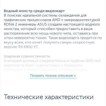
Все характеристики
Водный монстр среди видеокарт
В поисках идеальной системы охлаждения для
графических процессоров AMD с микроархитектурой
RDNA 2 инженеры ASUS создали настоящего водного
монстра, который способен предоставить в ваше
распоряжение всю мощь нового чипа, оставаясь при
этом невероятно тихим. Такая видеокарта придется по
вкусу всем, кто хочет получить самую скоростную
версию RX 6900 XT.
Широкая совместимость
Благодаря длинным соединительным трубкам (600 мм)
видеокарта будет совместимой с большими
корпусами и конфигурациями, использующими
необслуживаемую систему водяного охлаждения
центрального процессора. Кабели от радиаторных
вентиляторов можно подключить напрямую к
видеокарте, используя прилагаемые в комплекте
стяжки для их аккуратной прокладки.
Технические характеристики
Подсветка Aura