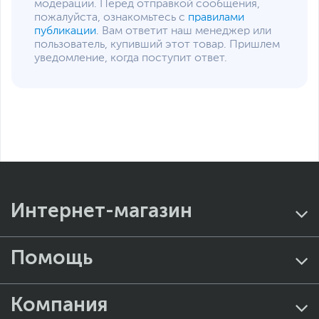
Anti-Lag
,
HDCP
,
VR
модерации. Перед отправкой сообщения,
Ready
пожалуйста, ознакомьтесь с
правилами
публикации
. Вам ответит наш менеджер или
Охлаждение
Водяное
,
Активное
пользователь, купивший этот товар. Пришлем
уведомление, когда поступит ответ.
Подсветка
Есть
Основной цвет
Серый
Дополнительно
Микроархитектура
RDNA 2
Полноразмерный
ватерблок: водяное
охлаждение
графического
процессора и чипов
Интернет-магазин
видеопамяти
Отдельное охлаждение
для системы питания:
низкопрофильный
Помощь
радиатор с
вентилятором
Радиатор формата 240
Компания
мм: высокая
эффективность и