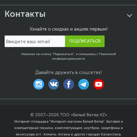
широкая совместимость
Трубки длиной 600 мм:
Контакты
подходят для корпусов
формата EATX и
альтернативных
Узнайте о скидках и акциях первым!
вариантов установки
видеокарты
ПОДПИСАТЬСЯ
Технология Super Alloy
Power II:
Нажимая на кнопку "Подписаться", я соглашаюсь с
Политикой
высококачественная
конфиденциальности
элементная база и
мощная система
Давайте дружить в соцсетях!
питания
Технология FanConnect
II: разъемы для
подключения корпусных
вентиляторов
Приложение GPU Tweak
II: позволяет
осуществлять
© 2007—
2026
ТОО «Белый Ветер KZ»
мониторинг и
Интернет-площадка "Интернет-магазин Белый Ветер". Бытовая и
управление всеми
компьютерная техника, комплектующие, ноутбуки, смартфоны и
параметрами
аксессуары в гг. Алматы, Астана и других городах Казахстана.