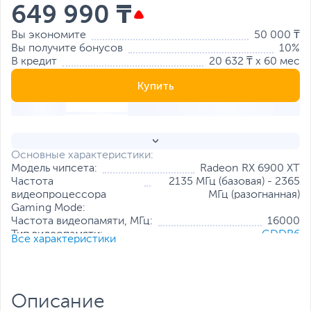
649 990 ₸
Вы экономите
50 000 ₸
Вы получите бонусов
10%
В кредит
20 632 ₸ x 60 мес
Купить
Основные характеристики:
Модель чипсета:
Radeon RX 6900 XT
Частота
2135 МГц (базовая) - 2365
видеопроцессора
МГц (разогнанная)
Gaming Mode:
Частота видеопамяти, МГц:
16000
Тип видеопамяти:
GDDR6
Все характеристики
Объем видеопамяти:
16 ГБ
Разрядность шины видеопамяти:
256 бит
Количество универсальных
5120
процессоров:
Описание
Разъемы:
DisplayPort x 2
,
HDMI
,
USB Type-C