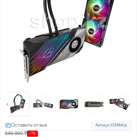
Артикул
153064
699 990 ₸
-7%