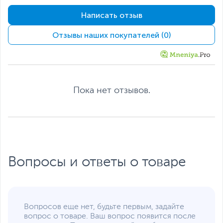
Максимальное
7680 x 4320 (при
Написать отзыв
разрешение
подключении через
DisplayPort)
Отзывы наших покупателей (0)
Подключение
Интерфейс
PCI Express 4.0
подключения
Разъемы питания
3 х 8-pin
Пока нет отзывов.
Количество
2.2
занимаемых слотов
расширения
Минимальная
850
мощность блока
питания, не менее, Вт
Вопросы и ответы о товаре
Дополнительная информация
Поддерживаемые API
DirectX 1‎‎2 Ultimate,
OpenGL 4.6, Vulkan API
Технологии
AMD Fidelity FX
,
AMD
Вопросов еще нет, будьте первым, задайте
FreeSync
,
AMD Radeon
вопрос о товаре. Ваш вопрос появится после