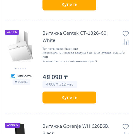
Купить
+481 Б
Вытяжка Centek CT-1826-60,
White
Тип установки:
Каминная
Максимальный расход воздуха в режиме отвода, куб. м/ч:
600
Количество скоростей вентилятора:
3
48 090 ₸
# 190911
4 008 ₸ x 12 мес
Купить
+880 Б
Вытяжка Gorenje WHI626E6B,
Black