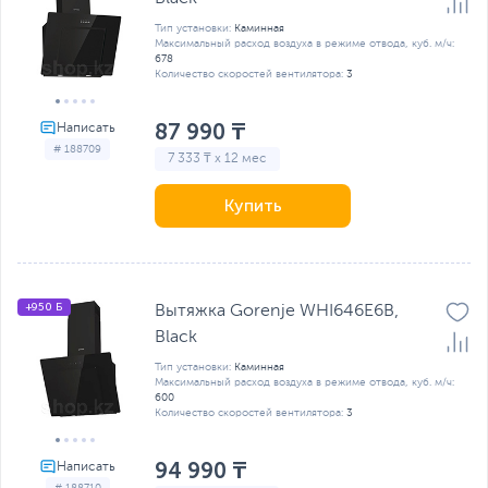
Тип установки:
Каминная
Максимальный расход воздуха в режиме отвода, куб. м/ч:
678
Количество скоростей вентилятора:
3
87 990 ₸
# 188709
7 333 ₸ x 12 мес
Купить
+950 Б
Вытяжка Gorenje WHI646E6B,
Black
Тип установки:
Каминная
Максимальный расход воздуха в режиме отвода, куб. м/ч:
600
Количество скоростей вентилятора:
3
94 990 ₸