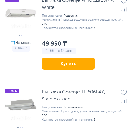
Вытяжка Gorenje WHU629EW/M,
White
Тип установки:
Подвесная
Максимальный расход воздуха в режиме отвода, куб. м/ч:
249
Количество скоростей вентилятора:
3
49 990 ₸
# 186411
4 166 ₸ x 12 мес
Купить
+460 Б
Вытяжка Gorenje TH606E4X,
Stainless steel
Тип установки:
Встраиваемая
Максимальный расход воздуха в режиме отвода, куб. м/ч:
500
Количество скоростей вентилятора:
3