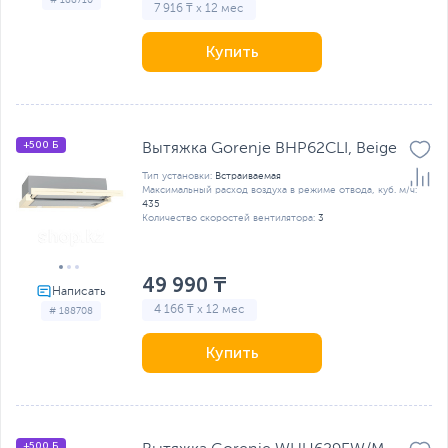
# 188710
7 916 ₸ x 12 мес
Купить
+500 Б
Вытяжка Gorenje BHP62CLI, Beige
Тип установки:
Встраиваемая
Максимальный расход воздуха в режиме отвода, куб. м/ч:
435
Количество скоростей вентилятора:
3
49 990 ₸
4 166 ₸ x 12 мес
# 188708
Купить
+500 Б