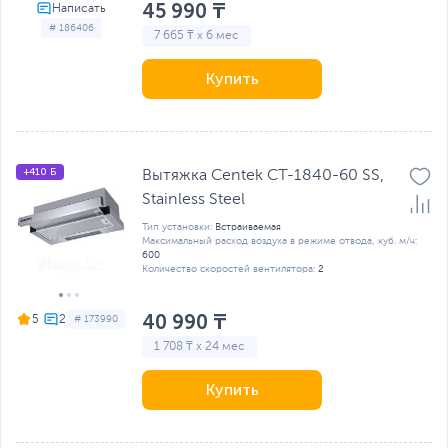
45 990 ₸
# 186406
7 665 ₸ x 6 мес
Купить
+410 Б
Вытяжка Centek СТ-1840-60 SS,
Stainless Steel
Тип установки:
Встраиваемая
Максимальный расход воздуха в режиме отвода, куб. м/ч:
600
Количество скоростей вентилятора:
2
40 990 ₸
5
# 173990
1 708 ₸ x 24 мес
Купить