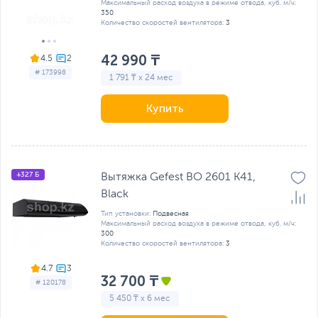
Максимальный расход воздуха в режиме отвода, куб. м/ч:
350
Количество скоростей вентилятора:
3
42 990 ₸
4.5
# 173998
1 791 ₸ x 24 мес
Купить
+327 Б
Вытяжка Gefest ВО 2601 К41,
Black
Тип установки:
Подвесная
Максимальный расход воздуха в режиме отвода, куб. м/ч:
300
Количество скоростей вентилятора:
3
4.7
32 700 ₸
# 120178
5 450 ₸ x 6 мес