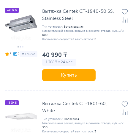
+410 Б
Вытяжка Centek СТ-1840-50 SS,
Stainless Steel
Тип установки:
Встраиваемая
Максимальный расход воздуха в режиме отвода, куб. м/ч:
600
Количество скоростей вентилятора:
2
40 990 ₸
5
# 173992
1 708 ₸ x 24 мес
Купить
+369 Б
Вытяжка Centek CT-1801-60,
White
Тип установки:
Подвесная
Максимальный расход воздуха в режиме отвода, куб. м/ч:
350
Количество скоростей вентилятора:
3