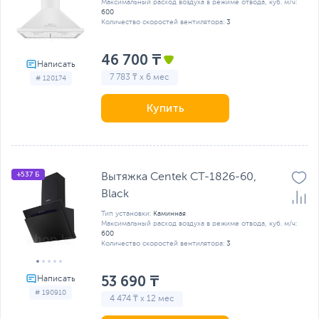
Максимальный расход воздуха в режиме отвода, куб. м/ч:
600
Количество скоростей вентилятора:
3
46 700 ₸
7 783 ₸ x 6 мес
# 120174
Купить
+537 Б
Вытяжка Centek CT-1826-60,
Black
Тип установки:
Каминная
Максимальный расход воздуха в режиме отвода, куб. м/ч:
600
Количество скоростей вентилятора:
3
53 690 ₸
# 190910
4 474 ₸ x 12 мес