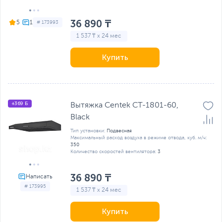
36 890 ₸
5
# 173993
1 537 ₸ x 24 мес
Купить
+369 Б
Вытяжка Centek CT-1801-60,
Black
Тип установки:
Подвесная
Максимальный расход воздуха в режиме отвода, куб. м/ч:
350
Количество скоростей вентилятора:
3
36 890 ₸
# 173995
1 537 ₸ x 24 мес
Купить