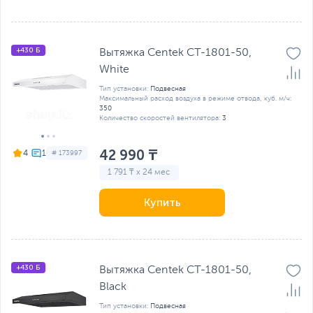
+430 Б
Вытяжка Centek CT-1801-50,
White
Тип установки:
Подвесная
Максимальный расход воздуха в режиме отвода, куб. м/ч:
350
Количество скоростей вентилятора:
3
42 990 ₸
4
# 173997
1 791 ₸ x 24 мес
Купить
+430 Б
Вытяжка Centek CT-1801-50,
Black
Тип установки:
Подвесная