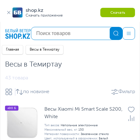
shop.kz
Скачать
Скачать приложение
Главная
Весы в Темиртау
Весы в Темиртау
43 товара
по новизне
Фильтр
+90 Б
Весы Xiaomi Mi Smart Scale S200,
White
Тип весов:
Напольные электронные
Максимальный вес, кг:
150
Материал поверхности:
Закаленное стекло
Цвет, используемый в оформлении:
Белый