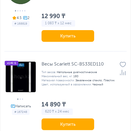
12 990 ₸
4.5
1 083 ₸ x 12 мес
# 168819
Купить
+149 Б
Весы Scarlett SC-BS33ED110
Тип весов:
Напольные диагностические
Максимальный вес, кг:
180
Материал поверхности:
Закаленное стекло; Пластик
Цвет, используемый в оформлении:
Черный
14 890 ₸
620 ₸ x 24 мес
# 167248
Купить