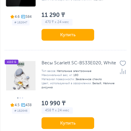
11 290 ₸
4.6
470 ₸ x 24 мес
# 182647
Купить
+110 Б
Весы Scarlett SC-BS33E020, White
Тип весов:
Напольные электронные
Максимальный вес, кг:
180
Материал поверхности:
Закаленное стекло
Цвет, используемый в оформлении:
Белый; Наличие
рисунка
10 990 ₸
4.5
458 ₸ x 24 мес
# 182646
Купить