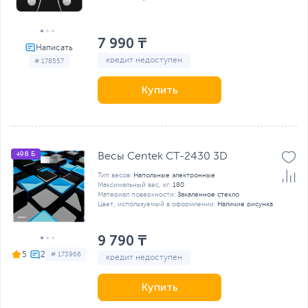
7 990 ₸
кредит недоступен
# 178557
Купить
+98 Б
Весы Centek CT-2430 3D
Тип весов:
Напольные электронные
Максимальный вес, кг:
180
Материал поверхности:
Закаленное стекло
Цвет, используемый в оформлении:
Наличие рисунка
9 790 ₸
5
# 173966
кредит недоступен
Купить