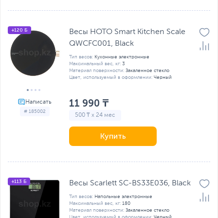
+120 Б
Весы HOTO Smart Kitchen Scale
QWCFC001, Black
Тип весов:
Кухонные электронные
Максимальный вес, кг:
3
Материал поверхности:
Закаленное стекло
Цвет, используемый в оформлении:
Черный
11 990 ₸
# 185002
500 ₸ x 24 мес
Купить
+113 Б
Весы Scarlett SC-BS33E036, Black
Тип весов:
Напольные электронные
Максимальный вес, кг:
180
Материал поверхности:
Закаленное стекло
Цвет, используемый в оформлении:
Черный