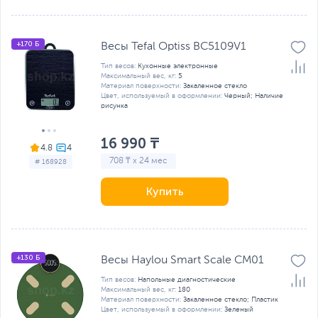
+170 Б
Весы Tefal Optiss BC5109V1
Тип весов:
Кухонные электронные
Максимальный вес, кг:
5
Материал поверхности:
Закаленное стекло
Цвет, используемый в оформлении:
Черный; Наличие
рисунка
16 990 ₸
4.8
708 ₸ x 24 мес
# 168928
Купить
+130 Б
Весы Haylou Smart Scale CM01
Тип весов:
Напольные диагностические
Максимальный вес, кг:
180
Материал поверхности:
Закаленное стекло; Пластик
Цвет, используемый в оформлении:
Зеленый