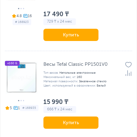
17 490 ₸
4.8
729 ₸ x 24 мес
# 168923
Купить
+160 Б
Весы Tefal Classic PP1501V0
Тип весов:
Напольные электронные
Максимальный вес, кг:
160
Материал поверхности:
Закаленное стекло
Цвет, используемый в оформлении:
Белый
15 990 ₸
5
# 168935
666 ₸ x 24 мес
Купить