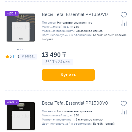
+135 Б
Весы Tefal Essential PP1330V0
Тип весов:
Напольные электронные
Максимальный вес, кг:
150
Материал поверхности:
Закаленное стекло
Цвет, используемый в оформлении:
Белый; Серый; Наличие
рисунка
13 490 ₸
5
# 168921
562 ₸ x 24 мес
Купить
+160 Б
Весы Tefal Essential PP1300V0
Тип весов:
Напольные электронные
Максимальный вес, кг:
150
Материал поверхности:
Закаленное стекло
Цвет, используемый в оформлении:
Белый; Черный