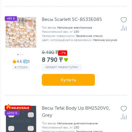
+95 Б
Весы Scarlett SC-BS33E085
Тип весов:
Напольные электронные
Максимальный вес, кг:
150
Материал поверхности:
Закаленное стекло
Цвет, используемый в оформлении:
Наличие рисунка
9 490 ₸
8 790 ₸
4.6
кредит недоступен
# 173254
Купить
Весы Tefal Body Up BM2520V0,
+200 Б
Grey
Тип весов:
Напольные диагностические
Максимальный вес, кг:
150
Материал поверхности:
Закаленное стекло