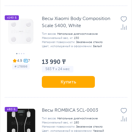
+140 Б
Весы Xiaomi Body Composition
Scale S400, White
Тип весов:
Напольные диагностические
Максимальный вес, кг:
150
Материал поверхности:
Закаленное стекло
Цвет, используемый в оформлении:
Белый
13 990 ₸
4.9
# 178898
583 ₸ x 24 мес
Купить
+80 Б
Весы ROMBICA SCL-0003
Тип весов:
Напольные диагностические
Максимальный вес, кг:
180
Материал поверхности:
Закаленное стекло
Цвет, используемый в оформлении:
Черный