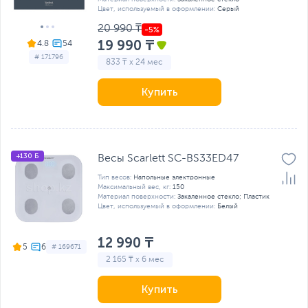
Цвет, используемый в оформлении:
Серый
20 990 ₸
19 990 ₸
4.8
# 171796
833 ₸ x 24 мес
Купить
+130 Б
Весы Scarlett SC-BS33ED47
Тип весов:
Напольные электронные
Максимальный вес, кг:
150
Материал поверхности:
Закаленное стекло; Пластик
Цвет, используемый в оформлении:
Белый
12 990 ₸
5
# 169671
2 165 ₸ x 6 мес
Купить