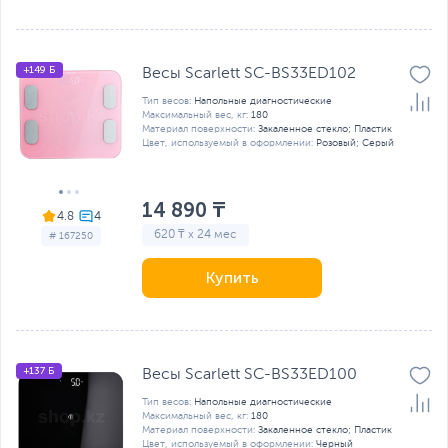
+149 Б
Весы Scarlett SC-BS33ED102
Тип весов:
Напольные диагностические
Максимальный вес, кг:
180
Материал поверхности:
Закаленное стекло; Пластик
Цвет, используемый в оформлении:
Розовый; Серый
14 890 ₸
4.8
620 ₸ x 24 мес
# 167250
Купить
+137 Б
Весы Scarlett SC-BS33ED100
Тип весов:
Напольные диагностические
Максимальный вес, кг:
180
Материал поверхности:
Закаленное стекло; Пластик
Цвет, используемый в оформлении:
Черный