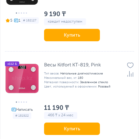
9 190 ₸
5
# 182127
кредит недоступен
Купить
+112 Б
Весы Kitfort KT-819, Pink
Тип весов:
Напольные диагностические
Максимальный вес, кг:
180
Материал поверхности:
Закаленное стекло
Цвет, используемый в оформлении:
Розовый
11 190 ₸
466 ₸ x 24 мес
# 181922
Купить