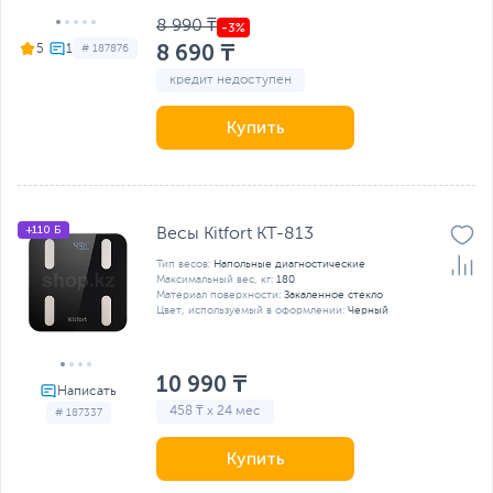
8 990 ₸
8 690 ₸
5
# 187876
кредит недоступен
Купить
+110 Б
Весы Kitfort KT-813
Тип весов:
Напольные диагностические
Максимальный вес, кг:
180
Материал поверхности:
Закаленное стекло
Цвет, используемый в оформлении:
Черный
10 990 ₸
458 ₸ x 24 мес
# 187337
Купить