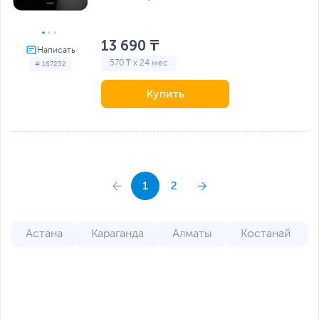
13 690 ₸
570 ₸ x 24 мес
# 167252
Купить
1
2
Астана
Караганда
Алматы
Костанай