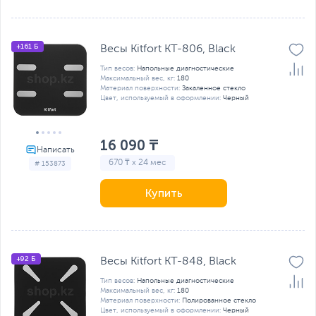
+161 Б
Весы Kitfort KT-806, Black
Тип весов:
Напольные диагностические
Максимальный вес, кг:
180
Материал поверхности:
Закаленное стекло
Цвет, используемый в оформлении:
Черный
16 090 ₸
670 ₸ x 24 мес
# 153873
Купить
+92 Б
Весы Kitfort KT-848, Black
Тип весов:
Напольные диагностические
Максимальный вес, кг:
180
Материал поверхности:
Полированное стекло
Цвет, используемый в оформлении:
Черный