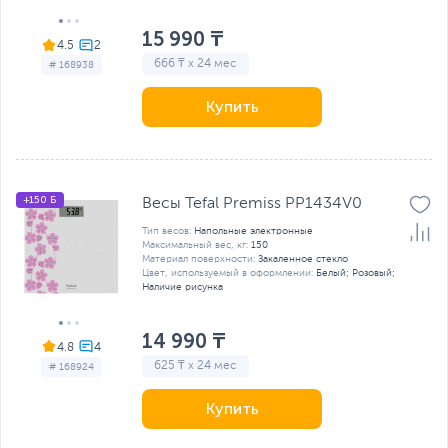
15 990 ₸
4.5
666 ₸ x 24 мес
# 168938
Купить
+150 Б
Весы Tefal Premiss PP1434V0
Тип весов:
Напольные электронные
Максимальный вес, кг:
150
Материал поверхности:
Закаленное стекло
Цвет, используемый в оформлении:
Белый; Розовый;
Наличие рисунка
14 990 ₸
4.8
625 ₸ x 24 мес
# 168924
Купить