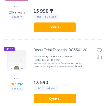
15 990 ₸
666 ₸ x 24 мес
# 168920
Купить
+136 Б
Весы Tefal Essential BC5304V0
Тип весов:
Кухонные электронные
Максимальный вес, кг:
5
Материал поверхности:
Закаленное стекло
Цвет, используемый в оформлении:
Белый
13 590 ₸
5
566 ₸ x 24 мес
# 168929
Купить