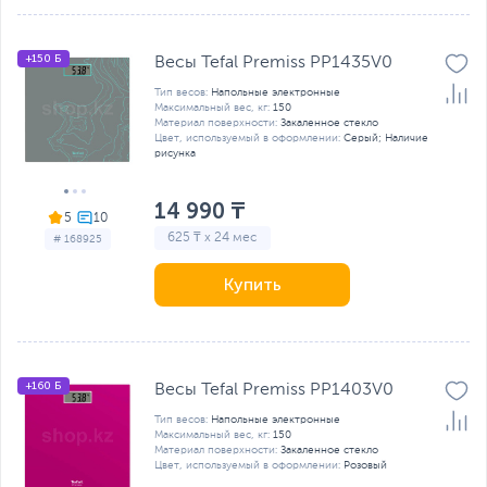
+150 Б
Весы Tefal Premiss PP1435V0
Тип весов:
Напольные электронные
Максимальный вес, кг:
150
Материал поверхности:
Закаленное стекло
Цвет, используемый в оформлении:
Серый; Наличие
рисунка
14 990 ₸
5
625 ₸ x 24 мес
# 168925
Купить
+160 Б
Весы Tefal Premiss PP1403V0
Тип весов:
Напольные электронные
Максимальный вес, кг:
150
Материал поверхности:
Закаленное стекло
Цвет, используемый в оформлении:
Розовый