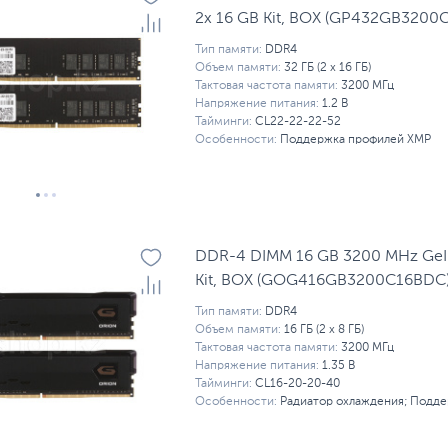
2x 16 GB Kit, BOX (GP432GB3200
Тип памяти:
DDR4
Объем памяти:
32 ГБ (2 x 16 ГБ)
Тактовая частота памяти:
3200 МГц
Напряжение питания:
1.2 В
Тайминги:
CL22-22-22-52
Особенности:
Поддержка профилей XMP
DDR-4 DIMM 16 GB 3200 MHz GeIL
Kit, BOX (GOG416GB3200C16BDC
Тип памяти:
DDR4
Объем памяти:
16 ГБ (2 x 8 ГБ)
Тактовая частота памяти:
3200 МГц
Напряжение питания:
1.35 В
Тайминги:
CL16-20-20-40
Особенности:
Радиатор охлаждения; Подд