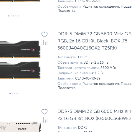
Тайминги:
CL36-36-36-96
Особенности:
Радиатор охлаждения; Подде
Подсветка
DDR-5 DIMM 32 GB 5600 MHz G.SKI
RGB, 2x 16 GB Kit, Black, BOX (F5-
5600J4040C16GX2-TZ5RK)
Тип памяти:
DDR5
Объем памяти:
32 ГБ (2 x 16 ГБ)
Тактовая частота памяти:
5600 МГц
Напряжение питания:
1.2 В
Тайминги:
CL40-40-40-89
Особенности:
Радиатор охлаждения; Подде
Подсветка
DDR-5 DIMM 32 GB 6000 MHz Kings
2x 16 GB Kit, BOX (KF560C36BWE2
Тип памяти:
DDR5