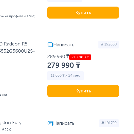
Купить
ржка профилей XMP;
D Radeon R5
# 192660
(R5532G5600U2S-
289 990 ₸
279 990 ₸
11 666 ₸ x 24 мес
Купить
етка
ston Fury
# 191799
, BOX