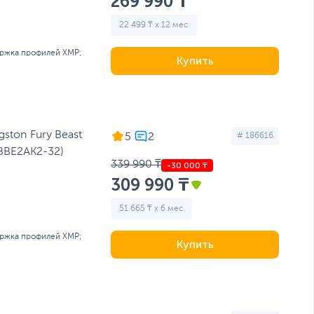
269 990 ₸
22 499 ₸ x 12 мес
ржка профилей XMP;
Купить
ston Fury Beast
5
# 186616
6BBE2AK2-32)
339 990 ₸
309 990 ₸
51 665 ₸ x 6 мес
ржка профилей XMP;
Купить