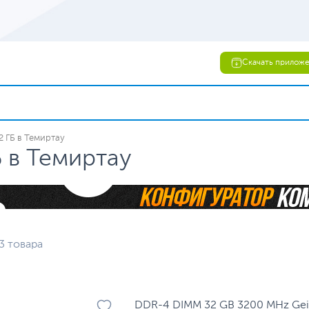
Скачать прилож
2 ГБ в Темиртау
 в Темиртау
3 товара
DDR-4 DIMM 32 GB 3200 MHz Geil P