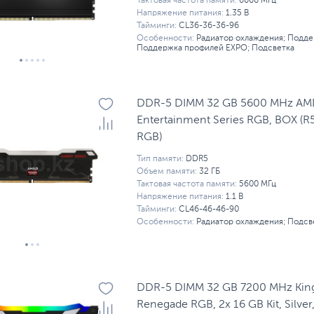
Тактовая частота памяти:
6000 МГц
Напряжение питания:
1.35 В
Тайминги:
CL36-36-36-96
Особенности:
Радиатор охлаждения; Подде
Поддержка профилей EXPO; Подсветка
DDR-5 DIMM 32 GB 5600 MHz AM
Entertainment Series RGB, BOX 
RGB)
Тип памяти:
DDR5
Объем памяти:
32 ГБ
Тактовая частота памяти:
5600 МГц
Напряжение питания:
1.1 В
Тайминги:
CL46-46-46-90
Особенности:
Радиатор охлаждения; Подсв
DDR-5 DIMM 32 GB 7200 MHz King
Renegade RGB, 2x 16 GB Kit, Silver