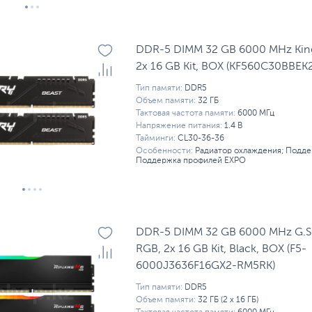
DDR-5 DIMM 32 GB 6000 MHz Kings
2x 16 GB Kit, BOX (KF560C30BBEK2
Тип памяти:
DDR5
Объем памяти:
32 ГБ
Тактовая частота памяти:
6000 МГц
Напряжение питания:
1.4 В
Тайминги:
CL30-36-36
Особенности:
Радиатор охлаждения; Подде
Поддержка профилей EXPO
DDR-5 DIMM 32 GB 6000 MHz G.SK
RGB, 2x 16 GB Kit, Black, BOX (F5-
6000J3636F16GX2-RM5RK)
Тип памяти:
DDR5
Объем памяти:
32 ГБ (2 x 16 ГБ)