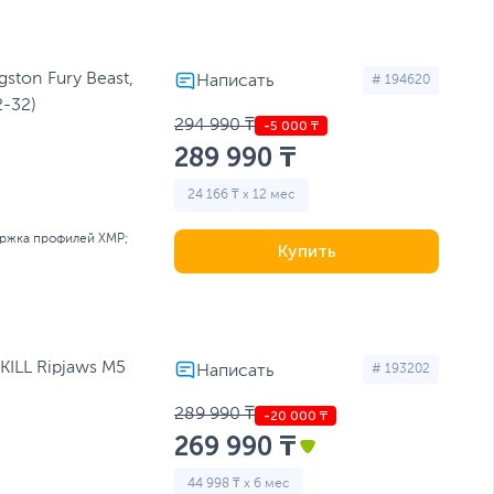
ton Fury Beast,
# 194620
-32)
294 990 ₸
289 990 ₸
24 166 ₸ x 12 мес
ржка профилей XMP;
Купить
ILL Ripjaws M5
# 193202
289 990 ₸
269 990 ₸
44 998 ₸ x 6 мес