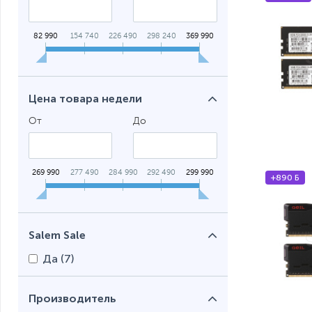
82 990
154 740
226 490
298 240
369 990
Цена товара недели
От
До
269 990
277 490
284 990
292 490
299 990
+890 Б
Salem Sale
Да (
7
)
Производитель