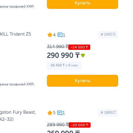
Купить
ржка профилей XMP;
LL Trident Z5
4
# 190571
314 990 ₸
290 990 ₸
48 498 ₸ x 6 мес
Купить
ржка профилей XMP;
ton Fury Beast,
5
# 186617
K2-32)
289 990 ₸