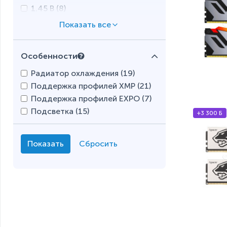
1.45 В (
8
)
Особенности
Радиатор охлаждения (
19
)
Поддержка профилей XMP (
21
)
Поддержка профилей EXPO (
7
)
Подсветка (
15
)
+3 300 Б