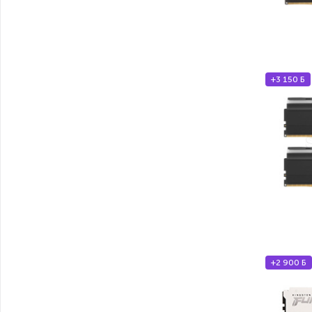
+3 150 Б
+2 900 Б