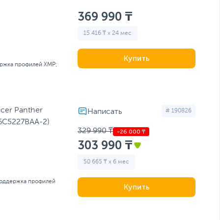
369 990 ₸
15 416 ₸ x 24 мес
Купить
ржка профилей XMP;
cer Panther
# 190826
6C5227BAA-2)
329 990 ₸
303 990 ₸
50 665 ₸ x 6 мес
оддержка профилей
Купить