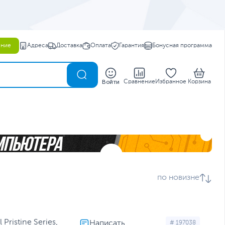
ение
Адреса
Доставка
Оплата
Гарантия
Бонусная программа
0
Войти
Сравнение
Избранное
Корзина
по новизне
ristine Series,
# 197038