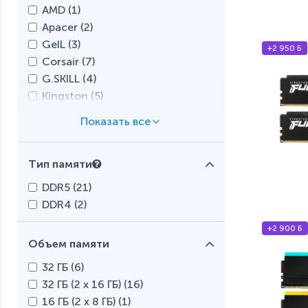
AMD (
1
)
Apacer (
2
)
GeIL (
3
)
+2 950 Б
Corsair (
7
)
G.SKILL (
4
)
Kingston (
5
)
Transcend (
1
)
Тип памяти
DDR5 (
21
)
DDR4 (
2
)
+2 900 Б
Объем памяти
32 ГБ (
6
)
32 ГБ (2 x 16 ГБ) (
16
)
16 ГБ (2 x 8 ГБ) (
1
)