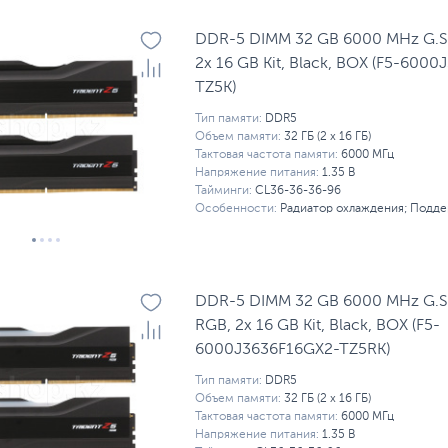
DDR-5 DIMM 32 GB 6000 MHz G.SKI
2x 16 GB Kit, Black, BOX (F5-600
TZ5K)
Тип памяти:
DDR5
Объем памяти:
32 ГБ (2 x 16 ГБ)
Тактовая частота памяти:
6000 МГц
Напряжение питания:
1.35 В
Тайминги:
CL36-36-36-96
Особенности:
Радиатор охлаждения; Подд
DDR-5 DIMM 32 GB 6000 MHz G.SKI
RGB, 2x 16 GB Kit, Black, BOX (F5-
6000J3636F16GX2-TZ5RK)
Тип памяти:
DDR5
Объем памяти:
32 ГБ (2 x 16 ГБ)
Тактовая частота памяти:
6000 МГц
Напряжение питания:
1.35 В