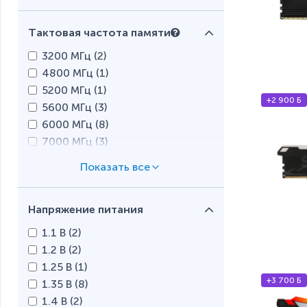
Тактовая частота памяти
3200 МГц (
2
)
4800 МГц (
1
)
5200 МГц (
1
)
+2 900 Б
5600 МГц (
3
)
6000 МГц (
8
)
7000 МГц (
3
)
7200 МГц (
4
)
8000 МГц (
1
)
Напряжение питания
1.1 В (
2
)
1.2 В (
2
)
1.25 В (
1
)
+3 700 Б
1.35 В (
8
)
1.4 В (
2
)