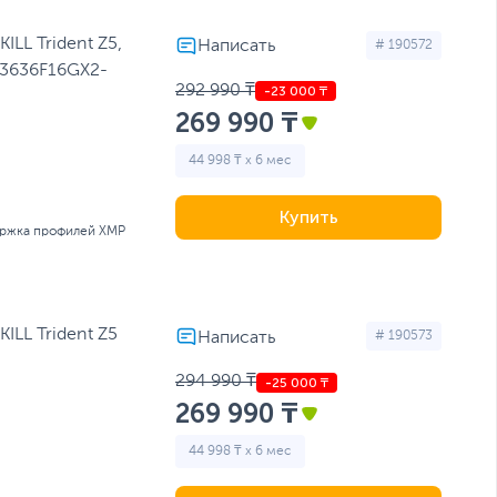
LL Trident Z5,
# 190572
0J3636F16GX2-
292 990 ₸
269 990 ₸
44 998 ₸ x 6 мес
Купить
ержка профилей XMP
LL Trident Z5
# 190573
294 990 ₸
269 990 ₸
44 998 ₸ x 6 мес