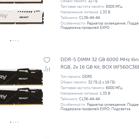
Объем памяти:
32 ГБ
Тактовая частота памяти:
6000 МГц
Напряжение питания:
1.35 В
Тайминги:
CL36-44-44
Особенности:
Радиатор охлаждения; Подде
Поддержка профилей EXPO
DDR-5 DIMM 32 GB 6000 MHz King
RGB, 2x 16 GB Kit, BOX (KF560C3
Тип памяти:
DDR5
Объем памяти:
32 ГБ (2 x 16 ГБ)
Тактовая частота памяти:
6000 МГц
Напряжение питания:
1.35 В
Тайминги:
CL36-44-44
Особенности:
Радиатор охлаждения; Подде
Поддержка профилей EXPO; Подсветка