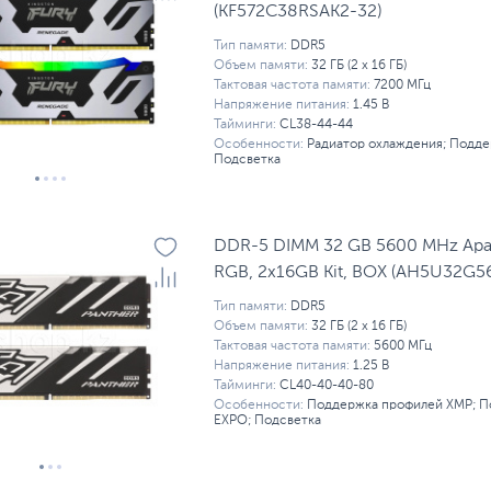
(KF572C38RSAK2-32)
Тип памяти:
DDR5
Объем памяти:
32 ГБ (2 x 16 ГБ)
Тактовая частота памяти:
7200 МГц
Напряжение питания:
1.45 В
Тайминги:
CL38-44-44
Особенности:
Радиатор охлаждения; Подде
Подсветка
DDR-5 DIMM 32 GB 5600 MHz Apa
RGB, 2x16GB Kit, BOX (AH5U32G5
Тип памяти:
DDR5
Объем памяти:
32 ГБ (2 x 16 ГБ)
Тактовая частота памяти:
5600 МГц
Напряжение питания:
1.25 В
Тайминги:
CL40-40-40-80
Особенности:
Поддержка профилей XMP; П
EXPO; Подсветка