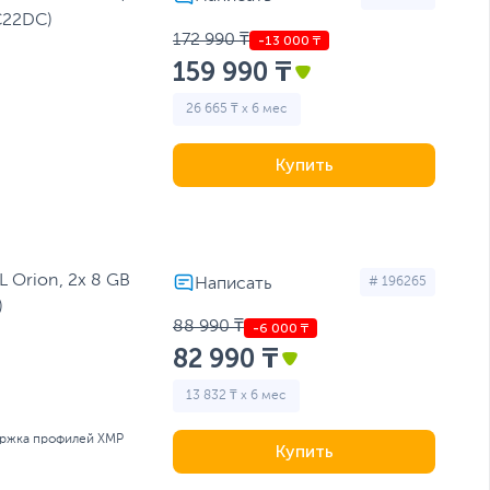
C22DC)
172 990 ₸
159 990 ₸
26 665 ₸ x 6 мес
Купить
 Orion, 2x 8 GB
# 196265
)
88 990 ₸
82 990 ₸
13 832 ₸ x 6 мес
ержка профилей XMP
Купить