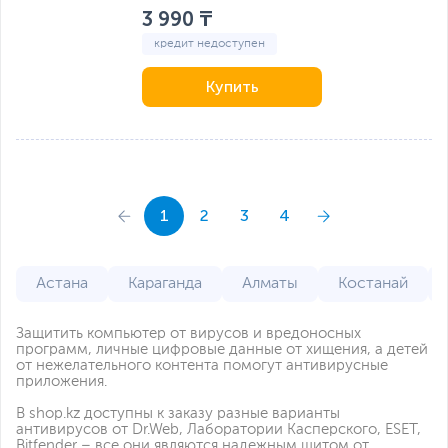
3 990 ₸
кредит недоступен
Купить
1
2
3
4
Астана
Караганда
Алматы
Костанай
Защитить компьютер от вирусов и вредоносных
программ, личные цифровые данные от хищения, а детей
от нежелательного контента помогут антивирусные
приложения.
В shop.kz доступны к заказу разные варианты
антивирусов от Dr.Web, Лаборатории Касперского, ESET,
Bitfender – все они являются надежным щитом от