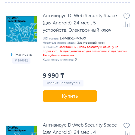
Антивирус Dr.Web Security Space
(для Android), 24 мес., 5
устройств, Электронный ключ
UID товара:
LHM-BK-24M-5-A3
Носитель информации:
Электронный ключ
Внимание:
Электронный ключ возврату и обмену не
подлежит.;Не предназначено для активации за пределами
Республики Казахстан
Количество клиентов:
5
# 196612
9 990 ₸
кредит недоступен
Купить
Антивирус Dr.Web Security Space
(для Android), 24 мес., 4