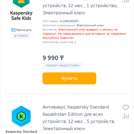
устройств, 12 мес., 1 устройство,
Электронный ключ
UID товара:
KL19620DAFS
Носитель информации:
Электронный ключ
Внимание:
Электронный ключ возврату и обмену не
подлежит.;Не предназначено для активации за пределами
# 196603
Республики Казахстан
Количество клиентов:
1
9 990 ₸
кредит недоступен
Купить
Антивирус Kaspersky Standard
Kazakhstan Edition для всех
устройств, 12 мес., 5 устройств,
Электронный ключ