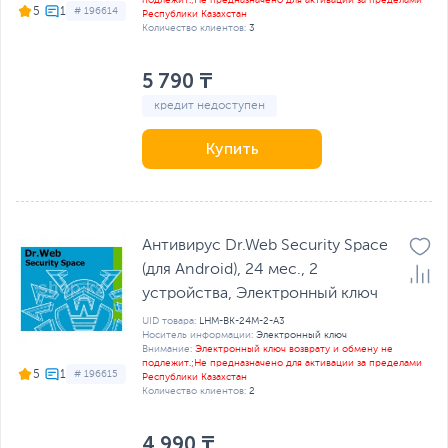
подлежит.;Не предназначено для активации за пределами
5
# 196614
Республики Казахстан
Количество клиентов:
3
5 790 ₸
кредит недоступен
Купить
Антивирус Dr.Web Security Space
(для Android), 24 мес., 2
устройства, Электронный ключ
UID товара:
LHM-BK-24M-2-A3
Носитель информации:
Электронный ключ
Внимание:
Электронный ключ возврату и обмену не
подлежит.;Не предназначено для активации за пределами
5
# 196615
Республики Казахстан
Количество клиентов:
2
4 990 ₸