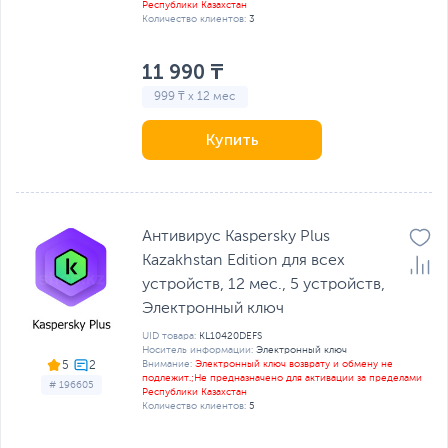
Республики Казахстан
Количество клиентов:
3
11 990 ₸
999 ₸ x 12 мес
Купить
Антивирус Kaspersky Plus
Kazakhstan Edition для всех
устройств, 12 мес., 5 устройств,
Электронный ключ
UID товара:
KL10420DEFS
Носитель информации:
Электронный ключ
Внимание:
Электронный ключ возврату и обмену не
5
подлежит.;Не предназначено для активации за пределами
# 196605
Республики Казахстан
Количество клиентов:
5