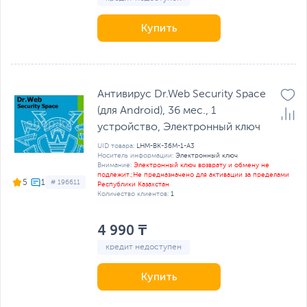
Купить
Антивирус Dr.Web Security Space
(для Android), 36 мес., 1
устройство, Электронный ключ
UID товара:
LHM-BK-36M-1-A3
Носитель информации:
Электронный ключ
Внимание:
Электронный ключ возврату и обмену не
подлежит.;Не предназначено для активации за пределами
5
# 196611
Республики Казахстан
Количество клиентов:
1
4 990 ₸
кредит недоступен
Купить