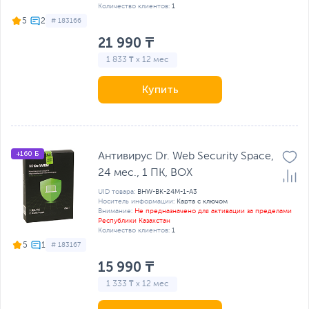
Количество клиентов:
1
5
# 183166
21 990 ₸
1 833 ₸ x 12 мес
Купить
+160 Б
Антивирус Dr. Web Security Space,
24 мес., 1 ПК, BOX
UID товара:
BHW-BK-24M-1-A3
Носитель информации:
Карта с ключом
Внимание:
Не предназначено для активации за пределами
Республики Казахстан
Количество клиентов:
1
5
# 183167
15 990 ₸
1 333 ₸ x 12 мес