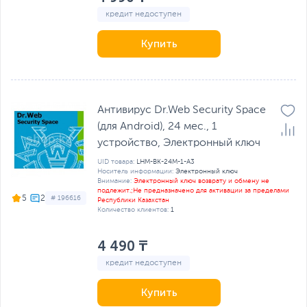
кредит недоступен
Купить
Антивирус Dr.Web Security Space
(для Android), 24 мес., 1
устройство, Электронный ключ
UID товара:
LHM-BK-24M-1-A3
Носитель информации:
Электронный ключ
Внимание:
Электронный ключ возврату и обмену не
подлежит.;Не предназначено для активации за пределами
5
# 196616
Республики Казахстан
Количество клиентов:
1
4 490 ₸
кредит недоступен
Купить