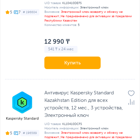
UID товара:
KL10410DEFS
Носитель информации:
Электронный ключ
Внимание:
Электронный ключ возврату и обмену не
5
# 196604
подлежит.;Не предназначено для активации за пределами
Республики Казахстан
Количество клиентов:
5
12 990 ₸
541 ₸ x 24 мес
Купить
Антивирус Kaspersky Standard
Kazakhstan Edition для всех
устройств, 12 мес., 3 устройства,
Электронный ключ
UID товара:
KL10410DCFS
Носитель информации:
Электронный ключ
Внимание:
Электронный ключ возврату и обмену не
5
# 196589
подлежит.;Не предназначено для активации за пределами