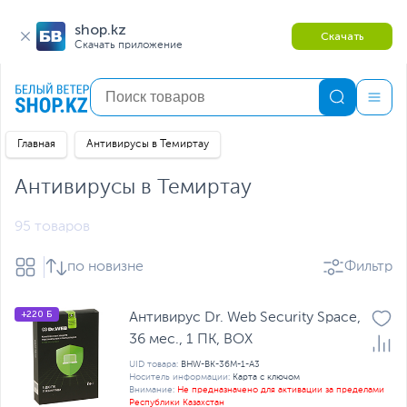
shop.kz
Скачать
Скачать приложение
Главная
Антивирусы в Темиртау
Антивирусы в Темиртау
95 товаров
по новизне
Фильтр
+220 Б
Антивирус Dr. Web Security Space,
36 мес., 1 ПК, BOX
UID товара:
BHW-BK-36M-1-A3
Носитель информации:
Карта с ключом
Внимание:
Не предназначено для активации за пределами
Республики Казахстан