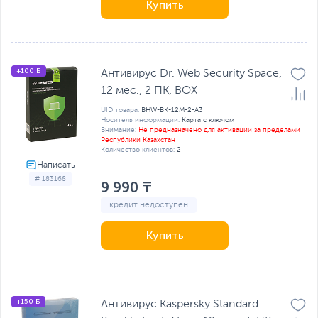
Купить
+100 Б
Антивирус Dr. Web Security Space,
12 мес., 2 ПК, BOX
UID товара:
BHW-BK-12M-2-A3
Носитель информации:
Карта с ключом
Внимание:
Не предназначено для активации за пределами
Республики Казахстан
Количество клиентов:
2
# 183168
9 990 ₸
кредит недоступен
Купить
+150 Б
Антивирус Kaspersky Standard