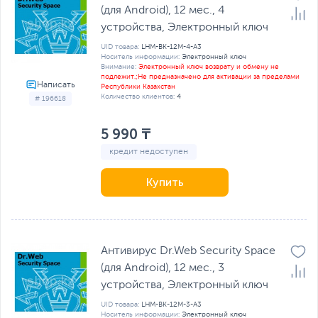
(для Android), 12 мес., 4
устройства, Электронный ключ
UID товара:
LHM-BK-12M-4-A3
Носитель информации:
Электронный ключ
Внимание:
Электронный ключ возврату и обмену не
подлежит.;Не предназначено для активации за пределами
Республики Казахстан
Количество клиентов:
4
# 196618
5 990 ₸
кредит недоступен
Купить
Антивирус Dr.Web Security Space
(для Android), 12 мес., 3
устройства, Электронный ключ
UID товара:
LHM-BK-12M-3-A3
Носитель информации:
Электронный ключ