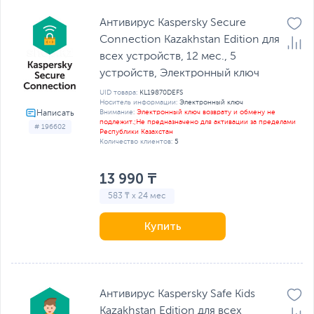
Антивирус Kaspersky Secure
Connection Kazakhstan Edition для
всех устройств, 12 мес., 5
устройств, Электронный ключ
UID товара:
KL19870DEFS
Носитель информации:
Электронный ключ
Внимание:
Электронный ключ возврату и обмену не
подлежит.;Не предназначено для активации за пределами
# 196602
Республики Казахстан
Количество клиентов:
5
13 990 ₸
583 ₸ x 24 мес
Купить
Антивирус Kaspersky Safe Kids
Kazakhstan Edition для всех