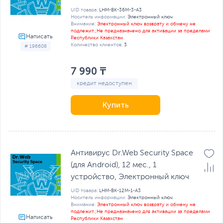
UID товара:
LHM-BK-36M-3-A3
Носитель информации:
Электронный ключ
Внимание:
Электронный ключ возврату и обмену не
подлежит.;Не предназначено для активации за пределами
Республики Казахстан
Количество клиентов:
3
# 196608
7 990 ₸
кредит недоступен
Купить
Антивирус Dr.Web Security Space
(для Android), 12 мес., 1
устройство, Электронный ключ
UID товара:
LHM-BK-12M-1-A3
Носитель информации:
Электронный ключ
Внимание:
Электронный ключ возврату и обмену не
подлежит.;Не предназначено для активации за пределами
Республики Казахстан