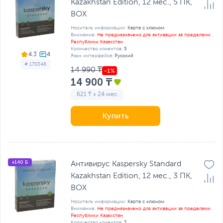
Kazakhstan Edition, 12 мес., 5 ПК,
BOX
Носитель информации:
Карта с ключом
Внимание:
Не предназначено для активации за пределами
Республики Казахстан
Количество клиентов:
5
4.3
Язык интерфейса:
Русский
# 170348
14 990 ₸
14 900 ₸
621 ₸ x 24 мес
Купить
+140 Б
Антивирус Kaspersky Standard
Kazakhstan Edition, 12 мес., 3 ПК,
BOX
Носитель информации:
Карта с ключом
Внимание:
Не предназначено для активации за пределами
Республики Казахстан
Количество клиентов:
3