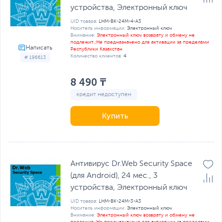
устройства, Электронный ключ
UID товара:
LHM-BK-24M-4-A3
Носитель информации:
Электронный ключ
Внимание:
Электронный ключ возврату и обмену не
подлежит.;Не предназначено для активации за пределами
Республики Казахстан
Количество клиентов:
4
# 196613
8 490 ₸
кредит недоступен
Купить
Антивирус Dr.Web Security Space
(для Android), 24 мес., 3
устройства, Электронный ключ
UID товара:
LHM-BK-24M-3-A3
Носитель информации:
Электронный ключ
Внимание:
Электронный ключ возврату и обмену не