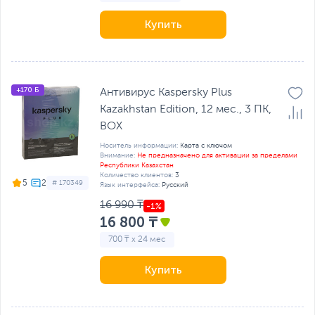
Купить
+170 Б
Антивирус Kaspersky Plus
Kazakhstan Edition, 12 мес., 3 ПК,
BOX
Носитель информации:
Карта с ключом
Внимание:
Не предназначено для активации за пределами
Республики Казахстан
Количество клиентов:
3
5
# 170349
Язык интерфейса:
Русский
16 990 ₸
16 800 ₸
700 ₸ x 24 мес
Купить