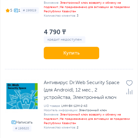
Внимание:
Электронный ключ возврату и обмену не
подлежит.;Не предназначено для активации за пределами
5
# 196619
Республики Казахстан
Количество клиентов:
3
4 790 ₸
кредит недоступен
Купить
Антивирус Dr.Web Security Space
(для Android), 12 мес., 2
устройства, Электронный ключ
UID товара:
LHM-BK-12M-2-A3
Носитель информации:
Электронный ключ
Внимание:
Электронный ключ возврату и обмену не
подлежит.;Не предназначено для активации за пределами
Республики Казахстан
Количество клиентов:
2
# 196620