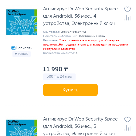
Антивирус Dr.Web Security Space
(для Android), 36 мес., 4
устройства, Электронный ключ
UID товара:
LHM-BK-36M-4-A3
Носитель информации:
Электронный ключ
Внимание:
Электронный ключ возврату и обмену не
подлежит.;Не предназначено для активации за пределами
Республики Казахстан
Количество клиентов:
4
# 196607
11 990 ₸
500 ₸ x 24 мес
Купить
Антивирус Dr.Web Security Space
(для Android), 36 мес., 3
устройства, Электронный ключ