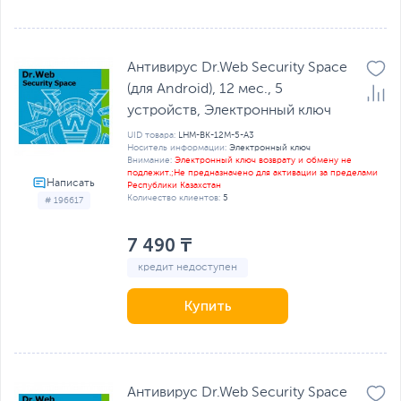
Антивирус Dr.Web Security Space
(для Android), 12 мес., 5
устройств, Электронный ключ
UID товара:
LHM-BK-12M-5-A3
Носитель информации:
Электронный ключ
Внимание:
Электронный ключ возврату и обмену не
подлежит.;Не предназначено для активации за пределами
Республики Казахстан
Количество клиентов:
5
# 196617
7 490 ₸
кредит недоступен
Купить
Антивирус Dr.Web Security Space