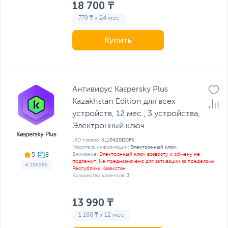
18 700 ₸
779 ₸ x 24 мес
Купить
Антивирус Kaspersky Plus
Kazakhstan Edition для всех
устройств, 12 мес., 3 устройства,
Электронный ключ
UID товара:
KL10420DCFS
Носитель информации:
Электронный ключ
Внимание:
Электронный ключ возврату и обмену не
5
подлежит.;Не предназначено для активации за пределами
# 196585
Республики Казахстан
Количество клиентов:
3
13 990 ₸
1 166 ₸ x 12 мес