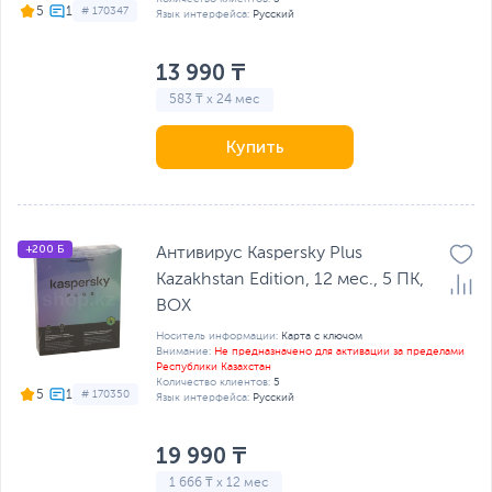
5
# 170347
Язык интерфейса:
Русский
13 990 ₸
583 ₸ x 24 мес
Купить
+200 Б
Антивирус Kaspersky Plus
Kazakhstan Edition, 12 мес., 5 ПК,
BOX
Носитель информации:
Карта с ключом
Внимание:
Не предназначено для активации за пределами
Республики Казахстан
Количество клиентов:
5
5
# 170350
Язык интерфейса:
Русский
19 990 ₸
1 666 ₸ x 12 мес