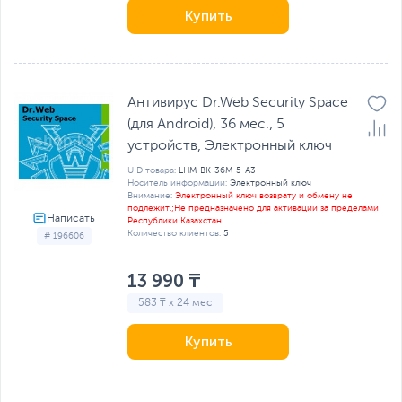
Купить
Антивирус Dr.Web Security Space
(для Android), 36 мес., 5
устройств, Электронный ключ
UID товара:
LHM-BK-36M-5-A3
Носитель информации:
Электронный ключ
Внимание:
Электронный ключ возврату и обмену не
подлежит.;Не предназначено для активации за пределами
Республики Казахстан
Количество клиентов:
5
# 196606
13 990 ₸
583 ₸ x 24 мес
Купить