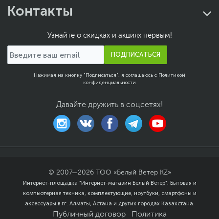
Контакты
Вариант поставки
Коробка или карточка – ключ для активации
лицензии поставляется на физическом носителе, в
Узнайте о скидках и акциях первым!
коробочной версии дополнительно может быть
представлен дистрибутив программы на диске или
USB-флешке.
ПОДПИСАТЬСЯ
Электронный ключ – это современно, удобно и
Нажимая на кнопку "Подписаться", я соглашаюсь с
Политикой
быстро: после оплаты вы получаете инструкцию на
конфиденциальности
электронную почту и код для активации
приобретенного приложения. Не нужно ждать
почтовую доставку или хранить дома коробку с
Давайте дружить в соцсетях!
диском.
Назначение
Есть продукты, предназначенные только для
использования на настольном компьютере или
смартфоне, а есть пакеты сразу для всех устройств.
Системные требования
© 2007—
2026
ТОО «Белый Ветер KZ»
Интернет-площадка "Интернет-магазин Белый Ветер". Бытовая и
Обязательно сверьте перед покупкой технические
компьютерная техника, комплектующие, ноутбуки, смартфоны и
требования антивирусного продукта к операционной
аксессуары в гг. Алматы, Астана и других городах Казахстана.
системе и аппаратным характеристикам компьютера.
Публичный договор
Политика