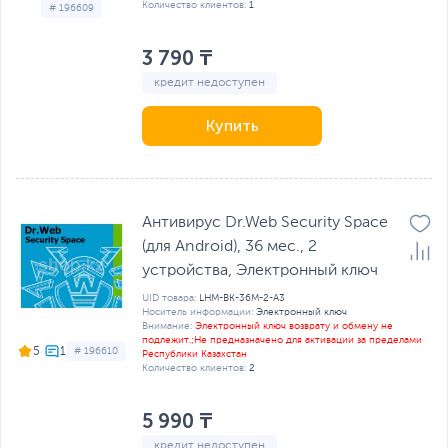
Количество клиентов:
1
# 196609
3 790 ₸
кредит недоступен
Купить
Антивирус Dr.Web Security Space
(для Android), 36 мес., 2
устройства, Электронный ключ
UID товара:
LHM-BK-36M-2-A3
Носитель информации:
Электронный ключ
Внимание:
Электронный ключ возврату и обмену не
подлежит.;Не предназначено для активации за пределами
5
# 196610
Республики Казахстан
Количество клиентов:
2
5 990 ₸
кредит недоступен