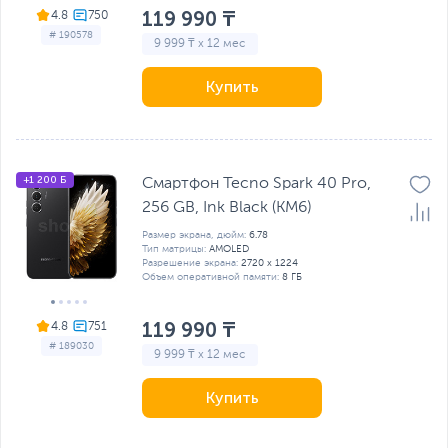
119 990 ₸
4.8
# 190578
9 999 ₸ x 12 мес
Купить
+1 200 Б
Смартфон Tecno Spark 40 Pro,
256 GB, Ink Black (KM6)
Размер экрана, дюйм:
6.78
Тип матрицы:
AMOLED
Разрешение экрана:
2720 х 1224
Объем оперативной памяти:
8 ГБ
119 990 ₸
4.8
# 189030
9 999 ₸ x 12 мес
Купить