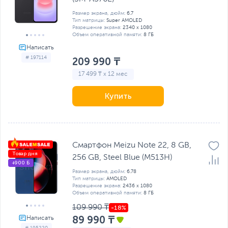
Размер экрана, дюйм:
6.7
Тип матрицы:
Super AMOLED
Разрешение экрана:
2340 x 1080
Объем оперативной памяти:
8 ГБ
# 197114
209 990 ₸
17 499 ₸ x 12 мес
Купить
Смартфон Meizu Note 22, 8 GB,
Товар дня
256 GB, Steel Blue (M513H)
+900 Б
Размер экрана, дюйм:
6.78
Тип матрицы:
AMOLED
Разрешение экрана:
2436 x 1080
Объем оперативной памяти:
8 ГБ
109 990 ₸
89 990 ₸