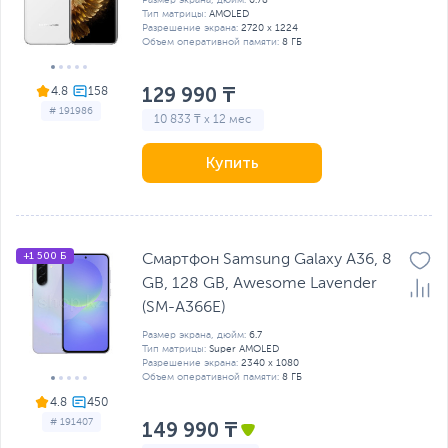
Тип матрицы:
AMOLED
Разрешение экрана:
2720 х 1224
Объем оперативной памяти:
8 ГБ
129 990 ₸
4.8
# 191986
10 833 ₸ x 12 мес
Купить
+1 500 Б
Смартфон Samsung Galaxy A36, 8
GB, 128 GB, Awesome Lavender
(SM-A366E)
Размер экрана, дюйм:
6.7
Тип матрицы:
Super AMOLED
Разрешение экрана:
2340 x 1080
Объем оперативной памяти:
8 ГБ
4.8
# 191407
149 990 ₸