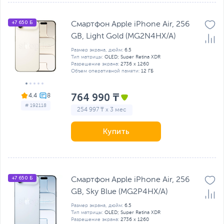
+7 650 Б
Смартфон Apple iPhone Air, 256
GB, Light Gold (MG2N4HX/A)
Размер экрана, дюйм:
6.5
Тип матрицы:
OLED; Super Retina XDR
Разрешение экрана:
2736 x 1260
Объем оперативной памяти:
12 ГБ
764 990 ₸
4.4
# 192118
254 997 ₸ x 3 мес
Купить
+7 650 Б
Смартфон Apple iPhone Air, 256
GB, Sky Blue (MG2P4HX/A)
Размер экрана, дюйм:
6.5
Тип матрицы:
OLED; Super Retina XDR
Разрешение экрана:
2736 x 1260