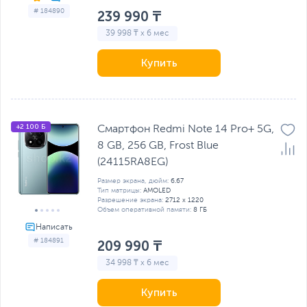
# 184890
239 990 ₸
39 998 ₸ x 6 мес
Купить
+2 100 Б
Смартфон Redmi Note 14 Pro+ 5G,
8 GB, 256 GB, Frost Blue
(24115RA8EG)
Размер экрана, дюйм:
6.67
Тип матрицы:
AMOLED
Разрешение экрана:
2712 x 1220
Объем оперативной памяти:
8 ГБ
# 184891
209 990 ₸
34 998 ₸ x 6 мес
Купить