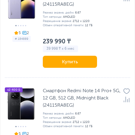
(24115RA8EG)
Размер экрана, дюйм:
6.67
Тип матрицы:
AMOLED
Разрешение экрана:
2712 x 1220
Объем оперативной памяти:
12 ГБ
5
# 184889
239 990 ₸
39 998 ₸ x 6 мес
Купить
+2 400 Б
Смартфон Redmi Note 14 Pro+ 5G,
12 GB, 512 GB, Midnight Black
(24115RA8EG)
Размер экрана, дюйм:
6.67
Тип матрицы:
AMOLED
Разрешение экрана:
2712 x 1220
Объем оперативной памяти:
12 ГБ
5