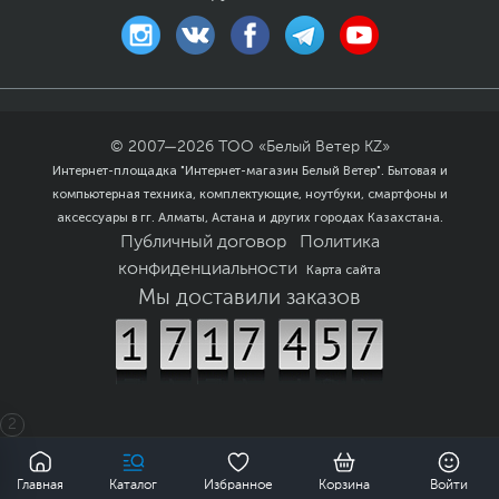
Смартфон Meizu Note 22, 8 GB, 256
89 990 ₸
GB, Eclipse Black (M513H)
Смартфон Meizu Note 22, 8 GB, 1 TB,
144 900 ₸
© 2007—
2026
ТОО «Белый Ветер KZ»
Eclipse Black (M513H)
Интернет-площадка "Интернет-магазин Белый Ветер". Бытовая и
компьютерная техника, комплектующие, ноутбуки, смартфоны и
Смартфон Tecno Spark 40 Pro, 256
аксессуары в гг. Алматы, Астана и других городах Казахстана.
119 990 ₸
GB, Bamboo Green (KM6)
Публичный договор
Политика
конфиденциальности
Карта сайта
Мы доставили заказов
Где купить с лучшей
камерой
2
Магазин Plaza
0
г. Караганда, пр. Бухар-Жырау, 76/2, ТЦ Plaza,
1 этаж
Главная
Каталог
Избранное
Корзина
Войти