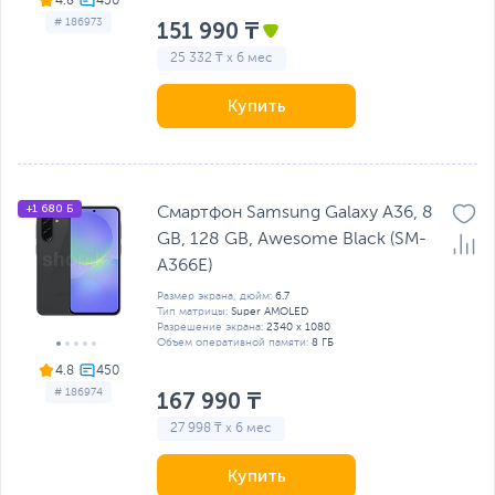
4.8
# 186973
151 990 ₸
25 332 ₸ x 6 мес
Купить
+1 680 Б
Смартфон Samsung Galaxy A36, 8
GB, 128 GB, Awesome Black (SM-
A366E)
Размер экрана, дюйм:
6.7
Тип матрицы:
Super AMOLED
Разрешение экрана:
2340 x 1080
Объем оперативной памяти:
8 ГБ
4.8
# 186974
167 990 ₸
27 998 ₸ x 6 мес
Купить