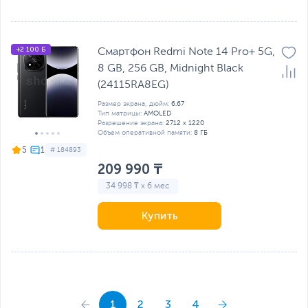
+2 100 Б
Смартфон Redmi Note 14 Pro+ 5G,
8 GB, 256 GB, Midnight Black
(24115RA8EG)
Размер экрана, дюйм:
6.67
Тип матрицы:
AMOLED
Разрешение экрана:
2712 x 1220
Объем оперативной памяти:
8 ГБ
5
# 184893
209 990 ₸
34 998 ₸ x 6 мес
Купить
1
2
3
4