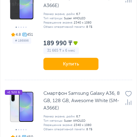
A366E)
Размер экрана, дюйм:
6.7
Тип матрицы:
Super AMOLED
Разрешение экрана:
2340 x 1080
Объем оперативной памяти:
8 ГБ
4.8
# 186996
189 990 ₸
31 665 ₸ x 6 мес
Купить
+1 520 Б
Смартфон Samsung Galaxy A36, 8
GB, 128 GB, Awesome White (SM-
A366E)
Размер экрана, дюйм:
6.7
Тип матрицы:
Super AMOLED
Разрешение экрана:
2340 x 1080
Объем оперативной памяти:
8 ГБ