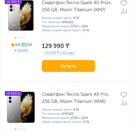
+1 300 Б
Смартфон Tecno Spark 40 Pro+,
256 GB, Moon Titanium (KM7)
Размер экрана, дюйм:
6.78
Тип матрицы:
AMOLED
Разрешение экрана:
2720 х 1224
Объем оперативной памяти:
8 ГБ
129 990 ₸
4.8
# 190580
10 833 ₸ x 12 мес
Купить
+1 200 Б
Смартфон Tecno Spark 40 Pro,
256 GB, Moon Titanium (KM6)
Размер экрана, дюйм:
6.78
Тип матрицы:
AMOLED
Разрешение экрана:
2720 х 1224
Объем оперативной памяти:
8 ГБ