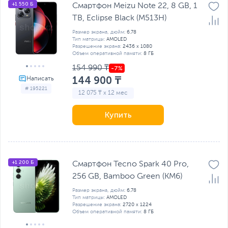
+1 550 Б
Смартфон Meizu Note 22, 8 GB, 1
TB, Eclipse Black (M513H)
Размер экрана, дюйм:
6.78
Тип матрицы:
AMOLED
Разрешение экрана:
2436 x 1080
Объем оперативной памяти:
8 ГБ
154 990 ₸
144 900 ₸
# 195221
12 075 ₸ x 12 мес
Купить
+1 200 Б
Смартфон Tecno Spark 40 Pro,
256 GB, Bamboo Green (KM6)
Размер экрана, дюйм:
6.78
Тип матрицы:
AMOLED
Разрешение экрана:
2720 х 1224
Объем оперативной памяти:
8 ГБ