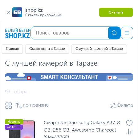
shop.kz
Скачать
Скачать приложение
Главная
Смартфоны в Таразе
С лучшей камерой в Таразе
С лучшей камерой в Таразе
93 товара
по новизне
Фильтр
Новинка
Смартфон Samsung Galaxy A37, 8
+2 100 Б
GB, 256 GB, Awesome Charcoal
(SM-A376E)