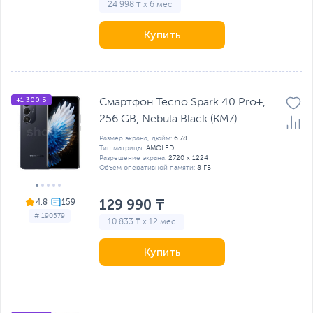
24 998 ₸ x 6 мес
Купить
+1 300 Б
Смартфон Tecno Spark 40 Pro+,
256 GB, Nebula Black (KM7)
Размер экрана, дюйм:
6.78
Тип матрицы:
AMOLED
Разрешение экрана:
2720 х 1224
Объем оперативной памяти:
8 ГБ
129 990 ₸
4.8
# 190579
10 833 ₸ x 12 мес
Купить