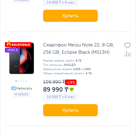
# 195220
14 998 ₸ x 6 мес
Купить
Смартфон Meizu Note 22, 8 GB,
+900 Б
256 GB, Eclipse Black (M513H)
Размер экрана, дюйм:
6.78
Тип матрицы:
AMOLED
Разрешение экрана:
2436 x 1080
Объем оперативной памяти:
8 ГБ
109 990 ₸
89 990 ₸
# 195219
14 998 ₸ x 6 мес
Купить