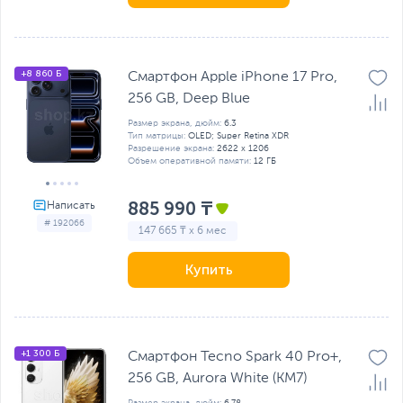
+8 860 Б
Смартфон Apple iPhone 17 Pro,
256 GB, Deep Blue
Размер экрана, дюйм:
6.3
Тип матрицы:
OLED; Super Retina XDR
Разрешение экрана:
2622 x 1206
Объем оперативной памяти:
12 ГБ
885 990 ₸
# 192066
147 665 ₸ x 6 мес
Купить
+1 300 Б
Смартфон Tecno Spark 40 Pro+,
256 GB, Aurora White (KM7)
Размер экрана, дюйм:
6.78