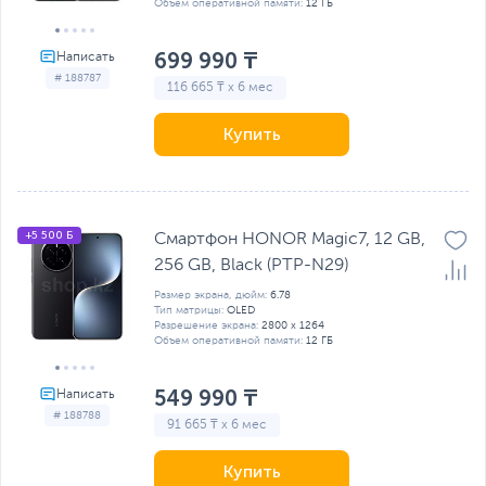
Объем оперативной памяти:
12 ГБ
699 990 ₸
# 188787
116 665 ₸ x 6 мес
Купить
+5 500 Б
Смартфон HONOR Magic7, 12 GB,
256 GB, Black (PTP-N29)
Размер экрана, дюйм:
6.78
Тип матрицы:
OLED
Разрешение экрана:
2800 x 1264
Объем оперативной памяти:
12 ГБ
549 990 ₸
# 188788
91 665 ₸ x 6 мес
Купить