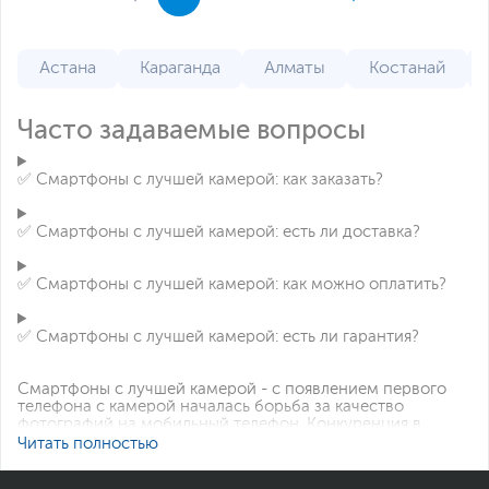
Астана
Караганда
Алматы
Костанай
Часто задаваемые вопросы
✅ Смартфоны с лучшей камерой: как заказать?
✅ Смартфоны с лучшей камерой: есть ли доставка?
✅ Смартфоны с лучшей камерой: как можно оплатить?
✅ Смартфоны с лучшей камерой: есть ли гарантия?
Смартфоны с лучшей камерой - с появлением первого
телефона с камерой началась борьба за качество
фотографий на мобильный телефон. Конкуренция в
сфере этих модулей не прекращается до сих пор:
Читать полностью
бесшумные фотографии в условиях низкой
освещённости, быстрый автофокус, оптическая