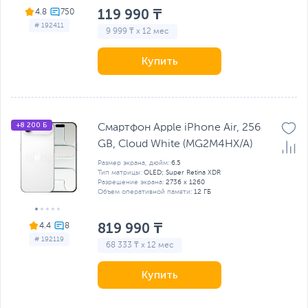
119 990 ₸
4.8
# 192411
9 999 ₸ x 12 мес
Купить
+8 200 Б
Смартфон Apple iPhone Air, 256
GB, Cloud White (MG2M4HX/A)
Размер экрана, дюйм:
6.5
Тип матрицы:
OLED; Super Retina XDR
Разрешение экрана:
2736 x 1260
Объем оперативной памяти:
12 ГБ
819 990 ₸
4.4
# 192119
68 333 ₸ x 12 мес
Купить