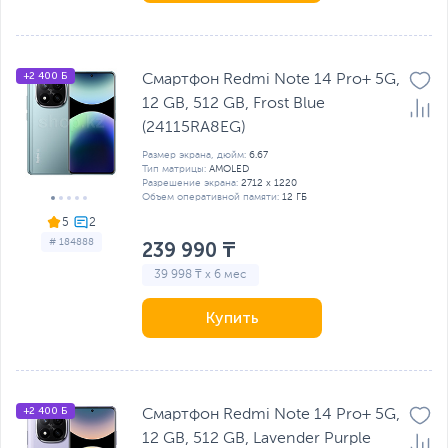
+2 400 Б
Смартфон Redmi Note 14 Pro+ 5G,
12 GB, 512 GB, Frost Blue
(24115RA8EG)
Размер экрана, дюйм:
6.67
Тип матрицы:
AMOLED
Разрешение экрана:
2712 x 1220
Объем оперативной памяти:
12 ГБ
5
# 184888
239 990 ₸
39 998 ₸ x 6 мес
Купить
+2 400 Б
Смартфон Redmi Note 14 Pro+ 5G,
12 GB, 512 GB, Lavender Purple