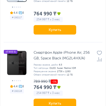
Объем оперативной памяти:
12 ГБ
764 990 ₸
4.4
# 192117
254 997 ₸ x 3 мес
Купить
+7 900 Б
Смартфон Apple iPhone Air, 256
GB, Space Black (MG2L4HX/A)
Размер экрана, дюйм:
6.5
Тип матрицы:
OLED; Super Retina XDR
Разрешение экрана:
2736 x 1260
Объем оперативной памяти:
12 ГБ
789 990 ₸
764 990 ₸
4.4
# 192116
254 997 ₸ x 3 мес
Купить