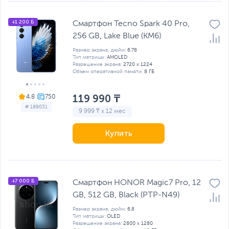
+1 200 Б
Смартфон Tecno Spark 40 Pro,
256 GB, Lake Blue (KM6)
Размер экрана, дюйм:
6.78
Тип матрицы:
AMOLED
Разрешение экрана:
2720 х 1224
Объем оперативной памяти:
8 ГБ
119 990 ₸
4.8
# 189031
9 999 ₸ x 12 мес
Купить
+7 000 Б
Смартфон HONOR Magic7 Pro, 12
GB, 512 GB, Black (PTP-N49)
Размер экрана, дюйм:
6.8
Тип матрицы:
OLED
Разрешение экрана:
2800 x 1280