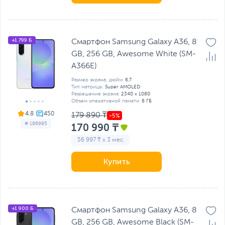
+1 799 Б
Смартфон Samsung Galaxy A36, 8
GB, 256 GB, Awesome White (SM-
A366E)
Размер экрана, дюйм:
6.7
Тип матрицы:
Super AMOLED
Разрешение экрана:
2340 x 1080
Объем оперативной памяти:
8 ГБ
4.8
179 890 ₸
# 186995
170 990 ₸
56 997 ₸ x 3 мес
Купить
+1 900 Б
Смартфон Samsung Galaxy A36, 8
GB, 256 GB, Awesome Black (SM-