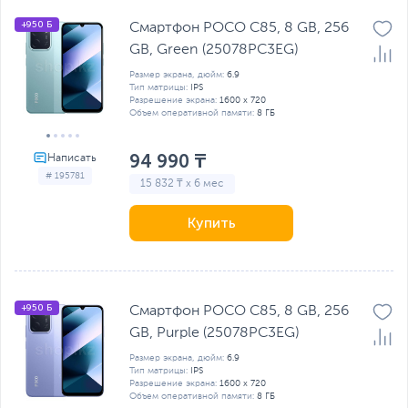
+950 Б
Смартфон POCO C85, 8 GB, 256
GB, Green (25078PC3EG)
Размер экрана, дюйм:
6.9
Тип матрицы:
IPS
Разрешение экрана:
1600 x 720
Объем оперативной памяти:
8 ГБ
94 990 ₸
# 195781
15 832 ₸ x 6 мес
Купить
+950 Б
Смартфон POCO C85, 8 GB, 256
GB, Purple (25078PC3EG)
Размер экрана, дюйм:
6.9
Тип матрицы:
IPS
Разрешение экрана:
1600 x 720
Объем оперативной памяти:
8 ГБ