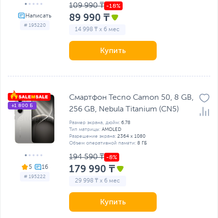
109 990 ₸
89 990 ₸
# 195220
14 998 ₸ x 6 мес
Купить
Смартфон Tecno Camon 50, 8 GB,
+1 800 Б
256 GB, Nebula Titanium (CN5)
Размер экрана, дюйм:
6.78
Тип матрицы:
AMOLED
Разрешение экрана:
2364 x 1080
Объем оперативной памяти:
8 ГБ
194 590 ₸
179 990 ₸
5
# 195222
29 998 ₸ x 6 мес
Купить