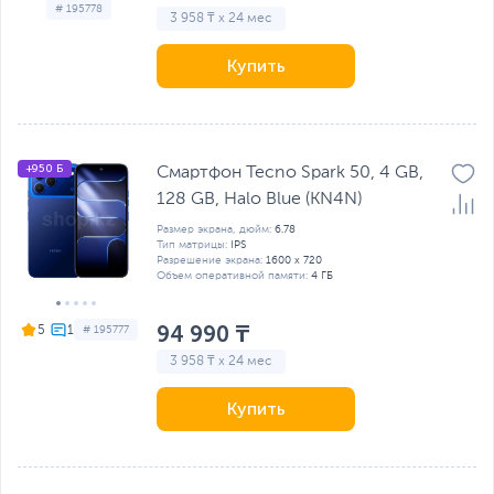
# 195778
3 958 ₸ x 24 мес
Купить
+950 Б
Смартфон Tecno Spark 50, 4 GB,
128 GB, Halo Blue (KN4N)
Размер экрана, дюйм:
6.78
Тип матрицы:
IPS
Разрешение экрана:
1600 x 720
Объем оперативной памяти:
4 ГБ
94 990 ₸
5
# 195777
3 958 ₸ x 24 мес
Купить