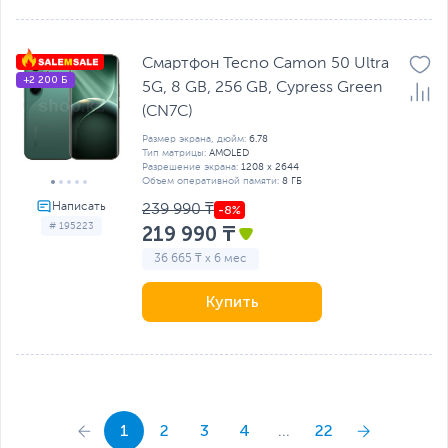
Смартфон Tecno Camon 50 Ultra
+2 200 Б
5G, 8 GB, 256 GB, Cypress Green
(CN7C)
Размер экрана, дюйм:
6.78
Тип матрицы:
AMOLED
Разрешение экрана:
1208 х 2644
Объем оперативной памяти:
8 ГБ
239 990 ₸
# 195223
219 990 ₸
36 665 ₸ x 6 мес
Купить
1
2
3
4
...
22