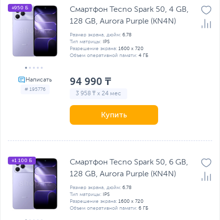
+950 Б
Смартфон Tecno Spark 50, 4 GB,
128 GB, Aurora Purple (KN4N)
Размер экрана, дюйм:
6.78
Тип матрицы:
IPS
Разрешение экрана:
1600 x 720
Объем оперативной памяти:
4 ГБ
94 990 ₸
# 195776
3 958 ₸ x 24 мес
Купить
+1 100 Б
Смартфон Tecno Spark 50, 6 GB,
128 GB, Aurora Purple (KN4N)
Размер экрана, дюйм:
6.78
Тип матрицы:
IPS
Разрешение экрана:
1600 x 720
Объем оперативной памяти:
6 ГБ