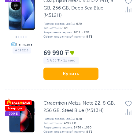
Смартфон Meizu Mblu22 Pro, 8
GB, 256 GB, Deep Sea Blue
(M512H)
Размер экрана, дюйм:
6.79
Тип матрицы:
IPS
Разрешение экрана:
1612 x 720
Объем оперативной памяти:
8 ГБ
# 195218
69 990 ₸
5 833 ₸ x 12 мес
Купить
Смартфон Meizu Note 22, 8 GB,
Товар дня
256 GB, Steel Blue (M513H)
+900 Б
Размер экрана, дюйм:
6.78
Тип матрицы:
AMOLED
Разрешение экрана:
2436 x 1080
Объем оперативной памяти:
8 ГБ