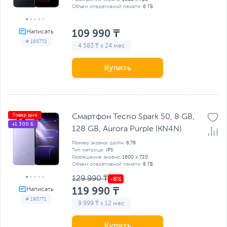
Объем оперативной памяти:
6 ГБ
109 990 ₸
# 195772
4 583 ₸ x 24 мес
Купить
Товар дня
Смартфон Tecno Spark 50, 8 GB,
+1 300 Б
128 GB, Aurora Purple (KN4N)
Размер экрана, дюйм:
6.78
Тип матрицы:
IPS
Разрешение экрана:
1600 x 720
Объем оперативной памяти:
8 ГБ
129 990 ₸
119 990 ₸
# 195771
9 999 ₸ x 12 мес
Купить