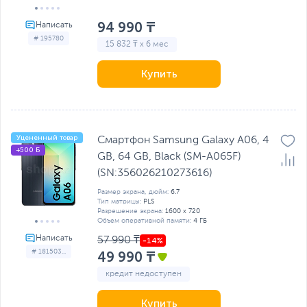
94 990 ₸
# 195780
15 832 ₸ x 6 мес
Купить
Уцененный товар
Смартфон Samsung Galaxy A06, 4
+500 Б
GB, 64 GB, Black (SM-A065F)
(SN:356026210273616)
Размер экрана, дюйм:
6.7
Тип матрицы:
PLS
Разрешение экрана:
1600 x 720
Объем оперативной памяти:
4 ГБ
57 990 ₸
# 181503...
49 990 ₸
кредит недоступен
Купить