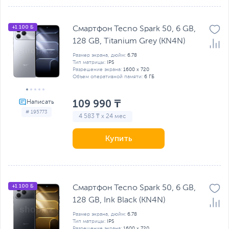
+1 100 Б
Смартфон Tecno Spark 50, 6 GB,
128 GB, Titanium Grey (KN4N)
Размер экрана, дюйм:
6.78
Тип матрицы:
IPS
Разрешение экрана:
1600 x 720
Объем оперативной памяти:
6 ГБ
109 990 ₸
# 195773
4 583 ₸ x 24 мес
Купить
+1 100 Б
Смартфон Tecno Spark 50, 6 GB,
128 GB, Ink Black (KN4N)
Размер экрана, дюйм:
6.78
Тип матрицы:
IPS
Разрешение экрана:
1600 x 720