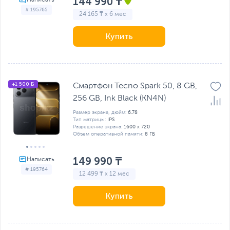
144 990 ₸
# 195765
24 165 ₸ x 6 мес
Купить
+1 500 Б
Смартфон Tecno Spark 50, 8 GB,
256 GB, Ink Black (KN4N)
Размер экрана, дюйм:
6.78
Тип матрицы:
IPS
Разрешение экрана:
1600 x 720
Объем оперативной памяти:
8 ГБ
149 990 ₸
# 195764
12 499 ₸ x 12 мес
Купить