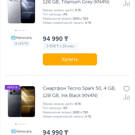
128 GB, Titanium Grey (KN4N)
Размер экрана, дюйм:
6.78
Тип матрицы:
IPS
Разрешение экрана:
1600 x 720
Объем оперативной памяти:
4 ГБ
94 990 ₸
# 195779
3 958 ₸ x 24 мес
Купить
+950 Б
Смартфон Tecno Spark 50, 4 GB,
128 GB, Ink Black (KN4N)
Размер экрана, дюйм:
6.78
Тип матрицы:
IPS
Разрешение экрана:
1600 x 720
Объем оперативной памяти:
4 ГБ
94 990 ₸