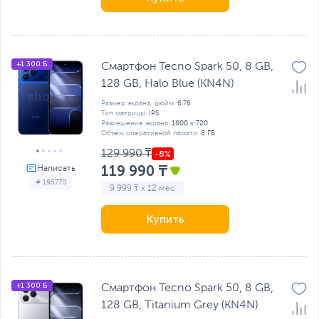
+1 300 Б
Смартфон Tecno Spark 50, 8 GB,
128 GB, Halo Blue (KN4N)
Размер экрана, дюйм:
6.78
Тип матрицы:
IPS
Разрешение экрана:
1600 x 720
Объем оперативной памяти:
8 ГБ
129 990 ₸
119 990 ₸
# 195770
9 999 ₸ x 12 мес
Купить
+1 300 Б
Смартфон Tecno Spark 50, 8 GB,
128 GB, Titanium Grey (KN4N)