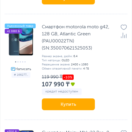
Уцененный товар
Смартфон motorola moto g42,
+1 080 Б
128 GB, Atlantic Green
(PAU00022TN)
(SN:350070621525053)
Размер экрана, дюйм:
6.4
Тип матрицы:
OLED
Разрешение экрана:
2400 x 1080
Объем оперативной памяти:
4 ГБ
# 166277...
119 990 ₸
107 990 ₸
кредит недоступен
Купить
+700 Б