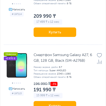
Разрешение экрана:
2340 x 1080
Объем оперативной памяти:
8 ГБ
# 197114
209 990 ₸
17 499 ₸ x 12 мес
Купить
Новинка
Смартфон Samsung Galaxy A27, 6
+1 970 Б
GB, 128 GB, Black (SM-A276B)
Размер экрана, дюйм:
6.7
Тип матрицы:
Super AMOLED
Разрешение экрана:
2340 x 1080
Объем оперативной памяти:
6 ГБ
196 990 ₸
191 990 ₸
# 197115
15 999 ₸ x 12 мес
Купить