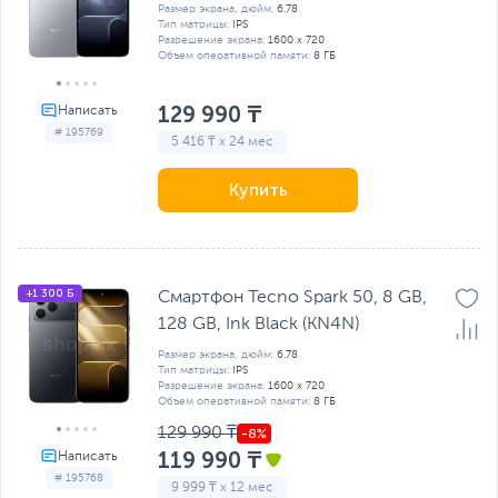
Размер экрана, дюйм:
6.78
Тип матрицы:
IPS
Разрешение экрана:
1600 x 720
Объем оперативной памяти:
8 ГБ
129 990 ₸
# 195769
5 416 ₸ x 24 мес
Купить
+1 300 Б
Смартфон Tecno Spark 50, 8 GB,
128 GB, Ink Black (KN4N)
Размер экрана, дюйм:
6.78
Тип матрицы:
IPS
Разрешение экрана:
1600 x 720
Объем оперативной памяти:
8 ГБ
129 990 ₸
119 990 ₸
# 195768
9 999 ₸ x 12 мес