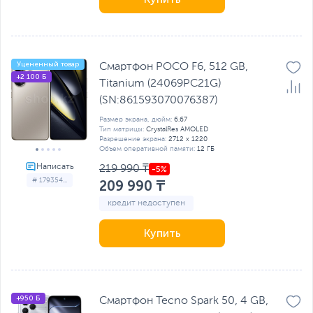
Уцененный товар
Смартфон POCO F6, 512 GB,
+2 100 Б
Titanium (24069PC21G)
(SN:861593070076387)
Размер экрана, дюйм:
6.67
Тип матрицы:
CrystalRes AMOLED
Разрешение экрана:
2712 x 1220
Объем оперативной памяти:
12 ГБ
219 990 ₸
# 179354...
209 990 ₸
кредит недоступен
Купить
+950 Б
Смартфон Tecno Spark 50, 4 GB,