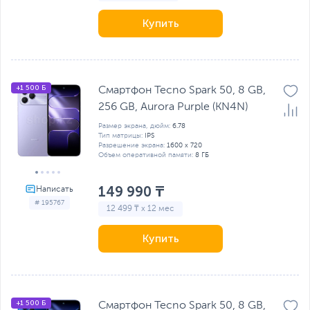
Купить
+1 500 Б
Смартфон Tecno Spark 50, 8 GB,
256 GB, Aurora Purple (KN4N)
Размер экрана, дюйм:
6.78
Тип матрицы:
IPS
Разрешение экрана:
1600 x 720
Объем оперативной памяти:
8 ГБ
149 990 ₸
# 195767
12 499 ₸ x 12 мес
Купить
+1 500 Б
Смартфон Tecno Spark 50, 8 GB,