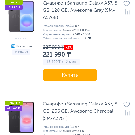
Новинка
Смартфон Samsung Galaxy A57, 8
+2 280 Б
GB, 128 GB, Awesome Gray (SM-
A576B)
Размер экрана, дюйм:
6.7
Тип матрицы:
Super AMOLED Plus
Разрешение экрана:
2340 x 1080
Объем оперативной памяти:
8 ГБ
227 990 ₸
# 196379
221 990 ₸
18 499 ₸ x 12 мес
Купить
Новинка
Смартфон Samsung Galaxy A37, 8
+2 100 Б
GB, 256 GB, Awesome Charcoal
(SM-A376E)
Размер экрана, дюйм:
6.7
Тип матрицы:
Super AMOLED