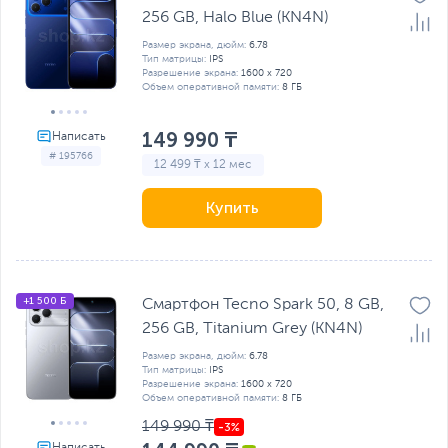
256 GB, Halo Blue (KN4N)
Размер экрана, дюйм:
6.78
Тип матрицы:
IPS
Разрешение экрана:
1600 x 720
Объем оперативной памяти:
8 ГБ
149 990 ₸
# 195766
12 499 ₸ x 12 мес
Купить
+1 500 Б
Смартфон Tecno Spark 50, 8 GB,
256 GB, Titanium Grey (KN4N)
Размер экрана, дюйм:
6.78
Тип матрицы:
IPS
Разрешение экрана:
1600 x 720
Объем оперативной памяти:
8 ГБ
149 990 ₸