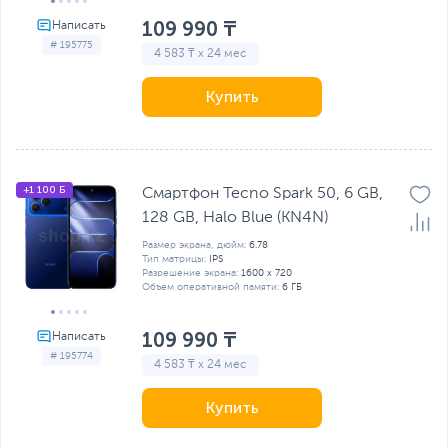
109 990 ₸
# 195775
4 583 ₸ x 24 мес
Купить
+1 100 Б
Смартфон Tecno Spark 50, 6 GB,
128 GB, Halo Blue (KN4N)
Размер экрана, дюйм:
6.78
Тип матрицы:
IPS
Разрешение экрана:
1600 x 720
Объем оперативной памяти:
6 ГБ
109 990 ₸
# 195774
4 583 ₸ x 24 мес
Купить