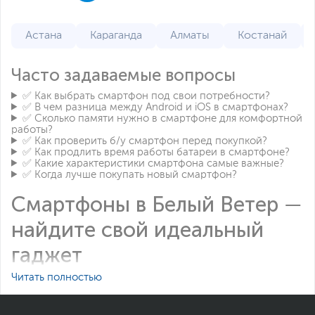
Астана
Караганда
Алматы
Костанай
Часто задаваемые вопросы
✅ Как выбрать смартфон под свои потребности?
✅ В чем разница между Android и iOS в смартфонах?
✅ Сколько памяти нужно в смартфоне для комфортной
работы?
✅ Как проверить б/у смартфон перед покупкой?
✅ Как продлить время работы батареи в смартфоне?
✅ Какие характеристики смартфона самые важные?
✅ Когда лучше покупать новый смартфон?
Смартфоны в Белый Ветер —
найдите свой идеальный
гаджет
Читать полностью
Современный смартфон стал неотъемлемой частью
нашей жизни. Это и средство связи, и развлекательный
центр, и рабочий инструмент в одном устройстве. В
интернет-магазине Белый Ветер
мы собрали лучшие