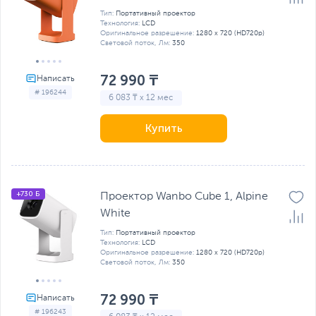
Тип:
Портативный проектор
Технология:
LCD
Оригинальное разрешение:
1280 x 720 (HD720p)
Световой поток, Лм:
350
72 990 ₸
# 196244
6 083 ₸ x 12 мес
Купить
+730 Б
Проектор Wanbo Cube 1, Alpine
White
Тип:
Портативный проектор
Технология:
LCD
Оригинальное разрешение:
1280 x 720 (HD720p)
Световой поток, Лм:
350
72 990 ₸
# 196243