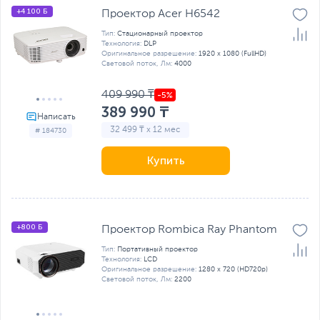
+4 100 Б
Проектор Acer H6542
Тип:
Стационарный проектор
Технология:
DLP
Оригинальное разрешение:
1920 x 1080 (FullHD)
Световой поток, Лм:
4000
409 990 ₸
389 990 ₸
32 499 ₸ x 12 мес
# 184730
Купить
+800 Б
Проектор Rombica Ray Phantom
Тип:
Портативный проектор
Технология:
LCD
Оригинальное разрешение:
1280 x 720 (HD720p)
Световой поток, Лм:
2200