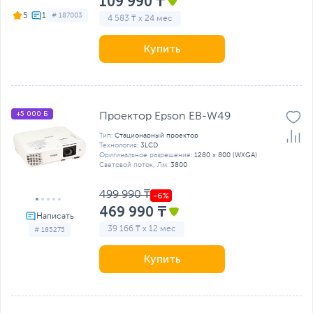
109 990 ₸
5
# 187003
4 583 ₸ x 24 мес
Купить
+5 000 Б
Проектор Epson EB-W49
Тип:
Стационарный проектор
Технология:
3LCD
Оригинальное разрешение:
1280 x 800 (WXGA)
Световой поток, Лм:
3800
499 990 ₸
469 990 ₸
39 166 ₸ x 12 мес
# 185275
Купить