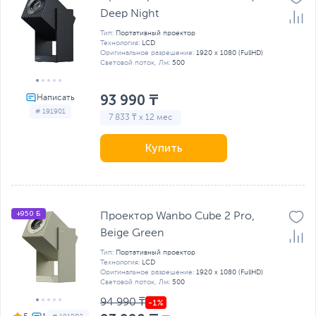
Deep Night
Тип:
Портативный проектор
Технология:
LCD
Оригинальное разрешение:
1920 x 1080 (FullHD)
Световой поток, Лм:
500
93 990 ₸
# 191901
7 833 ₸ x 12 мес
Купить
+950 Б
Проектор Wanbo Cube 2 Pro,
Beige Green
Тип:
Портативный проектор
Технология:
LCD
Оригинальное разрешение:
1920 x 1080 (FullHD)
Световой поток, Лм:
500
94 990 ₸