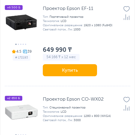
+6 500 Б
Проектор Epson EF-11
Тип:
Портативный проектор
Технология:
LCD
Оригинальное разрешение:
1920 x 1080 (FullHD)
Световой поток, Лм:
1000
649 990 ₸
4.5
54 166 ₸ x 12 мес
# 172193
Купить
+2 650 Б
Проектор Epson CO-WX02
Тип:
Стационарный проектор
Технология:
LCD
Оригинальное разрешение:
1280 x 800 (WXGA)
Световой поток, Лм:
3000