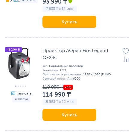
93 990 ₸
5
# 191902
7 833 ₸ x 12 мес
Купить
+1 200 Б
Проектор AOpen Fire Legend
QF23s
Тип:
Портативный проектор
Технология:
LCD
Оригинальное разрешение:
1920 x 1080 (FullHD)
Световой поток, Лм:
6500
119 990 ₸
114 990 ₸
# 191354
9 583 ₸ x 12 мес
Купить