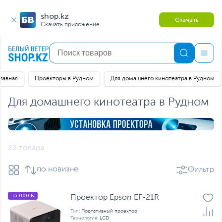
shop.kz
Скачать
Скачать приложение
лавная
Проекторы в Рудном
Для домашнего кинотеатра в Рудном
Для домашнего кинотеатра в Рудном
23 товара
по новизне
Фильтр
+5 000 Б
Проектор Epson EF-21R
Тип:
Портативный проектор
Технология:
LCD