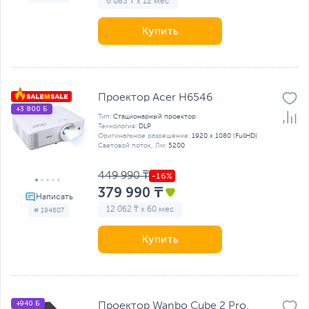
6 083 ₸ x 12 мес
Купить
Проектор Acer H6546
+3 800 Б
Тип:
Стационарный проектор
Технология:
DLP
Оригинальное разрешение:
1920 x 1080 (FullHD)
Световой поток, Лм:
5200
449 990 ₸
379 990 ₸
12 062 ₸ x 60 мес
# 194607
Купить
+940 Б
Проектор Wanbo Cube 2 Pro,