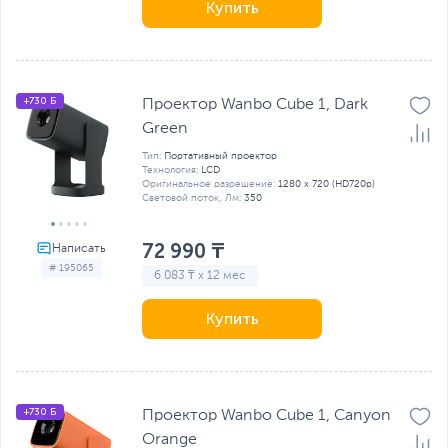
Купить
+730 Б
Проектор Wanbo Cube 1, Dark
Green
Тип:
Портативный проектор
Технология:
LCD
Оригинальное разрешение:
1280 x 720 (HD720p)
Световой поток, Лм:
350
72 990 ₸
# 195065
6 083 ₸ x 12 мес
Купить
+730 Б
Проектор Wanbo Cube 1, Canyon
Orange