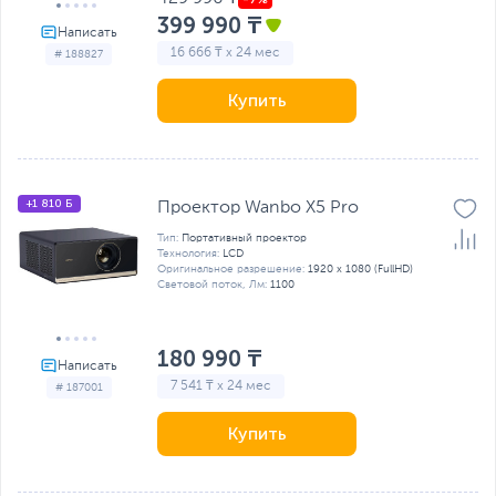
399 990 ₸
16 666 ₸ x 24 мес
# 188827
Купить
+1 810 Б
Проектор Wanbo X5 Pro
Тип:
Портативный проектор
Технология:
LCD
Оригинальное разрешение:
1920 x 1080 (FullHD)
Световой поток, Лм:
1100
180 990 ₸
7 541 ₸ x 24 мес
# 187001
Купить