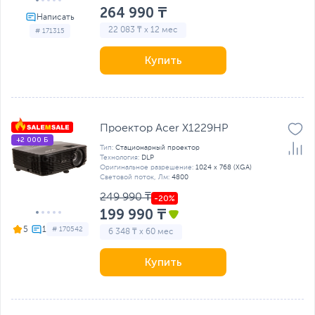
264 990 ₸
22 083 ₸ x 12 мес
# 171315
Купить
Проектор Acer X1229HP
+2 000 Б
Тип:
Стационарный проектор
Технология:
DLP
Оригинальное разрешение:
1024 x 768 (XGA)
Световой поток, Лм:
4800
249 990 ₸
199 990 ₸
5
# 170542
6 348 ₸ x 60 мес
Купить