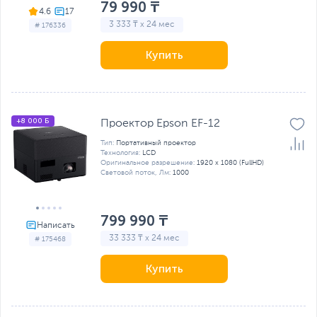
79 990 ₸
4.6
3 333 ₸ x 24 мес
# 176336
Купить
+8 000 Б
Проектор Epson EF-12
Тип:
Портативный проектор
Технология:
LCD
Оригинальное разрешение:
1920 x 1080 (FullHD)
Световой поток, Лм:
1000
799 990 ₸
33 333 ₸ x 24 мес
# 175468
Купить