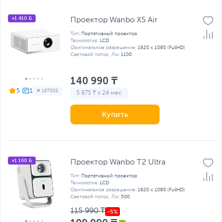
+1 410 Б
Проектор Wanbo X5 Air
Тип:
Портативный проектор
Технология:
LCD
Оригинальное разрешение:
1920 x 1080 (FullHD)
Световой поток, Лм:
1100
140 990 ₸
5
# 187002
5 875 ₸ x 24 мес
Купить
+1 160 Б
Проектор Wanbo T2 Ultra
Тип:
Портативный проектор
Технология:
LCD
Оригинальное разрешение:
1920 x 1080 (FullHD)
Световой поток, Лм:
500
115 990 ₸