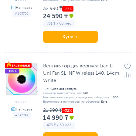
32 990 ₸
# 193790
24 590 ₸
781 ₸ x 60 мес
Купить
Вентилятор для корпуса Lian Li
+150 Б
Uni Fan SL INF Wireless 140, 14cm,
White
Тип:
Кулер для корпуса
Диаметр вентилятора, мм:
140
Максимальная скорость вращения, обор./мин.:
1800
Возможность регулирования оборотов:
Есть
21 990 ₸
# 193797
14 990 ₸
476 ₸ x 60 мес