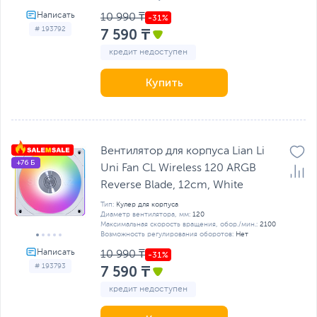
10 990 ₸
# 193792
7 590 ₸
кредит недоступен
Купить
Вентилятор для корпуса Lian Li
+76 Б
Uni Fan CL Wireless 120 ARGB
Reverse Blade, 12cm, White
Тип:
Кулер для корпуса
Диаметр вентилятора, мм:
120
Максимальная скорость вращения, обор./мин.:
2100
Возможность регулирования оборотов:
Нет
10 990 ₸
# 193793
7 590 ₸
кредит недоступен