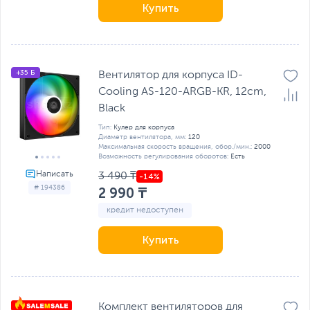
Купить
+35 Б
Вентилятор для корпуса ID-
Cooling AS-120-ARGB-KR, 12cm,
Black
Тип:
Кулер для корпуса
Диаметр вентилятора, мм:
120
Максимальная скорость вращения, обор./мин.:
2000
Возможность регулирования оборотов:
Есть
3 490 ₸
# 194386
2 990 ₸
кредит недоступен
Купить
Комплект вентиляторов для