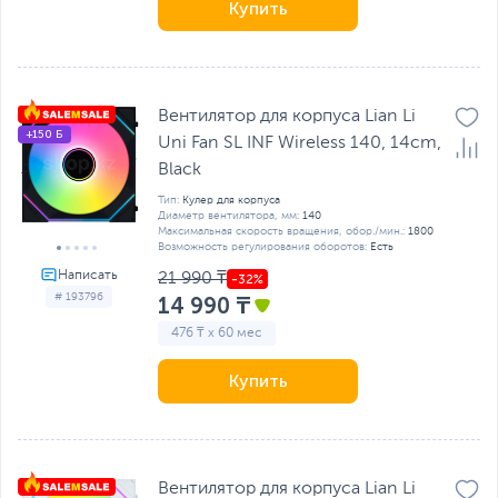
Купить
Вентилятор для корпуса Lian Li
+150 Б
Uni Fan SL INF Wireless 140, 14cm,
Black
Тип:
Кулер для корпуса
Диаметр вентилятора, мм:
140
Максимальная скорость вращения, обор./мин.:
1800
Возможность регулирования оборотов:
Есть
21 990 ₸
# 193796
14 990 ₸
476 ₸ x 60 мес
Купить
Вентилятор для корпуса Lian Li