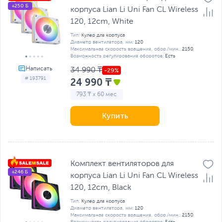
+250 Б
корпуса Lian Li Uni Fan CL Wireless
120, 12cm, White
Тип:
Кулер для корпуса
Диаметр вентилятора, мм:
120
Максимальная скорость вращения, обор./мин.:
2150
Возможность регулирования оборотов:
Есть
34 990 ₸
# 193791
24 990 ₸
793 ₸ x 60 мес
Купить
Комплект вентиляторов для
+246 Б
корпуса Lian Li Uni Fan CL Wireless
120, 12cm, Black
Тип:
Кулер для корпуса
Диаметр вентилятора, мм:
120
Максимальная скорость вращения, обор./мин.:
2150
Возможность регулирования оборотов:
Есть