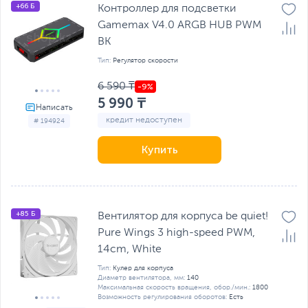
+66 Б
Контроллер для подсветки
Gamemax V4.0 ARGB HUB PWM
BK
Тип:
Регулятор скорости
6 590 ₸
5 990 ₸
кредит недоступен
# 194924
Купить
+85 Б
Вентилятор для корпуса be quiet!
Pure Wings 3 high-speed PWM,
14cm, White
Тип:
Кулер для корпуса
Диаметр вентилятора, мм:
140
Максимальная скорость вращения, обор./мин.:
1800
Возможность регулирования оборотов:
Есть