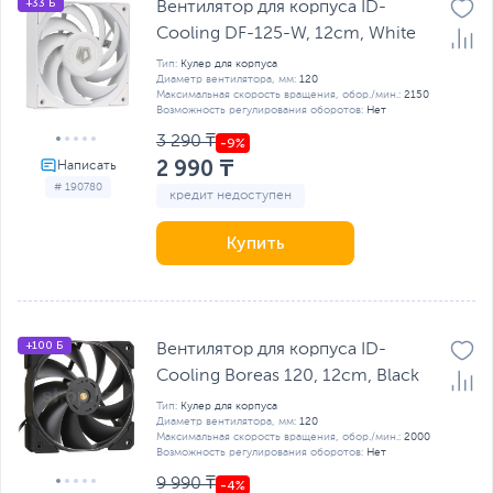
+33 Б
Вентилятор для корпуса ID-
Cooling DF-125-W, 12cm, White
Тип:
Кулер для корпуса
Диаметр вентилятора, мм:
120
Максимальная скорость вращения, обор./мин.:
2150
Возможность регулирования оборотов:
Нет
3 290 ₸
2 990 ₸
# 190780
кредит недоступен
Купить
+100 Б
Вентилятор для корпуса ID-
Cooling Boreas 120, 12cm, Black
Тип:
Кулер для корпуса
Диаметр вентилятора, мм:
120
Максимальная скорость вращения, обор./мин.:
2000
Возможность регулирования оборотов:
Нет
9 990 ₸