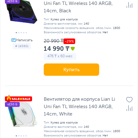
+150 Б
Uni Fan TL Wireless 140 ARGB,
14cm, Black
Тип:
Кулер для корпуса
Диаметр вентилятора, мм:
140
Максимальная скорость вращения, обор./мин.:
1800
Возможность регулирования оборотов:
Нет
20 990 ₸
# 193801
14 990 ₸
476 ₸ x 60 мес
Купить
Вентилятор для корпуса Lian Li
+150 Б
Uni Fan TL Wireless 140 ARGB,
14cm, White
Тип:
Кулер для корпуса
Диаметр вентилятора, мм:
140
Максимальная скорость вращения, обор./мин.:
1800
Возможность регулирования оборотов:
Нет