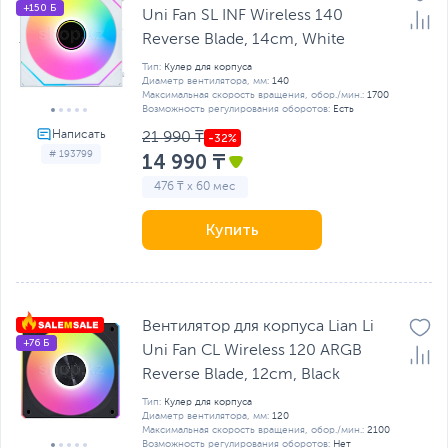
+150 Б
Uni Fan SL INF Wireless 140
Reverse Blade, 14cm, White
Тип:
Кулер для корпуса
Диаметр вентилятора, мм:
140
Максимальная скорость вращения, обор./мин.:
1700
Возможность регулирования оборотов:
Есть
21 990 ₸
# 193799
14 990 ₸
476 ₸ x 60 мес
Купить
Вентилятор для корпуса Lian Li
+76 Б
Uni Fan CL Wireless 120 ARGB
Reverse Blade, 12cm, Black
Тип:
Кулер для корпуса
Диаметр вентилятора, мм:
120
Максимальная скорость вращения, обор./мин.:
2100
Возможность регулирования оборотов:
Нет