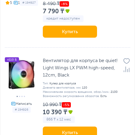
5
# 194927
8 490 ₸
7 790 ₸
кредит недоступен
Купить
+110 Б
Вентилятор для корпуса be quiet!
Light Wings LX PWM high-speed,
12cm, Black
Тип:
Кулер для корпуса
Диаметр вентилятора, мм:
120
Максимальная скорость вращения, обор./мин.:
2100
Возможность регулирования оборотов:
Есть
10 990 ₸
# 194926
10 390 ₸
866 ₸ x 12 мес
Купить