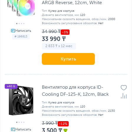
ARGB Reverse, 12cm, White
Тип:
Кулер для корпуса
Диаметр вентилятора, мм:
120
Максимальная скорость вращения, обор./мин.:
2000
Возможность регулирования оборотов:
Нет
34 990 ₸
# 196813
33 990 ₸
2 833 ₸ x 12 мес
Купить
+40 Б
Вентилятор для корпуса ID-
Cooling DF-125-K, 12cm, Black
Тип:
Кулер для корпуса
Диаметр вентилятора, мм:
120
Максимальная скорость вращения, обор./мин.:
2150
Возможность регулирования оборотов:
Нет
3 990 ₸
3 500 ₸