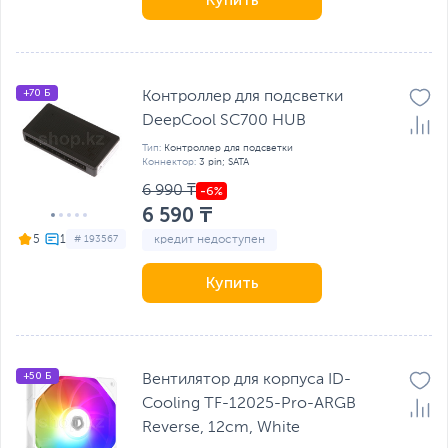
+70 Б
Контроллер для подсветки
DeepCool SC700 HUB
Тип:
Контроллер для подсветки
Коннектор:
3 pin; SATA
6 990 ₸
6 590 ₸
кредит недоступен
5
# 193567
Купить
+50 Б
Вентилятор для корпуса ID-
Cooling TF-12025-Pro-ARGB
Reverse, 12сm, White