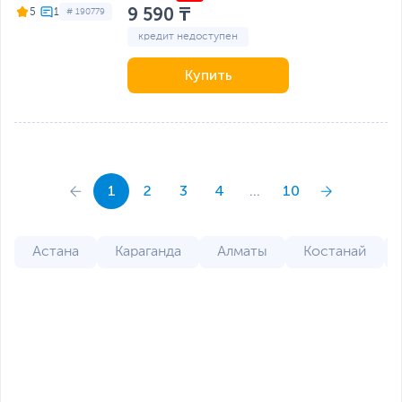
9 590 ₸
5
# 190779
кредит недоступен
Купить
1
2
3
4
...
10
Астана
Караганда
Алматы
Костанай