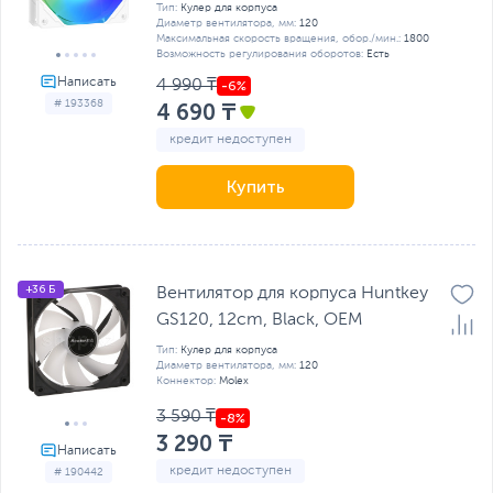
Тип:
Кулер для корпуса
Диаметр вентилятора, мм:
120
Максимальная скорость вращения, обор./мин.:
1800
Возможность регулирования оборотов:
Есть
4 990 ₸
# 193368
4 690 ₸
кредит недоступен
Купить
+36 Б
Вентилятор для корпуса Huntkey
GS120, 12cm, Black, OEM
Тип:
Кулер для корпуса
Диаметр вентилятора, мм:
120
Коннектор:
Molex
3 590 ₸
3 290 ₸
кредит недоступен
# 190442