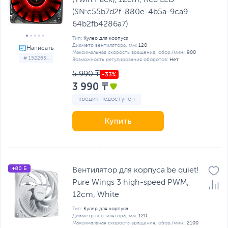
(SN:c55b7d2f-880e-4b5a-9ca9-
64b2fb4286a7)
Тип:
Кулер для корпуса
Диаметр вентилятора, мм:
120
Максимальная скорость вращения, обор./мин.:
900
# 152263...
Возможность регулирования оборотов:
Нет
5 990 ₸
3 990 ₸
кредит недоступен
Купить
+80 Б
Вентилятор для корпуса be quiet!
Pure Wings 3 high-speed PWM,
12cm, White
Тип:
Кулер для корпуса
Диаметр вентилятора, мм:
120
Максимальная скорость вращения, обор./мин.:
2100