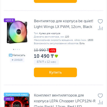
+110 Б
Вентилятор для корпуса be quiet!
Light Wings LX PWM, 12cm, Black
Тип:
Кулер для корпуса
Диаметр вентилятора, мм:
120
Максимальная скорость вращения, обор./мин.:
1600
Возможность регулирования оборотов:
Есть
10 990 ₸
10 490 ₸
# 194928
874 ₸ x 12 мес
Купить
Уцененный товар
Комплект вентиляторов для
+40 Б
корпуса LEPA Chopper LPCP12N-R
(Twin Pack), 12cm, Red LED