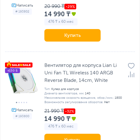
20 990 ₸
# 193802
14 990 ₸
476 ₸ x 60 мес
Купить
Вентилятор для корпуса Lian Li
+150 Б
Uni Fan TL Wireless 140 ARGB
Reverse Blade, 14cm, White
Тип:
Кулер для корпуса
Диаметр вентилятора, мм:
140
Максимальная скорость вращения, обор./мин.:
1800
Возможность регулирования оборотов:
Нет
21 990 ₸
# 193800
14 990 ₸
476 ₸ x 60 мес
Купить