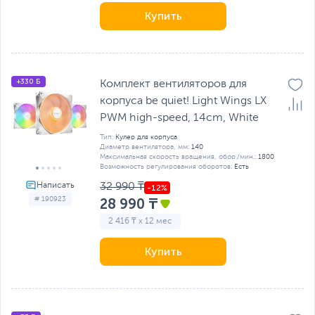
Купить
+330 Б
Комплект вентиляторов для
корпуса be quiet! Light Wings LX
PWM high-speed, 14cm, White
Тип:
Кулер для корпуса
Диаметр вентилятора, мм:
140
Максимальная скорость вращения, обор./мин.:
1800
Возможность регулирования оборотов:
Есть
32 990 ₸
# 190923
28 990 ₸
2 416 ₸ x 12 мес
Купить