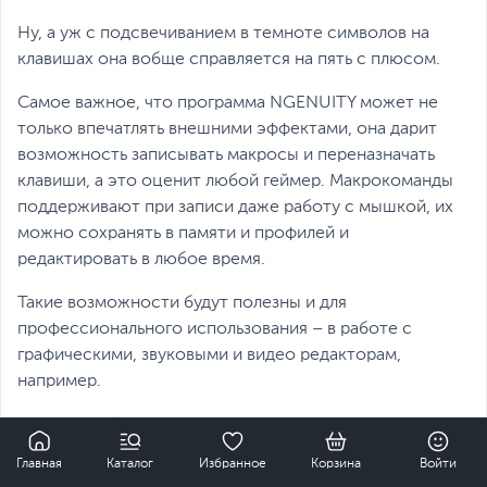
Ну, а уж с подсвечиванием в темноте символов на
клавишах она вобще справляется на пять с плюсом.
Самое важное, что программа NGENUITY может не
только впечатлять внешними эффектами, она дарит
возможность записывать макросы и переназначать
клавиши, а это оценит любой геймер. Макрокоманды
поддерживают при записи даже работу с мышкой, их
можно сохранять в памяти и профилей и
редактировать в любое время.
Такие возможности будут полезны и для
профессионального использования – в работе с
графическими, звуковыми и видео редакторам,
например.
Все настройки осуществляются интуитивно понятно,
0
с программой справится даже далекий от звания
Главная
Каталог
Избранное
Корзина
Войти
«опытный пользователь ПК».