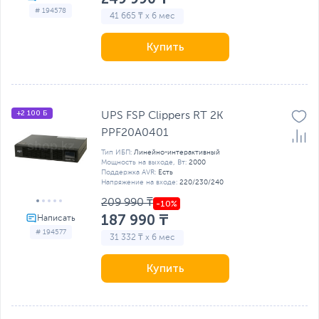
# 194578
41 665 ₸ x 6 мес
Купить
+2 100 Б
UPS FSP Clippers RT 2K
PPF20A0401
Тип ИБП:
Линейно-интерактивный
Мощность на выходе, Вт:
2000
Поддержка AVR:
Есть
Напряжение на входе:
220/230/240
209 990 ₸
187 990 ₸
# 194577
31 332 ₸ x 6 мес
Купить