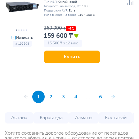
Тип ИБП:
Онлайновый
Мощность на выходе, Вт:
1000
Поддержка AVR:
Есть
Напряжение на входе:
110 - 300 В
169 990 ₸
159 600 ₸
13 300 ₸ x 12 мес
# 192598
Купить
1
2
3
4
...
6
Астана
Караганда
Алматы
Костанай
Хотите сохранить дорогое оборудование от перепадов
электроснабжения, а нервы – от стресса во время потери