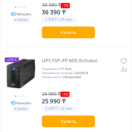
38 990 ₸
36 390 ₸
1 516 ₸ x 24 мес
# 194594
Купить
+270 Б
UPS FSP iFP 600 (Schuko)
Поддержка AVR:
Есть
Напряжение на входе:
110/220 В
Особенности:
LCD-дисплей
26 990 ₸
25 990 ₸
2 166 ₸ x 12 мес
# 194593
Купить