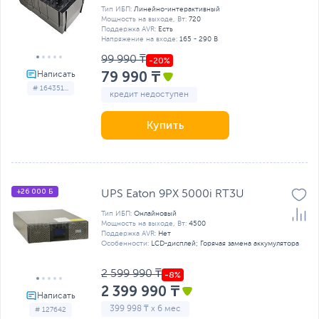
Тип ИБП:
Линейно-интерактивный
Мощность на выходе, Вт:
720
Поддержка AVR:
Есть
Напряжение на входе:
165 - 290 В
99 990 ₸
79 990 ₸
# 164351...
кредит недоступен
Купить
+26 000 Б
UPS Eaton 9PX 5000i RT3U
Тип ИБП:
Онлайновый
Мощность на выходе, Вт:
4500
Поддержка AVR:
Нет
Особенности:
LCD-дисплей; Горячая замена аккумулятора
2 599 990 ₸
2 399 990 ₸
399 998 ₸ x 6 мес
# 127642