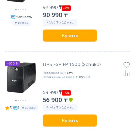
92 990 ₸
90 990 ₸
7 583 ₸ x 12 мес
# 194582
Купить
+600 Б
UPS FSP FP 1500 (Schuko)
Поддержка AVR:
Есть
Напряжение на входе:
110/220 В
59 990 ₸
56 900 ₸
4 742 ₸ x 12 мес
3
# 194580
Купить