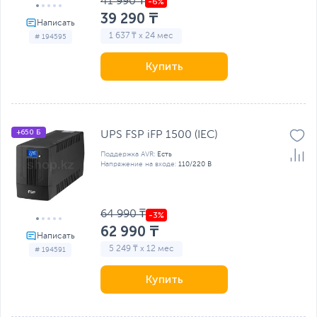
41 990 ₸
39 290 ₸
1 637 ₸ x 24 мес
# 194595
Купить
+650 Б
UPS FSP iFP 1500 (IEC)
Поддержка AVR:
Есть
Напряжение на входе:
110/220 В
64 990 ₸
62 990 ₸
5 249 ₸ x 12 мес
# 194591
Купить