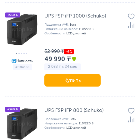
+530 Б
UPS FSP iFP 1000 (Schuko)
Поддержка AVR:
Есть
Напряжение на входе:
110/220 В
Особенности:
LCD-дисплей
52 990 ₸
49 990 ₸
2 083 ₸ x 24 мес
# 194588
Купить
+390 Б
UPS FSP iFP 800 (Schuko)
Поддержка AVR:
Есть
Напряжение на входе:
110/220 В
Особенности:
LCD-дисплей