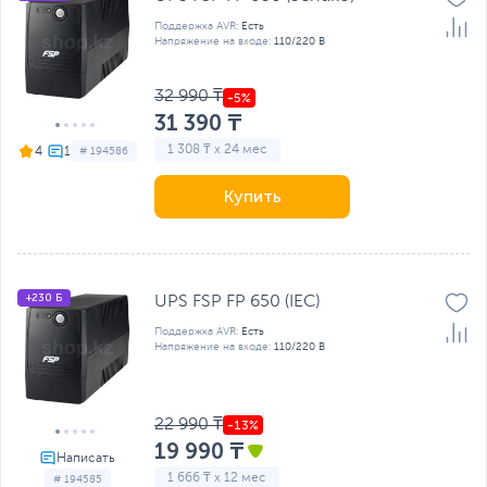
Поддержка AVR:
Есть
Напряжение на входе:
110/220 В
32 990 ₸
31 390 ₸
1 308 ₸ x 24 мес
4
# 194586
Купить
+230 Б
UPS FSP FP 650 (IEC)
Поддержка AVR:
Есть
Напряжение на входе:
110/220 В
22 990 ₸
19 990 ₸
1 666 ₸ x 12 мес
# 194585