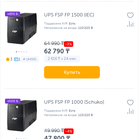
+650 Б
UPS FSP FP 1500 (IEC)
Поддержка AVR:
Есть
Напряжение на входе:
110/220 В
64 990 ₸
62 790 ₸
2 616 ₸ x 24 мес
3
# 194581
Купить
+500 Б
UPS FSP FP 1000 (Schuko)
Поддержка AVR:
Есть
Напряжение на входе:
110/220 В
49 990 ₸
47 800 ₸