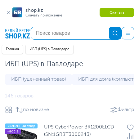
shop.kz
Скачать
Скачать приложение
Главная
ИБП (UPS) в Павлодаре
ИБП (UPS) в Павлодаре
ИБП (уцененный товар)
ИБП для дома (компьютер
146 товаров
по новизне
Фильтр
Уцененный товар
UPS CyberPower BR1200ELCD
+800 Б
(SN:1GRBT3000243)