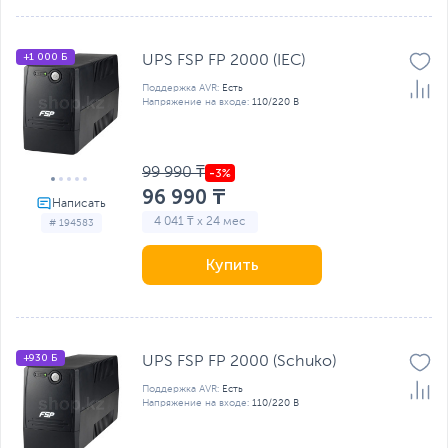
+1 000 Б
UPS FSP FP 2000 (IEC)
Поддержка AVR:
Есть
Напряжение на входе:
110/220 В
99 990 ₸
96 990 ₸
4 041 ₸ x 24 мес
# 194583
Купить
+930 Б
UPS FSP FP 2000 (Schuko)
Поддержка AVR:
Есть
Напряжение на входе:
110/220 В