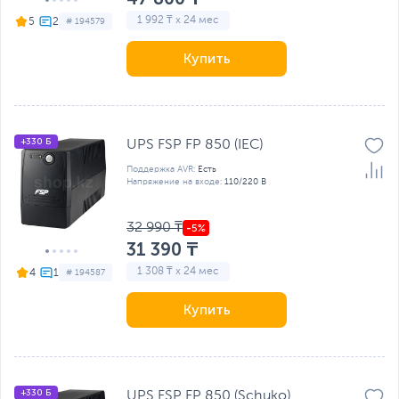
1 992 ₸ x 24 мес
5
# 194579
Купить
+330 Б
UPS FSP FP 850 (IEC)
Поддержка AVR:
Есть
Напряжение на входе:
110/220 В
32 990 ₸
31 390 ₸
1 308 ₸ x 24 мес
4
# 194587
Купить
+330 Б
UPS FSP FP 850 (Schuko)