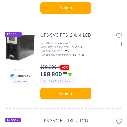
Купить
+2 000 Б
UPS SVC PTS-2KLN-LCD
Тип ИБП:
Онлайновый
Мощность на выходе, Вт:
2000
Поддержка AVR:
Есть
Напряжение на входе:
110 - 300 В
199 990 ₸
188 800 ₸
15 733 ₸ x 12 мес
# 192594
Купить
+1 700 Б
UPS SVC RT-1KLN-LCD