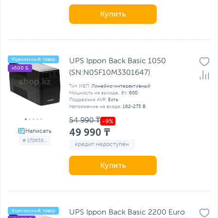
Купить
Уцененный товар
UPS Ippon Back Basic 1050
+500 Б
(SN:N05F10M3301647)
Тип ИБП:
Линейно-интерактивный
Мощность на выходе, Вт:
600
Поддержка AVR:
Есть
Напряжение на входе:
162-275 В
54 990 ₸
49 990 ₸
# 170655...
кредит недоступен
Купить
Уцененный товар
UPS Ippon Back Basic 2200 Euro