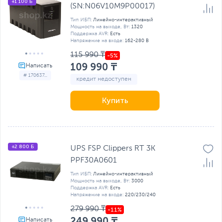
+1 100 Б
(SN:N06V10M9P00017)
Тип ИБП:
Линейно-интерактивный
Мощность на выходе, Вт:
1320
Поддержка AVR:
Есть
Напряжение на входе:
162-280 В
115 990 ₸
109 990 ₸
# 170637...
кредит недоступен
Купить
+2 800 Б
UPS FSP Clippers RT 3K
PPF30A0601
Тип ИБП:
Линейно-интерактивный
Мощность на выходе, Вт:
3000
Поддержка AVR:
Есть
Напряжение на входе:
220/230/240
279 990 ₸
249 990 ₸