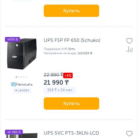
Купить
+230 Б
UPS FSP FP 650 (Schuko)
Поддержка AVR:
Есть
Напряжение на входе:
110/220 В
22 990 ₸
21 990 ₸
916 ₸ x 24 мес
# 194584
Купить
+2 460 Б
UPS SVC PTS-3KLN-LCD