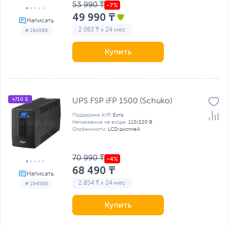
53 990 ₸
49 990 ₸
2 083 ₸ x 24 мес
# 194589
Купить
+710 Б
UPS FSP iFP 1500 (Schuko)
Поддержка AVR:
Есть
Напряжение на входе:
110/220 В
Особенности:
LCD-дисплей
70 990 ₸
68 490 ₸
2 854 ₸ x 24 мес
# 194590
Купить