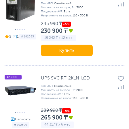
Тип ИБП:
Онлайновый
Мощность на выходе, Вт:
3000
Поддержка AVR:
Есть
Напряжение на входе:
110 - 300 В
245 990 ₸
230 900 ₸
5
# 192595
19 242 ₸ x 12 мес
Купить
+2 900 Б
UPS SVC RT-2KLN-LCD
Тип ИБП:
Онлайновый
Мощность на выходе, Вт:
2000
Поддержка AVR:
Есть
Напряжение на входе:
110 - 300 В
289 990 ₸
265 900 ₸
44 317 ₸ x 6 мес
# 192599