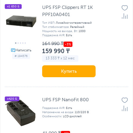
+1 650 Б
UPS FSP Clippers RT 1K
PPF10A0401
Тип ИБП:
Линейно-интерактивный
Тип стабилизатора:
Релейный
Мощность на выходе, Вт:
1000
Поддержка AVR:
Есть
164 990 ₸
159 990 ₸
# 194576
13 333 ₸ x 12 мес
Купить
+420 Б
UPS FSP NanoFit 800
Поддержка AVR:
Есть
Напряжение на входе:
110/220 В
Особенности:
LCD-дисплей