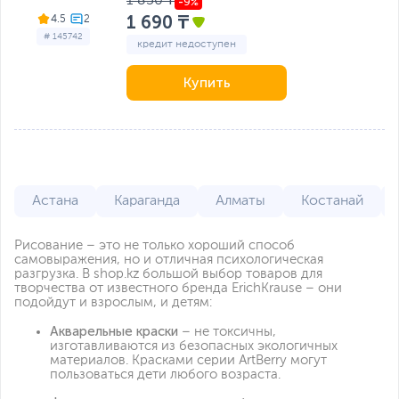
1 850 ₸
1 690 ₸
4.5
# 145742
кредит недоступен
Купить
Астана
Караганда
Алматы
Костанай
Рисование – это не только хороший способ
самовыражения, но и отличная психологическая
разгрузка. В shop.kz большой выбор товаров для
творчества от известного бренда ErichKrause – они
подойдут и взрослым, и детям:
Акварельные краски
– не токсичны,
изготавливаются из безопасных экологичных
материалов. Красками серии ArtBerry могут
пользоваться дети любого возраста.