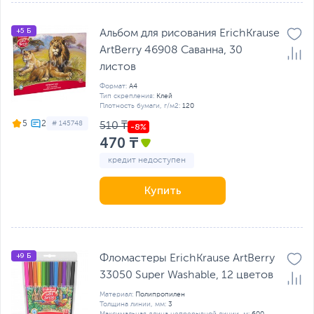
+5 Б
Альбом для рисования ErichKrause
ArtBerry 46908 Саванна, 30
листов
Формат:
А4
Тип скрепления:
Клей
Плотность бумаги, г/м2:
120
5
# 145748
510 ₸
470 ₸
кредит недоступен
Купить
+9 Б
Фломастеры ErichKrause ArtBerry
33050 Super Washable, 12 цветов
Материал:
Полипропилен
Толщина линии, мм:
3