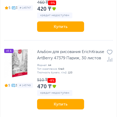
460 ₸
420 ₸
5
# 145747
кредит недоступен
Купить
+5 Б
Альбом для рисования ErichKrause
ArtBerry 47379 Париж, 30 листов
Формат:
А4
Тип скрепления:
Клей
Плотность бумаги, г/м2:
120
510 ₸
470 ₸
5
# 145749
кредит недоступен
Купить