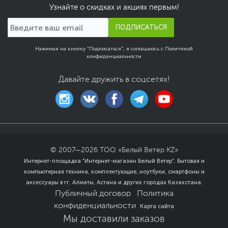
были доступны сразу.
Узнайте о скидках и акциях первым!
Альбомы для рисования
– отличаются количеством
ПОДПИСАТЬСЯ
листов. Плотность бумаги у альбомов подходит как
для рисования карандашами, фломастерами, так и
краской, гуашью.
Нажимая на кнопку "Подписаться", я соглашаюсь с
Политикой
конфиденциальности
При сравнении разных вариантов обратите внимание на
отзывы пользователей – они есть во многих карточках
товаров на сайте.
Давайте дружить в соцсетях!
Доставка и оплата
Доставку
осуществляем в Алматы, Астана, Караганду,
Шымкент, Павлодар, Костанай, Усть-Каменогорск, Семей,
Петропавловск, Туркестан, Актобе, Атырау, Кызылорду,
Тараз, Уральск, Кокшетау, Рудный или любой другой
населенный пункт Казахстана удобным способом.
© 2007—
2026
ТОО «Белый Ветер KZ»
Заказ интернет-магазина можно забрать в пункте
Интернет-площадка "Интернет-магазин Белый Ветер". Бытовая и
самовывоза в
Алматы
,
Астане
,
Караганде
,
Павлодаре
,
компьютерная техника, комплектующие, ноутбуки, смартфоны и
Костанае
,
Темиртау
,
Рудном
и
Жезказгане
или заказать с
аксессуары в гг. Алматы, Астана и других городах Казахстана.
доставкой курьером на дом.
Публичный договор
Политика
Оплатить
можно разными способами, среди которых:
конфиденциальности
Карта сайта
наличные;
Мы доставили заказов