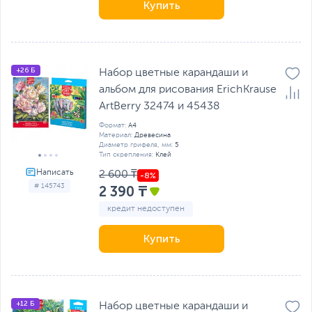
Купить
+26 Б
Набор цветные карандаши и
альбом для рисования ErichKrause
ArtBerry 32474 и 45438
Формат:
А4
Материал:
Древесина
Диаметр грифеля, мм:
5
Тип скрепления:
Клей
2 600 ₸
# 145743
2 390 ₸
кредит недоступен
Купить
+12 Б
Набор цветные карандаши и