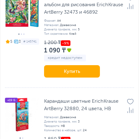
альбом для рисования ErichKrause
ArtBerry 32473 и 46892
Формат:
А4
Материал:
Древесина
Диаметр грифеля, мм:
5
Тип скрепления:
Клей
5
# 145741
1 200 ₸
1 090 ₸
кредит недоступен
Купить
+19 Б
Карандаши цветные ErichKrause
ArtBerry 32880, 24 цвета, HB
Материал:
Древесина
Диаметр грифеля, мм:
3
Твердость:
HB
Количество в наборе, шт:
24