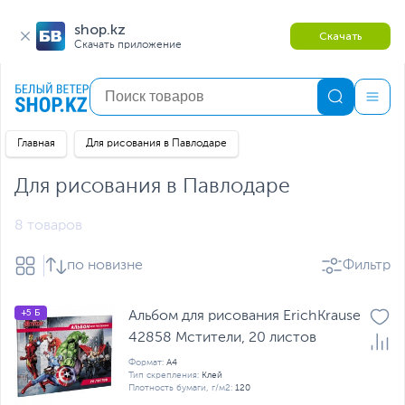
shop.kz
Скачать
Скачать приложение
Главная
Для рисования в Павлодаре
Для рисования в Павлодаре
8 товаров
по новизне
Фильтр
+5 Б
Альбом для рисования ErichKrause
42858 Мстители, 20 листов
Формат:
А4
Тип скрепления:
Клей
Плотность бумаги, г/м2:
120