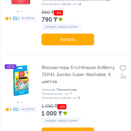
Максимальная длина непрерывной линии, м:
600
Количество в наборе, шт:
12
860 ₸
790 ₸
5
# 145745
кредит недоступен
Купить
+11 Б
Фломастеры ErichKrause ArtBerry
33041 Jumbo Super Washable, 6
цветов
Материал:
Полипропилен
Толщина линии, мм:
7
Количество в наборе, шт:
6
1 090 ₸
5
# 145744
1 000 ₸
кредит недоступен