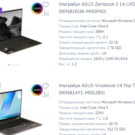
Ультрабук ASUS Zenbook S 14 UX
(90NB16Q6-M00PK0)
Операционная система:
Microsoft Windows 
Процессор:
Intel Core Ultra 9
Модель процессора:
386H
Частота процессора, ГГц:
2.1
Объем оперативной памяти:
32 ГБ
Твердотельный накопитель:
1 ТБ SSD
Диагональ экрана, дюйм:
14
Разрешение экрана:
1920 x 1200 WUXGA
Вес, кг:
1.2
Ультрабук ASUS Vivobook 14 Flip
(90NB14Y1-M00JB0)
Операционная система:
Microsoft Windows 
Процессор:
Intel Core Ultra 5
Модель процессора:
226V
Частота процессора, ГГц:
1.6
Объем оперативной памяти:
16 ГБ
Твердотельный накопитель:
512 ГБ SSD