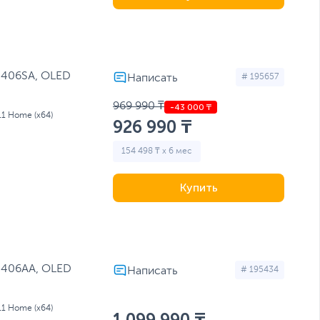
5406SA, OLED
# 195657
969 990 ₸
11 Home (x64)
926 990 ₸
154 498 ₸ x 6 мес
Купить
5406AA, OLED
# 195434
11 Home (x64)
1 099 990 ₸