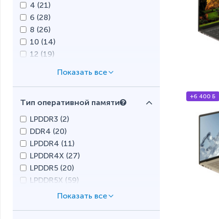
4 (
21
)
6 (
28
)
8 (
26
)
10 (
14
)
12 (
19
)
14 (
11
)
16 (
12
)
18 (
2
)
+6 400 Б
Тип оперативной памяти
LPDDR3 (
2
)
DDR4 (
20
)
LPDDR4 (
11
)
LPDDR4X (
27
)
LPDDR5 (
20
)
LPDDR5X (
59
)