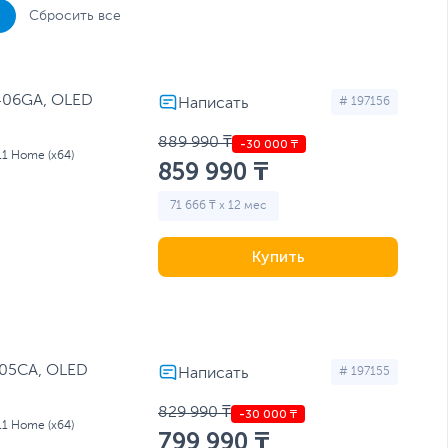
Сбросить все
406GA, OLED
# 197156
889 990 ₸
11 Home (x64)
859 990 ₸
71 666 ₸ x 12 мес
Купить
405CA, OLED
# 197155
829 990 ₸
11 Home (x64)
799 990 ₸