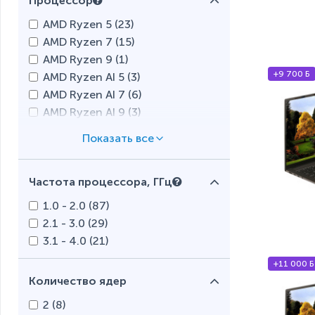
Процессор
Microsoft Windows 11 Pro
AMD Ryzen 5 (
23
)
(x64) (
1
)
AMD Ryzen 7 (
15
)
AMD Ryzen 9 (
1
)
+9 700 Б
AMD Ryzen AI 5 (
3
)
AMD Ryzen AI 7 (
6
)
AMD Ryzen AI 9 (
3
)
AMD Ryzen AI MAX+ (
1
)
Intel Celeron (
5
)
Intel Core i3 (
2
)
Частота процессора, ГГц
Intel Core i5 (
24
)
Intel Core i7 (
16
)
1.0 - 2.0 (
87
)
Intel Core Ultra 5 (
11
)
2.1 - 3.0 (
29
)
Intel Core Ultra 7 (
9
)
3.1 - 4.0 (
21
)
Intel Core Ultra 9 (
6
)
+11 000 Б
Intel Pentium (
10
)
Количество ядер
Qualcomm (
6
)
2 (
8
)