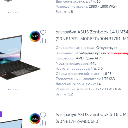
Диагональ экрана, дюйм:
16
Разрешение экрана:
2880 x 1800 WQ+
Вес, кг:
1.8
Ультрабук ASUS Zenbook 14 UM3
(90NB17R1-M006E0/90NB17R1-M
Операционная система:
Отсутствует
Не забудьте купить
операционн
Внимание:
Процессор:
AMD Ryzen AI 7
Модель процессора:
445
Частота процессора, ГГц:
2.0
Объем оперативной памяти:
16 ГБ
Твердотельный накопитель:
1 ТБ SSD
Диагональ экрана, дюйм:
14
Разрешение экрана:
1920 x 1200 WUXGA
Вес, кг:
1.2
Ультрабук ASUS Zenbook S 16 U
(90NB17H2-M006F0)