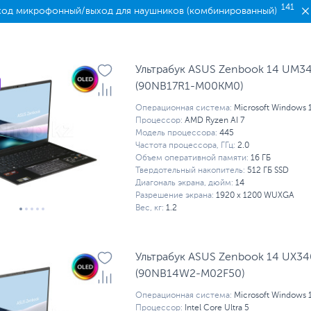
141
ход микрофонный/выход для наушников (комбинированный)
Ультрабук ASUS Zenbook 14 UM3
(90NB17R1-M00KM0)
Операционная система:
Microsoft Windows 
Процессор:
AMD Ryzen AI 7
Модель процессора:
445
Частота процессора, ГГц:
2.0
Объем оперативной памяти:
16 ГБ
Твердотельный накопитель:
512 ГБ SSD
Диагональ экрана, дюйм:
14
Разрешение экрана:
1920 x 1200 WUXGA
Вес, кг:
1.2
Ультрабук ASUS Zenbook 14 UX3
(90NB14W2-M02F50)
Операционная система:
Microsoft Windows 
Процессор:
Intel Core Ultra 5