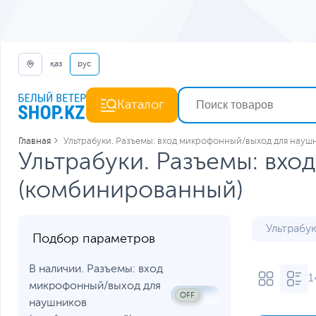
қаз
рус
Каталог
Главная
Ультрабуки. Разъемы: вход микрофонный/выход для нау
Ультрабуки. Разъемы: вх
(комбинированный)
Ультрабу
Подбор параметров
В наличии. Разъемы: вход
1
микрофонный/выход для
наушников