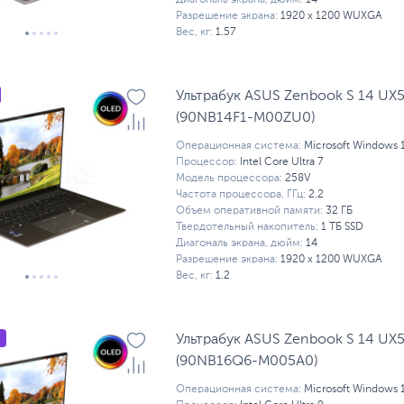
Диагональ экрана, дюйм:
14
Разрешение экрана:
1920 x 1200 WUXGA
Вес, кг:
1.57
Ультрабук ASUS Zenbook S 14 UX
(90NB14F1-M00ZU0)
Операционная система:
Microsoft Windows 
Процессор:
Intel Core Ultra 7
Модель процессора:
258V
Частота процессора, ГГц:
2.2
Объем оперативной памяти:
32 ГБ
Твердотельный накопитель:
1 ТБ SSD
Диагональ экрана, дюйм:
14
Разрешение экрана:
1920 x 1200 WUXGA
Вес, кг:
1.2
Ультрабук ASUS Zenbook S 14 UX
(90NB16Q6-M005A0)
Операционная система:
Microsoft Windows 