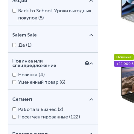
Акции
Back to School. Уроки выгодных
покупок (
5
)
Salem Sale
Да (
1
)
Новинка
Новинка или
+22 000 Б
спецпредложение
Новинка (
4
)
Уцененный товар (
6
)
Сегмент
Работа & Бизнес (
2
)
Несегментированные (
122
)
Производитель