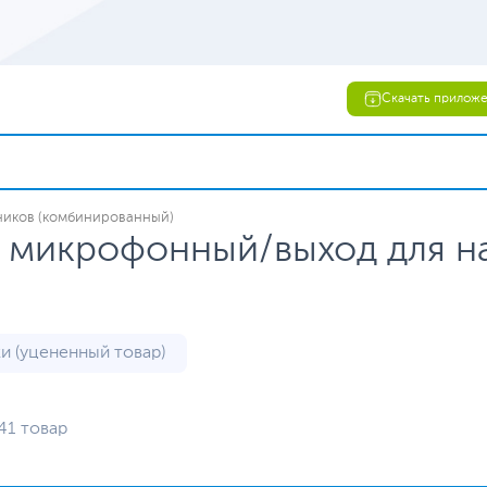
Скачать прилож
шников (комбинированный)
од микрофонный/выход для 
ки (уцененный товар)
41 товар