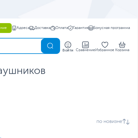
ение
Адреса
Доставка
Оплата
Гарантия
Бонусная программа
0
Войти
Сравнение
Избранное
Корзина
наушников
по новизне