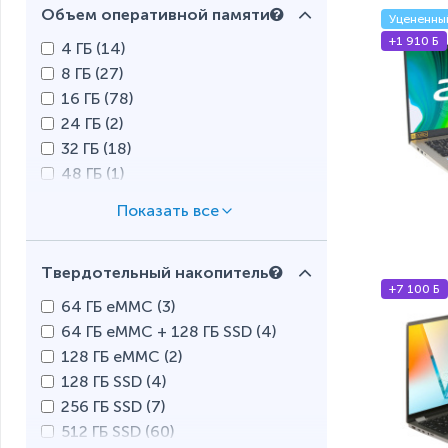
Объем оперативной памяти
Уцененны
+1 910 Б
4 ГБ (
14
)
8 ГБ (
27
)
16 ГБ (
78
)
24 ГБ (
2
)
32 ГБ (
18
)
48 ГБ (
1
)
128 ГБ (
1
)
Твердотельный накопитель
+7 100 Б
64 ГБ eMMC (
3
)
64 ГБ eMMC + 128 ГБ SSD (
4
)
128 ГБ eMMC (
2
)
128 ГБ SSD (
4
)
256 ГБ SSD (
7
)
512 ГБ SSD (
60
)