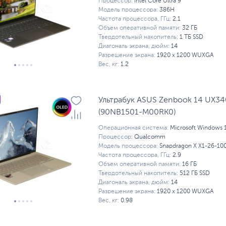
Процессор:
Intel Core Ultra 9
Модель процессора:
386H
Частота процессора, ГГц:
2.1
Объем оперативной памяти:
32 ГБ
Твердотельный накопитель:
1 ТБ SSD
Диагональ экрана, дюйм:
14
Разрешение экрана:
1920 x 1200 WUXGA
Вес, кг:
1.2
Ультрабук ASUS Zenbook 14 UX3
(90NB1501-M00RK0)
Операционная система:
Microsoft Windows 
Процессор:
Qualcomm
Модель процессора:
Snapdragon X X1-26-10
Частота процессора, ГГц:
2.9
Объем оперативной памяти:
16 ГБ
Твердотельный накопитель:
512 ГБ SSD
Диагональ экрана, дюйм:
14
Разрешение экрана:
1920 x 1200 WUXGA
Вес, кг:
0.98