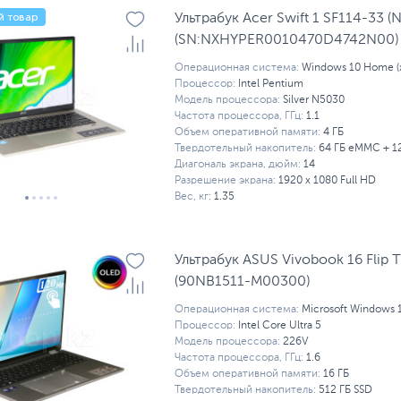
й товар
Ультрабук Acer Swift 1 SF114-33 
(SN:NXHYPER0010470D4742N00)
Операционная система:
Windows 10 Home (x
Процессор:
Intel Pentium
Модель процессора:
Silver N5030
Частота процессора, ГГц:
1.1
Объем оперативной памяти:
4 ГБ
Твердотельный накопитель:
64 ГБ eMMC + 1
Диагональ экрана, дюйм:
14
Разрешение экрана:
1920 x 1080 Full HD
Вес, кг:
1.35
Ультрабук ASUS Vivobook 16 Flip
(90NB1511-M00300)
Операционная система:
Microsoft Windows 
Процессор:
Intel Core Ultra 5
Модель процессора:
226V
Частота процессора, ГГц:
1.6
Объем оперативной памяти:
16 ГБ
Твердотельный накопитель:
512 ГБ SSD