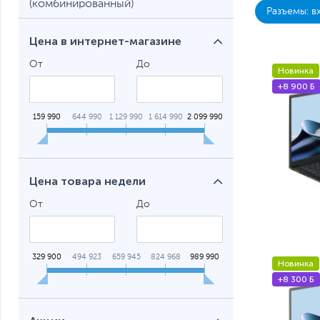
(комбинированный)
Разъемы: в
Цена в интернет-магазине
От
До
Новинка
+8 900 Б
159 990
644 990
1 129 990
1 614 990
2 099 990
Цена товара недели
От
До
329 900
494 923
659 945
824 968
989 990
Новинка
+8 300 Б