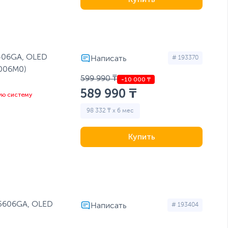
406GA, OLED
# 193370
006M0)
599 990 ₸
589 990 ₸
ую систему
98 332 ₸ x 6 мес
Купить
M5606GA, OLED
# 193404