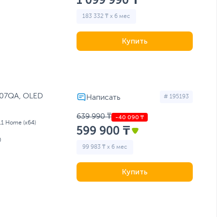
183 332 ₸ x 6 мес
Купить
407QA, OLED
# 195193
639 990 ₸
11 Home (x64)
599 900 ₸
0
99 983 ₸ x 6 мес
Купить