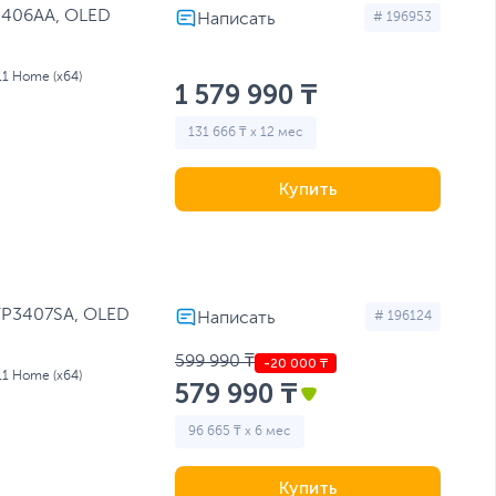
5406AA, OLED
# 196953
11 Home (x64)
1 579 990 ₸
131 666 ₸ x 12 мес
Купить
 TP3407SA, OLED
# 196124
599 990 ₸
11 Home (x64)
579 990 ₸
96 665 ₸ x 6 мес
Купить