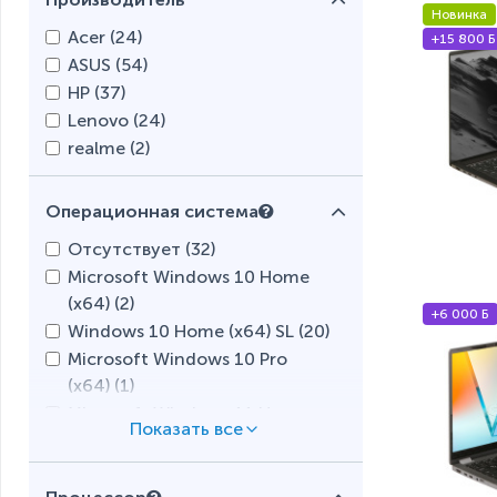
Новинка
Acer (
24
)
+15 800 Б
ASUS (
54
)
HP (
37
)
Lenovo (
24
)
realme (
2
)
Операционная система
Отсутствует (
32
)
Microsoft Windows 10 Home
(x64) (
2
)
+6 000 Б
Windows 10 Home (x64) SL (
20
)
Microsoft Windows 10 Pro
(x64) (
1
)
Microsoft Windows 11 Home
(x64) (
58
)
Microsoft Windows 11 Home
(x64) SL (
27
)