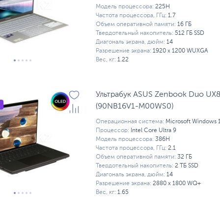
Модель процессора:
225H
Частота процессора, ГГц:
1.7
Объем оперативной памяти:
16 ГБ
Твердотельный накопитель:
512 ГБ SSD
Диагональ экрана, дюйм:
14
Разрешение экрана:
1920 x 1200 WUXGA
Вес, кг:
1.22
Ультрабук ASUS Zenbook Duo UX
(90NB16V1-M00WS0)
Операционная система:
Microsoft Windows 
Процессор:
Intel Core Ultra 9
Модель процессора:
386H
Частота процессора, ГГц:
2.1
Объем оперативной памяти:
32 ГБ
Твердотельный накопитель:
2 ТБ SSD
Диагональ экрана, дюйм:
14
Разрешение экрана:
2880 x 1800 WQ+
Вес, кг:
1.65