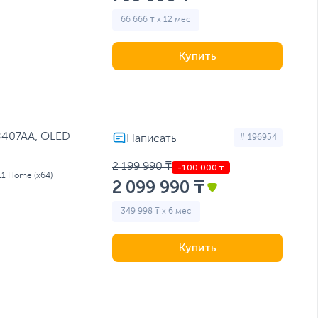
66 666 ₸ x 12 мес
Купить
8407AA, OLED
# 196954
2 199 990 ₸
11 Home (x64)
2 099 990 ₸
349 998 ₸ x 6 мес
Купить