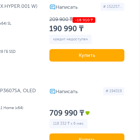
(NX.HYPER.001 W)
# 152257...
209 900 ₸
64) SL
190 990 ₸
кредит недоступен
28 ГБ SSD
Купить
 TP3607SA, OLED
# 194319
11 Home (x64)
709 990 ₸
118 332 ₸ x 6 мес
Купить