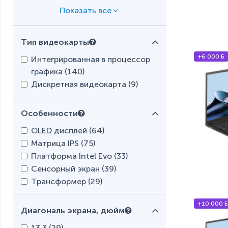
1 ТБ SSD (
54
)
2 ТБ SSD (
7
)
Тип видеокарты
+6 000 Б
Интегрированная в процессор
графика (
140
)
Дискретная видеокарта (
9
)
Особенности
OLED дисплей (
64
)
Матрица IPS (
75
)
Платформа Intel Evo (
33
)
Сенсорный экран (
39
)
Трансформер (
29
)
+10 000 Б
Диагональ экрана, дюйм
13.3 (
29
)