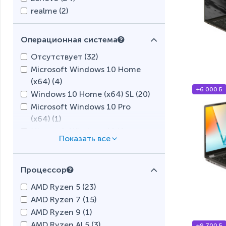
realme (
2
)
Операционная система
Отсутствует (
32
)
Microsoft Windows 10 Home
(x64) (
4
)
+6 000 Б
Windows 10 Home (x64) SL (
20
)
Microsoft Windows 10 Pro
(x64) (
1
)
Microsoft Windows 11 Home
(x64) (
60
)
Microsoft Windows 11 Home
(x64) SL (
27
)
Процессор
Microsoft Windows 11 Pro
AMD Ryzen 5 (
23
)
(x64) (
1
)
AMD Ryzen 7 (
15
)
AMD Ryzen 9 (
1
)
AMD Ryzen AI 5 (
3
)
+9 700 Б