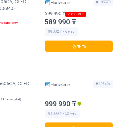
406GA, OLED
# 193370
006M0)
599 990 ₸
589 990 ₸
ую систему
98 332 ₸ x 6 мес
Купить
M5606GA, OLED
# 193404
11 Home (x64)
999 990 ₸
83 333 ₸ x 12 мес