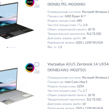
(90NB17R1-M00KM0)
Операционная система:
Microsoft Windows 
Процессор:
AMD Ryzen AI 7
Модель процессора:
445
Частота процессора, ГГц:
2.0
Объем оперативной памяти:
16 ГБ
Твердотельный накопитель:
512 ГБ SSD
Диагональ экрана, дюйм:
14
Разрешение экрана:
1920 x 1200 WUXGA
Вес, кг:
1.2
Ультрабук ASUS Zenbook 14 UX3
(90NB14W2-M02F50)
Операционная система:
Microsoft Windows 
Процессор:
Intel Core Ultra 5
Модель процессора:
225H
Частота процессора, ГГц:
1.7
Объем оперативной памяти:
16 ГБ
Твердотельный накопитель:
512 ГБ SSD
Диагональ экрана, дюйм:
14
Разрешение экрана:
1920 x 1200 WUXGA