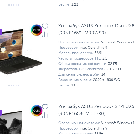
Вес, кг:
1.22
Ультрабук ASUS Zenbook Duo UX
(90NB16V1-M00WS0)
Операционная система:
Microsoft Windows 
Процессор:
Intel Core Ultra 9
Модель процессора:
386H
Частота процессора, ГГц:
2.1
Объем оперативной памяти:
32 ГБ
Твердотельный накопитель:
2 ТБ SSD
Диагональ экрана, дюйм:
14
Разрешение экрана:
2880 x 1800 WQ+
Вес, кг:
1.65
Ультрабук ASUS Zenbook S 14 UX
(90NB16Q6-M00PK0)
Операционная система:
Microsoft Windows 
Процессор:
Intel Core Ultra 9