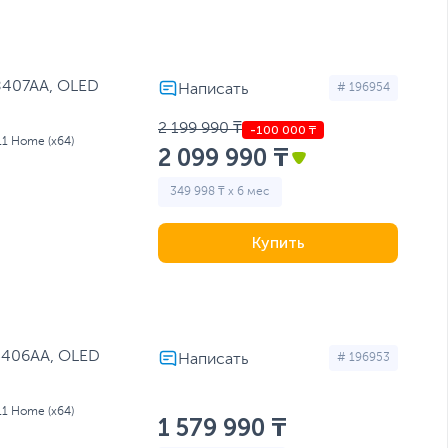
8407AA, OLED
# 196954
2 199 990 ₸
11 Home (x64)
2 099 990 ₸
349 998 ₸ x 6 мес
Купить
5406AA, OLED
# 196953
11 Home (x64)
1 579 990 ₸