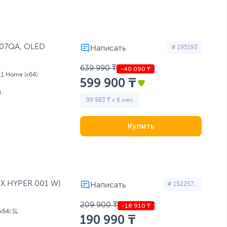
407QA, OLED
# 195193
639 990 ₸
11 Home (x64)
599 900 ₸
0
99 983 ₸ x 6 мес
Купить
(NX.HYPER.001 W)
# 152257...
209 900 ₸
64) SL
190 990 ₸