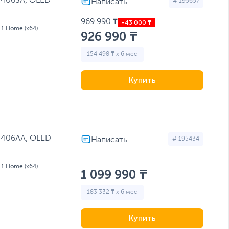
5406SA, OLED
# 195657
969 990 ₸
11 Home (x64)
926 990 ₸
154 498 ₸ x 6 мес
Купить
5406AA, OLED
# 195434
11 Home (x64)
1 099 990 ₸
183 332 ₸ x 6 мес
Купить