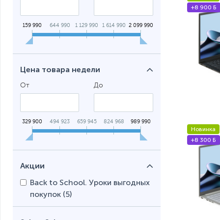
+8 900 Б
159 990
644 990
1 129 990
1 614 990
2 099 990
Цена товара недели
От
До
329 900
494 923
659 945
824 968
989 990
Новинка
+8 300 Б
Акции
Back to School. Уроки выгодных
покупок (
5
)