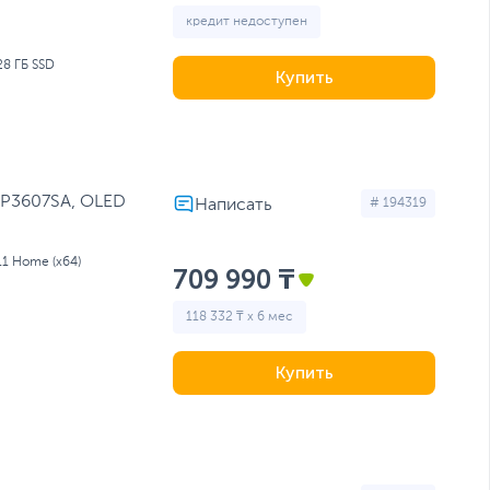
кредит недоступен
28 ГБ SSD
Купить
 TP3607SA, OLED
# 194319
11 Home (x64)
709 990 ₸
118 332 ₸ x 6 мес
Купить