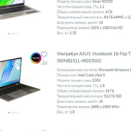
Модель процессора:
Silver N5030
Частота процессора, ГГц:
1.1
Объем оперативной памяти:
4 ГБ
Твердотельный накопитель:
64 ГБ eMMC + 1
Диагональ экрана, дюйм:
14
Разрешение экрана:
1920 x 1080 Full HD
Вес, кг:
1.35
Ультрабук ASUS Vivobook 16 Flip
(90NB1511-M00300)
Операционная система:
Microsoft Windows 
Процессор:
Intel Core Ultra 5
Модель процессора:
226V
Частота процессора, ГГц:
1.6
Объем оперативной памяти:
16 ГБ
Твердотельный накопитель:
512 ГБ SSD
Диагональ экрана, дюйм:
16
Разрешение экрана:
2880 x 1800 WQ+
Вес, кг:
1.8