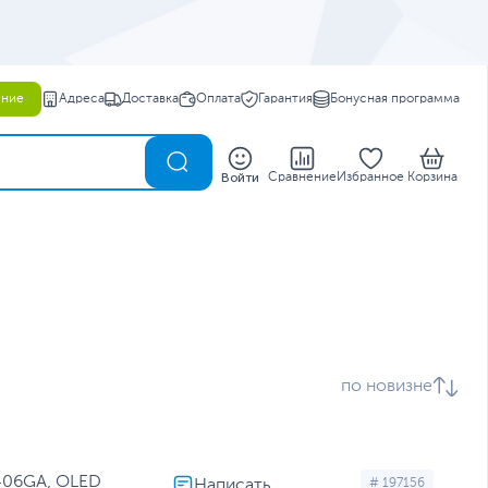
ение
Адреса
Доставка
Оплата
Гарантия
Бонусная программа
0
Войти
Сравнение
Избранное
Корзина
по новизне
406GA, OLED
# 197156