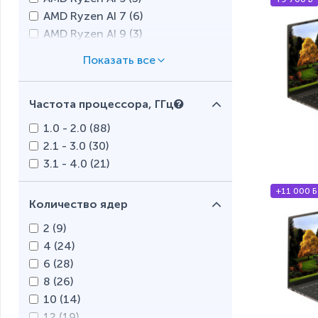
AMD Ryzen AI 7 (
6
)
AMD Ryzen AI 9 (
3
)
AMD Ryzen AI MAX+ (
1
)
Intel Celeron (
5
)
Intel Core i3 (
3
)
Частота процессора, ГГц
Intel Core i5 (
27
)
Intel Core i7 (
16
)
1.0 - 2.0 (
88
)
Intel Core Ultra 5 (
11
)
2.1 - 3.0 (
30
)
Intel Core Ultra 7 (
9
)
3.1 - 4.0 (
21
)
Intel Core Ultra 9 (
6
)
+11 000 Б
Intel Pentium (
10
)
Количество ядер
Qualcomm (
6
)
2 (
9
)
4 (
24
)
6 (
28
)
8 (
26
)
10 (
14
)
12 (
19
)