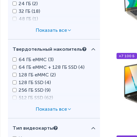
24 ГБ (
2
)
32 ГБ (
18
)
48 ГБ (
1
)
128 ГБ (
1
)
Твердотельный накопитель
+7 100 Б
64 ГБ eMMC (
3
)
64 ГБ eMMC + 128 ГБ SSD (
4
)
128 ГБ eMMC (
2
)
128 ГБ SSD (
4
)
256 ГБ SSD (
9
)
512 ГБ SSD (
62
)
1 ТБ SSD (
54
)
2 ТБ SSD (
7
)
Тип видеокарты