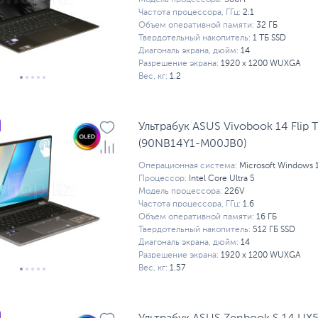
Модель процессора:
386H
Частота процессора, ГГц:
2.1
Объем оперативной памяти:
32 ГБ
Твердотельный накопитель:
1 ТБ SSD
Диагональ экрана, дюйм:
14
Разрешение экрана:
1920 x 1200 WUXGA
Вес, кг:
1.2
Ультрабук ASUS Vivobook 14 Flip
(90NB14Y1-M00JB0)
Операционная система:
Microsoft Windows 
Процессор:
Intel Core Ultra 5
Модель процессора:
226V
Частота процессора, ГГц:
1.6
Объем оперативной памяти:
16 ГБ
Твердотельный накопитель:
512 ГБ SSD
Диагональ экрана, дюйм:
14
Разрешение экрана:
1920 x 1200 WUXGA
Вес, кг:
1.57