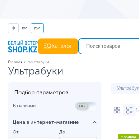
қаз
рус
Каталог
Главная
Ультрабуки
Ультрабуки
Ультрабу
Подбор параметров
В наличии
1
Цена в интернет-магазине
От
До
Новинка