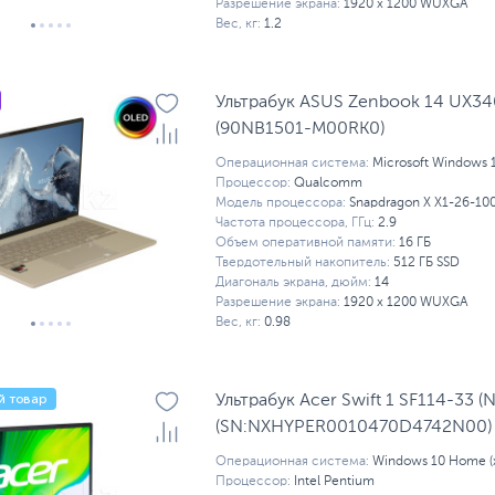
Разрешение экрана:
1920 x 1200 WUXGA
Вес, кг:
1.2
Ультрабук ASUS Zenbook 14 UX3
(90NB1501-M00RK0)
Операционная система:
Microsoft Windows 
Процессор:
Qualcomm
Модель процессора:
Snapdragon X X1-26-10
Частота процессора, ГГц:
2.9
Объем оперативной памяти:
16 ГБ
Твердотельный накопитель:
512 ГБ SSD
Диагональ экрана, дюйм:
14
Разрешение экрана:
1920 x 1200 WUXGA
Вес, кг:
0.98
й товар
Ультрабук Acer Swift 1 SF114-33 
(SN:NXHYPER0010470D4742N00)
Операционная система:
Windows 10 Home (x
Процессор:
Intel Pentium