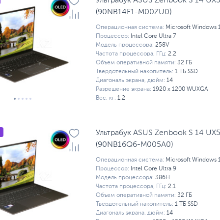
Ультрабук ASUS Zenbook S 14 UX
(90NB14F1-M00ZU0)
Операционная система:
Microsoft Windows 
Процессор:
Intel Core Ultra 7
Модель процессора:
258V
Частота процессора, ГГц:
2.2
Объем оперативной памяти:
32 ГБ
Твердотельный накопитель:
1 ТБ SSD
Диагональ экрана, дюйм:
14
Разрешение экрана:
1920 x 1200 WUXGA
Вес, кг:
1.2
Ультрабук ASUS Zenbook S 14 UX
(90NB16Q6-M005A0)
Операционная система:
Microsoft Windows 
Процессор:
Intel Core Ultra 9
Модель процессора:
386H
Частота процессора, ГГц:
2.1
Объем оперативной памяти:
32 ГБ
Твердотельный накопитель:
1 ТБ SSD
Диагональ экрана, дюйм:
14