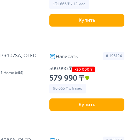
131 666 ₸ x 12 мес
Купить
 TP3407SA, OLED
# 196124
599 990 ₸
11 Home (x64)
579 990 ₸
96 665 ₸ x 6 мес
Купить