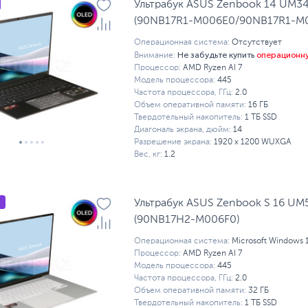
Ультрабук ASUS Zenbook 14 UM3
(90NB17R1-M006E0/90NB17R1-M
Операционная система:
Отсутствует
Не забудьте купить
операционн
Внимание:
Процессор:
AMD Ryzen AI 7
Модель процессора:
445
Частота процессора, ГГц:
2.0
Объем оперативной памяти:
16 ГБ
Твердотельный накопитель:
1 ТБ SSD
Диагональ экрана, дюйм:
14
Разрешение экрана:
1920 x 1200 WUXGA
Вес, кг:
1.2
Ультрабук ASUS Zenbook S 16 U
(90NB17H2-M006F0)
Операционная система:
Microsoft Windows 
Процессор:
AMD Ryzen AI 7
Модель процессора:
445
Частота процессора, ГГц:
2.0
Объем оперативной памяти:
32 ГБ
Твердотельный накопитель:
1 ТБ SSD