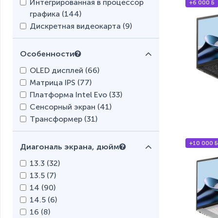
Интегрированная в процессор
+6 000 Б
графика (
144
)
Дискретная видеокарта (
9
)
Особенности
OLED дисплей (
66
)
Матрица IPS (
77
)
Платформа Intel Evo (
33
)
Сенсорный экран (
41
)
Трансформер (
31
)
+10 000 Б
Диагональ экрана, дюйм
13.3 (
32
)
13.5 (
7
)
14 (
90
)
14.5 (
6
)
16 (
8
)