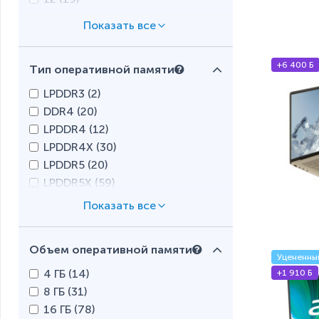
14 (
11
)
16 (
12
)
18 (
2
)
+6 400 Б
Тип оперативной памяти
LPDDR3 (
2
)
DDR4 (
20
)
LPDDR4 (
12
)
LPDDR4X (
30
)
LPDDR5 (
20
)
LPDDR5X (
59
)
Объем оперативной памяти
Уцененны
4 ГБ (
14
)
+1 910 Б
8 ГБ (
31
)
16 ГБ (
78
)