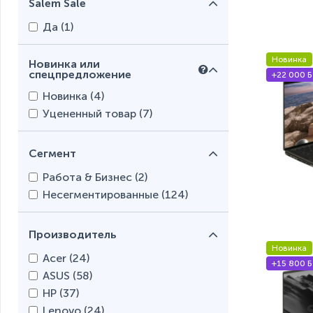
Salem Sale
Да (
1
)
Новинка
Новинка или
спецпредложение
+22 000 Б
Новинка (
4
)
Уцененный товар (
7
)
Сегмент
Работа & Бизнес (
2
)
Несегментированные (
124
)
Производитель
Новинка
Acer (
24
)
+15 800 Б
ASUS (
58
)
HP (
37
)
Lenovo (
24
)