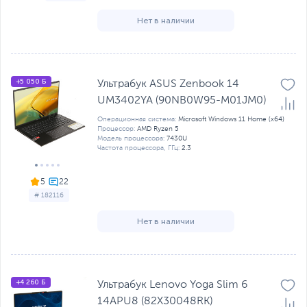
Нет в наличии
+5 050 Б
Ультрабук ASUS Zenbook 14
UM3402YA (90NB0W95-M01JM0)
Операционная система:
Microsoft Windows 11 Home (x64)
Процессор:
AMD Ryzen 5
Модель процессора:
7430U
Частота процессора, ГГц:
2.3
5
# 182116
Нет в наличии
+4 260 Б
Ультрабук Lenovo Yoga Slim 6
14APU8 (82X30048RK)