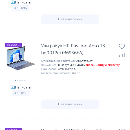
# 184215
Нет в наличии
+5 200 Б
Ультрабук HP Pavilion Aero 13-
bg0012ci (B6SS6EA)
Операционная система:
Отсутствует
Не забудьте купить
операционную систему
Внимание:
Процессор:
AMD Ryzen 5
Модель процессора:
8640U
# 184200
Нет в наличии