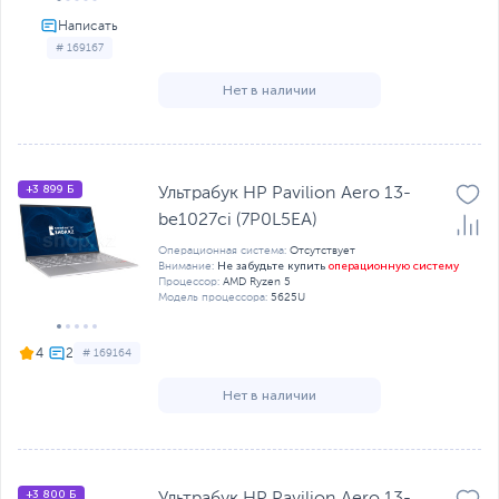
# 169167
Нет в наличии
+3 899 Б
Ультрабук HP Pavilion Aero 13-
be1027ci (7P0L5EA)
Операционная система:
Отсутствует
Не забудьте купить
операционную систему
Внимание:
Процессор:
AMD Ryzen 5
Модель процессора:
5625U
4
# 169164
Нет в наличии
+3 800 Б
Ультрабук HP Pavilion Aero 13-