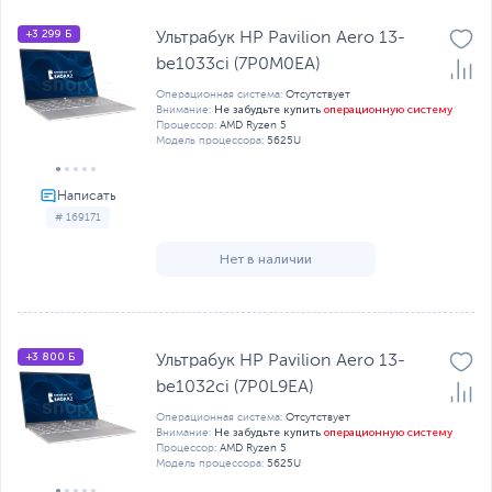
+3 299 Б
Ультрабук HP Pavilion Aero 13-
be1033ci (7P0M0EA)
Операционная система:
Отсутствует
Не забудьте купить
операционную систему
Внимание:
Процессор:
AMD Ryzen 5
Модель процессора:
5625U
# 169171
Нет в наличии
+3 800 Б
Ультрабук HP Pavilion Aero 13-
be1032ci (7P0L9EA)
Операционная система:
Отсутствует
Не забудьте купить
операционную систему
Внимание:
Процессор:
AMD Ryzen 5
Модель процессора:
5625U