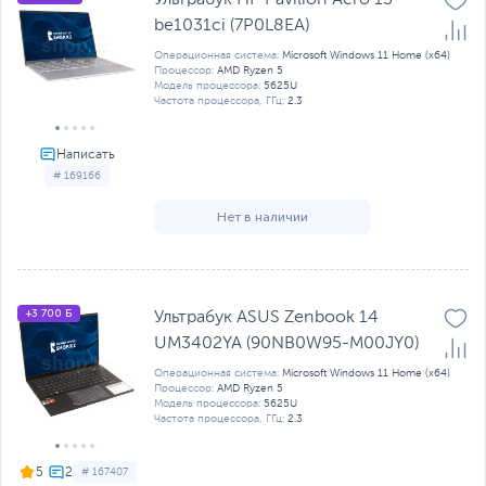
be1031ci (7P0L8EA)
Операционная система:
Microsoft Windows 11 Home (x64)
Процессор:
AMD Ryzen 5
Модель процессора:
5625U
Частота процессора, ГГц:
2.3
# 169166
Нет в наличии
+3 700 Б
Ультрабук ASUS Zenbook 14
UM3402YA (90NB0W95-M00JY0)
Операционная система:
Microsoft Windows 11 Home (x64)
Процессор:
AMD Ryzen 5
Модель процессора:
5625U
Частота процессора, ГГц:
2.3
5
# 167407