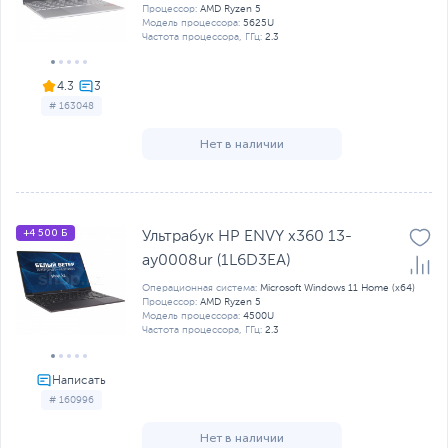
Процессор:
AMD Ryzen 5
Модель процессора:
5625U
Частота процессора, ГГц:
2.3
4.3
# 163048
Нет в наличии
+4 500 Б
Ультрабук HP ENVY x360 13-
ay0008ur (1L6D3EA)
Операционная система:
Microsoft Windows 11 Home (x64)
Процессор:
AMD Ryzen 5
Модель процессора:
4500U
Частота процессора, ГГц:
2.3
# 160996
Нет в наличии