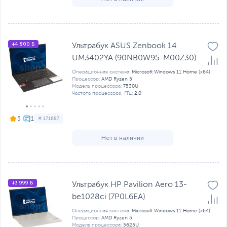
+4 800 Б
Ультрабук ASUS Zenbook 14
UM3402YA (90NB0W95-M00Z30)
Операционная система:
Microsoft Windows 11 Home (x64)
Процессор:
AMD Ryzen 5
Модель процессора:
7530U
Частота процессора, ГГц:
2.0
5
# 171687
Нет в наличии
+3 999 Б
Ультрабук HP Pavilion Aero 13-
be1028ci (7P0L6EA)
Операционная система:
Microsoft Windows 11 Home (x64)
Процессор:
AMD Ryzen 5
Модель процессора:
5625U