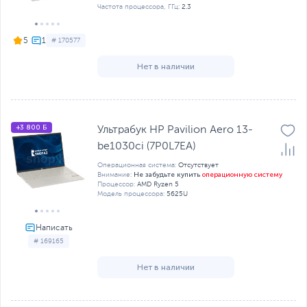
Частота процессора, ГГц:
2.3
5
# 170577
Нет в наличии
+3 800 Б
Ультрабук HP Pavilion Aero 13-
be1030ci (7P0L7EA)
Операционная система:
Отсутствует
Не забудьте купить
операционную систему
Внимание:
Процессор:
AMD Ryzen 5
Модель процессора:
5625U
# 169165
Нет в наличии