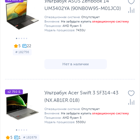
+4 600 Б
Ультрабук ASUS Zenbook 14
UM3402YA (90NB0W95-M01JC0)
Операционная система:
Отсутствует
Не забудьте купить
операционную систему
Внимание:
Процессор:
AMD Ryzen 5
Модель процессора:
7430U
5
# 182756
Нет в наличии
+2 750 Б
Ультрабук Acer Swift 3 SF314-43
(NX.AB1ER.018)
Операционная система:
Отсутствует
Не забудьте купить
операционную систему
Внимание:
Процессор:
AMD Ryzen 5
Модель процессора:
5500U
5
# 182679