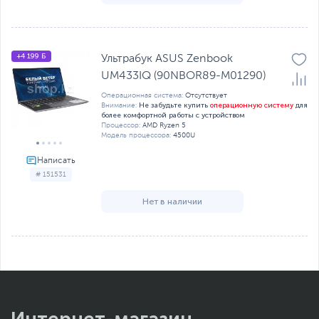
+4 199 Б
Ультрабук ASUS Zenbook
UM433IQ (90NBOR89-M01290)
Операционная система:
Отсутствует
Не забудьте купить
операционную систему
для
Внимание:
более комфортной работы с устройством
Процессор:
AMD Ryzen 5
Модель процессора:
4500U
# 151531
Нет в наличии