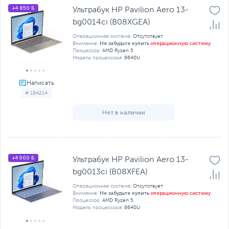
+4 850 Б
Ультрабук HP Pavilion Aero 13-
bg0014ci (B08XGEA)
Операционная система:
Отсутствует
Не забудьте купить
операционную систему
Внимание:
Процессор:
AMD Ryzen 5
Модель процессора:
8640U
# 184214
Нет в наличии
+4 900 Б
Ультрабук HP Pavilion Aero 13-
bg0013ci (B08XFEA)
Операционная система:
Отсутствует
Не забудьте купить
операционную систему
Внимание:
Процессор:
AMD Ryzen 5
Модель процессора:
8640U