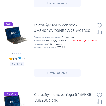
Нет в наличии
20%
Ультрабук ASUS Zenbook
UM3402YA (90NB0W95-M01BX0)
Операционная система:
Отсутствует
Не забудьте купить
операционную систему
Внимание:
Процессор:
AMD Ryzen 5
Модель процессора:
7530U
4.9
# 176743
Нет в наличии
+4 900 Б
Ультрабук Lenovo Yoga 6 13ABR8
(83B2003RRK)