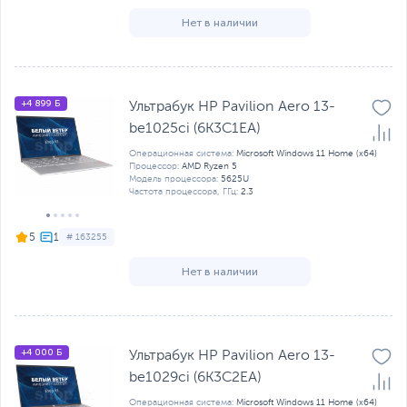
Нет в наличии
+4 899 Б
Ультрабук HP Pavilion Aero 13-
be1025ci (6K3C1EA)
Операционная система:
Microsoft Windows 11 Home (x64)
Процессор:
AMD Ryzen 5
Модель процессора:
5625U
Частота процессора, ГГц:
2.3
5
# 163255
Нет в наличии
+4 000 Б
Ультрабук HP Pavilion Aero 13-
be1029ci (6K3C2EA)
Операционная система:
Microsoft Windows 11 Home (x64)