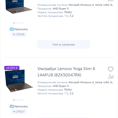
Операционная система:
Microsoft Windows 11 Home (x64) SL
Процессор:
AMD Ryzen 5
Модель процессора:
7540U
Частота процессора, ГГц:
3.2
# 178596
Нет в наличии
+4 250 Б
Ультрабук Lenovo Yoga Slim 6
14APU8 (82X30047RK)
Операционная система:
Microsoft Windows 11 Home (x64) SL
Процессор:
AMD Ryzen 5
Модель процессора:
7540U
Частота процессора, ГГц:
3.2
# 178027