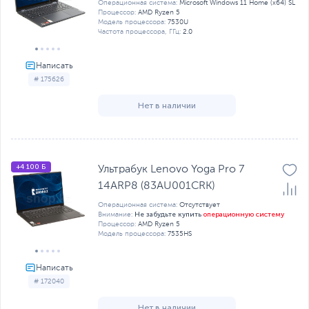
Операционная система:
Microsoft Windows 11 Home (x64) SL
Процессор:
AMD Ryzen 5
Модель процессора:
7530U
Частота процессора, ГГц:
2.0
# 175626
Нет в наличии
+4 100 Б
Ультрабук Lenovo Yoga Pro 7
14ARP8 (83AU001CRK)
Операционная система:
Отсутствует
Не забудьте купить
операционную систему
Внимание:
Процессор:
AMD Ryzen 5
Модель процессора:
7535HS
# 172040
Нет в наличии