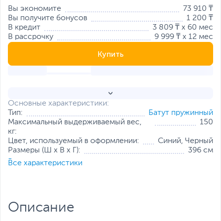
Вы экономите
73 910 ₸
Вы получите бонусов
1 200 ₸
В кредит
3 809 ₸ x 60 мес
В рассрочку
9 999 ₸ x 12 мес
Купить
Основные характеристики:
Тип:
Батут пружинный
Максимальный выдерживаемый вес,
150
кг:
Цвет, используемый в оформлении:
Синий, Черный
Размеры (Ш х В х Г):
396 см
Все характеристики
Все характеристики
Описание