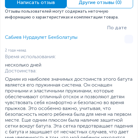
Размеры и вес
Написать отзыв
Другие отзывы (0)
Отзывы пользователей могут содержать неточную
Размеры (Ш х В х Г)
396 см
информацию о характеристиках и комплектации товара.
Размеры упаковки (Ш х В
180 х 25.5 х 55 см
По дате
х Г)
Заводские данные
Сабиев Нурдаулет Бекболатулы
Срок гарантии (мес.)
1
2 года назад
Если вы заметили ошибку или неточность в описании товара,
Время использования:
пожалуйста, выделите текст с ошибкой и нажмите Ctrl+Enter.
Xарактеристики, комплект поставки и внешний вид данного товара
несколько дней
могут отличаться от указанных или могут быть изменены
Достоинства:
производителем без отражения в каталоге интернет-магазина.
Одним из наиболее значимых достоинств этого батута
является его пружинная система. Он оснащен
прочными и эластичными пружинами, которые
обеспечивают отличный отскок и позволяют детям
чувствовать себя комфортно и безопасно во время
прыжков. Это особенно важно, учитывая, что
безопасность моего ребенка была для меня на первом
месте. Еще одним плюсом была наличие защитной
сетки вокруг батута. Эта сетка предотвращает падения
с батута и защищает от несчастных случаев, что дает