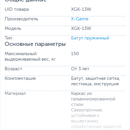
UID товара
XGK-13W
Производитель
X-Game
Модель
XGK-13W
Тип
Батут пружинный
Основные параметры
Максимальный
150
выдерживаемый вес, кг
Возраст
От 3 лет
Комплектация
Батут, защитная сетка,
лестница, инструкция
Материал
Каркас из
гальвинизированной
стали
Сверхпрочная,
устойчивая к
выцветанию,
обработанная защитой