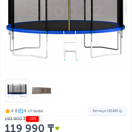
4.8
Артикул
161461
193 900 ₸
-38%
119 990 ₸