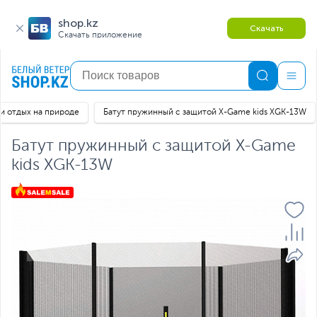
shop.kz
Скачать
Скачать приложение
 и отдых на природе
Батут пружинный с защитой X-Game kids XGK-13W
Батут пружинный с защитой X-Game
kids XGK-13W