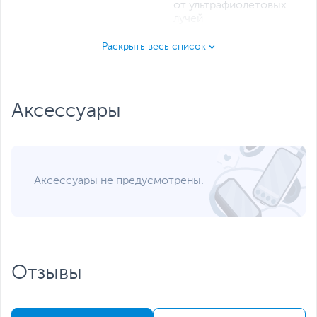
от ультрафиолетовых
лучей
полипропиленовая ткань
Цвет, используемый в
Синий, Черный
оформлении
Дополнительно
Общая высота 263 см
Высота защитной сетки
Аксессуары
183 см
Высота батута над
землёй 80 см
Область применения -
на открытом воздухе
Аксессуары не предусмотрены.
Батут устанавливается
на ровном сухом газоне
U-образные опоры дают
хорошую устойчивость
во время активной
эксплуатации
Защитная сетка
Отзывы
закрывается на молнию,
предотвращая падения
во время прыжков