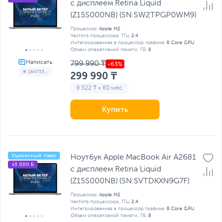
с дисплеем Retina Liquid
(Z15S000NB) (SN:SW2TPGP0WM9)
Процессор:
Apple M2
Частота процессора, ГГц:
2.4
Интегрированная в процессор графика:
8 Core GPU
Объем оперативной памяти, ГБ:
8
799 990 ₸
# 164735...
299 990 ₸
9 522 ₸ x 60 мес
Купить
Уцененный товар
Ноутбук Apple MacBook Air A2681
+3 000 Б
с дисплеем Retina Liquid
(Z15S000NB) (SN:SVTDKXN9G7F)
Процессор:
Apple M2
Частота процессора, ГГц:
2.4
Интегрированная в процессор графика:
8 Core GPU
Объем оперативной памяти, ГБ:
8