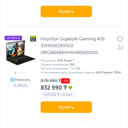
Купить
+8 800 Б
Ноутбук Gigabyte Gaming A16
3VHK3KZ893SD
(9RGA6AB6VHKHIK0KZ000)
Процессор:
AMD Ryzen 7
Модель процессора:
260
Частота процессора, ГГц:
3.8
Интегрированная в процессор графика:
AMD Radeon 780M
879 990 ₸
# 196129
832 990 ₸
138 832 ₸ x 6 мес
Купить