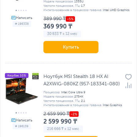
Модель процессора:
1355U
Частота процессора, ГГц:
1.7
Интегрированная в процессор графика:
Intel UHD Graphics
389 990 ₸
# 196338
369 990 ₸
30 833 ₸ x 12 мес
Купить
Кешбэк 10%
Ноутбук MSI Stealth 18 HX AI
A2XWIG-080KZ (9S7-183341-080)
Процессор:
Intel Core Ultra 9
Модель процессора:
275HX
Частота процессора, ГГц:
2.1
Интегрированная в процессор графика:
Intel Graphics
2 659 990 ₸
2 599 990 ₸
# 196139
216 666 ₸ x 12 мес