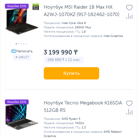
Кешбэк 10%
Ноутбук MSI Raider 18 Max HX
A2WJ-1070KZ (9S7-182462-1070)
Процессор:
Intel Core Ultra 9
Модель процессора:
290HX Plus
Частота процессора, ГГц:
1.8
Интегрированная в процессор графика:
Intel Graphics
3 199 990 ₸
# 196137
266 666 ₸ x 12 мес
Купить
Кешбэк 10%
Ноутбук Tecno Megabook K16SDA
512GB R5
Процессор:
AMD Ryzen 5
Модель процессора:
7430U
Частота процессора, ГГц:
2.3
Интегрированная в процессор графика:
AMD Radeon
Graphics