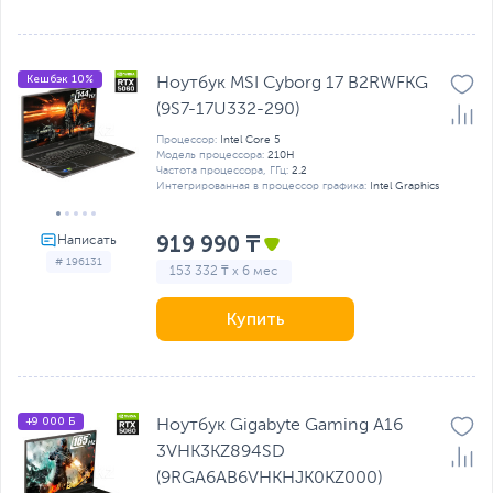
Кешбэк 10%
Ноутбук MSI Cyborg 17 B2RWFKG
(9S7-17U332-290)
Процессор:
Intel Core 5
Модель процессора:
210H
Частота процессора, ГГц:
2.2
Интегрированная в процессор графика:
Intel Graphics
919 990 ₸
# 196131
153 332 ₸ x 6 мес
Купить
+9 000 Б
Ноутбук Gigabyte Gaming A16
3VHK3KZ894SD
(9RGA6AB6VHKHJK0KZ000)