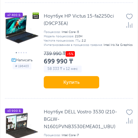
+7 400 Б
Ноутбук HP Victus 15-fa2250ci
(D9CP3EA)
Процессор:
Intel Core i5
Модель процессора:
210H
Частота процессора, ГГц:
2.2
Интегрированная в процессор графика:
Intel Iris Xe Graphics
739 990 ₸
699 990 ₸
# 196403
58 333 ₸ x 12 мес
Купить
+3 900 Б
Ноутбук DELL Vostro 3530 (210-
BGLW-
N1601PVNB3530EMEA01_UBU)
Процессор:
Intel Core i7