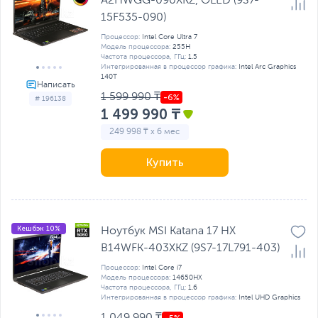
A2HWGG-090XKZ, OLED (9S7-
15F535-090)
Процессор:
Intel Core Ultra 7
Модель процессора:
255H
Частота процессора, ГГц:
1.5
Интегрированная в процессор графика:
Intel Arc Graphics
140T
1 599 990 ₸
# 196138
1 499 990 ₸
249 998 ₸ x 6 мес
Купить
Кешбэк 10%
Ноутбук MSI Katana 17 HX
B14WFK-403XKZ (9S7-17L791-403)
Процессор:
Intel Core i7
Модель процессора:
14650HX
Частота процессора, ГГц:
1.6
Интегрированная в процессор графика:
Intel UHD Graphics
1 049 990 ₸