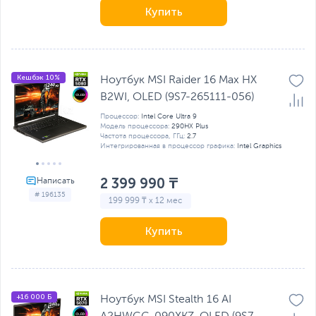
Купить
Кешбэк 10%
Ноутбук MSI Raider 16 Max HX
B2WI, OLED (9S7-265111-056)
Процессор:
Intel Core Ultra 9
Модель процессора:
290HX Plus
Частота процессора, ГГц:
2.7
Интегрированная в процессор графика:
Intel Graphics
2 399 990 ₸
# 196135
199 999 ₸ x 12 мес
Купить
+16 000 Б
Ноутбук MSI Stealth 16 AI