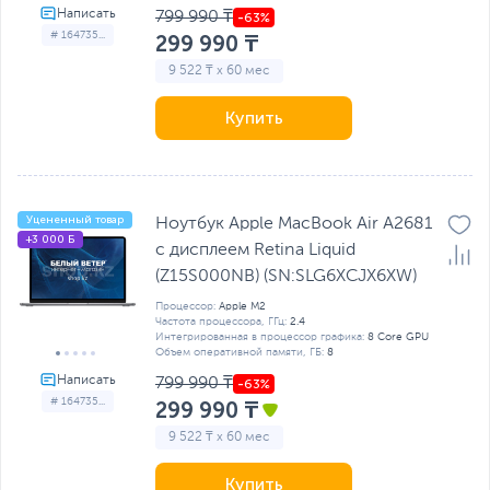
799 990 ₸
# 164735...
299 990 ₸
9 522 ₸ x 60 мес
Купить
Уцененный товар
Ноутбук Apple MacBook Air A2681
+3 000 Б
с дисплеем Retina Liquid
(Z15S000NB) (SN:SLG6XCJX6XW)
Процессор:
Apple M2
Частота процессора, ГГц:
2.4
Интегрированная в процессор графика:
8 Core GPU
Объем оперативной памяти, ГБ:
8
799 990 ₸
# 164735...
299 990 ₸
9 522 ₸ x 60 мес
Купить