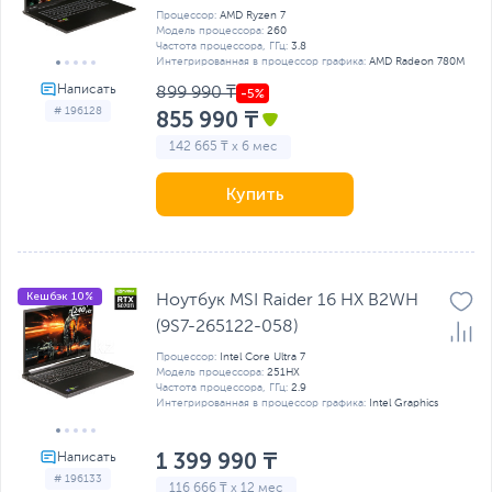
Процессор:
AMD Ryzen 7
Модель процессора:
260
Частота процессора, ГГц:
3.8
Интегрированная в процессор графика:
AMD Radeon 780M
899 990 ₸
# 196128
855 990 ₸
142 665 ₸ x 6 мес
Купить
Кешбэк 10%
Ноутбук MSI Raider 16 HX B2WH
(9S7-265122-058)
Процессор:
Intel Core Ultra 7
Модель процессора:
251HX
Частота процессора, ГГц:
2.9
Интегрированная в процессор графика:
Intel Graphics
1 399 990 ₸
# 196133
116 666 ₸ x 12 мес