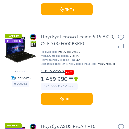
Купить
Новинка
Ноутбук Lenovo Legion 5 15IAX10,
+15 200 Б
OLED (83F000BKRK)
Процессор:
Intel Core Ultra 9
Модель процессора:
275HX
Частота процессора, ГГц:
2.7
Интегрированная в процессор графика:
Intel Graphics
1 519 990 ₸
1 459 990 ₸
# 196952
121 666 ₸ x 12 мес
Купить
Новинка
Ноутбук ASUS ProArt P16