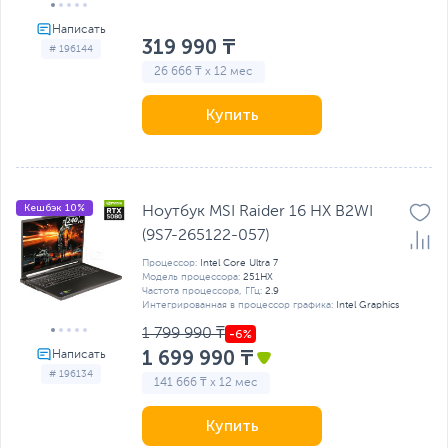
319 990 ₸
# 196144
26 666 ₸ x 12 мес
Купить
Кешбэк 10%
Ноутбук MSI Raider 16 HX B2WI
(9S7-265122-057)
Процессор:
Intel Core Ultra 7
Модель процессора:
251HX
Частота процессора, ГГц:
2.9
Интегрированная в процессор графика:
Intel Graphics
1 799 990 ₸
1 699 990 ₸
# 196134
141 666 ₸ x 12 мес
Купить