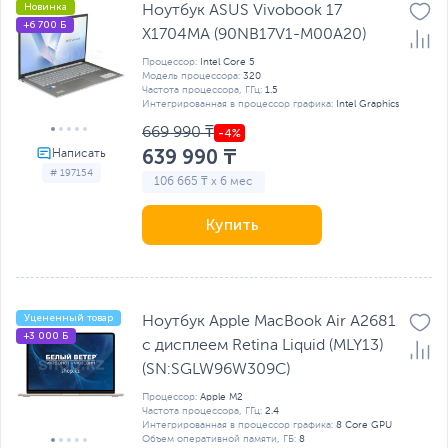
Новинка
Ноутбук ASUS Vivobook 17
+6 700 Б
X1704MA (90NB17V1-M00A20)
Процессор:
Intel Core 5
Модель процессора:
320
Частота процессора, ГГц:
1.5
Интегрированная в процессор графика:
Intel Graphics
669 990 ₸
639 990 ₸
# 197154
106 665 ₸ x 6 мес
Купить
Уцененный товар
Ноутбук Apple MacBook Air A2681
+3 000 Б
с дисплеем Retina Liquid (MLY13)
(SN:SGLW96W309C)
Процессор:
Apple M2
Частота процессора, ГГц:
2.4
Интегрированная в процессор графика:
8 Core GPU
Объем оперативной памяти, ГБ:
8