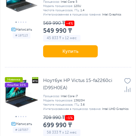
Процессор:
Intel Core 5
Модель процессора:
120U
Частота процессора, ГГц:
1.4
Интегрированная в процессор графика:
Intel Graphics
569 990 ₸
549 990 ₸
# 197113
45 833 ₸ x 12 мес
Купить
Новинка
Ноутбук HP Victus 15-fa2260ci
Кешбэк 10%
(D9SH0EA)
Процессор:
Intel Core i7
Модель процессора:
13620H
Частота процессора, ГГц:
3.6
Интегрированная в процессор графика:
Intel UHD Graphics
709 990 ₸
699 990 ₸
# 197057
58 333 ₸ x 12 мес