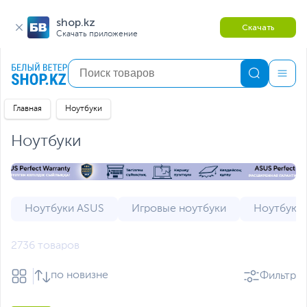
shop.kz
Скачать
Скачать приложение
Главная
Ноутбуки
Ноутбуки
Ноутбуки ASUS
Игровые ноутбуки
Ноутбуки 
2736 товаров
по новизне
Фильтр