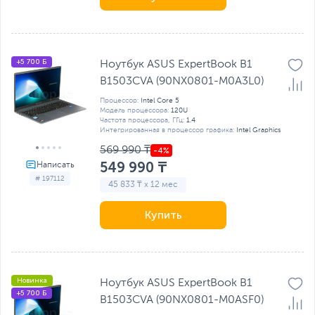
+5 700 Б
Ноутбук ASUS ExpertBook B1
B1503CVA (90NX0801-M0A3L0)
Процессор:
Intel Core 5
Модель процессора:
120U
Частота процессора, ГГц:
1.4
Интегрированная в процессор графика:
Intel Graphics
569 990 ₸
549 990 ₸
# 197112
45 833 ₸ x 12 мес
Купить
Новинка
Ноутбук ASUS ExpertBook B1
+5 700 Б
B1503CVA (90NX0801-M0ASF0)