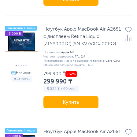
Уцененный товар
Ноутбук Apple MacBook Air A2681
+3 000 Б
с дисплеем Retina Liquid
(Z15Y000LC) (SN:SV7VXGJ00PQ)
Процессор:
Apple M2
Частота процессора, ГГц:
2.4
Интегрированная в процессор графика:
8 Core GPU
Объем оперативной памяти, ГБ:
8
799 900 ₸
# 164994...
299 990 ₸
9 522 ₸ x 60 мес
Купить
Уцененный товар
Ноутбук Apple MacBook Air A2681
+3 000 Б