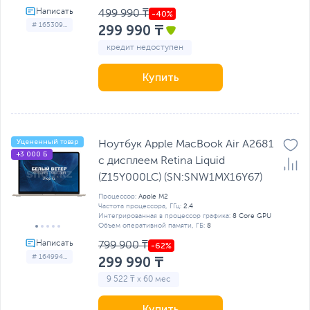
499 990 ₸
# 165309...
299 990 ₸
кредит недоступен
Купить
Уцененный товар
Ноутбук Apple MacBook Air A2681
+3 000 Б
с дисплеем Retina Liquid
(Z15Y000LC) (SN:SNW1MX16Y67)
Процессор:
Apple M2
Частота процессора, ГГц:
2.4
Интегрированная в процессор графика:
8 Core GPU
Объем оперативной памяти, ГБ:
8
799 900 ₸
# 164994...
299 990 ₸
9 522 ₸ x 60 мес
Купить