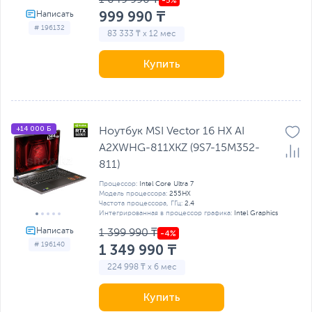
999 990 ₸
# 196132
83 333 ₸ x 12 мес
Купить
+14 000 Б
Ноутбук MSI Vector 16 HX AI
A2XWHG-811XKZ (9S7-15M352-
811)
Процессор:
Intel Core Ultra 7
Модель процессора:
255HX
Частота процессора, ГГц:
2.4
Интегрированная в процессор графика:
Intel Graphics
1 399 990 ₸
# 196140
1 349 990 ₸
224 998 ₸ x 6 мес
Купить