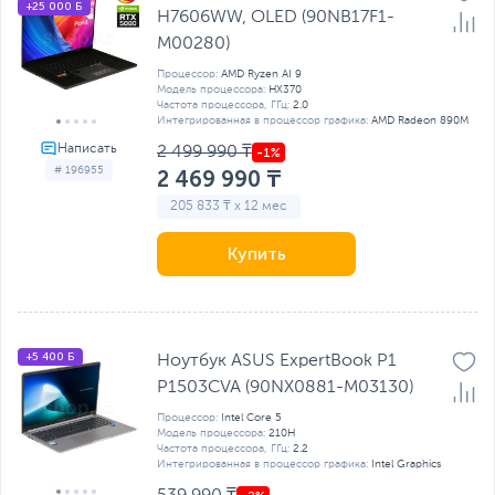
+25 000 Б
H7606WW, OLED (90NB17F1-
M00280)
Процессор:
AMD Ryzen AI 9
Модель процессора:
HX370
Частота процессора, ГГц:
2.0
Интегрированная в процессор графика:
AMD Radeon 890M
2 499 990 ₸
# 196955
2 469 990 ₸
205 833 ₸ x 12 мес
Купить
+5 400 Б
Ноутбук ASUS ExpertBook P1
P1503CVA (90NX0881-M03130)
Процессор:
Intel Core 5
Модель процессора:
210H
Частота процессора, ГГц:
2.2
Интегрированная в процессор графика:
Intel Graphics