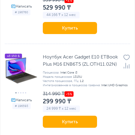
539 990 ₸
529 990 ₸
# 196760
44 166 ₸ x 12 мес
Купить
+3 150 Б
Ноутбук Acer Gadget E10 ETBook
Plus M16 ENB6T5 (ZL.OTH11.02N)
Процессор:
Intel Core i3
Модель процессора:
1315U
Частота процессора, ГГц:
1.2
Интегрированная в процессор графика:
Intel UHD Graphics
314 990 ₸
299 990 ₸
# 196593
24 999 ₸ x 12 мес
Купить