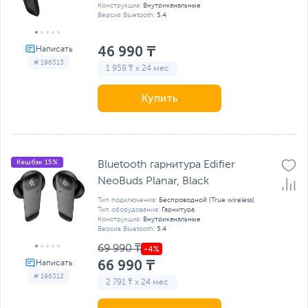
Конструкция:
Внутриканальные
Версия Bluetooth:
5.4
46 990 ₸
# 196313
1 958 ₸ x 24 мес
Купить
Кешбэк 15%
Bluetooth гарнитура Edifier
NeoBuds Planar, Black
Тип подключения:
Беспроводной (True wireless)
Тип оборудования:
Гарнитура
Конструкция:
Внутриканальные
Версия Bluetooth:
5.4
69 990 ₸
66 990 ₸
# 196312
2 791 ₸ x 24 мес