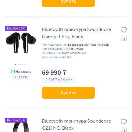
Купить
Кешбэк 15%
Bluetooth гарнитура Soundcore
Liberty 4 Pro, Black
Тип подключения:
Беспроводной (True wireless)
Тип оборудования:
Гарнитура
Конструкция:
Внутриканальные
Версия Bluetooth:
5.3
69 990 ₸
# 193852
2 916 ₸ x 24 мес
Купить
Кешбэк 15%
Bluetooth гарнитура Soundcore
Q21i NC, Black