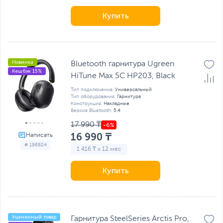
Купить
Новинка
Bluetooth гарнитура Ugreen
Кешбэк 15%
HiTune Max 5C HP203, Black
Тип подключения:
Универсальный
Тип оборудования:
Гарнитура
Конструкция:
Накладные
Версия Bluetooth:
5.4
17 990 ₸
16 990 ₸
# 196824
1 416 ₸ x 12 мес
Купить
Уцененный товар
Гарнитура SteelSeries Arctis Pro,