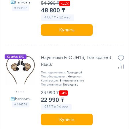
54 990 ₸
# 194487
48 800 ₸
4 067 ₸ x 12 мес
Купить
Кешбэк 15%
Наушники FiiO JH13, Transparent
Black
Тип подключения:
Проводной
Тип оборудования:
Наушники
Конструкция:
Внутриканальные
Тип динамиков:
Гибридные
23 990 ₸
22 990 ₸
# 194359
958 ₸ x 24 мес
Купить