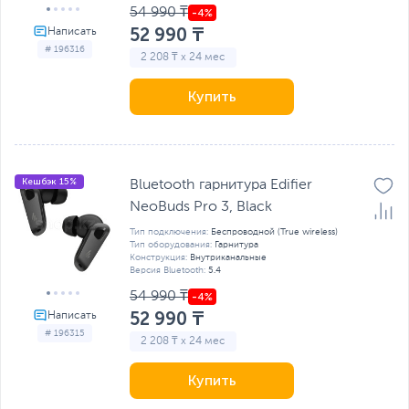
54 990 ₸
52 990 ₸
# 196316
2 208 ₸ x 24 мес
Купить
Кешбэк 15%
Bluetooth гарнитура Edifier
NeoBuds Pro 3, Black
Тип подключения:
Беспроводной (True wireless)
Тип оборудования:
Гарнитура
Конструкция:
Внутриканальные
Версия Bluetooth:
5.4
54 990 ₸
52 990 ₸
# 196315
2 208 ₸ x 24 мес
Купить