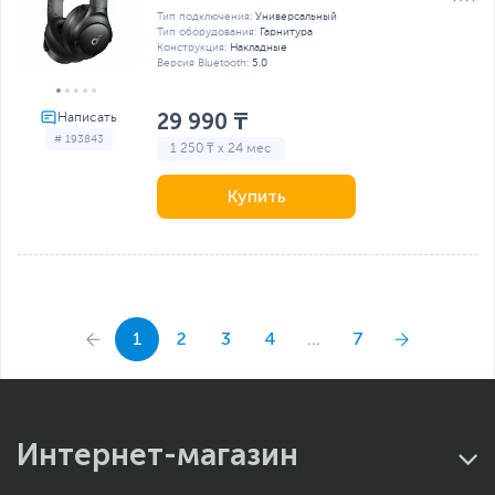
Тип подключения:
Универсальный
Тип оборудования:
Гарнитура
Конструкция:
Накладные
Версия Bluetooth:
5.0
29 990 ₸
# 193843
1 250 ₸ x 24 мес
Купить
1
2
3
4
...
7
Интернет-магазин