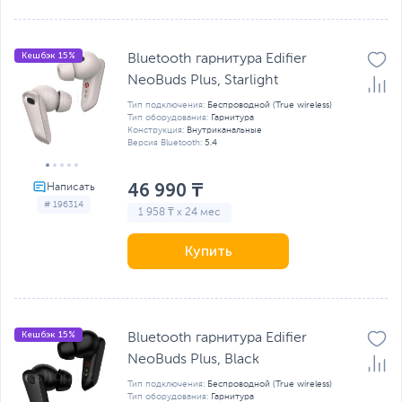
Кешбэк 15%
Bluetooth гарнитура Edifier
NeoBuds Plus, Starlight
Тип подключения:
Беспроводной (True wireless)
Тип оборудования:
Гарнитура
Конструкция:
Внутриканальные
Версия Bluetooth:
5.4
46 990 ₸
# 196314
1 958 ₸ x 24 мес
Купить
Кешбэк 15%
Bluetooth гарнитура Edifier
NeoBuds Plus, Black
Тип подключения:
Беспроводной (True wireless)
Тип оборудования:
Гарнитура