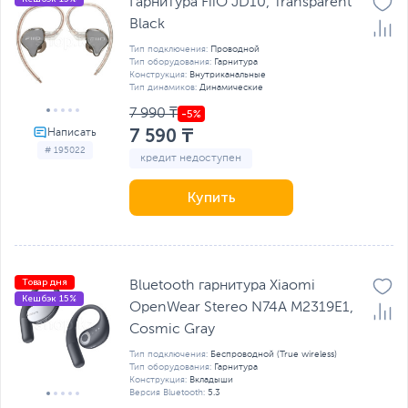
Гарнитура FiiO JD10, Transparent
Black
Тип подключения:
Проводной
Тип оборудования:
Гарнитура
Конструкция:
Внутриканальные
Тип динамиков:
Динамические
7 990 ₸
7 590 ₸
# 195022
кредит недоступен
Купить
Товар дня
Bluetooth гарнитура Xiaomi
Кешбэк 15%
OpenWear Stereo N74A M2319E1,
Cosmic Gray
Тип подключения:
Беспроводной (True wireless)
Тип оборудования:
Гарнитура
Конструкция:
Вкладыши
Версия Bluetooth:
5.3