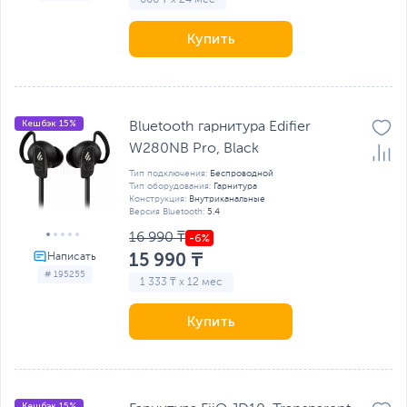
Купить
Кешбэк 15%
Bluetooth гарнитура Edifier
W280NB Pro, Black
Тип подключения:
Беспроводной
Тип оборудования:
Гарнитура
Конструкция:
Внутриканальные
Версия Bluetooth:
5.4
16 990 ₸
15 990 ₸
# 195255
1 333 ₸ x 12 мес
Купить
Кешбэк 15%