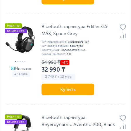
Новинка
Bluetooth гарнитура Edifier G5
Кешбэк 15%
MAX, Space Grey
Тип подключения:
Универсальный
Тип оборудования:
Гарнитура
Конструкция:
Полноразмерные
Версия Bluetooth:
6.0
34 990 ₸
32 990 ₸
# 196984
2 749 ₸ x 12 мес
Купить
Новинка
Bluetooth гарнитура
Кешбэк 15%
Beyerdynamic Aventho 200, Black