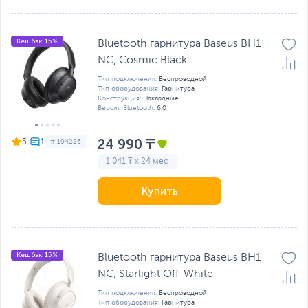
Кешбэк 15%
Bluetooth гарнитура Baseus BH1
NC, Cosmic Black
Тип подключения:
Беспроводной
Тип оборудования:
Гарнитура
Конструкция:
Накладные
Версия Bluetooth:
6.0
24 990 ₸
5
# 194226
1 041 ₸ x 24 мес
Купить
Кешбэк 15%
Bluetooth гарнитура Baseus BH1
NC, Starlight Off-White
Тип подключения:
Беспроводной
Тип оборудования:
Гарнитура