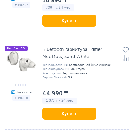
16 990 ₸
# 196407
708 ₸ x 24 мес
Купить
Кешбэк 15%
Bluetooth гарнитура Edifier
NeoDots, Sand White
Тип подключения:
Беспроводной (True wireless)
Тип оборудования:
Гарнитура
Конструкция:
Внутриканальные
Версия Bluetooth:
5.4
44 990 ₸
# 196318
1 875 ₸ x 24 мес
Купить