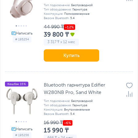
Тип подключения:
Беспроводной
Тип оборудования:
Гарнитура
Конструкция:
Полноразмерные
Версия Bluetooth:
5.4
44 990 ₸
39 800 ₸
# 195254
3 317 ₸ x 12 мес
Купить
Кешбэк 15%
Bluetooth гарнитура Edifier
W280NB Pro, Sand White
Тип подключения:
Беспроводной
Тип оборудования:
Гарнитура
Конструкция:
Внутриканальные
Версия Bluetooth:
5.4
16 990 ₸
15 990 ₸
# 195256
666 ₸ x 24 мес