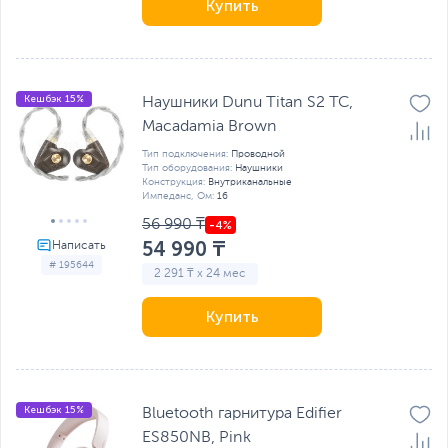
Купить
Кешбэк 15%
Наушники Dunu Titan S2 TC,
Macadamia Brown
Тип подключения:
Проводной
Тип оборудования:
Наушники
Конструкция:
Внутриканальные
Импеданс, Ом:
16
56 990 ₸
54 990 ₸
# 195644
2 291 ₸ x 24 мес
Купить
Кешбэк 15%
Bluetooth гарнитура Edifier
ES850NB, Pink