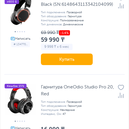
+600 Б
Black (SN:6148643113342104099)
Тип подключения:
Проводной
Тип оборудования:
Гарнитура
Конструкция:
Полноразмерные
Тип динамиков:
Динамические
69 990 ₸
59 990 ₸
# 134770...
9 998 ₸ x 6 мес
Купить
Кешбэк 15%
Гарнитура OneOdio Studio Pro 20,
Red
Тип подключения:
Проводной
Тип оборудования:
Гарнитура
Конструкция:
Накладные
Импеданс, Ом:
47