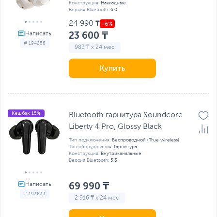
Конструкция:
Накладные
Версия Bluetooth:
6.0
24 990 ₸
23 600 ₸
# 194258
983 ₸ x 24 мес
Купить
Кешбэк 15%
Bluetooth гарнитура Soundcore
Liberty 4 Pro, Glossy Black
Тип подключения:
Беспроводной (True wireless)
Тип оборудования:
Гарнитура
Конструкция:
Внутриканальные
Версия Bluetooth:
5.3
69 990 ₸
# 193833
2 916 ₸ x 24 мес