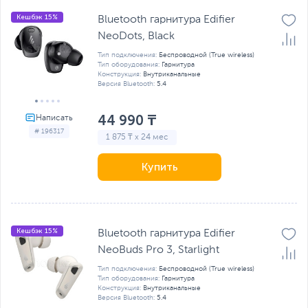
Кешбэк 15%
Bluetooth гарнитура Edifier
NeoDots, Black
Тип подключения:
Беспроводной (True wireless)
Тип оборудования:
Гарнитура
Конструкция:
Внутриканальные
Версия Bluetooth:
5.4
44 990 ₸
# 196317
1 875 ₸ x 24 мес
Купить
Кешбэк 15%
Bluetooth гарнитура Edifier
NeoBuds Pro 3, Starlight
Тип подключения:
Беспроводной (True wireless)
Тип оборудования:
Гарнитура
Конструкция:
Внутриканальные
Версия Bluetooth:
5.4