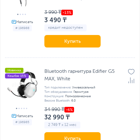
3 990 ₸
3 490 ₸
кредит недоступен
# 196988
Купить
Новинка
Bluetooth гарнитура Edifier G5
Кешбэк 15%
MAX, White
Тип подключения:
Универсальный
Тип оборудования:
Гарнитура
Конструкция:
Полноразмерные
Версия Bluetooth:
6.0
34 990 ₸
32 990 ₸
# 196985
2 749 ₸ x 12 мес
Купить