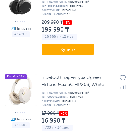
Тип подключения:
Универсальный
Тип оборудования:
Гарнитура
Конструкция:
Накладные
Версия Bluetooth:
5.4
209 990 ₸
199 990 ₸
# 196933
16 666 ₸ x 12 мес
Купить
Кешбэк 15%
Bluetooth гарнитура Ugreen
HiTune Max 5C HP203, White
Тип подключения:
Универсальный
Тип оборудования:
Гарнитура
Конструкция:
Накладные
Версия Bluetooth:
5.4
17 990 ₸
16 990 ₸
# 196825
708 ₸ x 24 мес