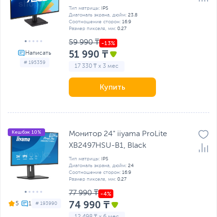
Тип матрицы:
IPS
Диагональ экрана, дюйм:
23.8
Соотношение сторон:
16:9
Размер пикселя, мм:
0.27
59 990 ₸
51 990 ₸
# 195359
17 330 ₸ x 3 мес
Купить
Кешбэк 10%
Монитор 24" iiyama ProLite
XB2497HSU-B1, Black
Тип матрицы:
IPS
Диагональ экрана, дюйм:
24
Соотношение сторон:
16:9
Размер пикселя, мм:
0.27
77 990 ₸
74 990 ₸
5
# 193990