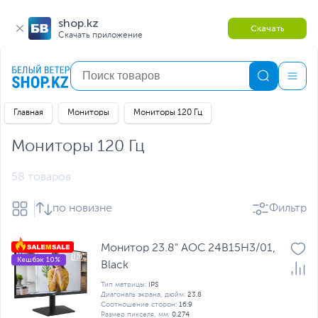
shop.kz
Скачать
Скачать приложение
Главная
Мониторы
Мониторы 120 Гц
Мониторы 120 Гц
58 товаров
по новизне
Фильтр
Монитор 23.8" AOC 24B15H3/01,
Кешбэк 10%
Black
Тип матрицы:
IPS
Диагональ экрана, дюйм:
23.8
Соотношение сторон:
16:9
Размер пикселя, мм:
0.274