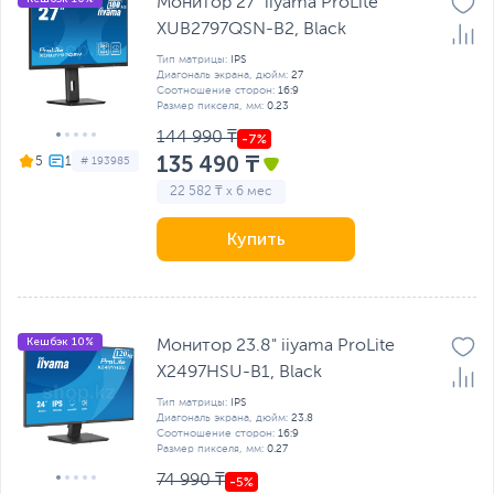
Монитор 27" iiyama ProLite
XUB2797QSN-B2, Black
Тип матрицы:
IPS
Диагональ экрана, дюйм:
27
Соотношение сторон:
16:9
Размер пикселя, мм:
0.23
144 990 ₸
135 490 ₸
5
# 193985
22 582 ₸ x 6 мес
Купить
Кешбэк 10%
Монитор 23.8" iiyama ProLite
X2497HSU-B1, Black
Тип матрицы:
IPS
Диагональ экрана, дюйм:
23.8
Соотношение сторон:
16:9
Размер пикселя, мм:
0.27
74 990 ₸