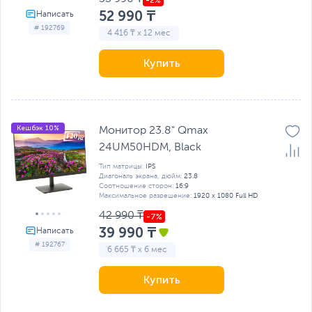
52 990 ₸
# 192769
4 416 ₸ x 12 мес
Купить
Кешбэк 10%
Монитор 23.8" Qmax
24UM50HDM, Black
Тип матрицы:
IPS
Диагональ экрана, дюйм:
23.8
Соотношение сторон:
16:9
Максимальное разрешение:
1920 x 1080 Full HD
42 990 ₸
39 990 ₸
# 192767
6 665 ₸ x 6 мес
Купить