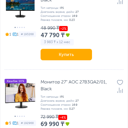
Black
Тип матрицы:
IPS
Диагональ экрана, дюйм:
27
Соотношение сторон:
16:9
Размер пикселя, мм:
0.23
48 990 ₸
47 790 ₸
1
# 193268
3 983 ₸ x 12 мес
Купить
Кешбэк 10%
Монитор 27" AOC 27B3QA2/01,
Black
Тип матрицы:
IPS
Диагональ экрана, дюйм:
27
Соотношение сторон:
16:9
Размер пикселя, мм:
0.27
72 990 ₸
69 990 ₸
5
# 192968