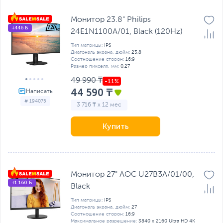
Монитор 23.8" Philips
+446 Б
24E1N1100A/01, Black (120Hz)
Тип матрицы:
IPS
Диагональ экрана, дюйм:
23.8
Соотношение сторон:
16:9
Размер пикселя, мм:
0.27
49 990 ₸
44 590 ₸
# 194075
3 716 ₸ x 12 мес
Купить
Монитор 27" AOC U27B3A/01/00,
+1 160 Б
Black
Тип матрицы:
IPS
Диагональ экрана, дюйм:
27
Соотношение сторон:
16:9
Максимальное разрешение:
3840 x 2160 Ultra HD 4K