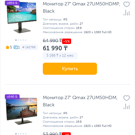
+650 Б
Монитор 27" Qmax 27UM50HDMP,
Black
Тип матрицы:
IPS
Диагональ экрана, дюйм:
27
Соотношение сторон:
16:9
Максимальное разрешение:
1920 x 1080 Full HD
64 990 ₸
61 990 ₸
5
# 192768
5 166 ₸ x 12 мес
Купить
+540 Б
Монитор 27" Qmax 27UM50HDM,
Black
Тип матрицы:
IPS
Диагональ экрана, дюйм:
27
Соотношение сторон:
16:9
Максимальное разрешение:
1920 x 1080 Full HD
53 990 ₸