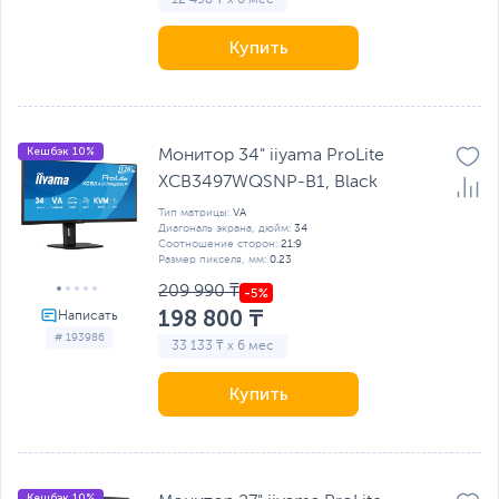
12 498 ₸ x 6 мес
Купить
Кешбэк 10%
Монитор 34" iiyama ProLite
XCB3497WQSNP-B1, Black
Тип матрицы:
VA
Диагональ экрана, дюйм:
34
Соотношение сторон:
21:9
Размер пикселя, мм:
0.23
209 990 ₸
198 800 ₸
# 193986
33 133 ₸ x 6 мес
Купить
Кешбэк 10%