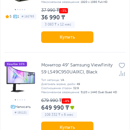
Максимальное разрешение:
1920 x 1080 Full HD
37 990 ₸
36 990 ₸
5
# 192765
3 083 ₸ x 12 мес
Купить
Кешбэк 10%
Монитор 49" Samsung ViewFinity
S9 LS49C950UAIXCI, Black
Тип матрицы:
VA
Диагональ экрана, дюйм:
49
Соотношение сторон:
32:9
Максимальное разрешение:
5120 x 1440 Dual Quad HD
679 990 ₸
649 990 ₸
# 191121
108 332 ₸ x 6 мес
Купить