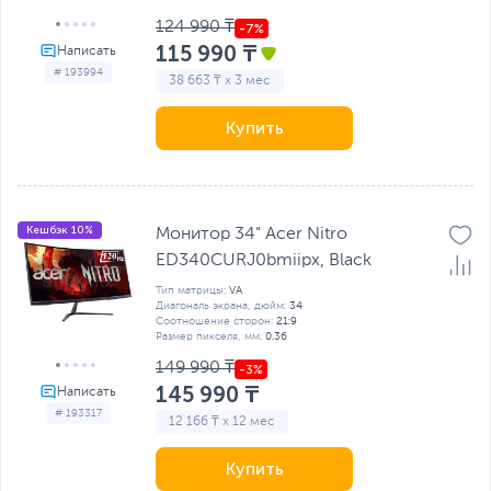
124 990 ₸
115 990 ₸
# 193994
38 663 ₸ x 3 мес
Купить
Кешбэк 10%
Монитор 34" Acer Nitro
ED340CURJ0bmiipx, Black
Тип матрицы:
VA
Диагональ экрана, дюйм:
34
Соотношение сторон:
21:9
Размер пикселя, мм:
0.36
149 990 ₸
145 990 ₸
# 193317
12 166 ₸ x 12 мес
Купить