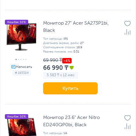
Кешбэк 10%
Монитор 27" Acer SA273P1bi,
Black
Тип матрицы:
IPS
Диагональ экрана, дюйм:
27
Соотношение сторон:
16:9
Размер пикселя, мм:
0.31
69 990 ₸
66 990 ₸
# 193324
5 583 ₸ x 12 мес
Купить
Кешбэк 10%
Монитор 23.6" Acer Nitro
ED240QP0bi, Black
Тип матрицы:
VA