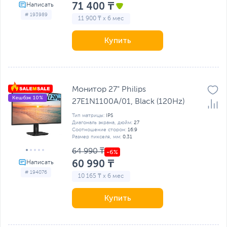
71 400 ₸
# 193989
11 900 ₸ x 6 мес
Купить
Монитор 27" Philips
Кешбэк 10%
27E1N1100A/01, Black (120Hz)
Тип матрицы:
IPS
Диагональ экрана, дюйм:
27
Соотношение сторон:
16:9
Размер пикселя, мм:
0.31
64 990 ₸
60 990 ₸
# 194076
10 165 ₸ x 6 мес
Купить