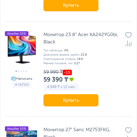
Купить
Кешбэк 10%
Монитор 23.8" Acer KA242YG0bi,
Black
Тип матрицы:
IPS
Диагональ экрана, дюйм:
23.8
Соотношение сторон:
16:9
Размер пикселя, мм:
0.27
59 990 ₸
59 390 ₸
# 193325
4 949 ₸ x 12 мес
Купить
Кешбэк 10%
Монитор 27" Sanc M2753FKG,