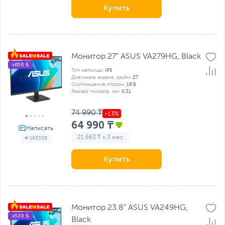
Купить
Монитор 27" ASUS VA279HG, Black
+650 Б
Тип матрицы:
IPS
Диагональ экрана, дюйм:
27
Соотношение сторон:
16:9
Размер пикселя, мм:
0.31
74 990 ₸
64 990 ₸
21 663 ₸ x 3 мес
# 195358
Купить
Монитор 23.8" ASUS VA249HG,
+520 Б
Black