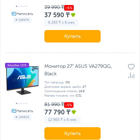
39 990 ₸
37 590 ₸
# 196976
6 265 ₸ x 6 мес
Купить
Кешбэк 10%
Монитор 27" ASUS VA279QG,
Black
Тип матрицы:
IPS
Диагональ экрана, дюйм:
27
Соотношение сторон:
16:9
Размер пикселя, мм:
0.31
81 990 ₸
77 790 ₸
# 196816
12 965 ₸ x 6 мес
Купить