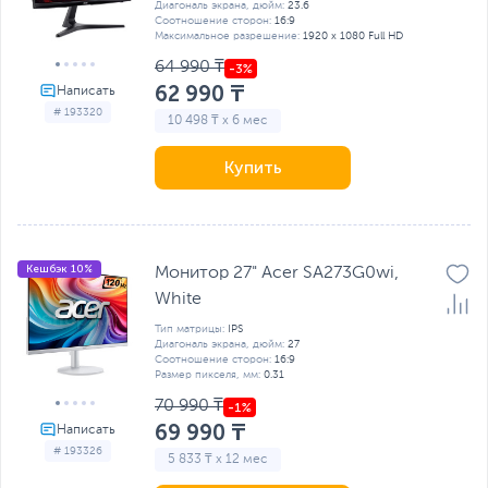
Диагональ экрана, дюйм:
23.6
Соотношение сторон:
16:9
Максимальное разрешение:
1920 x 1080 Full HD
64 990 ₸
62 990 ₸
# 193320
10 498 ₸ x 6 мес
Купить
Кешбэк 10%
Монитор 27" Acer SA273G0wi,
White
Тип матрицы:
IPS
Диагональ экрана, дюйм:
27
Соотношение сторон:
16:9
Размер пикселя, мм:
0.31
70 990 ₸
69 990 ₸
# 193326
5 833 ₸ x 12 мес