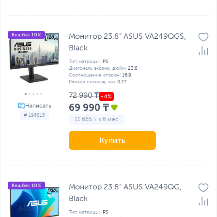
Кешбэк 10%
Монитор 23.8" ASUS VA249QGS,
Black
Тип матрицы:
IPS
Диагональ экрана, дюйм:
23.8
Соотношение сторон:
16:9
Размер пикселя, мм:
0.27
72 990 ₸
69 990 ₸
# 196815
11 665 ₸ x 6 мес
Купить
Кешбэк 10%
Монитор 23.8" ASUS VA249QG,
Black
Тип матрицы:
IPS