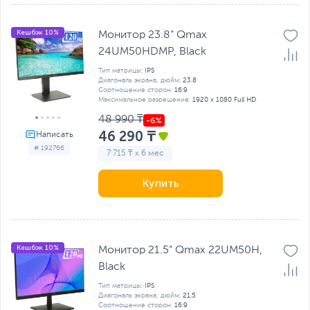
Кешбэк 10%
Монитор 23.8" Qmax
24UM50HDMP, Black
Тип матрицы:
IPS
Диагональ экрана, дюйм:
23.8
Соотношение сторон:
16:9
Максимальное разрешение:
1920 x 1080 Full HD
48 990 ₸
46 290 ₸
# 192766
7 715 ₸ x 6 мес
Купить
Кешбэк 10%
Монитор 21.5" Qmax 22UM50H,
Black
Тип матрицы:
IPS
Диагональ экрана, дюйм:
21.5
Соотношение сторон:
16:9