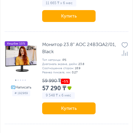
11 665 ₸ x 6 мес
Купить
Кешбэк 10%
Монитор 23.8" AOC 24B3QA2/01,
Black
Тип матрицы:
IPS
Диагональ экрана, дюйм:
23.8
Соотношение сторон:
16:9
Размер пикселя, мм:
0.27
59 990 ₸
57 290 ₸
# 192969
9 548 ₸ x 6 мес
Купить