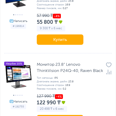
Диагональ экрана, дюйм:
23.8
Соотношение сторон:
16:9
Размер пикселя, мм:
0.27
57 990 ₸
55 800 ₸
# 196814
9 300 ₸ x 6 мес
Купить
Кешбэк 10%
Монитор 23.8" Lenovo
ThinkVision P24Q-40, Raven Black
Тип матрицы:
IPS
Диагональ экрана, дюйм:
23.8
Соотношение сторон:
16:9
Размер пикселя, мм:
0.2
127 990 ₸
122 990 ₸
# 192755
20 498 ₸ x 6 мес