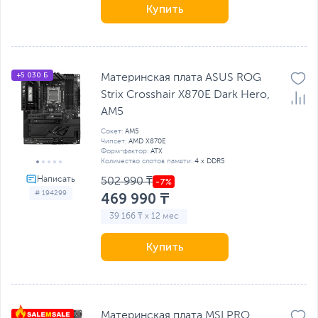
Купить
+5 030 Б
Материнская плата ASUS ROG
Strix Crosshair X870E Dark Hero,
AM5
Сокет:
AM5
Чипсет:
AMD X870E
Форм-фактор:
ATX
Количество слотов памяти:
4 x DDR5
502 990 ₸
# 194299
469 990 ₸
39 166 ₸ x 12 мес
Купить
Материнская плата MSI PRO