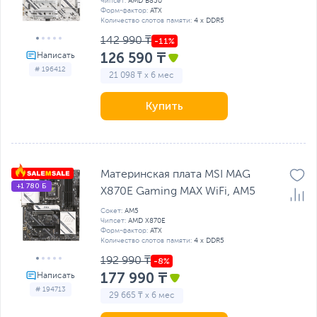
Чипсет:
AMD B850
Форм-фактор:
ATX
Количество слотов памяти:
4 x DDR5
142 990 ₸
126 590 ₸
# 196412
21 098 ₸ x 6 мес
Купить
Материнская плата MSI MAG
+1 780 Б
X870E Gaming MAX WiFi, AM5
Сокет:
AM5
Чипсет:
AMD X870E
Форм-фактор:
ATX
Количество слотов памяти:
4 x DDR5
192 990 ₸
177 990 ₸
# 194713
29 665 ₸ x 6 мес