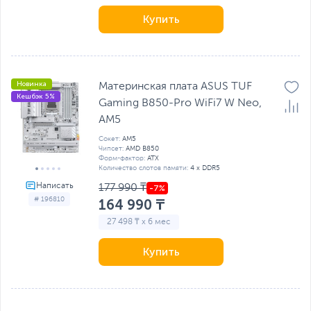
Купить
Новинка
Материнская плата ASUS TUF
Кешбэк 5%
Gaming B850-Pro WiFi7 W Neo,
AM5
Сокет:
AM5
Чипсет:
AMD B850
Форм-фактор:
ATX
Количество слотов памяти:
4 x DDR5
177 990 ₸
# 196810
164 990 ₸
27 498 ₸ x 6 мес
Купить