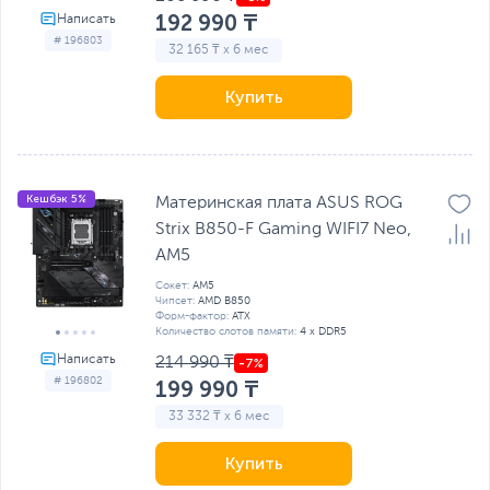
192 990 ₸
# 196803
32 165 ₸ x 6 мес
Купить
Кешбэк 5%
Материнская плата ASUS ROG
Strix B850-F Gaming WIFI7 Neo,
AM5
Сокет:
AM5
Чипсет:
AMD B850
Форм-фактор:
ATX
Количество слотов памяти:
4 x DDR5
214 990 ₸
# 196802
199 990 ₸
33 332 ₸ x 6 мес
Купить