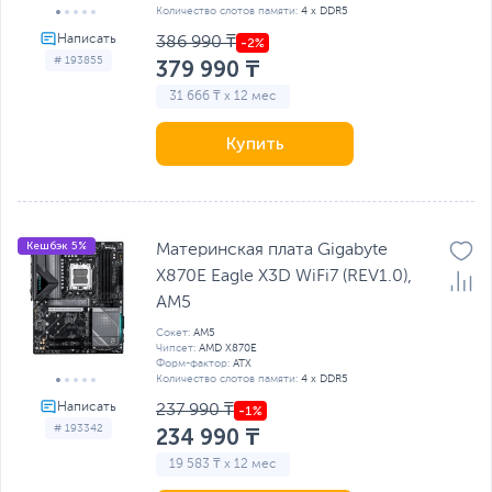
Количество слотов памяти:
4 x DDR5
386 990 ₸
# 193855
379 990 ₸
31 666 ₸ x 12 мес
Купить
Кешбэк 5%
Материнская плата Gigabyte
X870E Eagle X3D WiFi7 (REV1.0),
AM5
Сокет:
AM5
Чипсет:
AMD X870E
Форм-фактор:
ATX
Количество слотов памяти:
4 x DDR5
237 990 ₸
# 193342
234 990 ₸
19 583 ₸ x 12 мес