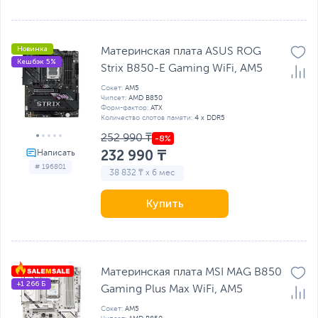
Новинка
Материнская плата ASUS ROG
Кешбэк 5%
Strix B850-E Gaming WiFi, AM5
Сокет:
AM5
Чипсет:
AMD B850
Форм-фактор:
ATX
Количество слотов памяти:
4 x DDR5
252 990 ₸
232 990 ₸
# 196801
38 832 ₸ x 6 мес
Купить
Материнская плата MSI MAG B850
+1 266 Б
Gaming Plus Max WiFi, AM5
Сокет:
AM5