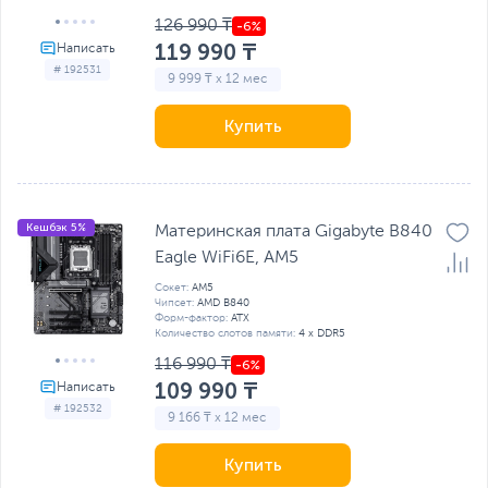
126 990 ₸
119 990 ₸
# 192531
9 999 ₸ x 12 мес
Купить
Кешбэк 5%
Материнская плата Gigabyte B840
Eagle WiFi6E, AM5
Сокет:
AM5
Чипсет:
AMD B840
Форм-фактор:
ATX
Количество слотов памяти:
4 x DDR5
116 990 ₸
109 990 ₸
# 192532
9 166 ₸ x 12 мес
Купить