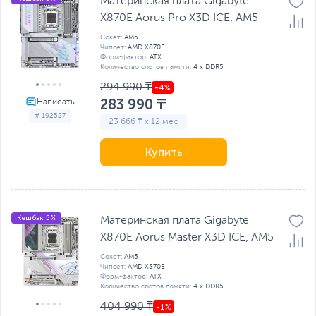
Материнская плата Gigabyte
X870E Aorus Pro X3D ICE, AM5
Сокет:
AM5
Чипсет:
AMD X870E
Форм-фактор:
ATX
Количество слотов памяти:
4 x DDR5
294 990 ₸
283 990 ₸
# 192527
23 666 ₸ x 12 мес
Купить
Кешбэк 5%
Материнская плата Gigabyte
X870E Aorus Master X3D ICE, AM5
Сокет:
AM5
Чипсет:
AMD X870E
Форм-фактор:
ATX
Количество слотов памяти:
4 x DDR5
404 990 ₸