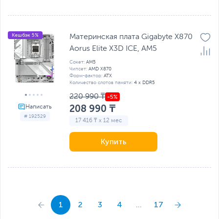
Кешбэк 5%
Материнская плата Gigabyte X870
Aorus Elite X3D ICE, AM5
Сокет:
AM5
Чипсет:
AMD X870
Форм-фактор:
ATX
Количество слотов памяти:
4 x DDR5
220 990 ₸
208 990 ₸
# 192529
17 416 ₸ x 12 мес
Купить
1
2
3
4
...
17