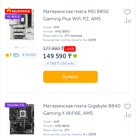
Материнская плата MSI B850
+1 496 Б
Gaming Plus WiFi PZ, AM5
Сокет:
AM5
Чипсет:
AMD B850
Форм-фактор:
ATX backside
Количество слотов памяти:
4 x DDR5
177 990 ₸
149 590 ₸
5
# 192485
4 748 ₸ x 60 мес
Купить
Кешбэк 5%
Материнская плата Gigabyte B840
Gaming X WiFi6E, AM5
Сокет:
AM5
Чипсет:
AMD B840
Форм-фактор:
ATX
Количество слотов памяти:
4 x DDR5