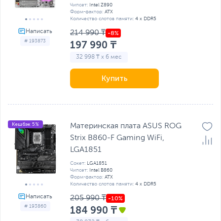
Чипсет:
Intel Z890
Форм-фактор:
ATX
Количество слотов памяти:
4 x DDR5
214 990 ₸
# 193873
197 990 ₸
32 998 ₸ x 6 мес
Купить
Кешбэк 5%
Материнская плата ASUS ROG
Strix B860-F Gaming WiFi,
LGA1851
Сокет:
LGA1851
Чипсет:
Intel B860
Форм-фактор:
ATX
Количество слотов памяти:
4 x DDR5
205 990 ₸
# 193860
184 990 ₸