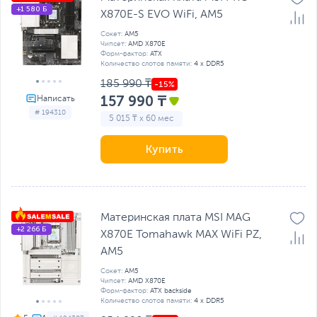
+1 580 Б
X870E-S EVO WiFi, AM5
Сокет:
AM5
Чипсет:
AMD X870E
Форм-фактор:
ATX
Количество слотов памяти:
4 x DDR5
185 990 ₸
157 990 ₸
# 194310
5 015 ₸ x 60 мес
Купить
Материнская плата MSI MAG
+2 266 Б
X870E Tomahawk MAX WiFi PZ,
AM5
Сокет:
AM5
Чипсет:
AMD X870E
Форм-фактор:
ATX backside
Количество слотов памяти:
4 x DDR5