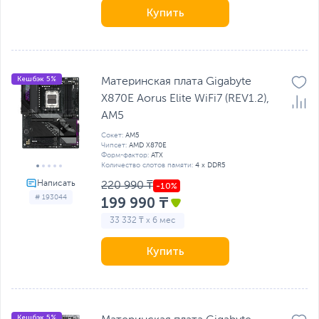
Купить
Кешбэк 5%
Материнская плата Gigabyte
X870E Aorus Elite WiFi7 (REV1.2),
AM5
Сокет:
AM5
Чипсет:
AMD X870E
Форм-фактор:
ATX
Количество слотов памяти:
4 x DDR5
220 990 ₸
# 193044
199 990 ₸
33 332 ₸ x 6 мес
Купить
Кешбэк 5%