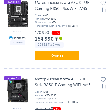
Кешбэк 5%
Материнская плата ASUS TUF
Gaming B850-Plus WiFi, AM5
Сокет:
AM5
Чипсет:
AMD B850
Форм-фактор:
ATX
Количество слотов памяти:
4 x DDR5
170 990 ₸
154 990 ₸
# 196809
25 832 ₸ x 6 мес
Купить
Кешбэк 5%
Материнская плата ASUS ROG
Strix B850-F Gaming WiFi, AM5
Сокет:
AM5
Чипсет:
AMD B850
Форм-фактор:
ATX
Количество слотов памяти:
4 x DDR5
208 990 ₸