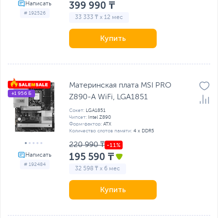
399 990 ₸
# 192526
33 333 ₸ x 12 мес
Купить
Материнская плата MSI PRO
+1 956 Б
Z890-A WiFi, LGA1851
Сокет:
LGA1851
Чипсет:
Intel Z890
Форм-фактор:
ATX
Количество слотов памяти:
4 x DDR5
220 990 ₸
195 590 ₸
# 192484
32 598 ₸ x 6 мес
Купить