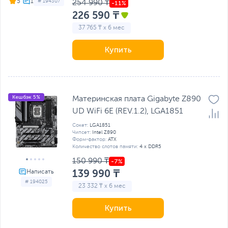
5
# 194307
254 990 ₸
226 590 ₸
37 765 ₸ x 6 мес
Купить
Кешбэк 5%
Материнская плата Gigabyte Z890
UD WiFi 6E (REV.1.2), LGA1851
Сокет:
LGA1851
Чипсет:
Intel Z890
Форм-фактор:
ATX
Количество слотов памяти:
4 x DDR5
150 990 ₸
139 990 ₸
# 194025
23 332 ₸ x 6 мес
Купить