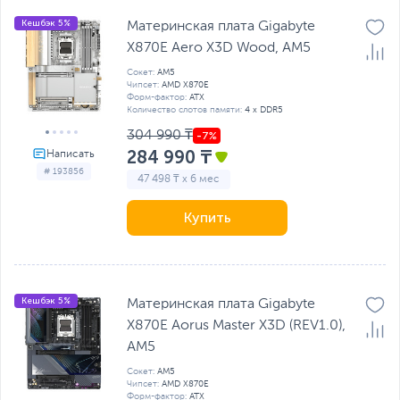
Кешбэк 5%
Материнская плата Gigabyte
X870E Aero X3D Wood, AM5
Сокет:
AM5
Чипсет:
AMD X870E
Форм-фактор:
ATX
Количество слотов памяти:
4 x DDR5
304 990 ₸
284 990 ₸
# 193856
47 498 ₸ x 6 мес
Купить
Кешбэк 5%
Материнская плата Gigabyte
X870E Aorus Master X3D (REV1.0),
AM5
Сокет:
AM5
Чипсет:
AMD X870E
Форм-фактор:
ATX