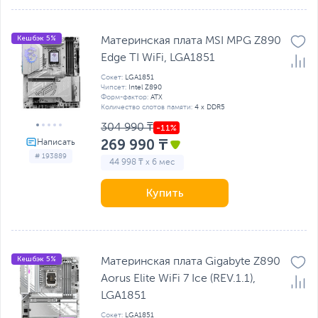
Кешбэк 5%
Материнская плата MSI MPG Z890
Edge TI WiFi, LGA1851
Сокет:
LGA1851
Чипсет:
Intel Z890
Форм-фактор:
ATX
Количество слотов памяти:
4 x DDR5
304 990 ₸
269 990 ₸
# 193889
44 998 ₸ x 6 мес
Купить
Кешбэк 5%
Материнская плата Gigabyte Z890
Aorus Elite WiFi 7 Ice (REV.1.1),
LGA1851
Сокет:
LGA1851