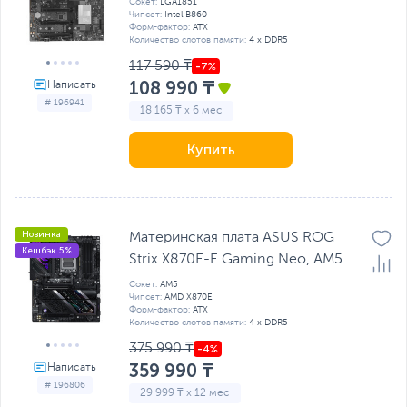
Сокет:
LGA1851
Чипсет:
Intel B860
Форм-фактор:
ATX
Количество слотов памяти:
4 x DDR5
117 590 ₸
108 990 ₸
# 196941
18 165 ₸ x 6 мес
Купить
Новинка
Материнская плата ASUS ROG
Кешбэк 5%
Strix X870E-E Gaming Neo, AM5
Сокет:
AM5
Чипсет:
AMD X870E
Форм-фактор:
ATX
Количество слотов памяти:
4 x DDR5
375 990 ₸
359 990 ₸
# 196806
29 999 ₸ x 12 мес