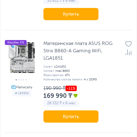
30 832 ₸ x 6 мес
Купить
Кешбэк 5%
Материнская плата ASUS ROG
Strix B860-A Gaming WiFi,
LGA1851
Сокет:
LGA1851
Чипсет:
Intel B860
Форм-фактор:
ATX
Количество слотов памяти:
4 x DDR5
190 990 ₸
# 193859
169 990 ₸
28 332 ₸ x 6 мес
Купить