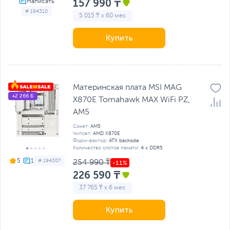
157 990 ₸
# 194310
5 015 ₸ x 60 мес
Купить
Материнская плата MSI MAG
+2 266 Б
X870E Tomahawk MAX WiFi PZ,
AM5
Сокет:
AM5
Чипсет:
AMD X870E
Форм-фактор:
ATX backside
Количество слотов памяти:
4 x DDR5
5
# 194307
254 990 ₸
226 590 ₸
37 765 ₸ x 6 мес
Купить