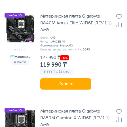
Кешбэк 5%
Материнская плата Gigabyte
B840M Aorus Elite WiFi6E (REV.1.1),
AM5
Сокет:
AM5
Чипсет:
AMD B840
Форм-фактор:
Micro-ATX
Количество слотов памяти:
4 x DDR5
127 990 ₸
# 194052
119 990 ₸
9 999 ₸ x 12 мес
Купить
Кешбэк 5%
Материнская плата Gigabyte
B850M Gaming X WiFi6E (REV.1.1),
AM5