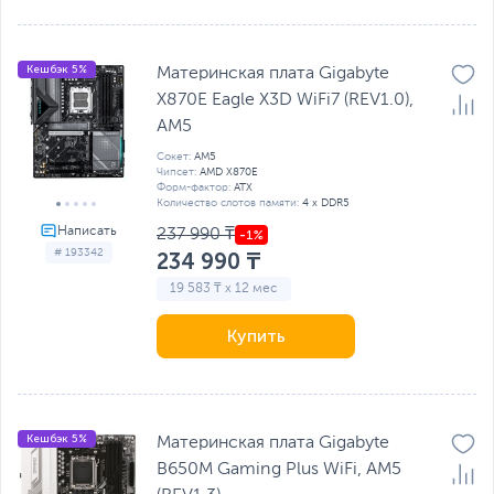
Кешбэк 5%
Материнская плата Gigabyte
X870E Eagle X3D WiFi7 (REV1.0),
AM5
Сокет:
AM5
Чипсет:
AMD X870E
Форм-фактор:
ATX
Количество слотов памяти:
4 x DDR5
237 990 ₸
# 193342
234 990 ₸
19 583 ₸ x 12 мес
Купить
Кешбэк 5%
Материнская плата Gigabyte
B650M Gaming Plus WiFi, AM5