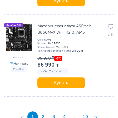
Купить
Кешбэк 5%
Материнская плата ASRock
B850M-X WiFi R2.0, AM5
Сокет:
AM5
Чипсет:
AMD B850
Форм-фактор:
Micro-ATX
Количество слотов памяти:
2 x DDR5
89 990 ₸
86 990 ₸
# 192619
7 249 ₸ x 12 мес
Купить
1
2
3
4
...
10