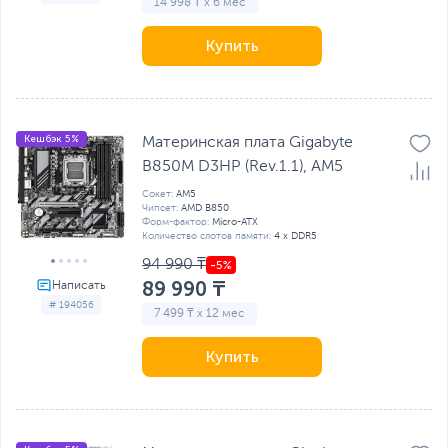
14 998 ₸ x 6 мес
Купить
Кешбэк 5%
Материнская плата Gigabyte
B850M D3HP (Rev.1.1), AM5
Сокет:
AM5
Чипсет:
AMD B850
Форм-фактор:
Micro-ATX
Количество слотов памяти:
4 x DDR5
94 990 ₸
89 990 ₸
# 194056
7 499 ₸ x 12 мес
Купить