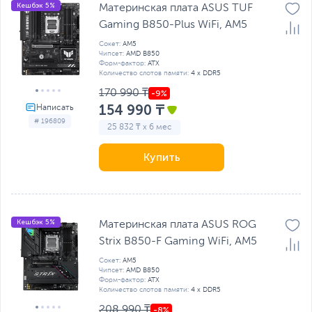
Кешбэк 5%
Материнская плата ASUS TUF
Gaming B850-Plus WiFi, AM5
Сокет:
AM5
Чипсет:
AMD B850
Форм-фактор:
ATX
Количество слотов памяти:
4 x DDR5
170 990 ₸
154 990 ₸
# 196809
25 832 ₸ x 6 мес
Купить
Кешбэк 5%
Материнская плата ASUS ROG
Strix B850-F Gaming WiFi, AM5
Сокет:
AM5
Чипсет:
AMD B850
Форм-фактор:
ATX
Количество слотов памяти:
4 x DDR5
208 990 ₸