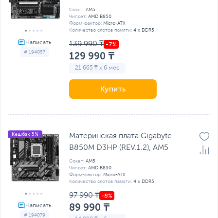
Сокет:
AM5
Чипсет:
AMD B850
Форм-фактор:
Micro-ATX
Количество слотов памяти:
4 x DDR5
139 990 ₸
# 194057
129 990 ₸
21 665 ₸ x 6 мес
Купить
Кешбэк 5%
Материнская плата Gigabyte
B850M D3HP (REV.1.2), AM5
Сокет:
AM5
Чипсет:
AMD B850
Форм-фактор:
Micro-ATX
Количество слотов памяти:
4 x DDR5
97 990 ₸
89 990 ₸
# 194079