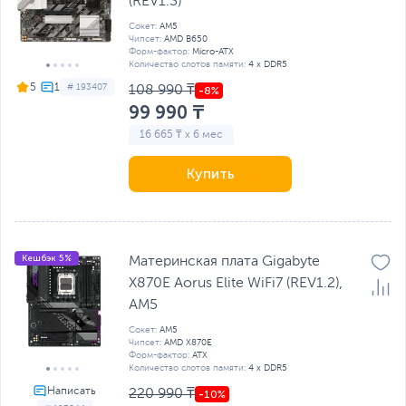
(REV1.3)
Сокет:
AM5
Чипсет:
AMD B650
Форм-фактор:
Micro-ATX
Количество слотов памяти:
4 x DDR5
5
# 193407
108 990 ₸
99 990 ₸
16 665 ₸ x 6 мес
Купить
Кешбэк 5%
Материнская плата Gigabyte
X870E Aorus Elite WiFi7 (REV1.2),
AM5
Сокет:
AM5
Чипсет:
AMD X870E
Форм-фактор:
ATX
Количество слотов памяти:
4 x DDR5
220 990 ₸