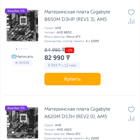
Кешбэк 5%
Материнская плата Gigabyte
B650M D3HP (REV1.3), AM5
Сокет:
AM5
Чипсет:
AMD B650
Форм-фактор:
Micro-ATX
Количество слотов памяти:
4 x DDR5
84 990 ₸
82 990 ₸
# 193042
6 916 ₸ x 12 мес
Купить
Кешбэк 5%
Материнская плата Gigabyte
A620M DS3H (REV2.0), AM5
Сокет:
AM5
Чипсет:
AMD A620
Форм-фактор:
Micro-ATX
Количество слотов памяти:
4 x DDR5