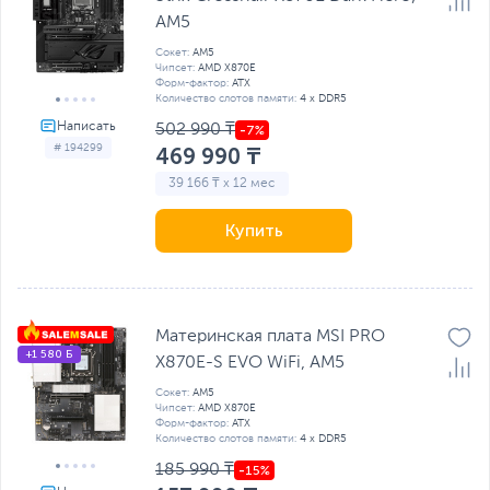
AM5
Сокет:
AM5
Чипсет:
AMD X870E
Форм-фактор:
ATX
Количество слотов памяти:
4 x DDR5
502 990 ₸
# 194299
469 990 ₸
39 166 ₸ x 12 мес
Купить
Материнская плата MSI PRO
+1 580 Б
X870E-S EVO WiFi, AM5
Сокет:
AM5
Чипсет:
AMD X870E
Форм-фактор:
ATX
Количество слотов памяти:
4 x DDR5
185 990 ₸