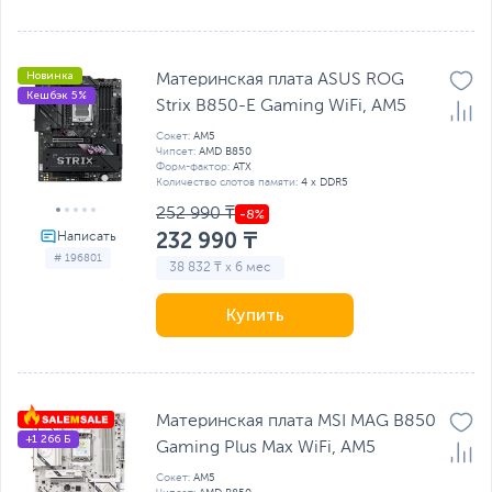
Новинка
Материнская плата ASUS ROG
Кешбэк 5%
Strix B850-E Gaming WiFi, AM5
Сокет:
AM5
Чипсет:
AMD B850
Форм-фактор:
ATX
Количество слотов памяти:
4 x DDR5
252 990 ₸
232 990 ₸
# 196801
38 832 ₸ x 6 мес
Купить
Материнская плата MSI MAG B850
+1 266 Б
Gaming Plus Max WiFi, AM5
Сокет:
AM5