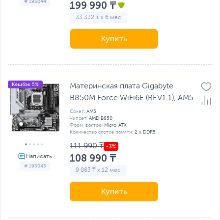
# 193044
199 990 ₸
33 332 ₸ x 6 мес
Купить
Кешбэк 5%
Материнская плата Gigabyte
B850M Force WiFi6E (REV1.1), AM5
Сокет:
AM5
Чипсет:
AMD B850
Форм-фактор:
Micro-ATX
Количество слотов памяти:
2 x DDR5
111 990 ₸
108 990 ₸
# 193043
9 083 ₸ x 12 мес
Купить