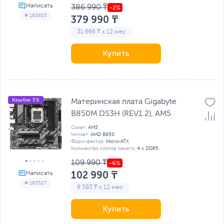
386 990 ₸
# 193855
379 990 ₸
31 666 ₸ x 12 мес
Купить
Кешбэк 5%
Материнская плата Gigabyte
B850M DS3H (REV1.2), AM5
Сокет:
AM5
Чипсет:
AMD B850
Форм-фактор:
Micro-ATX
Количество слотов памяти:
4 x DDR5
109 990 ₸
102 990 ₸
# 193527
8 583 ₸ x 12 мес
Купить