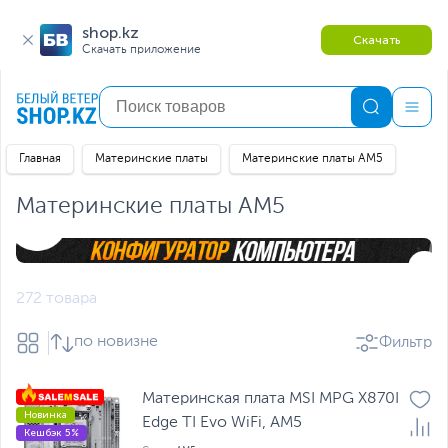
shop.kz
Скачать
Скачать приложение
Главная
Материнские платы
Материнские платы AM5
Материнские платы AM5
272 товара
по новизне
Фильтр
Материнская плата MSI MPG X870I
Новинка
Edge TI Evo WiFi, AM5
Кешбэк 5%