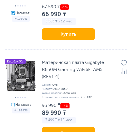
67 590 ₸
66 990 ₸
# 193041
5 583 ₸ x 12 мес
Купить
Кешбэк 5%
Материнская плата Gigabyte
B650M Gaming WiFi6E, AM5
(REV1.4)
Сокет:
AM5
Чипсет:
AMD B650
Форм-фактор:
Micro-ATX
Количество слотов памяти:
2 x DDR5
93 990 ₸
# 192938
89 990 ₸
7 499 ₸ x 12 мес