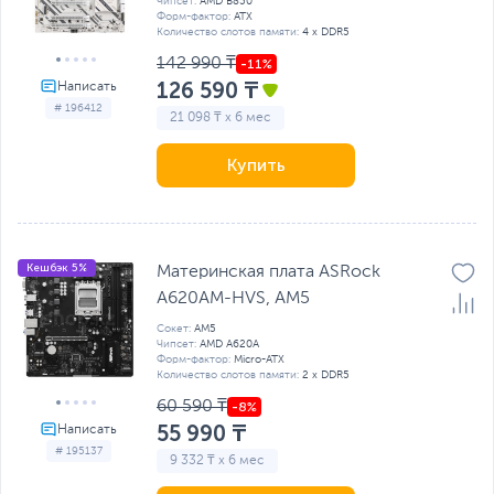
Чипсет:
AMD B850
Форм-фактор:
ATX
Количество слотов памяти:
4 x DDR5
142 990 ₸
126 590 ₸
# 196412
21 098 ₸ x 6 мес
Купить
Кешбэк 5%
Материнская плата ASRock
A620AM-HVS, AM5
Сокет:
AM5
Чипсет:
AMD A620A
Форм-фактор:
Micro-ATX
Количество слотов памяти:
2 x DDR5
60 590 ₸
55 990 ₸
# 195137
9 332 ₸ x 6 мес