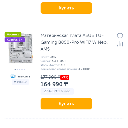
Купить
Новинка
Материнская плата ASUS TUF
Кешбэк 5%
Gaming B850-Pro WiFi7 W Neo,
AM5
Сокет:
AM5
Чипсет:
AMD B850
Форм-фактор:
ATX
Количество слотов памяти:
4 x DDR5
177 990 ₸
# 196810
164 990 ₸
27 498 ₸ x 6 мес
Купить