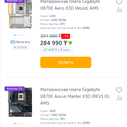
Кешбэк 5%
Материнская плата Gigabyte
X870E Aero X3D Wood, AM5
Сокет:
AM5
Чипсет:
AMD X870E
Форм-фактор:
ATX
Количество слотов памяти:
4 x DDR5
304 990 ₸
284 990 ₸
# 193856
47 498 ₸ x 6 мес
Купить
Кешбэк 5%
Материнская плата Gigabyte
X870E Aorus Master X3D (REV1.0),
AM5
Сокет:
AM5
Чипсет:
AMD X870E
Форм-фактор:
ATX
Количество слотов памяти:
4 x DDR5