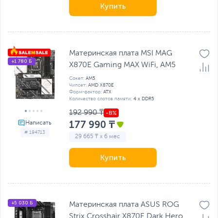
Купить
Материнская плата MSI MAG
+1 780 Б
X870E Gaming MAX WiFi, AM5
Сокет:
AM5
Чипсет:
AMD X870E
Форм-фактор:
ATX
Количество слотов памяти:
4 x DDR5
192 990 ₸
177 990 ₸
# 194713
29 665 ₸ x 6 мес
Купить
+5 030 Б
Материнская плата ASUS ROG
Strix Crosshair X870E Dark Hero,