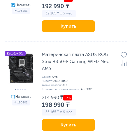
192 990 ₸
# 196803
32 165 ₸ x 6 мес
Купить
Кешбэк 5%
Материнская плата ASUS ROG
Strix B850-F Gaming WIFI7 Neo,
AM5
Сокет:
AM5
Чипсет:
AMD B850
Форм-фактор:
ATX
Количество слотов памяти:
4 x DDR5
214 990 ₸
# 196802
198 990 ₸
33 165 ₸ x 6 мес
Купить