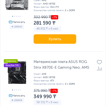
Сокет:
AM5
Чипсет:
AMD X870E
Форм-фактор:
Mini-ITX
Количество слотов памяти:
2 x DDR5
302 990 ₸
281 590 ₸
# 196942
46 932 ₸ x 6 мес
Купить
Новинка
Материнская плата ASUS ROG
Кешбэк 5%
Strix X870E-E Gaming Neo, AM5
Сокет:
AM5
Чипсет:
AMD X870E
Форм-фактор:
ATX
Количество слотов памяти:
4 x DDR5
375 990 ₸
349 990 ₸
# 196806
58 332 ₸ x 6 мес