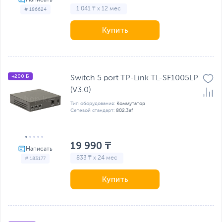
1 041 ₸ x 12 мес
# 186624
Купить
+200 Б
Switch 5 port TP-Link TL-SF1005LP
(V3.0)
Тип оборудования:
Коммутатор
Сетевой стандарт:
802.3af
19 990 ₸
833 ₸ x 24 мес
# 183177
Купить