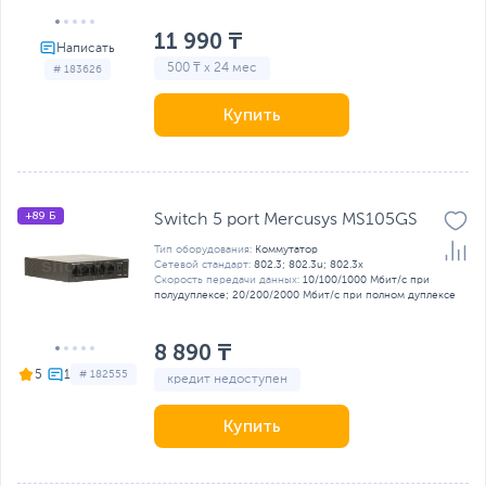
11 990 ₸
500 ₸ x 24 мес
# 183626
Купить
+89 Б
Switch 5 port Mercusys MS105GS
Тип оборудования:
Коммутатор
Сетевой стандарт:
802.3; 802.3u; 802.3x
Скорость передачи данных:
10/100/1000 Мбит/с при
полудуплексе; 20/200/2000 Мбит/с при полном дуплексе
8 890 ₸
5
# 182555
кредит недоступен
Купить