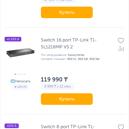
Купить
+1 200 Б
Switch 16 port TP-Link TL-
SL1218MP V5.2
Тип оборудования:
Коммутатор
Сетевой стандарт:
802.3x; 802.3af; 802.3at
119 990 ₸
9 999 ₸ x 12 мес
# 187170
Купить
+230 Б
Switch 8 port TP-Link TL-