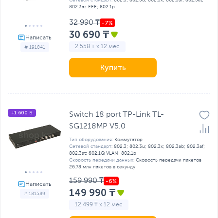
802.3az EEE; 802.1р
32 990 ₸
30 690 ₸
2 558 ₸ x 12 мес
# 191841
Купить
+1 600 Б
Switch 18 port TP-Link TL-
SG1218MP V5.0
Тип оборудования:
Коммутатор
Сетевой стандарт:
802.3; 802.3u; 802.3x; 802.3ab; 802.3af;
802.3at; 802.1Q VLAN; 802.1р
Скорость передачи данных:
Скорость передачи пакетов
26.78 млн пакетов в секунду
159 990 ₸
149 990 ₸
# 181589
12 499 ₸ x 12 мес