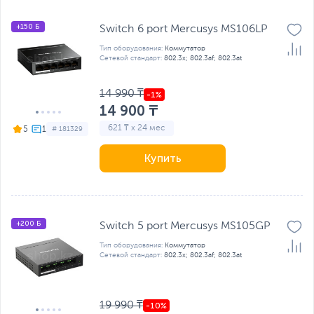
+150 Б
Switch 6 port Mercusys MS106LP
Тип оборудования:
Коммутатор
Сетевой стандарт:
802.3x; 802.3af; 802.3at
14 990 ₸
14 900 ₸
621 ₸ x 24 мес
5
# 181329
Купить
+200 Б
Switch 5 port Mercusys MS105GP
Тип оборудования:
Коммутатор
Сетевой стандарт:
802.3x; 802.3af; 802.3at
19 990 ₸