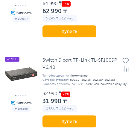
64 990 ₸
62 990 ₸
5 249 ₸ x 12 мес
# 196577
Купить
+330 Б
Switch 9 port TP-Link TL-SF1009P
V6.40
Тип оборудования:
Коммутатор
Сетевой стандарт:
802.3u; 802.3x; 802.3af; 802.3at
Скорость передачи данных:
1.3392 млн. пакетов в секунду
32 990 ₸
31 990 ₸
2 666 ₸ x 12 мес
# 196168
Купить