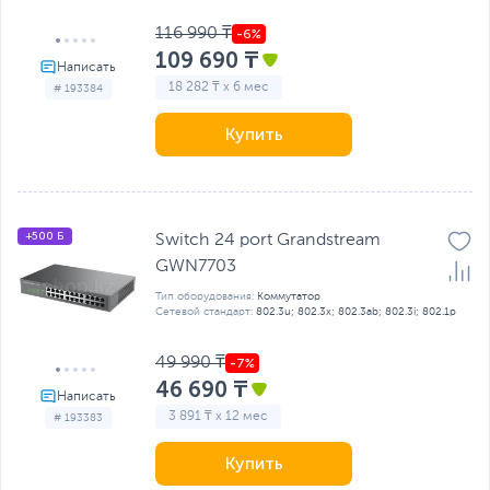
116 990 ₸
109 690 ₸
18 282 ₸ x 6 мес
# 193384
Купить
+500 Б
Switch 24 port Grandstream
GWN7703
Тип оборудования:
Коммутатор
Сетевой стандарт:
802.3u; 802.3x; 802.3ab; 802.3i; 802.1р
49 990 ₸
46 690 ₸
3 891 ₸ x 12 мес
# 193383
Купить