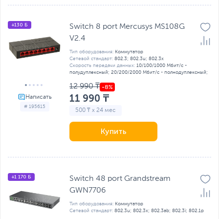
+130 Б
Switch 8 port Mercusys MS108G
V2.4
Тип оборудования:
Коммутатор
Сетевой стандарт:
802.3; 802.3u; 802.3x
Скорость передачи данных:
10/100/1000 Мбит/с -
полудуплексный; 20/200/2000 Мбит/с - полнодуплексный;
12 990 ₸
11 990 ₸
# 195615
500 ₸ x 24 мес
Купить
+1 170 Б
Switch 48 port Grandstream
GWN7706
Тип оборудования:
Коммутатор
Сетевой стандарт:
802.3u; 802.3x; 802.3ab; 802.3i; 802.1р