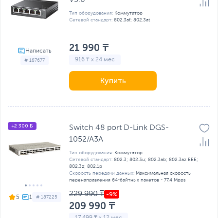
Тип оборудования:
Коммутатор
Сетевой стандарт:
802.3af; 802.3at
21 990 ₸
916 ₸ x 24 мес
# 187677
Купить
+2 300 Б
Switch 48 port D-Link DGS-
1052/A3A
Тип оборудования:
Коммутатор
Сетевой стандарт:
802.3; 802.3u; 802.3ab; 802.3az EEE;
802.3z; 802.1р
Скорость передачи данных:
Максимальная скорость
перенаправления 64-байтных пакетов - 77.4 Mpps
229 990 ₸
5
# 187225
209 990 ₸
17 499 ₸ x 12 мес