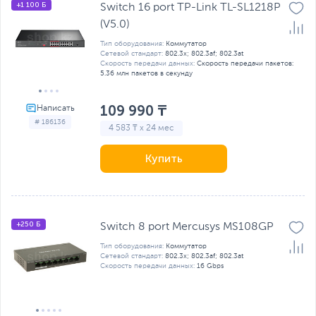
+1 100 Б
Switch 16 port TP-Link TL-SL1218P
(V5.0)
Тип оборудования:
Коммутатор
Сетевой стандарт:
802.3x; 802.3af; 802.3at
Скорость передачи данных:
Скорость передачи пакетов:
5.36 млн пакетов в секунду
109 990 ₸
# 186136
4 583 ₸ x 24 мес
Купить
+250 Б
Switch 8 port Mercusys MS108GP
Тип оборудования:
Коммутатор
Сетевой стандарт:
802.3x; 802.3af; 802.3at
Скорость передачи данных:
16 Gbps