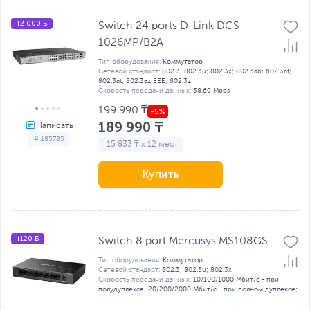
+2 000 Б
Switch 24 ports D-Link DGS-
1026MP/B2A
Тип оборудования:
Коммутатор
Сетевой стандарт:
802.3; 802.3u; 802.3x; 802.3ab; 802.3af;
802.3at; 802.3az EEE; 802.3z
Скорость передачи данных:
38.69 Mpps
199 990 ₸
189 990 ₸
# 185785
15 833 ₸ x 12 мес
Купить
+120 Б
Switch 8 port Mercusys MS108GS
Тип оборудования:
Коммутатор
Сетевой стандарт:
802.3; 802.3u; 802.3x
Скорость передачи данных:
10/100/1000 Мбит/с - при
полудуплексе; 20/200/2000 Мбит/с - при полном дуплексе;