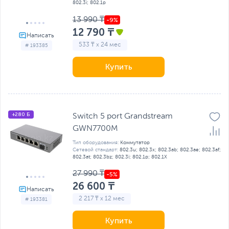
802.3i; 802.1р
13 990 ₸
12 790 ₸
533 ₸ x 24 мес
# 193385
Купить
+280 Б
Switch 5 port Grandstream
GWN7700M
Тип оборудования:
Коммутатор
Сетевой стандарт:
802.3u; 802.3x; 802.3ab; 802.3ae; 802.3af;
802.3at; 802.3bz; 802.3i; 802.1р; 802.1X
27 990 ₸
26 600 ₸
2 217 ₸ x 12 мес
# 193381
Купить