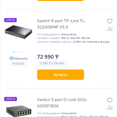
+730 Б
Switch 8 port TP-Link TL-
SG1008MP V5.0
Тип оборудования:
Коммутатор
Сетевой стандарт:
802.3x; 802.3af; 802.3at
Скорость передачи данных:
11.904 млн пакетов в секунду
72 990 ₸
3 041 ₸ x 24 мес
# 192261
Купить
+330 Б
Switch 5 port D-Link DGS-
1005P/B3A
Тип оборудования:
Коммутатор
Сетевой стандарт:
802.3; 802.3u; 802.3x; 802.3af; 802.3at;