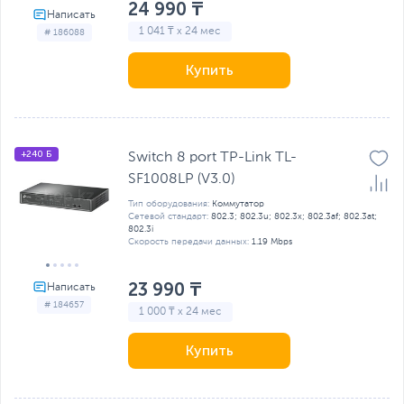
24 990 ₸
1 041 ₸ x 24 мес
# 186088
Купить
+240 Б
Switch 8 port TP-Link TL-
SF1008LP (V3.0)
Тип оборудования:
Коммутатор
Сетевой стандарт:
802.3; 802.3u; 802.3x; 802.3af; 802.3at;
802.3i
Скорость передачи данных:
1.19 Mbps
23 990 ₸
# 184657
1 000 ₸ x 24 мес
Купить