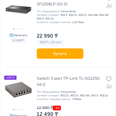
SF1008LP (V2.0)
Тип оборудования:
Коммутатор
Сетевой стандарт:
802.3; 802.3u; 802.3x; 802.3ab; 802.3af;
802.3i; 802.3z
Скорость передачи данных:
1.19 Mbps
22 990 ₸
# 186937
958 ₸ x 24 мес
Купить
+130 Б
Switch 5 port TP-Link TL-SG105S
V4.0
Тип оборудования:
Коммутатор
Сетевой стандарт:
802.3u; 802.3x; 802.3ab; 802.3i; 802.1р
Скорость передачи данных:
7.4Mpss
12 990 ₸
12 490 ₸