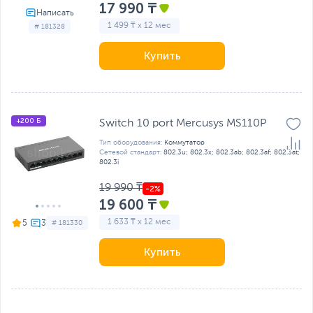
17 990 ₸
1 499 ₸ x 12 мес
# 181328
Купить
+200 Б
Switch 10 port Mercusys MS110P
Тип оборудования:
Коммутатор
Сетевой стандарт:
802.3u; 802.3x; 802.3ab; 802.3af; 802.3at;
802.3i
19 990 ₸
19 600 ₸
1 633 ₸ x 12 мес
5
# 181330
Купить