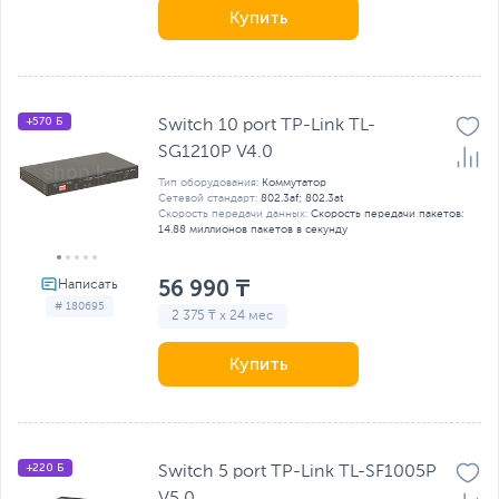
Купить
+570 Б
Switch 10 port TP-Link TL-
SG1210P V4.0
Тип оборудования:
Коммутатор
Сетевой стандарт:
802.3af; 802.3at
Скорость передачи данных:
Скорость передачи пакетов:
14.88 миллионов пакетов в секунду
56 990 ₸
# 180695
2 375 ₸ x 24 мес
Купить
+220 Б
Switch 5 port TP-Link TL-SF1005P
V5.0