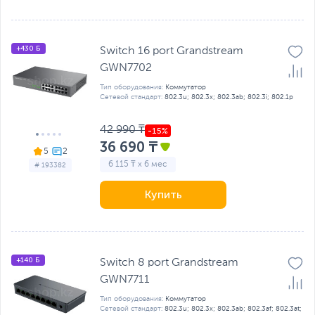
+430 Б
Switch 16 port Grandstream
GWN7702
Тип оборудования:
Коммутатор
Сетевой стандарт:
802.3u; 802.3x; 802.3ab; 802.3i; 802.1р
42 990 ₸
36 690 ₸
5
6 115 ₸ x 6 мес
# 193382
Купить
+140 Б
Switch 8 port Grandstream
GWN7711
Тип оборудования:
Коммутатор
Сетевой стандарт:
802.3u; 802.3x; 802.3ab; 802.3af; 802.3at;