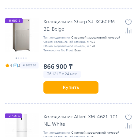
+8 669 Б
Холодильник Sharp SJ-XG60PM-
BE, Beige
Тип холодильника:
C верхней морозильной камерой
Объем холодильной камеры, л:
422
Объем морозильной камеры, л:
178
Технология No Frost:
Есть
866 900 ₸
4
# 162126
36 121 ₸ x 24 мес
Купить
+2 415 Б
Холодильник Atlant ХМ-4621-101-
NL, White
Тип холодильника:
С нижней морозильной камерой