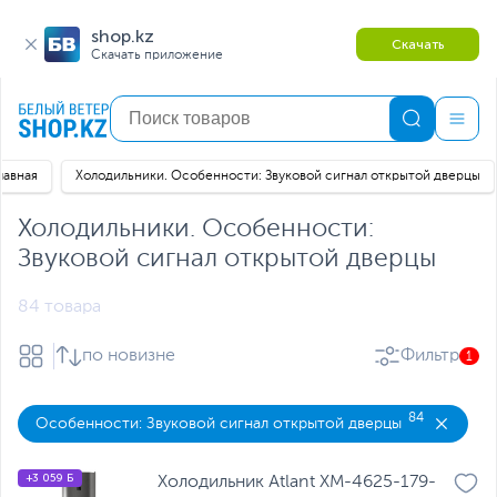
shop.kz
Скачать
Скачать приложение
лавная
Холодильники. Особенности: Звуковой сигнал открытой дверцы
Холодильники. Особенности:
Звуковой сигнал открытой дверцы
84 товара
по новизне
Фильтр
1
84
Особенности: Звуковой сигнал открытой дверцы
С
+3 059 Б
Холодильник Atlant ХМ-4625-179-