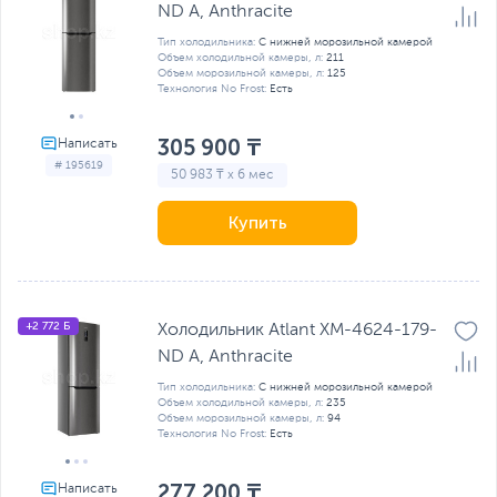
ND A, Anthracite
Тип холодильника:
С нижней морозильной камерой
Объем холодильной камеры, л:
211
Объем морозильной камеры, л:
125
Технология No Frost:
Есть
305 900 ₸
# 195619
50 983 ₸ x 6 мес
Купить
+2 772 Б
Холодильник Atlant ХМ-4624-179-
ND A, Anthracite
Тип холодильника:
С нижней морозильной камерой
Объем холодильной камеры, л:
235
Объем морозильной камеры, л:
94
Технология No Frost:
Есть
277 200 ₸