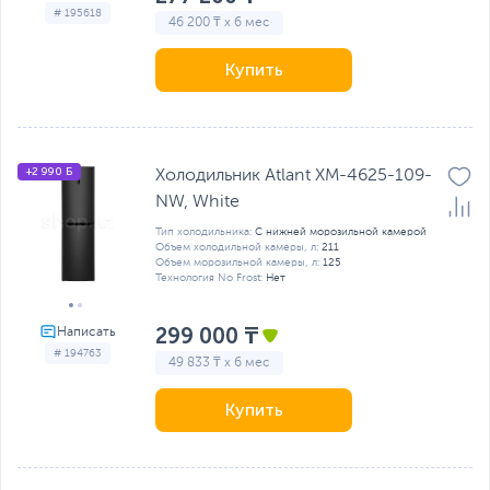
# 195618
46 200 ₸ x 6 мес
Купить
+2 990 Б
Холодильник Atlant ХМ-4625-109-
NW, White
Тип холодильника:
С нижней морозильной камерой
Объем холодильной камеры, л:
211
Объем морозильной камеры, л:
125
Технология No Frost:
Нет
299 000 ₸
# 194763
49 833 ₸ x 6 мес
Купить