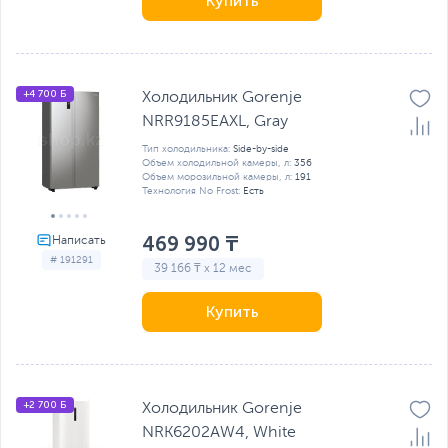
Купить
+4 700 Б
Холодильник Gorenje
NRR9185EAXL, Gray
Тип холодильника:
Side-by-side
Объем холодильной камеры, л:
356
Объем морозильной камеры, л:
191
Технология No Frost:
Есть
469 990 ₸
# 191291
39 166 ₸ x 12 мес
Купить
+2 700 Б
Холодильник Gorenje
NRK6202AW4, White