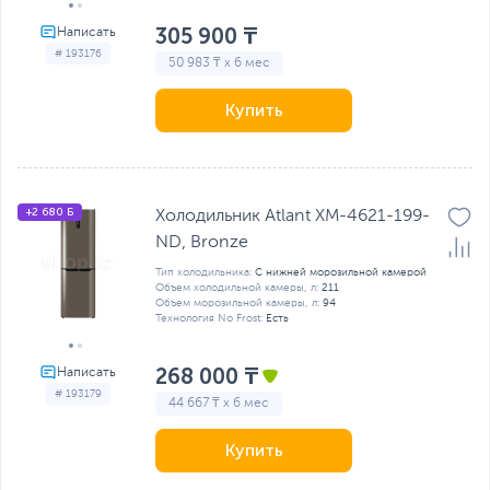
305 900 ₸
# 193176
50 983 ₸ x 6 мес
Купить
+2 680 Б
Холодильник Atlant ХМ-4621-199-
ND, Bronze
Тип холодильника:
С нижней морозильной камерой
Объем холодильной камеры, л:
211
Объем морозильной камеры, л:
94
Технология No Frost:
Есть
268 000 ₸
# 193179
44 667 ₸ x 6 мес
Купить