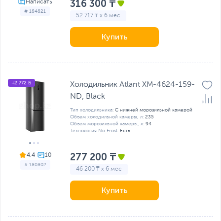
316 300 ₸
# 184821
52 717 ₸ x 6 мес
Купить
+2 772 Б
Холодильник Atlant ХМ-4624-159-
ND, Black
Тип холодильника:
С нижней морозильной камерой
Объем холодильной камеры, л:
235
Объем морозильной камеры, л:
94
Технология No Frost:
Есть
277 200 ₸
4.4
# 180802
46 200 ₸ x 6 мес
Купить