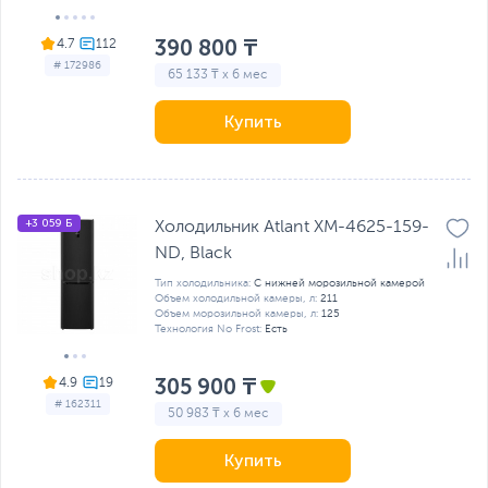
390 800 ₸
4.7
# 172986
65 133 ₸ x 6 мес
Купить
+3 059 Б
Холодильник Atlant ХМ-4625-159-
ND, Black
Тип холодильника:
С нижней морозильной камерой
Объем холодильной камеры, л:
211
Объем морозильной камеры, л:
125
Технология No Frost:
Есть
305 900 ₸
4.9
# 162311
50 983 ₸ x 6 мес
Купить