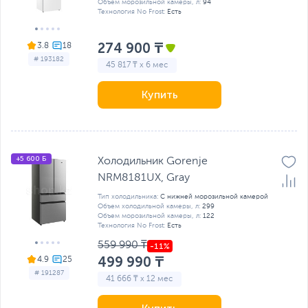
Объем морозильной камеры, л:
94
Технология No Frost:
Есть
274 900 ₸
3.8
# 193182
45 817 ₸ x 6 мес
Купить
+5 600 Б
Холодильник Gorenje
NRM8181UX, Gray
Тип холодильника:
С нижней морозильной камерой
Объем холодильной камеры, л:
299
Объем морозильной камеры, л:
122
Технология No Frost:
Есть
559 990 ₸
499 990 ₸
4.9
# 191287
41 666 ₸ x 12 мес