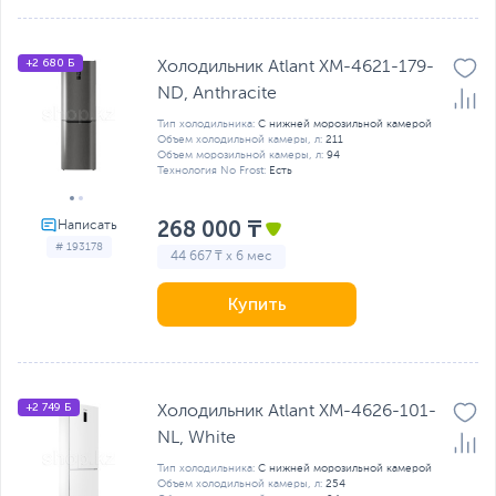
+2 680 Б
Холодильник Atlant ХМ-4621-179-
ND, Anthracite
Тип холодильника:
С нижней морозильной камерой
Объем холодильной камеры, л:
211
Объем морозильной камеры, л:
94
Технология No Frost:
Есть
268 000 ₸
# 193178
44 667 ₸ x 6 мес
Купить
+2 749 Б
Холодильник Atlant ХМ-4626-101-
NL, White
Тип холодильника:
С нижней морозильной камерой
Объем холодильной камеры, л:
254