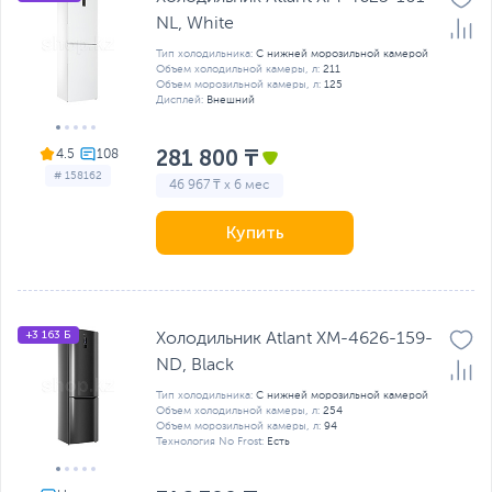
NL, White
Тип холодильника:
С нижней морозильной камерой
Объем холодильной камеры, л:
211
Объем морозильной камеры, л:
125
Дисплей:
Внешний
281 800 ₸
4.5
# 158162
46 967 ₸ x 6 мес
Купить
+3 163 Б
Холодильник Atlant ХМ-4626-159-
ND, Black
Тип холодильника:
С нижней морозильной камерой
Объем холодильной камеры, л:
254
Объем морозильной камеры, л:
94
Технология No Frost:
Есть