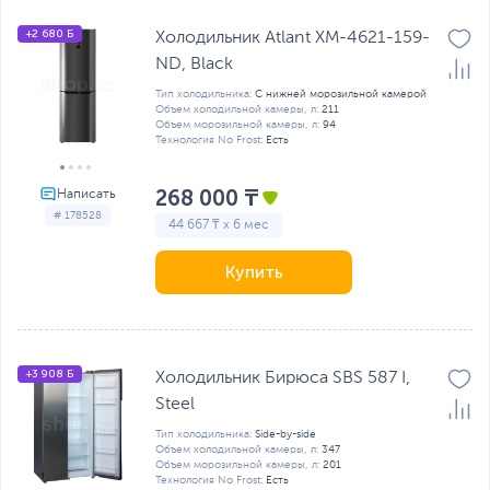
+2 680 Б
Холодильник Atlant ХМ-4621-159-
ND, Black
Тип холодильника:
С нижней морозильной камерой
Объем холодильной камеры, л:
211
Объем морозильной камеры, л:
94
Технология No Frost:
Есть
268 000 ₸
# 178528
44 667 ₸ x 6 мес
Купить
+3 908 Б
Холодильник Бирюса SBS 587 I,
Steel
Тип холодильника:
Side-by-side
Объем холодильной камеры, л:
347
Объем морозильной камеры, л:
201
Технология No Frost:
Есть