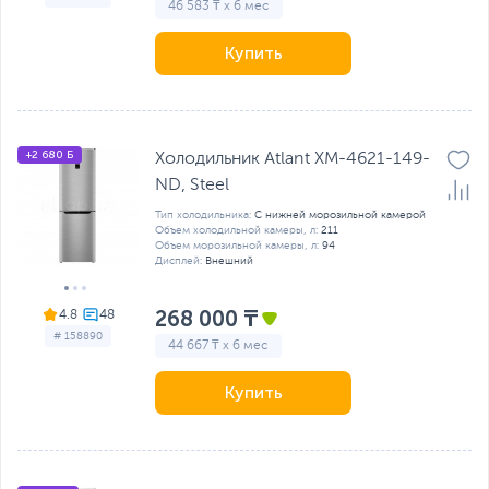
46 583 ₸ x 6 мес
Купить
+2 680 Б
Холодильник Atlant ХМ-4621-149-
ND, Steel
Тип холодильника:
С нижней морозильной камерой
Объем холодильной камеры, л:
211
Объем морозильной камеры, л:
94
Дисплей:
Внешний
268 000 ₸
4.8
# 158890
44 667 ₸ x 6 мес
Купить