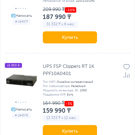
Напряжение на входе:
220/230/240
209 990 ₸
187 990 ₸
# 194577
31 332 ₸ x 6 мес
Купить
+1 650 Б
UPS FSP Clippers RT 1K
PPF10A0401
Тип ИБП:
Линейно-интерактивный
Тип стабилизатора:
Релейный
Мощность на выходе, Вт:
1000
Поддержка AVR:
Есть
164 990 ₸
159 990 ₸
# 194576
13 333 ₸ x 12 мес
Купить