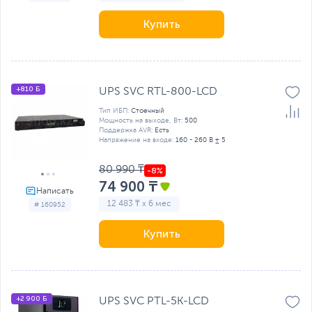
Купить
+810 Б
UPS SVC RTL-800-LCD
Тип ИБП:
Стоечный
Мощность на выходе, Вт:
500
Поддержка AVR:
Есть
Напряжение на входе:
160 - 260 В ± 5
80 990 ₸
74 900 ₸
12 483 ₸ x 6 мес
# 160952
Купить
+2 900 Б
UPS SVC PTL-5K-LCD