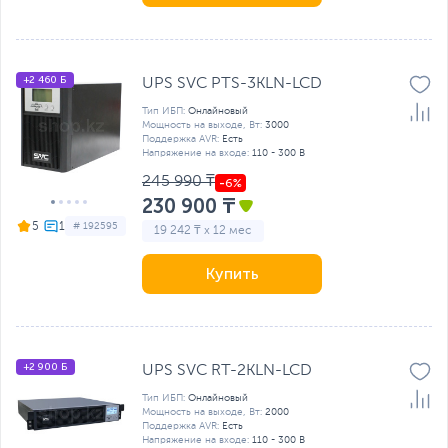
+2 460 Б
UPS SVC PTS-3KLN-LCD
Тип ИБП:
Онлайновый
Мощность на выходе, Вт:
3000
Поддержка AVR:
Есть
Напряжение на входе:
110 - 300 В
245 990 ₸
230 900 ₸
5
# 192595
19 242 ₸ x 12 мес
Купить
+2 900 Б
UPS SVC RT-2KLN-LCD
Тип ИБП:
Онлайновый
Мощность на выходе, Вт:
2000
Поддержка AVR:
Есть
Напряжение на входе:
110 - 300 В