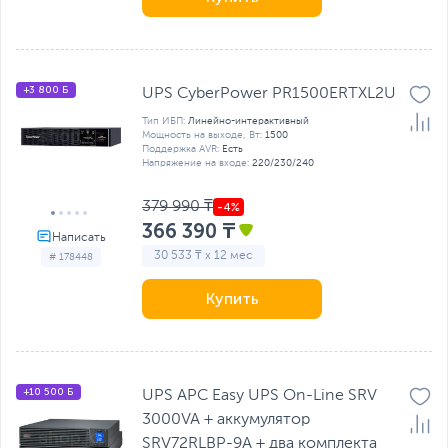
+3 800 Б
UPS CyberPower PR1500ERTXL2U
Тип ИБП:
Линейно-интерактивный
Мощность на выходе, Вт:
1500
Поддержка AVR:
Есть
Напряжение на входе:
220/230/240
379 990 ₸
366 390 ₸
30 533 ₸ x 12 мес
# 178448
Купить
+10 500 Б
UPS APC Easy UPS On-Line SRV
3000VA + аккумулятор
SRV72RLBP-9A + два комплекта