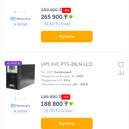
289 990 ₸
265 900 ₸
44 317 ₸ x 6 мес
# 192599
Купить
+2 000 Б
UPS SVC PTS-2KLN-LCD
Тип ИБП:
Онлайновый
Мощность на выходе, Вт:
2000
Поддержка AVR:
Есть
Напряжение на входе:
110 - 300 В
199 990 ₸
188 800 ₸
15 733 ₸ x 12 мес
# 192594
Купить