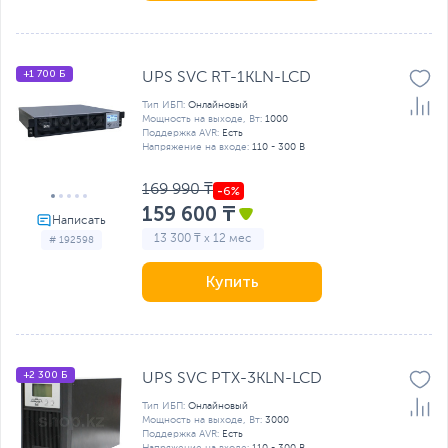
+1 700 Б
UPS SVC RT-1KLN-LCD
Тип ИБП:
Онлайновый
Мощность на выходе, Вт:
1000
Поддержка AVR:
Есть
Напряжение на входе:
110 - 300 В
169 990 ₸
159 600 ₸
13 300 ₸ x 12 мес
# 192598
Купить
+2 300 Б
UPS SVC PTX-3KLN-LCD
Тип ИБП:
Онлайновый
Мощность на выходе, Вт:
3000
Поддержка AVR:
Есть