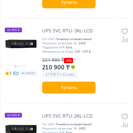
Купить
+2 250 Б
UPS SVC RTU-3KL-LСD
Тип ИБП:
Линейно-интерактивный
Мощность на выходе, Вт:
2400
Поддержка AVR:
Есть
Напряжение на входе:
145 - 275 В
224 990 ₸
210 900 ₸
5
# 140224
17 575 ₸ x 12 мес
Купить
+2 100 Б
UPS SVC RTU-2KL-LСD
Тип ИБП:
Линейно-интерактивный
Мощность на выходе, Вт:
1600
Поддержка AVR:
Есть