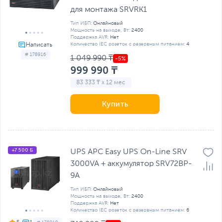
для монтажа SRVRK1
Тип ИБП:
Онлайновый
Мощность на выходе, Вт:
2400
Поддержка AVR:
Нет
Количество IEC розеток с резервным питанием:
4
# 178916
1 049 990 ₸
999 990 ₸
83 333 ₸ x 12 мес
Купить
+7 500 Б
UPS APC Easy UPS On-Line SRV
3000VA + аккумулятор SRV72BP-
9A
Тип ИБП:
Онлайновый
Мощность на выходе, Вт:
2400
Поддержка AVR:
Нет
Количество IEC розеток с резервным питанием:
6