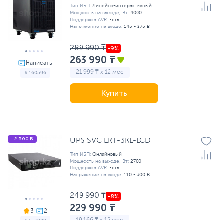
Тип ИБП:
Линейно-интерактивный
Мощность на выходе, Вт:
4000
Поддержка AVR:
Есть
Напряжение на входе:
145 - 275 В
289 990 ₸
263 990 ₸
21 999 ₸ x 12 мес
# 160596
Купить
+2 500 Б
UPS SVC LRT-3KL-LCD
Тип ИБП:
Онлайновый
Мощность на выходе, Вт:
2700
Поддержка AVR:
Есть
Напряжение на входе:
110 - 300 В
249 990 ₸
229 990 ₸
3