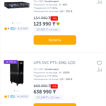
Тип ИБП:
Онлайновый
Мощность на выходе, Вт:
900
Поддержка AVR:
Есть
Напряжение на входе:
110 - 300 В
134 990 ₸
123 990 ₸
4
# 153907
20 665 ₸ x 6 мес
Купить
+6 700 Б
UPS SVC PTS-10KL-LCD
Тип ИБП:
Онлайновый
Мощность на выходе, Вт:
10000
Поддержка AVR:
Есть
Напряжение на входе:
110 - 288 В
669 990 ₸
638 990 ₸
5
# 140220
53 249 ₸ x 12 мес