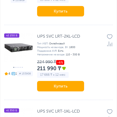
19 166 ₸ x 12 мес
# 153909
Купить
+2 250 Б
UPS SVC LRT-2KL-LCD
Тип ИБП:
Онлайновый
Мощность на выходе, Вт:
1800
Поддержка AVR:
Есть
Напряжение на входе:
110 - 300 В
224 990 ₸
211 990 ₸
4
# 153908
17 666 ₸ x 12 мес
Купить
+1 350 Б
UPS SVC LRT-1KL-LCD