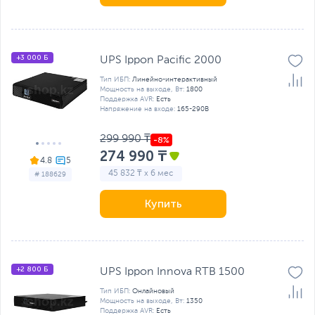
+3 000 Б
UPS Ippon Pacific 2000
Тип ИБП:
Линейно-интерактивный
Мощность на выходе, Вт:
1800
Поддержка AVR:
Есть
Напряжение на входе:
165-290В
299 990 ₸
274 990 ₸
4.8
45 832 ₸ x 6 мес
# 188629
Купить
+2 800 Б
UPS Ippon Innova RTB 1500
Тип ИБП:
Онлайновый
Мощность на выходе, Вт:
1350
Поддержка AVR:
Есть