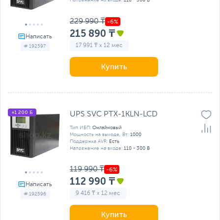
Напряжение на входе:
110 - 300 В
229 990 ₸
215 890 ₸
17 991 ₸ x 12 мес
# 192597
Купить
+1 200 Б
UPS SVC PTX-1KLN-LCD
Тип ИБП:
Онлайновый
Мощность на выходе, Вт:
1000
Поддержка AVR:
Есть
Напряжение на входе:
110 - 300 В
119 990 ₸
112 990 ₸
9 416 ₸ x 12 мес
# 192596
Купить