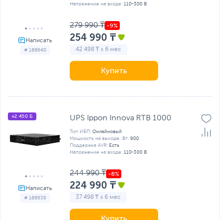
Напряжение на входе:
110-300 В
279 990 ₸
254 990 ₸
42 498 ₸ x 6 мес
# 188640
Купить
+2 450 Б
UPS Ippon Innova RTB 1000
Тип ИБП:
Онлайновый
Мощность на выходе, Вт:
900
Поддержка AVR:
Есть
Напряжение на входе:
110-300 В
244 990 ₸
224 990 ₸
37 498 ₸ x 6 мес
# 188639
Купить