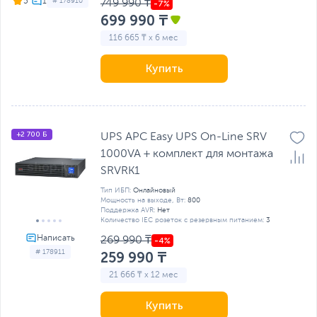
5
# 178910
749 990 ₸
699 990 ₸
116 665 ₸ x 6 мес
Купить
+2 700 Б
UPS APC Easy UPS On-Line SRV
1000VA + комплект для монтажа
SRVRK1
Тип ИБП:
Онлайновый
Мощность на выходе, Вт:
800
Поддержка AVR:
Нет
Количество IEC розеток с резервным питанием:
3
269 990 ₸
# 178911
259 990 ₸
21 666 ₸ x 12 мес
Купить