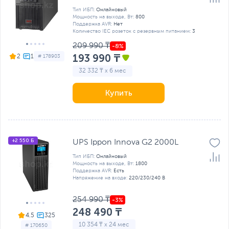
Тип ИБП:
Онлайновый
Мощность на выходе, Вт:
800
Поддержка AVR:
Нет
Количество IEC розеток с резервным питанием:
3
209 990 ₸
193 990 ₸
2
# 178903
32 332 ₸ x 6 мес
Купить
+2 550 Б
UPS Ippon Innova G2 2000L
Тип ИБП:
Онлайновый
Мощность на выходе, Вт:
1800
Поддержка AVR:
Есть
Напряжение на входе:
220/230/240 В
254 990 ₸
248 490 ₸
4.5
10 354 ₸ x 24 мес
# 170650