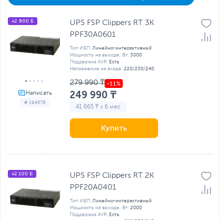
+2 800 Б
UPS FSP Clippers RT 3K
PPF30A0601
Тип ИБП:
Линейно-интерактивный
Мощность на выходе, Вт:
3000
Поддержка AVR:
Есть
Напряжение на входе:
220/230/240
279 990 ₸
249 990 ₸
# 194578
41 665 ₸ x 6 мес
Купить
+2 100 Б
UPS FSP Clippers RT 2K
PPF20A0401
Тип ИБП:
Линейно-интерактивный
Мощность на выходе, Вт:
2000
Поддержка AVR:
Есть