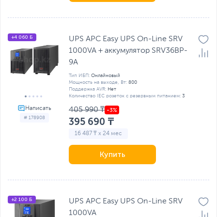
+4 060 Б
UPS APC Easy UPS On-Line SRV
1000VA + аккумулятор SRV36BP-
9A
Тип ИБП:
Онлайновый
Мощность на выходе, Вт:
800
Поддержка AVR:
Нет
Количество IEC розеток с резервным питанием:
3
405 990 ₸
# 178908
395 690 ₸
16 487 ₸ x 24 мес
Купить
+2 100 Б
UPS APC Easy UPS On-Line SRV
1000VA