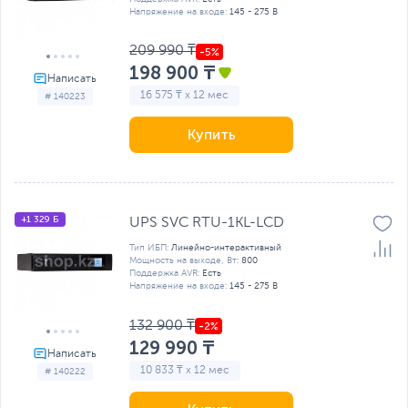
Напряжение на входе:
145 - 275 В
209 990 ₸
198 900 ₸
16 575 ₸ x 12 мес
# 140223
Купить
+1 329 Б
UPS SVC RTU-1KL-LСD
Тип ИБП:
Линейно-интерактивный
Мощность на выходе, Вт:
800
Поддержка AVR:
Есть
Напряжение на входе:
145 - 275 В
132 900 ₸
129 990 ₸
10 833 ₸ x 12 мес
# 140222