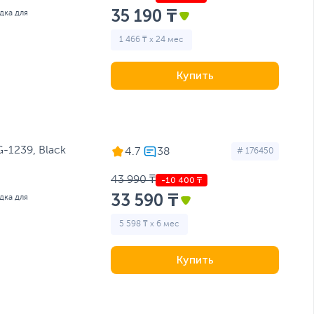
35 190 ₸
дка для
1 466 ₸ x 24 мес
Купить
1239, Black
4.7
# 176450
43 990 ₸
33 590 ₸
дка для
5 598 ₸ x 6 мес
Купить