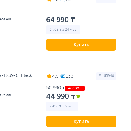
64 990 ₸
дка для
2 708 ₸ x 24 мес
Купить
1239-6, Black
4.5
# 165948
50 990 ₸
44 990 ₸
дка для
7 498 ₸ x 6 мес
Купить