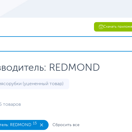
Скачать прилож
зводитель: REDMOND
ясорубки (уцененный товар)
5 товаров
15
тель: REDMOND
Сбросить все