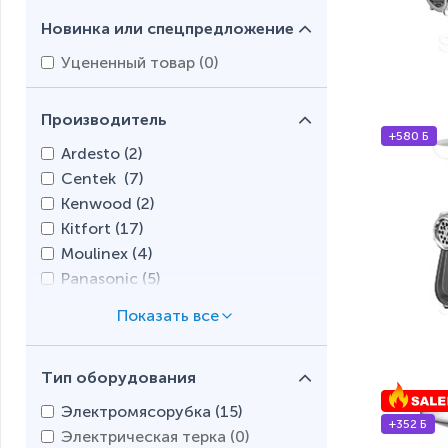
Новинка или спецпредложение
Уцененный товар (
0
)
Производитель
+580 Б
Ardesto (
2
)
Centek (
7
)
Kenwood (
2
)
Kitfort (
17
)
Moulinex (
4
)
Panasonic (
5
)
REDMOND (
15
)
Scarlett (
17
)
Gorenje (
5
)
Тип оборудования
Timberk (
1
)
Электромясорубка (
15
)
+352 Б
Электрическая терка (
0
)