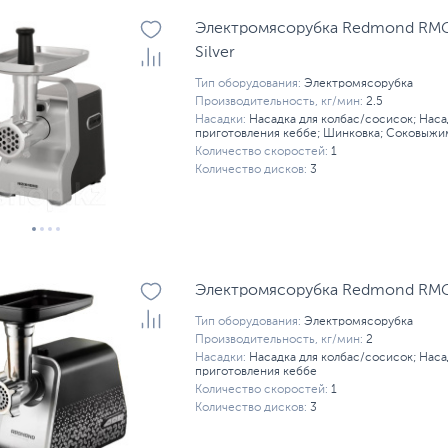
Электромясорубка Redmond RMG-
Silver
Тип оборудования:
Электромясорубка
Производительность, кг/мин:
2.5
Насадки:
Насадка для колбас/сосисок; Наса
приготовления кеббе; Шинковка; Соковыжи
Количество скоростей:
1
Количество дисков:
3
Электромясорубка Redmond RMG-
Тип оборудования:
Электромясорубка
Производительность, кг/мин:
2
Насадки:
Насадка для колбас/сосисок; Наса
приготовления кеббе
Количество скоростей:
1
Количество дисков:
3