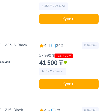
1 458 ₸ x 24 мес
Купить
1223-6, Black
4.4
# 167064
57 990 ₸
41 500 ₸
дка для
6 917 ₸ x 6 мес
Купить
1215, Black
4.3
# 167063