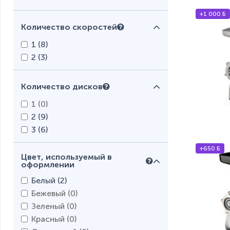
1.7 (
0
)
2 (
3
)
+1 000 Б
Количество скоростей
2.2 (
0
)
2.3 (
0
)
1 (
8
)
2.5 (
2
)
2 (
3
)
2.6 (
0
)
2.7 (
2
)
Количество дисков
3 (
0
)
1 (
0
)
2 (
9
)
3 (
6
)
+650 Б
Цвет, используемый в
оформлении
Белый (
2
)
Бежевый (
0
)
Зеленый (
0
)
Красный (
0
)