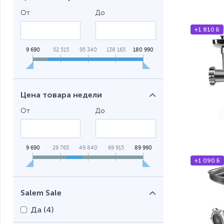
От
До
+1 810 Б
9 690
52 515
95 340
138 165
180 990
Цена товара недели
От
До
9 690
29 765
49 840
69 915
89 990
+1 090 Б
Salem Sale
Да (
4
)