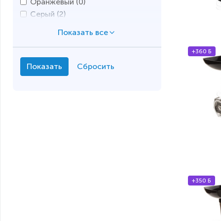
Оранжевый (
0
)
Серый (
2
)
Стальной (
7
)
Фиолетовый (
0
)
Черный (
11
)
+360 Б
+350 Б