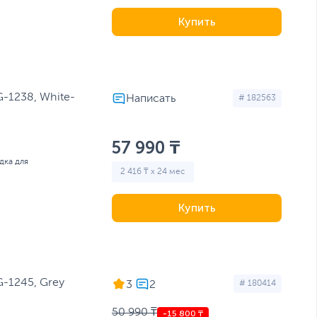
Купить
-1238, White-
# 182563
57 990 ₸
дка для
2 416 ₸ x 24 мес
Купить
-1245, Grey
3
# 180414
50 990 ₸