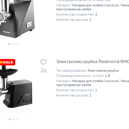
Производительность, кг/мин:
1.6
Насадки:
Насадка для колбас/сосисок; Наса
приготовления кеббе
Количество скоростей:
2
Количество дисков:
2
Электромясорубка Redmond RMG-
Тип оборудования:
Электромясорубка
Производительность, кг/мин:
1.6
Насадки:
Насадка для колбас/сосисок; Наса
приготовления кеббе
Количество скоростей:
1
Количество дисков:
2