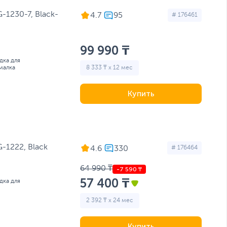
1230-7, Black-
4.7
# 176461
99 990 ₸
дка для
малка
8 333 ₸ x 12 мес
Купить
1222, Black
4.6
# 176464
64 990 ₸
57 400 ₸
дка для
2 392 ₸ x 24 мес
Купить