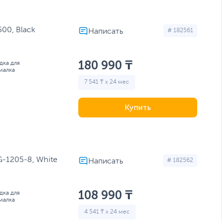
00, Black
# 182561
180 990 ₸
дка для
малка
7 541 ₸ x 24 мес
Купить
-1205-8, White
# 182562
108 990 ₸
дка для
малка
4 541 ₸ x 24 мес