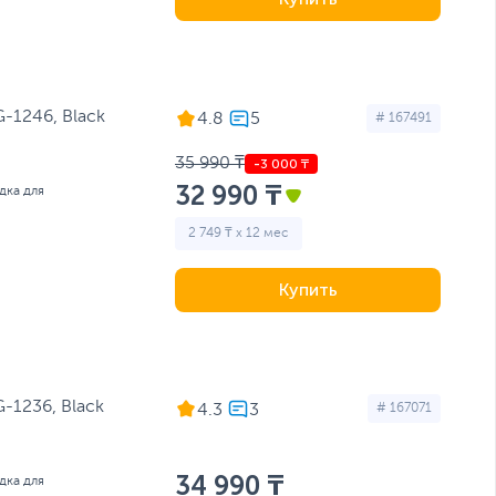
1246, Black
4.8
# 167491
35 990 ₸
32 990 ₸
дка для
2 749 ₸ x 12 мес
Купить
1236, Black
4.3
# 167071
34 990 ₸
дка для