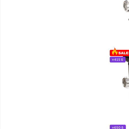
+415 Б
+650 Б