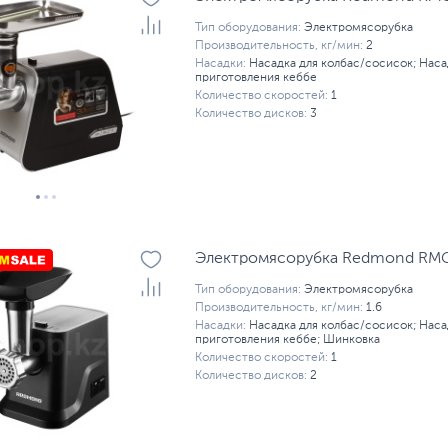
Тип оборудования:
Электромясорубка
Производительность, кг/мин:
2
Насадки:
Насадка для колбас/сосисок; Наса
приготовления кеббе
Количество скоростей:
1
Количество дисков:
3
Электромясорубка Redmond RMG-
Тип оборудования:
Электромясорубка
Производительность, кг/мин:
1.6
Насадки:
Насадка для колбас/сосисок; Наса
приготовления кеббе; Шинковка
Количество скоростей:
1
Количество дисков:
2