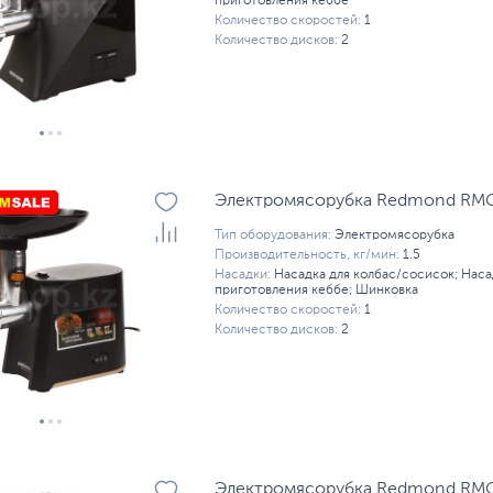
приготовления кеббе
Количество скоростей:
1
Количество дисков:
2
Электромясорубка Redmond RMG-
Тип оборудования:
Электромясорубка
Производительность, кг/мин:
1.5
Насадки:
Насадка для колбас/сосисок; Наса
приготовления кеббе; Шинковка
Количество скоростей:
1
Количество дисков:
2
Электромясорубка Redmond RMG-