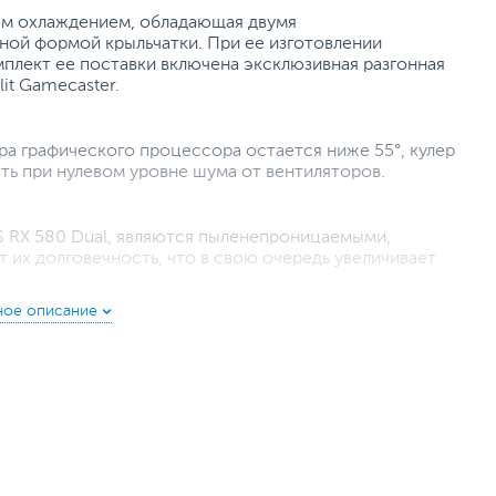
ым охлаждением, обладающая двумя
ой формой крыльчатки. При ее изготовлении
плект ее поставки включена эксклюзивная разгонная
it Gamecaster.
ра графического процессора остается ниже 55°, кулер
ть при нулевом уровне шума от вентиляторов.
S RX 580 Dual, являются пыленепроницаемыми,
т их долговечность, что в свою очередь увеличивает
кое давление
геометрией крыльчатки, входящие в состав системы
поток и увеличивают статическое давление по
и производят в три раза меньше шума.