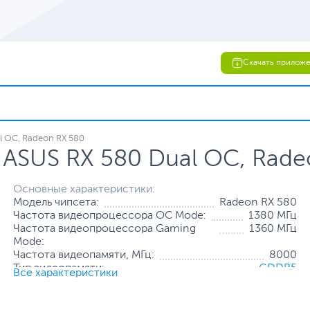
Скачать прилож
l OC, Radeon RX 580
 ASUS RX 580 Dual OC, Rade
Основные характеристики:
Модель чипсета:
Radeon RX 580
Частота видеопроцессора OC Mode:
1380 МГц
Частота видеопроцессора Gaming
1360 МГц
Mode:
Частота видеопамяти, МГц:
8000
Тип видеопамяти:
GDDR5
Все характеристики
Объем видеопамяти:
8 ГБ
Разрядность шины видеопамяти:
256 бит
Количество универсальных
2304