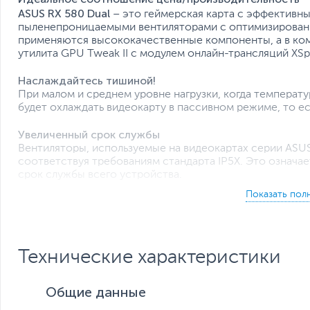
ASUS RX 580
Dual
– это геймерская карта с эффективн
пыленепроницаемыми вентиляторами с оптимизированн
применяются высококачественные компоненты, а в ком
утилита GPU Tweak II с модулем онлайн-трансляций XSpl
Наслаждайтесь тишиной!
При малом и среднем уровне нагрузки, когда температу
будет охлаждать видеокарту в пассивном режиме, то ес
Увеличенный срок службы
Вентиляторы, используемые на видеокартах серии ASU
соответствуя требованиям стандарта IP5X. Это означае
срок службы всего устройства.
Усиленный воздушный поток и повышенное статичес
Высококачественные вентиляторы с оптимизированной 
охлаждения данной видеокарты, усиливают воздушный 
сравнению с кулером референсной модели. При этом он
Технические характеристики
Общие данные