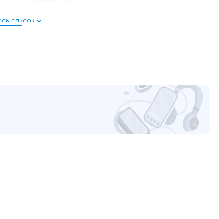
PCI Express 3.0
8-pin
2
500
DirectX 12.0, OpenGL 4.5
AMD App Acceleration
,
AMD Eyefinity
,
AMD
FreeSync
,
HDCP
,
VR Ready
2 вентилятора
,
Активное
,
Автоматический
пассивный режим
,
Тепловые трубки
Частота графического процессора увеличена
до 1380 МГц для более высокой
производительности
Высокоэффективная система охлаждения
Пыленепроницаемые вентиляторы
(сертификация IP5X)
Премиальные компоненты Super Alloy Power II и
автоматизированная технология производства
Auto-Extreme