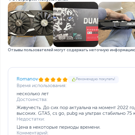
Размеры и вес
Длина видеокарты, мм
Упаковка
Размер упаковки (Ш х В х Г)
Отзывы пользователей могут содержать неточную информацию 
Вес с упаковкой
Заводские данные
Срок гарантии (мес.)
Ссылка на сайт производителя
Romanov
Рекомендую покупать!
Если вы заметили ошибку или неточность в описании товара, пожал
Время использования:
Xарактеристики, комплект поставки и внешний вид данного товар
без отражения в каталоге интернет-магазина.
несколько лет
Достоинства:
Живучесть. До сих пор актуальна на момент 2022 год
высоких. GTA5, cs go, pubg на ультрах стабильно 75
Недостатки:
Цена в некоторые периоды времени.
Комментарий: