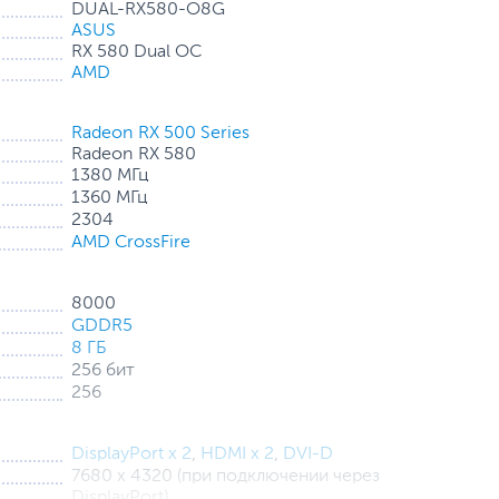
DUAL-RX580-O8G
ASUS
RX 580 Dual OC
AMD
Radeon RX 500 Series
Radeon RX 580
1380 МГц
1360 МГц
2304
AMD CrossFire
8000
GDDR5
8 ГБ
256 бит
256
DisplayPort x 2
,
HDMI x 2
,
DVI-D
7680 x 4320 (при подключении через
DisplayPort)