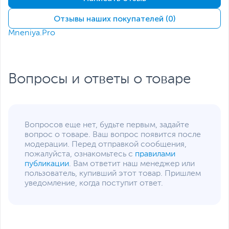
разрешение
подключении через
DisplayPort)
Отзывы наших покупателей (0)
Подключение
Mneniya.Pro
Интерфейс
PCI Express 3.0
подключения
Разъемы питания
8-pin
Вопросы и ответы о товаре
Количество
2
занимаемых слотов
расширения
Минимальная
450
Вопросов еще нет, будьте первым, задайте
мощность блока
вопрос о товаре. Ваш вопрос появится после
питания, не менее, Вт
модерации. Перед отправкой сообщения,
Дополнительная информация
пожалуйста, ознакомьтесь с
правилами
публикации
. Вам ответит наш менеджер или
Поддерживаемые API
DirectX 12.0, OpenGL
пользователь, купивший этот товар. Пришлем
4.5, Vulkan API
уведомление, когда поступит ответ.
Технологии
NVIDIA Ansel
,
NVIDIA
CUDA
,
NVIDIA G-Sync
,
NVIDIA PhysX
,
HDCP
,
VR
Ready