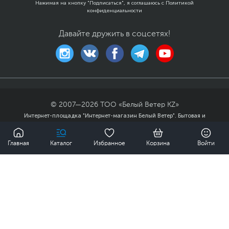
Xарактеристики, комплект поставки и внешний вид данного товара
Нажимая на кнопку "Подписаться", я соглашаюсь с
Политикой
могут отличаться от указанных или могут быть изменены
конфиденциальности
производителем без отражения в каталоге интернет-магазина.
Давайте дружить в соцсетях!
© 2007—
2026
ТОО «Белый Ветер KZ»
Интернет-площадка "Интернет-магазин Белый Ветер". Бытовая и
компьютерная техника, комплектующие, ноутбуки, смартфоны и
0
аксессуары в гг. Алматы, Астана и других городах Казахстана.
Главная
Каталог
Избранное
Корзина
Войти
Публичный договор
Политика
конфиденциальности
Карта сайта
Мы доставили заказов