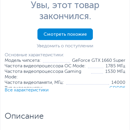
Увы, этот товар
закончился.
Смотреть похожие
Уведомить о поступлении
Основные характеристики:
Модель чипсета:
GeForce GTX 1660 Super
Частота видеопроцессора OC Mode:
1785 МГц
Частота видеопроцессора Gaming
1530 МГц
Mode:
Частота видеопамяти, МГц:
14000
Тип видеопамяти:
GDDR6
Все характеристики
Объем видеопамяти:
6 ГБ
Разрядность шины видеопамяти:
192 бит
Количество универсальных
1408
процессоров:
Описание
Разъемы:
DisplayPort
,
HDMI
,
DVI-D
Все характеристики