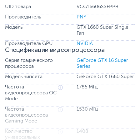
UID товара
VCG16606SSFPPB
Производитель
PNY
Модель
GTX 1660 Super Single
Fan
Производитель GPU
NVIDIA
Спецификации видеопроцессора
Серия графического
GeForce GTX 16 Super
процессора
Series
Модель чипсета
GeForce GTX 1660 Super
Частота
1785 МГц
видеопроцессора OC
Mode
Частота
1530 МГц
видеопроцессора
Gaming Mode
Количество
1408
универсальных