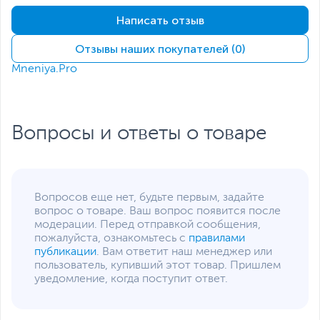
Антивибрационные
Написать отзыв
силиконовые вставки с
двух сторон
Размеры и вес
Отзывы наших покупателей (0)
Mneniya.Pro
Размеры (Ш х В х Г)
14 х 14 х 2.5 см
Размер упаковки (Ш х В
14.6 х 19.4 х 3 см
х Г)
Вопросы и ответы о товаре
Вес изделия
0.17 кг
Вес с упаковкой
0.23 кг
Упаковка
RTL
Заводские данные
Вопросов еще нет, будьте первым, задайте
вопрос о товаре. Ваш вопрос появится после
Срок гарантии (мес.)
12
модерации. Перед отправкой сообщения,
пожалуйста, ознакомьтесь с
правилами
Ссылка на сайт
ru.thermaltake.com
публикации
. Вам ответит наш менеджер или
производителя
пользователь, купивший этот товар. Пришлем
Если вы заметили ошибку или неточность в описании товара,
уведомление, когда поступит ответ.
пожалуйста, выделите текст с ошибкой и нажмите Ctrl+Enter.
Xарактеристики, комплект поставки и внешний вид данного товара
могут отличаться от указанных или могут быть изменены