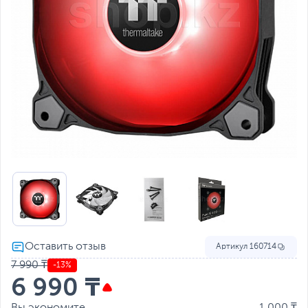
Артикул
160714
7 990 ₸
-13%
6 990 ₸