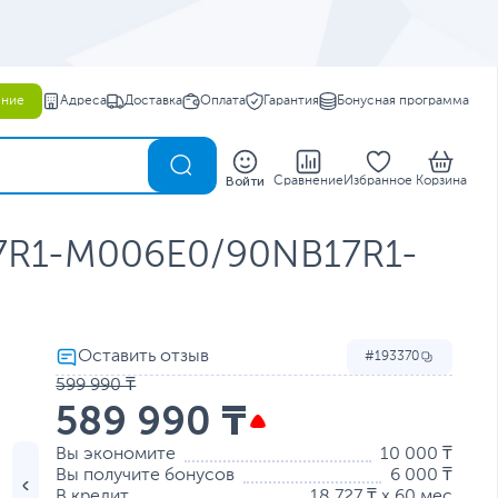
ение
Адреса
Доставка
Оплата
Гарантия
Бонусная программа
0
Войти
Сравнение
Избранное
Корзина
17R1-M006E0/90NB17R1-
193370
599 990 ₸
589 990 ₸
Вы экономите
10 000 ₸
Вы получите бонусов
6 000 ₸
В кредит
18 727 ₸ x 60 мес