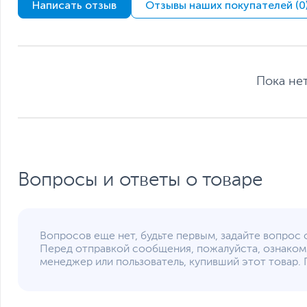
Написать отзыв
Отзывы наших покупателей (0
Количество разъемов USB 3.1/ USB 3.2 Gen 2
Количество разъемов USB Type-C
Сетевые подключения
Средства коммуникации
Пока нет
Версия Bluetooth
Функции и особенности
Мультимедиа
Материалы отделки
Особенности веб-камеры
Вопросы и ответы о товаре
Особенности клавиатуры
Оптический привод
Цвет, используемый в оформлении
Дополнительно
Вопросов еще нет, будьте первым, задайте вопрос 
Перед отправкой сообщения, пожалуйста, ознаком
менеджер или пользователь, купивший этот товар. 