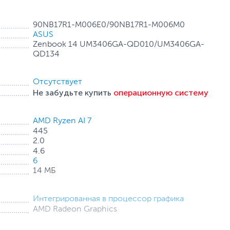
ческим ядром Radeon и 16 гигабайтам оперативной
90NB17R1-M006E0/90NB17R1-M006M0
ми задачами. В его современную аппаратную
ASUS
 накопитель, работающий в режиме PCIe 3.0 и
Zenbook 14 UM3406GA-QD010/UM3406GA-
QD134
очно, ведь тот оснащается высококачественным OLED-
Отсутствует
920 x 1200. Тонкая экранная рамка способствует
Не забудьте купить
операционную систему
р экрана составляет целых 90%. Его эргономичность, в
сертифицирована лабораторией TÜV Rheinland.
AMD Ryzen AI 7
445
2.0
4.6
6
14 МБ
Интегрированная в процессор графика
AMD Radeon Graphics