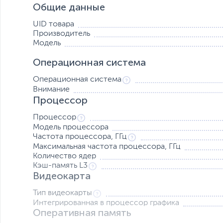
Общие данные
Современная конфигурация
Благодаря процессору AMD Ryzen со встроенным графи
UID товара
памяти, ноутбук Zenbook 14 легко справляется с любы
Производитель
конфигурацию также входят скоростной твердотельный
Модель
беспроводной модуль Wi-Fi 6E.
Операционная система
Красота на большом экране
Любой контент выглядит на ноутбуке Zenbook 14 крас
Операционная система
дисплеем увеличенного формата 16:10 с разрешением 1
Внимание
компактности всего устройства – относительный разме
Процессор
том числе низкий уровень излучаемого синего света, 
Процессор
Модель процессора
Частота процессора, ГГц
Максимальная частота процессора, ГГц
Количество ядер
Кэш-память L3
Видеокарта
Тип видеокарты
Интегрированная в процессор графика
Оперативная память