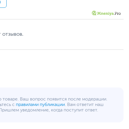
)
(комбинированный)
1
2
Wi-Fi (802.11ax)
,
Bluetooth
 отзывов.
5.4
Веб-камера, Динамики, Микрофон
Металл, Пластик
Инфракрасная камера, Физическая шторка на
камере, Разрешение 1080p FHD, Функция
Camera for Windows Hello
Подсветка клавиш
Отсутствует
Черный
1.07 млрд оттенков
о товаре. Ваш вопрос появится после модерации.
Время отклика 0.2 мс
ьтесь с
правилами публикации
. Вам ответит наш
Контрастность 1000000:1
Пришлем уведомление, когда поступит ответ.
Пиковая яркость 600 кд/м²
Отдельные клавиши Copilot
Раскрывается на 180 градусов