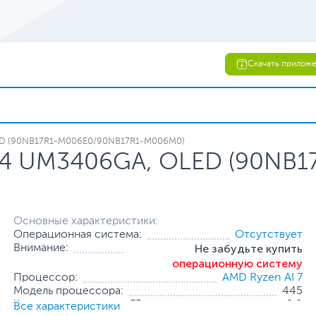
Скачать прилож
LED (90NB17R1-M006E0/90NB17R1-M006M0)
 14 UM3406GA, OLED (90NB
Основные характеристики:
Операционная система:
Отсутствует
Не забудьте купить
Внимание:
операционную систему
Процессор:
AMD Ryzen AI 7
Модель процессора:
445
Частота процессора, ГГц:
2.0
Все характеристики