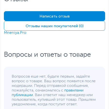
электронный
выбора композиции кадра, съемки и записи.
видоискатель OLED
Угол охвата (по
Используйте различные объективы и аксессуары, от
Написать отзыв
вертикали/горизонтали)
штативов-моноподов до микрофонов, и воплотите в
приблизительно 100%
жизнь свои творческие фантазии.
(При высоком качестве
Отзывы наших покупателей (0)
изображения JPEG,
Mneniya.Pro
соотношение сторон
3:2, прибл. Окулярная
точка 22 мм)
Предварительный
просмотр глубины
Вопросы и ответы о товаре
резкости с помощью
назначаемой кнопки и
если для функции
имитации отображения
установлено значение
Вопросов еще нет, будьте первым, задайте
«Экспозиция+DOF»
вопрос о товаре. Ваш вопрос появится после
Вынесенная окулярная
модерации. Перед отправкой сообщения,
точка прибл. 22 мм (на
пожалуйста, ознакомьтесь с
правилами
расстоянии -1 м от
публикации
. Вам ответит наш менеджер или
линзы окуляра)
пользователь, купивший этот товар. Пришлем
Подстройка диоптрий
уведомление, когда поступит ответ.
От -3 до 1 м (диоптрии)