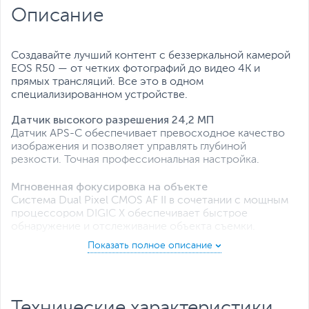
Описание
Создавайте лучший контент с беззеркальной камерой
EOS R50 — от четких фотографий до видео 4K и
прямых трансляций. Все это в одном
специализированном устройстве.
Датчик высокого разрешения 24,2 МП
Датчик APS-C обеспечивает превосходное качество
изображения и позволяет управлять глубиной
резкости. Точная профессиональная настройка.
Мгновенная фокусировка на объекте
Система Dual Pixel CMOS AF II в сочетании с мощным
процессором DIGIC X обеспечивает быстрое
обнаружение и отслеживание объекта съемки.
Быстрая серийная съемка
Съемка незабываемых моментов со скоростью
12 кадров/сек. Снимайте со скоростью 15 кадров/сек.
с бесшумным электронным затвором. Выбор за вами.
Технические характеристики