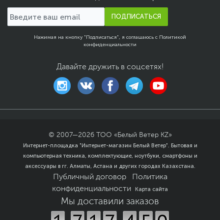
JPEG 8-битный: 2 вида
сжатия
ПОДПИСАТЬСЯ
HEIF 10-битный: 2 вида
сжатия
Нажимая на кнопку "Подписаться", я соглашаюсь с
Политикой
Совместимость с Exif
конфиденциальности
2.31 и Design rule for
Camera File system 2.0
Давайте дружить в соцсетях!
Совместимость с
цифровым форматом
управления печатью
DPOF версии 1.1
Формат изображений
JPEG
,
RAW
,
JPEG+RAW
,
RAW+HEIF
© 2007—
2026
ТОО «Белый Ветер KZ»
Размер изображений
JPEG/ HEIF:
Интернет-площадка "Интернет-магазин Белый Ветер". Бытовая и
3:2 (L) 6000x4000, (M)
компьютерная техника, комплектующие, ноутбуки, смартфоны и
3984x2656, (S1)
аксессуары в гг. Алматы, Астана и других городах Казахстана.
2976x1984, (S2)
Публичный договор
Политика
2400x1600
4:3 (L) 5328x4000, (M)
конфиденциальности
Карта сайта
3552x2664, (S1)
Мы доставили заказов
2656x1992, (S2)
2112x1600