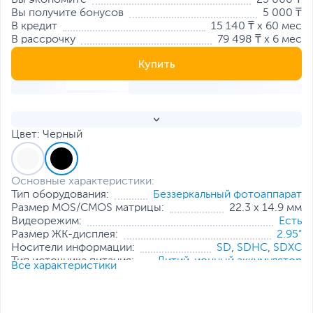
Вы экономите
23 000 ₸
Вы получите бонусов
5 000 ₸
В кредит
15 140 ₸ x 60 мес
В рассрочку
79 498 ₸ x 6 мес
Купить
Цвет: Черный
Основные характеристики:
Тип оборудования:
Беззеркальный фотоаппарат
Размер MOS/CMOS матрицы:
22.3 x 14.9 мм
Видеорежим:
Есть
Размер ЖК-дисплея:
2.95"
Носители информации:
SD
,
SDHC
,
SDXC
Тип источника питания:
Литий-ионный аккумулятор
Все характеристики
Все характеристики