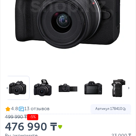
4.8
Артикул
178410
499 990 ₸
-5%
476 990 ₸