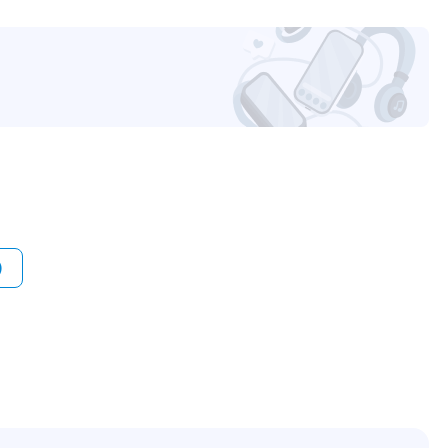
Jumbo-кадр 9 КБ
Отключение порта с самым низким
приоритетом при перегрузке
Приоритет от порта 4 до порта 1
14.5 х 8 х 2.7 см
25.5 х 11 х 5.5 см
0.3 кг
0.51 кг
RTL
12
grandstream.com
)
уйста, выделите текст с ошибкой и нажмите Ctrl+Enter.
а могут отличаться от указанных или могут быть изменены производителем