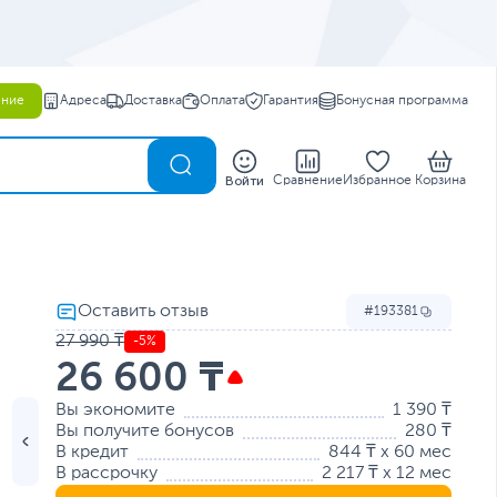
ение
Адреса
Доставка
Оплата
Гарантия
Бонусная программа
0
Войти
Сравнение
Избранное
Корзина
193381
27 990 ₸
-5%
26 600 ₸
Вы экономите
1 390 ₸
Вы получите бонусов
280 ₸
В кредит
844 ₸ x 60 мес
В рассрочку
2 217 ₸ x 12 мес