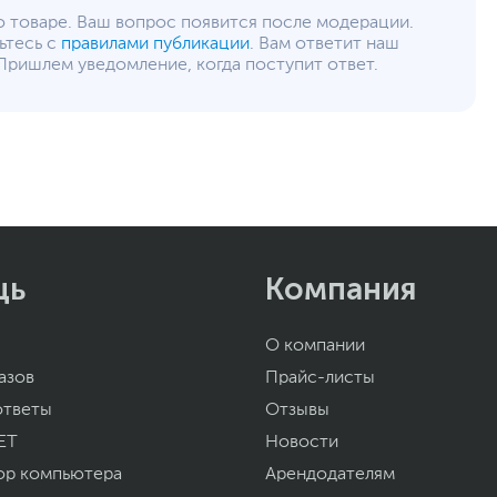
о товаре. Ваш вопрос появится после модерации.
ьтесь с
правилами публикации
. Вам ответит наш
Пришлем уведомление, когда поступит ответ.
щь
Компания
О компании
азов
Прайс-листы
ответы
Отзывы
ET
Новости
ор компьютера
Арендодателям