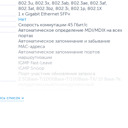
802.3u, 802.3x, 802.3ab, 802.3ae, 802.3af,
802.3at, 802.3bz, 802.3i, 802.1р, 802.1X
1 х Gigabit Ethernet SFP+
Нет
Скорость коммутации 45 Гбит/с
Автоматическое определение MDI/MDIX на всех
портах
Автоматическое запоминание и забывание
MAC-адреса
Автоматическое запоминание портов
маршрутизации
IGMP Fast-Leave
IGMP Snoop
Порт-участник обновления запроса
2.5GBase-T/1000Base-T/100Base-TX/ 10 Base-Te,
полудуплексный/полнодуплексный
4K записей на устройство
от сети переменного тока
7
от 0 до 40 °C
от 10 до 90%, без конденсата
Настенный/потолочный крепеж, Металлический
корпус