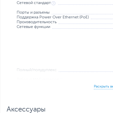
Сетевой стандарт
Порты и разъемы
Поддержка Power Over Ethernet (PoE)
Производительность
Сетевые функции
Полный/полудуплекс
Таблица MAC-адресов
Питание
Потребляемая мощность, Вт
Рабочая температура
Рабочая влажность
Особенности
Аксессуары