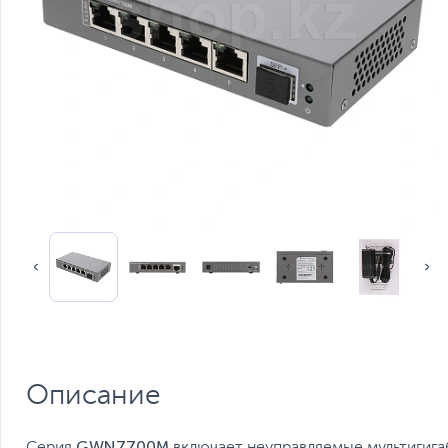
Описание
GWN7700M
Серия
включает неуправляемые мультигиг