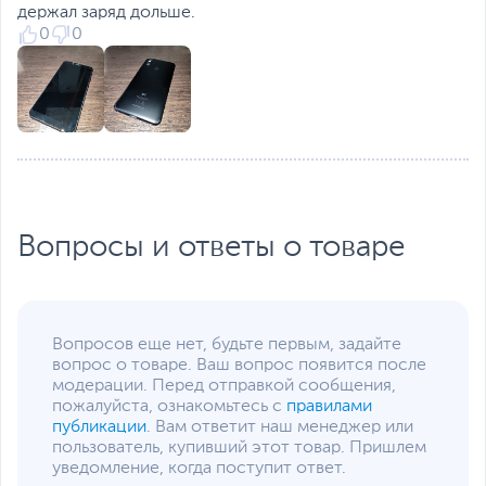
Питание
держал заряд дольше.
0
0
Тип аккумулятора
Литий-ионный (Li-Ion),
Несъемный
Емкость аккумулятора
3010 мАч
Функции и особенности
Разъемы
USB Type-C
Датчики
Акселерометр,
Гироскоп, Датчик
Вопросы и ответы о товаре
освещенности, Датчик
приближения, Датчик
Холла, Сканер
отпечатков пальцев,
Цифровой компас
Вопросов еще нет, будьте первым, задайте
Корпус
Выполнен из алюминия
вопрос о товаре. Ваш вопрос появится после
модерации. Перед отправкой сообщения,
Цвет, используемый в
Черный
пожалуйста, ознакомьтесь с
правилами
оформлении
публикации
. Вам ответит наш менеджер или
пользователь, купивший этот товар. Пришлем
Дополнительные
Чехол
уведомление, когда поступит ответ.
аксессуары в комплекте