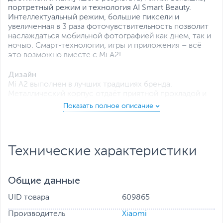
портретный режим и технология AI Smart Beauty.
Интеллектуальный режим, большие пиксели и
увеличенная в 3 раза фоточувствительность позволит
наслаждаться мобильной фотографией как днем, так и
ночью. Смарт-технологии, игры и приложения – всё
это возможно вместе с Mi A2!
Дизайн
Mi A2 выполнен в лучших традициях бренда.
Металлический корпус отдаёт приятной прохладой и
дарит понимание, что в руках по-настоящему
надёжное и дорогое устройство. Дисплей с
соотношением сторон 18:9 занимает 77,4% всего
лицевого пространства, оставляя минимум места под
рамки. В смартфоне всё смотрится лаконично, нет ни
Технические характеристики
одной лишней детали, а держать мобильный телефон в
руках – одно удовольствие.
Общие данные
Процессор
За производительность Mi A2 отвечает восьмиядерный
UID товара
609865
процессор Qualcomm Snapdragon 660 с
видеоускорителем Adreno 512. Четыре ядра Kryo 260,
Производитель
Xiaomi
с тактовой частотой 1.8 ГГц, и четыре