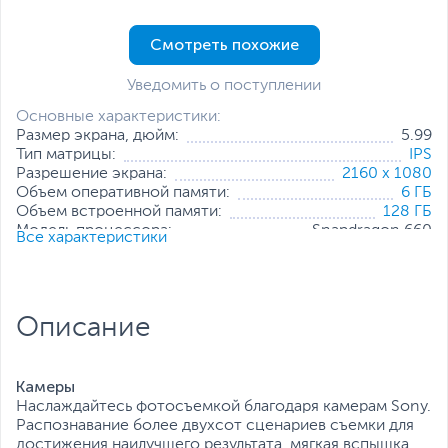
Смотреть похожие
Уведомить о поступлении
Основные характеристики:
Размер экрана, дюйм:
5.99
Тип матрицы:
IPS
Разрешение экрана:
2160 x 1080
Объем оперативной памяти:
6 ГБ
Объем встроенной памяти:
128 ГБ
Модель процессора:
Snapdragon 660
Все характеристики
Частота процессора:
2.2 ГГц +1.8 ГГц
Фронтальная камера, Мп:
20
Количество SIM-карт:
2
Тип SIM-карты:
NanoSIM
Описание
Беспроводные интерфейсы:
Wi-Fi
,
Bluetooth
Все характеристики
Камеры
Наслаждайтесь фотосъемкой благодаря камерам Sony.
Распознавание более двухсот сценариев съемки для
достижения наилучшего результата, мягкая вспышка,