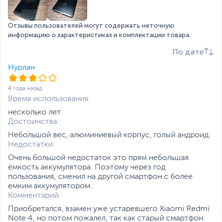
Особенности
Двойная камера
,
LED
основной камеры
вспышка
Отзывы пользователей могут содержать неточную
Разрешение видео
3840 х 2160 пикселей,
информацию о характеристиках и комплектации товара.
30 кадров в секунду
По дате
SIM-карта и связь
Нурлан
Количество SIM-карт
2
Тип SIM-карты
NanoSIM
4 года назад
Время использования:
Мобильный интернет
3G
,
4G
несколько лет
Поддерживаемые
2G GSM: 850, 900, 1800,
Достоинства:
частоты
1900 МГц
Небольшой вес, алюминиевый корпус, голый андроид.
3G UMTS: 850, 900,
Недостатки:
1700, 1900, 2100 МГц
Очень большой недостаток это прям небольшая
Поддерживаемые
800, 850, 900, 1700,
ёмкость аккумулятора. Поэтому через год
частоты 4G, МГц
1800, 1900, 2100, 2600
пользования, сменил на другой смартфон с более
емким аккумулятором.
Беспроводные
Wi-Fi
,
Bluetooth
Комментарий:
интерфейсы
Приобретался, взамен уже устаревшего Xiaomi Redmi
Датчики навигации
GPS, A-GPS, ГЛОНАСС
Note 4, но потом пожалел, так как старый смартфон