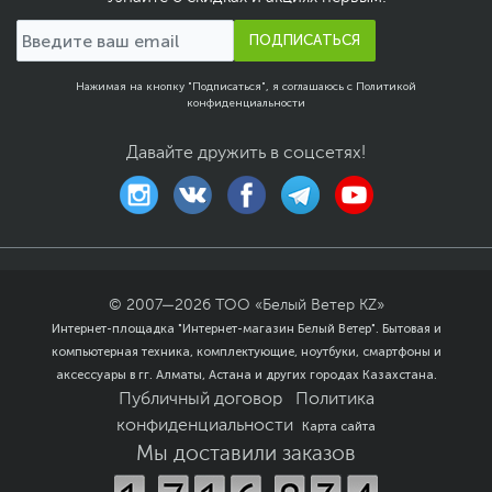
Вес с упаковкой
0.42 кг
Заводские данные
ПОДПИСАТЬСЯ
Срок гарантии (мес.)
12
Нажимая на кнопку "Подписаться", я соглашаюсь с
Политикой
конфиденциальности
Ссылка на сайт
www.mi.com
производителя
Давайте дружить в соцсетях!
Если вы заметили ошибку или неточность в описании товара,
пожалуйста, выделите текст с ошибкой и нажмите Ctrl+Enter.
Xарактеристики, комплект поставки и внешний вид данного товара
могут отличаться от указанных или могут быть изменены
производителем без отражения в каталоге интернет-магазина.
© 2007—
2026
ТОО «Белый Ветер KZ»
Интернет-площадка "Интернет-магазин Белый Ветер". Бытовая и
компьютерная техника, комплектующие, ноутбуки, смартфоны и
аксессуары в гг. Алматы, Астана и других городах Казахстана.
Публичный договор
Политика
конфиденциальности
Карта сайта
Мы доставили заказов