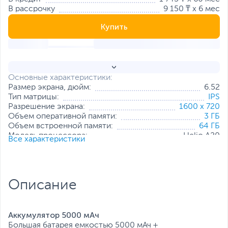
В рассрочку
9 150 ₸ x 6 мес
Купить
Основные характеристики:
Размер экрана, дюйм:
6.52
Тип матрицы:
IPS
Разрешение экрана:
1600 x 720
Объем оперативной памяти:
3 ГБ
Объем встроенной памяти:
64 ГБ
Модель процессора:
Helio A20
Все характеристики
Частота процессора:
1.8 ГГц
Основная камера, Мп:
13 + 2
Фронтальная камера, Мп:
8
Количество SIM-карт:
2
Описание
Тип SIM-карты:
NanoSIM
Все характеристики
Аккумулятор 5000 мАч
Большая батарея емкостью 5000 мАч +