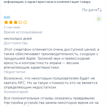
информацию о характеристиках и комплектации товара.
активирует быстрые клавиши для принятия звонка /
Наличие камеры
на задней панели,
записи звонка / фотографирования / снятия сигнала
фронтальная
По дате
тревоги.
Основная камера, Мп
13 + 2
Adil
Более увлекательное взаимодействие
Фронтальная камера,
8
Bluetooth Audio Share: хорошие друзья, делитесь
2 года назад
Мп
вместе
Время использования:
Откройте функцию Bluetooth, подключитесь к
Особенности
Двойная камера
,
2-LED
несколько дней
нескольким динамикам Bluetooth или беспроводным
основной камеры
вспышки
Достоинства:
наушникам Bluetooth или 2 наушникам TWS
Разрешение видео
1920 х 1080 пикселей
Этот смартфон отличается очень доступной ценой, а
одновременно - это звучит безумно? SPARK Go 2020
SIM-карта и связь
также обеспечивает производительность, сходную с
делает это возможным! Теперь наслаждайтесь
продукцией Apple. Громкий звук и превосходная
иммерсивным стереозвуком и доведите вечеринку до
Количество SIM-карт
2
яркость и контрастность экрана — весьма
кульминации. Делитесь хорошей музыкой или
впечатляющие характеристики.
любимым фильмом с друзьями вместе. Любить - значит
Тип SIM-карты
NanoSIM
Недостатки:
делиться.
* Для лучшего звукового эффекта рекомендуется
Мобильный интернет
Возможно, что некоторым пользователям будет не
4G
одновременно подключать не более 3 динамиков
хватать NFC. Но за такую стоимость это не является
Bluetooth.
Поддерживаемые
2G GSM: 900, 1800 МГц
определяющим недостатком.
частоты
3G: 900, 2100 МГц
Комментарий:
HiOS 6.2, более оптимизированная мобильная жизнь
Все положительные отзывы оказались правдивыми.
Поддерживаемые
700, 800, 900, 1800,
Основанная на Android 10 (версия Go), HiOS 6.2
Настройка устройства заняла некоторое время из-за
частоты 4G, МГц
2100, 2300, 2600
обеспечивает более интеллектуальный и удобный