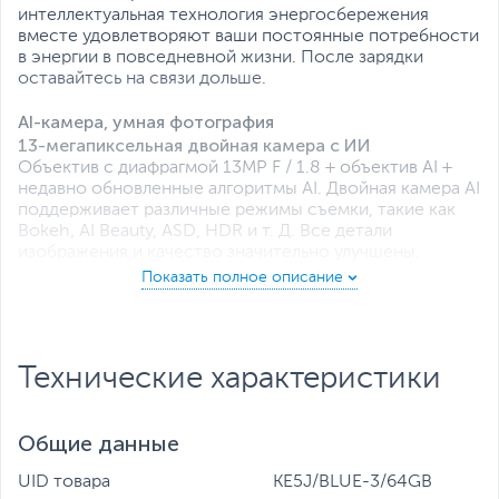
интеллектуальная технология энергосбережения
вместе удовлетворяют ваши постоянные потребности
в энергии в повседневной жизни. После зарядки
оставайтесь на связи дольше.
AI-камера, умная фотография
13-мегапиксельная двойная камера с ИИ
Объектив с диафрагмой 13MP F / 1.8 + объектив AI +
недавно обновленные алгоритмы AI. Двойная камера AI
поддерживает различные режимы съемки, такие как
Bokeh, AI Beauty, ASD, HDR и т. Д. Все детали
изображения и качество значительно улучшены.
Двойная задняя вспышка заполняет свет в темноте,
чтобы обеспечить лучший фотоэффект. Возьмите
SPARK Go 2020, запечатлейте больше памятных
моментов.
Технические характеристики
Распознавание сцены AI
Благодаря скорости распознавания до 95% и
обнаружению 18 различных сцен камера AI распознает
Общие данные
контент и подберет подходящий цвет или световые
эффекты к фотографии. Великолепные фотографии
UID товара
KE5J/BLUE-3/64GB
всегда под рукой.