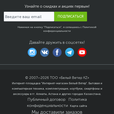
Узнайте о скидках и акциях первым!
Ссылка на сайт
ru.tecno-mobile.com
производителя
ПОДПИСАТЬСЯ
Если вы заметили ошибку или неточность в описании товара,
пожалуйста, выделите текст с ошибкой и нажмите Ctrl+Enter.
Xарактеристики, комплект поставки и внешний вид данного товара
Нажимая на кнопку "Подписаться", я соглашаюсь с
Политикой
конфиденциальности
могут отличаться от указанных или могут быть изменены
производителем без отражения в каталоге интернет-магазина.
Давайте дружить в соцсетях!
© 2007—
2026
ТОО «Белый Ветер KZ»
Интернет-площадка "Интернет-магазин Белый Ветер". Бытовая и
компьютерная техника, комплектующие, ноутбуки, смартфоны и
аксессуары в гг. Алматы, Астана и других городах Казахстана.
Публичный договор
Политика
конфиденциальности
Карта сайта
Мы доставили заказов