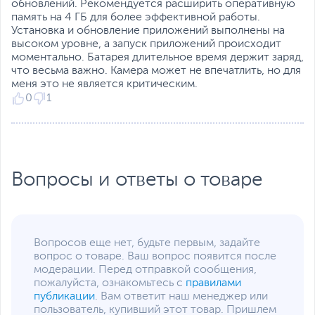
обновлений. Рекомендуется расширить оперативную
пользовательский интерфейс.
Беспроводные
Wi-Fi
,
Bluetooth
память на 4 ГБ для более эффективной работы.
интерфейсы
Установка и обновление приложений выполнены на
Стильный тонкий дизайн
высоком уровне, а запуск приложений происходит
Глянцевый цвет и красивый узор вместе показывают
Версия Bluetooth
4.2
моментально. Батарея длительное время держит заряд,
больше световых и теневых эффектов при различных
что весьма важно. Камера может не впечатлить, но для
Датчики навигации
GPS, A-GPS, ГЛОНАСС
сценариях изменения освещения. Защитное стекло
меня это не является критическим.
Питание
2.5D и трехмерный радианный дизайн корпуса
0
1
обеспечивают более удобный захват.
Тип аккумулятора
Литий-ионный (Li-Ion),
Несъемный
Емкость аккумулятора
5000 мАч
Функции и особенности
Вопросы и ответы о товаре
Разъемы
micro-USB, miniJack 3.5
Датчики
Акселерометр, Датчик
освещенности, Датчик
приближения, Сканер
Вопросов еще нет, будьте первым, задайте
отпечатков пальцев,
вопрос о товаре. Ваш вопрос появится после
Система распознавания
модерации. Перед отправкой сообщения,
лица
пожалуйста, ознакомьтесь с
правилами
публикации
. Вам ответит наш менеджер или
Цвет, используемый в
Синий
,
Черный
пользователь, купивший этот товар. Пришлем