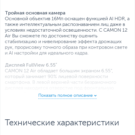
Все характеристики
Тройная основная камера
Основной объектив 16Мп оснащен функцией AI HDR, а
также интеллектуальным распознаванием лиц даже в
условиях недостаточной освещенности. С CAMON 12
Air Вы сможете по достоинству оценить
стабилизацию и нивелирование эффекта дрожащих
рук, прорисовку точного образа при контровом свете
и AI настройки для идеального кадра.
Дисплей FullView 6.55”
CAMON 12 Air обладает большим экраном 6.55”,
который занимает 90% лицевой поверхности
смартфона. В левой верхней части безрамочного
дисплея находится отверстие под фронтальную
камеру. Данное трендовое решение позволяет
увеличить активную площадь экрана и предоставляет
Вашему взору приятный интерфейс для работы и
развлечений.
Технические характеристики
Что может быть проще, чем сделать идеальное селфи
с CAMON 12 Air? Усовершенствованный алгоритм
ремозаики в купе с искусственным интеллектом