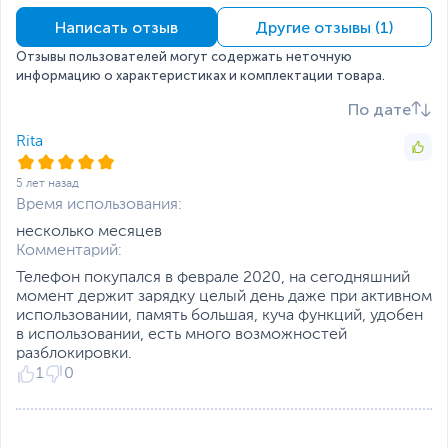
начала продаж
Камера
Написать отзыв
Другие отзывы (1)
Наличие камеры
на задней панели,
Отзывы пользователей могут содержать неточную
фронтальная
информацию о характеристиках и комплектации товара.
Основная камера, Мп
16 + 5 + 2
По дате
Фронтальная камера,
8
Rita
Мп
5 лет назад
Особенности
Тройная камера
,
Время использования:
основной камеры
Автофокус
,
4-LED
вспышки
несколько месяцев
Комментарий:
Разрешение видео
1920 х 1080 пикселей,
Телефон покупался в феврале 2020, на сегодняшний
30 кадров в секунду
SIM-карта и связь
момент держит зарядку целый день даже при активном
использовании, память большая, куча функций, удобен
в использовании, есть много возможностей
Количество SIM-карт
2
разблокировки.
Тип SIM-карты
NanoSIM
1
0
Мобильный интернет
3G
,
4G
Поддерживаемые
2G GSM: 900, 1800 МГц