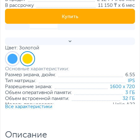
В рассрочку
11 150 ₸ x 6 мес
Купить
Цвет: Золотой
Основные характеристики:
Размер экрана, дюйм:
6.55
Тип матрицы:
IPS
Разрешение экрана:
1600 x 720
Объем оперативной памяти:
3 ГБ
Объем встроенной памяти:
32 ГБ
Модель процессора:
Helio A22
Все характеристики
Частота процессора:
2.0 ГГц
Основная камера, Мп:
16 + 5 + 2
Фронтальная камера, Мп:
8
Количество SIM-карт:
2
Описание
Тип SIM-карты:
NanoSIM