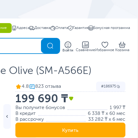
ение
Адреса
Доставка
Оплата
Гарантия
Бонусная программа
0
Войти
Сравнение
Избранное
Корзина
e Olive (SM-A566E)
4.8
186975
199 690 ₸
Вы получите бонусов
1 997 ₸
В кредит
6 338 ₸ x 60 мес
В рассрочку
33 282 ₸ x 6 мес
Купить