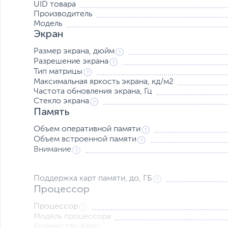
UID товара
Производитель
Модель
Экран
Фотографии как произведения искусства
Размер экрана, дюйм
Функция удаления объектов позволяет распознать, убрат
Разрешение экрана
получив в результате безупречную фотографию.
Тип матрицы
Максимальная яркость экрана, кд/м2
Частота обновления экрана, Гц
Стекло экрана
Память
Объем оперативной памяти
Объем встроенной памяти
Внимание
Поддержка карт памяти, до, ГБ
Процессор
Процессор
Модель процессора
Количество ядер