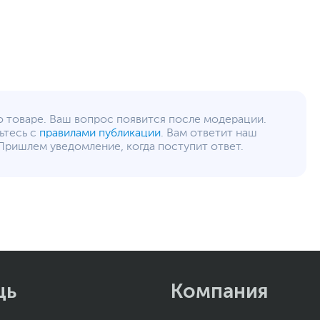
802.11a, 802.11b, 802.11g, 802.11n, 802.11ac,
802.11ax, 2.4 ГГц, 5 ГГц
5.3
GPS, ГЛОНАСС, Galileo, BeiDou, QZSS
Несъемный
5000 мАч
о товаре. Ваш вопрос появится после модерации.
ьтесь с
правилами публикации
. Вам ответит наш
USB Type-C
Пришлем уведомление, когда поступит ответ.
Акселерометр, Гироскоп, Датчик
освещенности, Датчик приближения, Сканер
отпечатков пальцев, Цифровой компас
Оливковый
Влагозащита
,
Пылезащита
,
Защищенное стекло
Класс защиты IP67
Четкие ночные снимки
Поддержка Wi-Fi Direct
Функция защиты Samsung Knox
Замедленная съемка 240кадр/с @HD
щь
Компания
Цифровой зум до 10х
Поддержка SmartThings
Тип SIM слота: SIM 1 + SIM 2 / SIM 1 + eSIM /