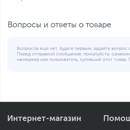
Стандарт Wi-Fi
Версия Bluetooth
Датчики навигации
Вопросы и ответы о товаре
Питание
Тип аккумулятора
Емкость аккумулятора
Функции и особенности
Вопросов еще нет, будьте первым, задайте вопрос 
Перед отправкой сообщения, пожалуйста, ознаком
Разъемы
менеджер или пользователь, купивший этот товар. 
Датчики
Цвет, используемый в оформлении
Защита и безопасность
Дополнительно
Интернет-магазин
Помо