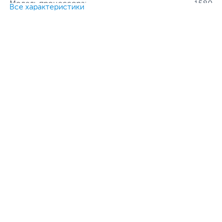
Модель процессора:
1580
Все характеристики
Частота процессора:
2.9 ГГц + 2.6 ГГц + 1.9 ГГц
Основная камера, Мп:
50 + 12 + 5
Фронтальная камера, Мп:
12
Количество SIM-карт:
2
Тип SIM-карты:
NanoSIM
,
eSIM
Все характеристики