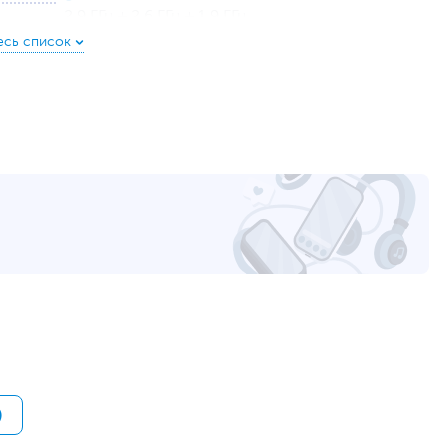
2.9 ГГц + 2.6 ГГц + 1.9 ГГц
Android
15
на задней панели, фронтальная
50 + 12 + 5
12
Тройная камера
,
Автофокус
,
LED вспышка
,
Оптическая стабилизация изображения (OIS)
3840 х 2160 пикселей, 30 кадров в секунду
2
NanoSIM
,
eSIM
3G
,
4G
,
5G
2G GSM: 850, 900, 1800, 1900 МГц
3G UMTS: 850, 900, 1900, 2100 МГц
ой камерой 50 МП на Galaxy A56 5G. Она распознает
700, 800, 850, 900, 1800, 1900, 2100, 2300,
ачество изображения для вас.
2500, 2600
 делает яркие и четкие фотографии.
700, 800, 850, 900, 1800, 2100, 2300, 2500,
)
2600, 3500, 3700
Wi-Fi
,
Bluetooth
,
NFC