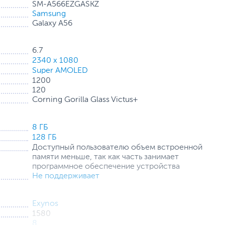
SM-A566EZGASKZ
Samsung
Galaxy A56
6.7
ь и заменить всё, что отвлекает внимание на фоне,
2340 x 1080
Super AMOLED
1200
120
Corning Gorilla Glass Victus+
8 ГБ
128 ГБ
Доступный пользователю объем встроенной
памяти меньше, так как часть занимает
программное обеспечение устройства
Не поддерживает
Exynos
1580
8