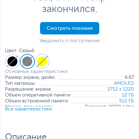
закончился.
Смотреть похожие
Уведомить о поступлении
Цвет: Серый
Основные характеристики:
Размер экрана, дюйм:
6.67
Тип матрицы:
AMOLED
Разрешение экрана:
2712 x 1220
Объем оперативной памяти:
12 ГБ
Объем встроенной памяти:
512 ГБ
Модель процессора:
Dimensity 8300-Ultra
Все характеристики
Частота процессора:
3.35
Основная камера, Мп:
64 + 8 + 2
Фронтальная камера, Мп:
16
Количество SIM-карт:
2
Описание
Тип SIM-карты:
NanoSIM