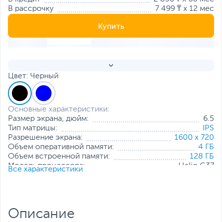
В рассрочку
7 499 ₸ x 12 мес
Купить
Цвет: Черный
Основные характеристики:
Размер экрана, дюйм:
6.5
Тип матрицы:
IPS
Разрешение экрана:
1600 x 720
Объем оперативной памяти:
4 ГБ
Объем встроенной памяти:
128 ГБ
Модель процессора:
Helio G37
Все характеристики
Частота процессора:
2.3 ГГц + 1.8 ГГц
Основная камера, Мп:
50 + 8 + 2 + 2
Фронтальная камера, Мп:
16
Количество SIM-карт:
2
Описание
Тип SIM-карты:
NanoSIM