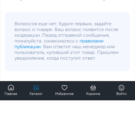
Несъемный
Емкость аккумулятора
5000 мАч
Время работы в
37.8 часов
Вопросов еще нет, будьте первым, задайте
режиме ожидания
вопрос о товаре. Ваш вопрос появится после
Функции и особенности
модерации. Перед отправкой сообщения,
пожалуйста, ознакомьтесь с
правилами
Разъемы
USB Type-C, miniJack
публикации
. Вам ответит наш менеджер или
3.5
пользователь, купивший этот товар. Пришлем
уведомление, когда поступит ответ.
Датчики
Акселерометр,
Гироскоп, Датчик
освещенности, Датчик
приближения, Сканер
отпечатков пальцев,
0
Система распознавания
Главная
Каталог
Избранное
Корзина
Войти
лица, Цифровой компас
Корпус
Пластик
89 990 ₸
Купить
Цвет, используемый в
Черный
Интернет-магазин
оформлении
Защита и
Влагозащита