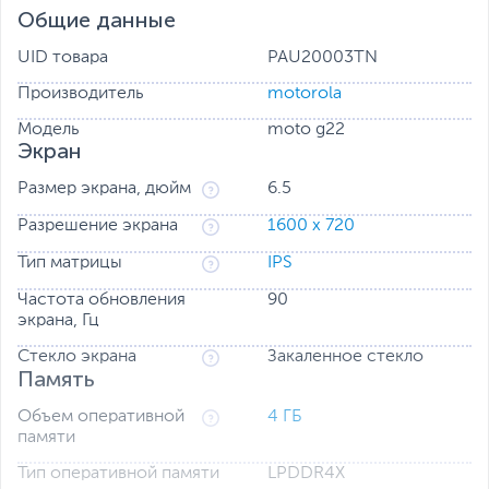
Общие данные
Обновляйте перспективу
Повышенная частота обновления 90 Гц для более
UID товара
PAU20003TN
плавных видео.
Производитель
motorola
Модель
moto g22
Экран
Размер экрана, дюйм
6.5
Разрешение экрана
1600 x 720
Тип матрицы
IPS
Частота обновления
90
экрана, Гц
Стекло экрана
Закаленное стекло
Max Vision с диагональю 6.5 дюйма
Память
Сверхширокий экран для максимального угла обзора.
Объем оперативной
4 ГБ
памяти
Тип оперативной памяти
LPDDR4X