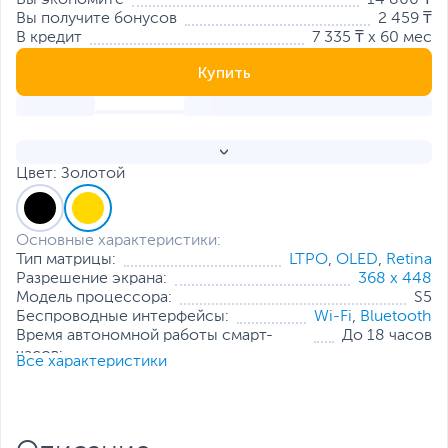
Вы экономите
14 800 ₸
Вы получите бонусов
2 459 ₸
В кредит
7 335 ₸ x 60 мес
Купить
Цвет: Золотой
Основные характеристики:
Тип матрицы:
LTPO
,
OLED
,
Retina
Разрешение экрана:
368 x 448
Модель процессора:
S5
Беспроводные интерфейсы:
Wi-Fi
,
Bluetooth
Время автономной работы смарт-
До 18 часов
часов:
Все характеристики
Совместимость на
iPhone 6s или новее с iOS
момент начала продаж:
13 или новее
Все характеристики