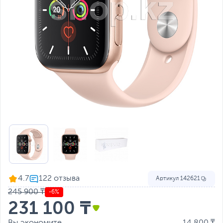
4.7
Артикул
142621
245 900 ₸
-6%
231 100 ₸