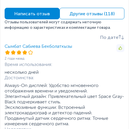
У них более ста разных циферблатов, и каждый можно
Питание
бесконечно изменять на свой вкус. Таких часов вы ещё
не видели.
Тип аккумулятора
Литий-ионный (Li-Ion),
Написать отзыв
Другие отзывы (118)
Несъемный
Отзывы пользователей могут содержать неточную
информацию о характеристиках и комплектации товара.
Время автономной
До 18 часов
работы смарт-часов
По дате
Функции и особенности
Сымбат Сабиева Бекболаткызы
Датчики
Акселерометр,
Гироскоп, Датчик
2 года назад
освещенности, Датчик
Время использования:
сердечного ритма,
Цифровой компас
несколько дней
Достоинства:
Корпус
Алюминиевый корпус,
Always-On дисплей: Удобство мгновенного
задняя панель из
отображения времени и уведомлений.
керамики и сапфирового
Элегантный дизайн: Привлекательный цвет Space Gray-
стекла
Black подчеркивает стиль.
Цвет, используемый в
Золотистый
,
Розовый
Эксклюзивные функции: Встроенный
оформлении
электрокардиограф и детектор падений.
Продвинутый датчик сердечного ритма: Точные
Защита и
Влагозащита
измерения сердечного ритма.
безопасность