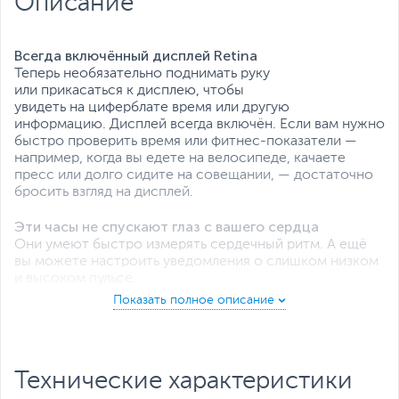
Описание
Всегда включённый дисплей Retina
Теперь необязательно поднимать руку
или прикасаться к дисплею, чтобы
увидеть на циферблате время или другую
информацию. Дисплей всегда включён. Если вам нужно
быстро проверить время или фитнес‑показатели —
например, когда вы едете на велосипеде, качаете
пресс или долго сидите на совещании, — достаточно
бросить взгляд на дисплей.
Эти часы не спускают глаз с вашего
сердца
Они умеют быстро измерять сердечный ритм. А ещё
вы можете настроить уведомления о слишком низком
и высоком пульсе.
И предупреждают, если уровень шума зашкаливает
Новое приложение «Шум» сообщает, когда уровень
громкости окружающей среды достигает опасных для
слуха значений.
Технические характеристики