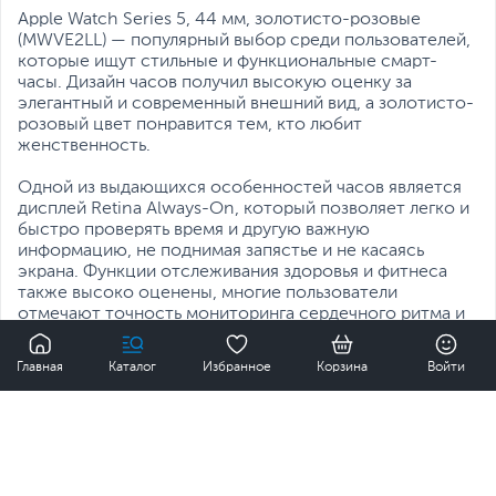
уровня громкости
Apple Watch Series 5, 44 мм, золотисто-розовые
окружающей среды
(MWVE2LL) — популярный выбор среди пользователей,
Медиатека Apple Music
которые ищут стильные и функциональные смарт-
Дополнительно
часы. Дизайн часов получил высокую оценку за
Всегда включённый
элегантный и современный внешний вид, а золотисто-
дисплей OLED LTPO с
розовый цвет понравится тем, кто любит
технологией Force
женственность.
Touch
Bluetooth 5.0
Одной из выдающихся особенностей часов является
Электрический датчик
дисплей Retina Always-On, который позволяет легко и
сердечной активности
быстро проверять время и другую важную
Барометри­ческий
информацию, не поднимая запястье и не касаясь
высотомер
экрана. Функции отслеживания здоровья и фитнеса
Колёсико Digital Crown
также высоко оценены, многие пользователи
с тактильным откликом
отмечают точность мониторинга сердечного ритма и
Яркость дисплея - 1000
удобство автоматического определения тренировки.
кд/ м²
0
Водонепроницаемость
Главная
Каталог
Избранное
Корзина
Войти
Способность часов совершать и принимать звонки и
на глубине до 50 м
текстовые сообщения, управлять воспроизведением
Спортивный ремешок из
музыки и использовать Siri для голосовых команд
фторэластомера на
231 100 ₸
Купить
также являются популярными функциями.
запястье обхватом 140 -
Настраиваемые циферблаты и сменные ремешки
220 мм
Размеры и вес
позволяют пользователям легко персонализировать