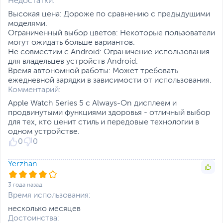
Недостатки:
Совместимость на
iPhone 6s или новее с
Высокая цена: Дороже по сравнению с предыдущими
момент начала продаж
iOS 13 или новее
моделями.
Ограниченный выбор цветов: Некоторые пользователи
Внимание
Пожалуйста, уточняйте
могут ожидать больше вариантов.
поддержку конкретных
Не совместим с Android: Ограничение использования
моделей на
для владельцев устройств Android.
официальном сайте
Время автономной работы: Может требовать
производителя!
ежедневной зарядки в зависимости от использования.
Комментарий:
Функции
Функция обнаружения
падения
Apple Watch Series 5 с Always-On дисплеем и
Функция «Экстренный
продвинутыми функциями здоровья - отличный выбор
вызов — SOS»
для тех, кто ценит стиль и передовые технологии в
Мониторинг калорий,
одном устройстве.
физической активности
0
0
и сердечного ритма
Функция приема/
Yerzhan
отклонения вызова,
отправки сообщения
3 года назад
Голосовое управление с
Время использования:
Siri
Отслеживание
несколько месяцев
менструального цикла,
Достоинства: