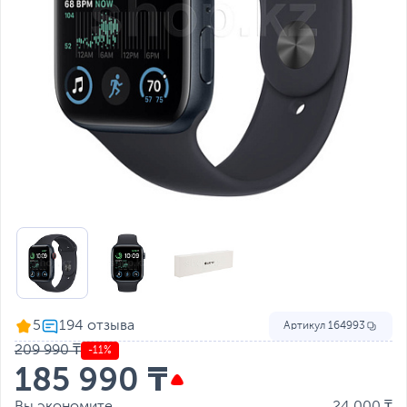
5
Артикул
164993
209 990 ₸
-11%
185 990 ₸