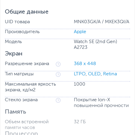
Общие данные
UID товара
MNK03GK/A / MXEK3QI/A
Производитель
Apple
Здоровый образ жизни
Apple Watch SE предупредят вас, если распознают
Модель
Watch SE (2nd Gen)
слишком высокий или низкий пульс либо нарушение
A2723
сердечного ритма. А ещё они способны определять
Экран
частоту сердечных сокращений.
Разрешение экрана
368 x 448
Тип матрицы
LTPO
,
OLED
,
Retina
Максимальная яркость
1000
экрана, кд/м2
Стекло экрана
Покрытие Ion-X
повышенной прочности
Память
Объем встроенной
32 ГБ
памяти часов
Процессор
Функции безопасности и экстренные вызовы