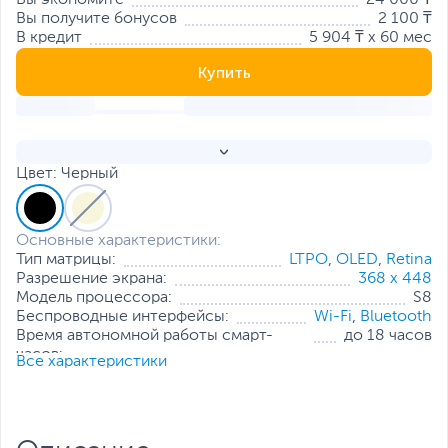
Вы экономите
24 000 ₸
Вы получите бонусов
2 100 ₸
В кредит
5 904 ₸ x 60 мес
Купить
Цвет: Черный
Основные характеристики:
Тип матрицы:
LTPO
,
OLED
,
Retina
Разрешение экрана:
368 x 448
Модель процессора:
S8
Беспроводные интерфейсы:
Wi-Fi
,
Bluetooth
Время автономной работы смарт-
до 18 часов
часов:
Все характеристики
Совместимость на
iPhone 8 или новее с iOS
момент начала продаж:
16 или новее
Все характеристики