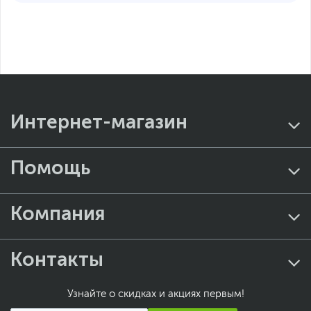
Внимание
Пожалуйста, уточняйте
поддержку конкретных
моделей на
официальном сайте
производителя!
Функции
Уведомления о слишком
низком и высоком
пульсе, уведомления о
Интернет-магазин
нерегулярном ритме
сердца, отслеживание
цикла, экстренный
Помощь
вызов — SOS, функция
обнаружения падения,
обнаружение сбоев,
отслеживание шума
Компания
Дополнительно
Динамик 2‑го
поколения, микрофон
Контакты
Водонепроницаемость
на глубине до 50 метров
Колёсико Digital Crown
Узнайте о скидках и акциях первым!
с тактильным откликом
Оптический датчик