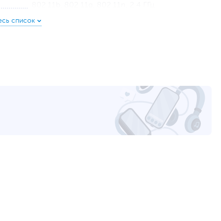
802.11b, 802.11g, 802.11n, 2.4 ГГц
5.0
GPS
Литий-ионный (Li-Ion), Несъемный
елей до двух недель подряд. Готовая к действию,
475 мАч
75 мА ч, а новый энергосберегающий режим батареи
До 14 дней
ких функций, как спортивные режимы, измерение
До 24 дней
ом заряд.
Акселерометр, Барометр, Гироскоп, Датчик
освещенности, Пульсоксиметр, Магнитометр,
Биотрекинг
Центральный каркас из алюминиевого сплава +
пластиковая нижняя поверхность с блестящим
покрытием
Черный
Влагозащита
,
Пылезащита
,
Защищенное стекло
Android 7.0 и выше, iOS 12.0 и выше
Списки дел
Найти телефон
Уведомления о SMS
Обнаружения падения