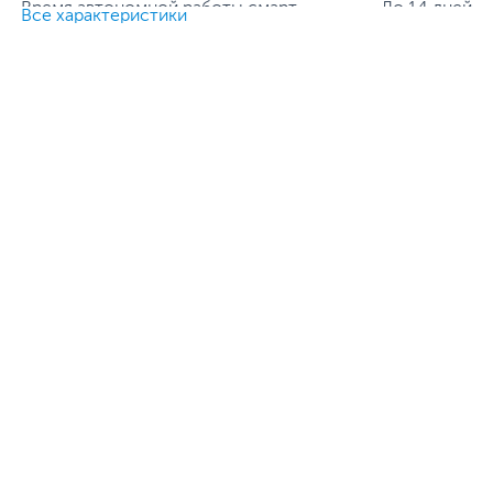
Время автономной работы смарт-
До 14 дней
Все характеристики
часов:
Совместимость на
Android 7.0 и выше, iOS
момент начала продаж:
12.0 и выше
Все характеристики