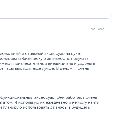
Двухполосная GPS-антенна с круговой
поляризацией
Класс водонепроницаемости 5 ATM
(погружение до 50 м)
Обширная экосистема функциональных мини-
приложений
1 год назад
Синхронизация данных тренировок со Strava и
аdidas Running
ровки PeakBeats покажет вам данные о ней, например,
4.6 х 1 х 4.6 см
полного восстановления, тренировочную нагрузку и
иональный и стильный аксессуар на руке.
11 х 11 х 7 см
нить факторы, которые влияют на ваши показатели,
олировать физическую активность, получать
0.05 см
грузке.
 имеют привлекательный внешний вид и удобны в
0.2 кг
рь часы выглядят еще лучше. В целом, я очень
12
www.amazfit.com
уйста, выделите текст с ошибкой и нажмите Ctrl+Enter.
а могут отличаться от указанных или могут быть изменены производителем
 функциональный аксессуар. Они работают очень
льтатом. Я использую их ежедневно и не могу найти
 и планирую использовать эти часы в будущем.