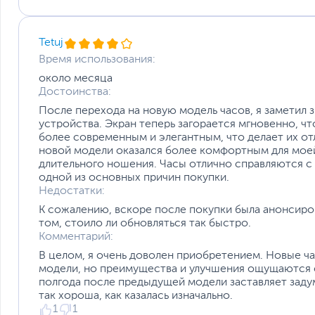
Tetuj
Время использования:
около месяца
Достоинства:
После перехода на новую модель часов, я заметил 
устройства. Экран теперь загорается мгновенно, чт
более современным и элегантным, что делает их 
новой модели оказался более комфортным для моей
длительного ношения. Часы отлично справляются с
одной из основных причин покупки.
Недостатки:
К сожалению, вскоре после покупки была анонсиров
Синхронизируйте данные тренировок со Strava и аdid
том, стоило ли обновляться так быстро.
Покажите своим друзьям как выглядит настоящий лидер
Комментарий:
велоспорту со Strava и, благодаря новому партнерству м
В целом, я очень доволен приобретением. Новые 
Running.
модели, но преимущества и улучшения ощущаются с
полгода после предыдущей модели заставляет задум
Мощная и точная технология здоровья
так хороша, как казалась изначально.
Amazfit GTR 4 впервые представляет новый биометриче
1
1
светодиодов, датчик собирает на 33% больше данных и