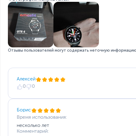
Безграничный и уникальный для вас стиль
Более 200 циферблатов с вариантами постоянно включ
Отзывы пользователей могут содержать неточную информацию 
Алексей
0
0
Дополнительно
Борис
Время использования:
несколько лет
Комментарий: