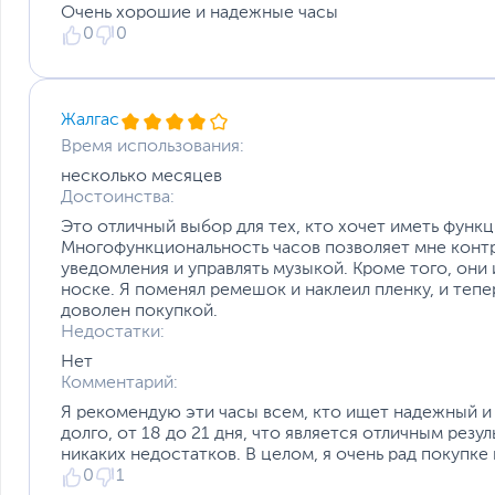
Очень хорошие и надежные часы
0
0
Жалгас
Время использования:
Размеры и вес
несколько месяцев
Оценивайте ваши результаты с PeakBeats
Достоинства:
После завершения тренировки, алгоритм статуса трени
Размеры (Ш х В х Г)
максимальное поглощение кислорода (VO2 Max), время 
Это отличный выбор для тех, кто хочет иметь функц
Размеры упаковки (Ш х В х Г)
эффект от тренировки. Они помогут вам правильно оце
Многофункциональность часов позволяет мне контр
Вес
такие как восстановление, прогресс и способность к на
уведомления и управлять музыкой. Кроме того, они
Вес с упаковкой
носке. Я поменял ремешок и наклеил пленку, и тепе
Заводские данные
доволен покупкой.
Недостатки:
Срок гарантии (мес.)
Ссылка на сайт производителя
Нет
Комментарий:
Если вы заметили ошибку или неточность в описании товара, пожал
Xарактеристики, комплект поставки и внешний вид данного товар
Я рекомендую эти часы всем, кто ищет надежный и
без отражения в каталоге интернет-магазина.
долго, от 18 до 21 дня, что является отличным резу
никаких недостатков. В целом, я очень рад покупке
0
1