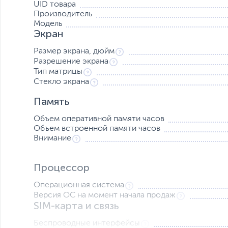
UID товара
Винтажная прогрессивность
Производитель
Вдохновленный отточенным стилем и безупречностью 
Модель
также опирается на традиции, отдавая честь классике 
Экран
Размер экрана, дюйм
Разрешение экрана
Тип матрицы
Стекло экрана
Память
Объем оперативной памяти часов
Объем встроенной памяти часов
Внимание
Процессор
Операционная система
Версия ОС на момент начала продаж
SIM-карта и связь
Беспроводные интерфейсы