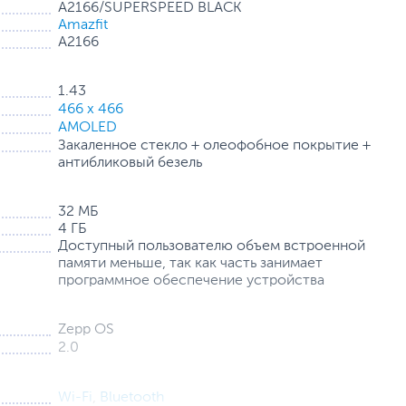
A2166/SUPERSPEED BLACK
Amazfit
современных спортивных автомобилей, Amazfit GTR 4
A2166
и винтажным круглым корпусам часов.
1.43
466 x 466
AMOLED
Закаленное стекло + олеофобное покрытие +
антибликовый безель
32 МБ
4 ГБ
Доступный пользователю объем встроенной
памяти меньше, так как часть занимает
программное обеспечение устройства
Zepp OS
2.0
Wi-Fi
,
Bluetooth