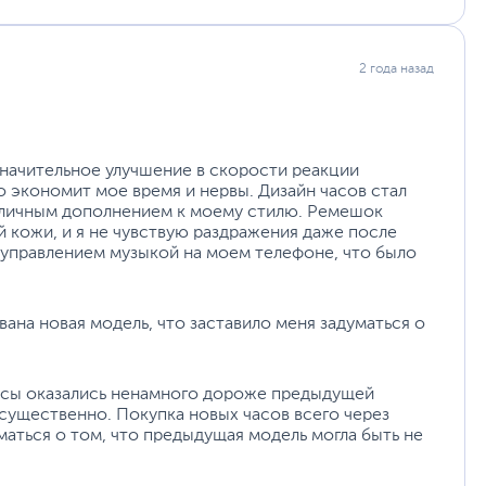
2 года назад
значительное улучшение в скорости реакции
о экономит мое время и нервы. Дизайн часов стал
отличным дополнением к моему стилю. Ремешок
 кожи, и я не чувствую раздражения даже после
 управлением музыкой на моем телефоне, что было
ана новая модель, что заставило меня задуматься о
as Running
. Синхронизируйте данные ваших тренировок по бегу и
ежду Amazfit и adidas Runtastic, с программой adidas
часы оказались ненамного дороже предыдущей
ущественно. Покупка новых часов всего через
аться о том, что предыдущая модель могла быть не
ский ФПГ-датчик BioTracker 4.0. Улучшенный до 2
 на 33% точнее предыдущего поколения благодаря