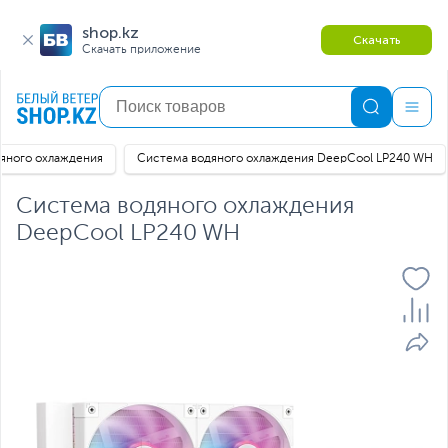
shop.kz
Скачать
Скачать приложение
яного охлаждения
Система водяного охлаждения DeepCool LP240 WH
Система водяного охлаждения
DeepCool LP240 WH