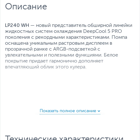
Воздушный поток:
72.04 CFM
Описание
Все характеристики
LP240 WH
— новый представитель обширной линейки
жидкостных систем охлаждения DeepCool 5 PRO
поколения с рекордными характеристиками. Помпа
оснащена уникальным растровым дисплеем в
прозрачной рамке с ARGB-подсветкой с
увлекательными и полезными функциями. Белое
покрытие придает гармонично дополняет
впечатляющий облик этого кулера.
Технические характеристики