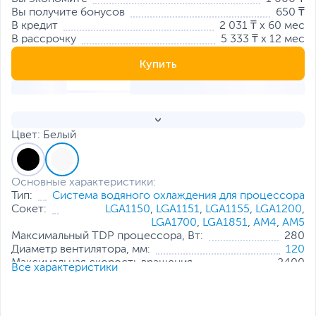
Вы получите бонусов
650 ₸
В кредит
2 031 ₸ x 60 мес
В рассрочку
5 333 ₸ x 12 мес
Купить
Цвет: Белый
Основные характеристики:
Тип:
Система водяного охлаждения для процессора
Сокет:
LGA1150
,
LGA1151
,
LGA1155
,
LGA1200
,
LGA1700
,
LGA1851
,
AM4
,
AM5
Максимальный TDP процессора, Вт:
280
Диаметр вентилятора, мм:
120
Максимальная скорость вращения,
2400
Все характеристики
обор./мин.:
Максимальный уровень шума, дБ:
38.71
Коннектор:
3 pin
,
4 pin