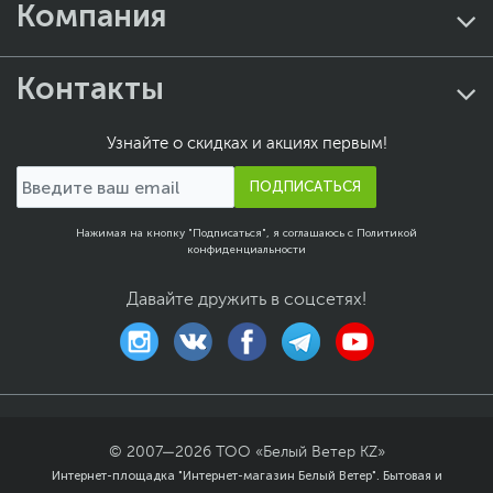
Компания
Вес изделия
1.41 кг
Вес с упаковкой
1.9 кг
Контакты
Упаковка
RTL
Заводские данные
Узнайте о скидках и акциях первым!
Срок гарантии (мес.)
12
ПОДПИСАТЬСЯ
Ссылка на сайт
ru.deepcool.com
производителя
Нажимая на кнопку "Подписаться", я соглашаюсь с
Политикой
Если вы заметили ошибку или неточность в описании товара,
конфиденциальности
пожалуйста, выделите текст с ошибкой и нажмите Ctrl+Enter.
Xарактеристики, комплект поставки и внешний вид данного товара
Давайте дружить в соцсетях!
могут отличаться от указанных или могут быть изменены
производителем без отражения в каталоге интернет-магазина.
© 2007—
2026
ТОО «Белый Ветер KZ»
Интернет-площадка "Интернет-магазин Белый Ветер". Бытовая и