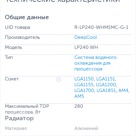
Общие данные
UID товара
R-LP240-WHMSMC-G-1
Производитель
DeepCool
Модель
LP240 WH
Тип
Система водяного
охлаждения для
процессора
УНИКАЛЬНЫЙ ПИКСЕЛЬНЫЙ ДИСПЛЕЙ
Сокет
LGA1150
,
LGA1151
,
Растровый дисплей прекрасно сочетается с
LGA1155
,
LGA1200
,
лаконичным пиксельным стилем DeepCool, который
LGA1700
,
LGA1851
,
AM4
,
присутствует во всех линейках продукции. На дисплей
AM5
можно вывести собственное пиксельное изображение
Максимальный TDP
280
в сетке 14x14 или просто выбрать один из множества
процессора, Вт
готовых вариантов графики в DeepCreative.
Радиатор
Материал
Алюминий