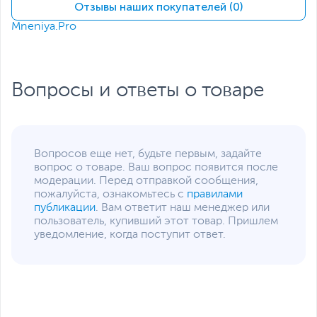
(накопитель установлен)
Отзывы наших покупателей (0)
Mneniya.Pro
Жесткий диск
HDD нет
Экран
Диагональ экрана,
14
дюйм
Вопросы и ответы о товаре
Тип экрана
OLED
Разрешение экрана
2880 x 1800
Максимальная частота
120
Вопросов еще нет, будьте первым, задайте
обновления экрана, Гц
вопрос о товаре. Ваш вопрос появится после
модерации. Перед отправкой сообщения,
Яркость экрана, кд/м2
500
пожалуйста, ознакомьтесь с
правилами
публикации
. Вам ответит наш менеджер или
Поверхность экрана
Глянцевая
пользователь, купивший этот товар. Пришлем
Питание
уведомление, когда поступит ответ.
Тип аккумулятора
Несъемный
Емкость аккумулятора
70 Втч
Адаптер питания
20 В, 65 Вт
Интерфейсы