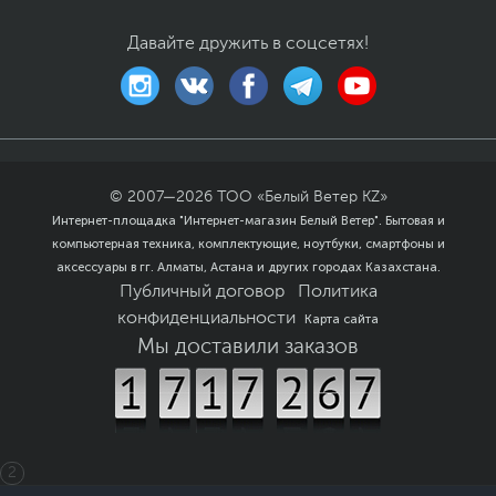
Особенности веб-
Инфракрасная камера,
Давайте дружить в соцсетях!
камеры
Разрешение 1080p FHD
Особенности
Подсветка клавиш
клавиатуры
Особенности корпуса
Алюминиевая
штамповка
(анодирование с
© 2007—
2026
ТОО «Белый Ветер KZ»
пескоструйной
Интернет-площадка "Интернет-магазин Белый Ветер". Бытовая и
обработкой)
компьютерная техника, комплектующие, ноутбуки, смартфоны и
Цвет, используемый в
Серый
,
Черный
аксессуары в гг. Алматы, Астана и других городах Казахстана.
оформлении
Публичный договор
Политика
конфиденциальности
Дополнительно
Дисплей PureSight Pro
Карта сайта
Микрофон 4x
Мы доставили заказов
массивный
Цветовой охват 100%
sRGB
Поддержка Dolby Vision
HDR
Технология DisplayHDR
2
True Black 1000