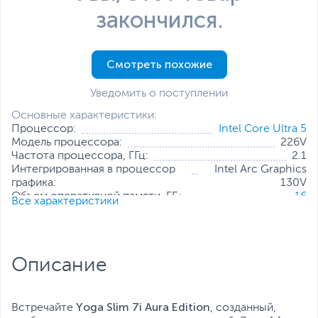
закончился.
Смотреть похожие
Уведомить о поступлении
Основные характеристики:
Процессор:
Intel Core Ultra 5
Модель процессора:
226V
Частота процессора, ГГц:
2.1
Интегрированная в процессор
Intel Arc Graphics
графика:
130V
Объем оперативной памяти, ГБ:
16
Все характеристики
Конфигурация оперативной
16 ГБ (распаяно на
памяти:
плате)
Количество слотов оперативной
Отсутствуют
памяти:
Описание
Твердотельный накопитель:
1 ТБ
Диагональ экрана, дюйм:
14
Разрешение экрана:
2880 x 1800
Операционная система:
Windows 11 Home (x64)
Yoga Slim 7i Aura Edition
Встречайте
, созданный,