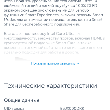
Все характеристики
чтобы поднять уровень ваших технологий. Этот 14-
дюймовый тонкий и легкий ноутбук со 100% OLED-
экраном оснащен эксклюзивными для Lenovo
функциями Smart Experiences, включая режимы Smart
Modes для оптимизации производительности и Smart
Share для бесперебойного подключения.
Благодаря процессору Intel Core Ultra для
многозадачности, множеству портов, включая HDMI, и
круглосуточной поддержке Smart Care, а также
времени автономной работы в течение всего дня, он
идеально подходит для работы в дороге.
Технические характеристики
Общие данные
UID товара
83JX000DRK