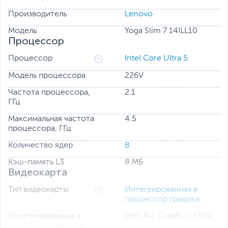
Производитель
Lenovo
Модель
Yoga Slim 7 14ILL10
Процессор
Процессор
Intel Core Ultra 5
Модель процессора
226V
Частота процессора,
2.1
ГГц
Максимальная частота
4.5
процессора, ГГц
Количество ядер
8
Кэш-память L3
8 МБ
Видеокарта
Тип видеокарты
Интегрированная в
процессор графика
Интегрированная в
Intel Arc Graphics 130V
процессор графика