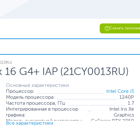
Скачать прилож
013RU)
 16 G4+ IAP (21CY0013RU)
Основные характеристики:
Процессор:
Intel Core i5
Модель процессора:
1240P
Частота процессора, ГГц:
1.7
Интегрированная в процессор
Intel Iris Xe
графика:
Graphics
Модель дискретной видеокарты:
GeForce RTX 2050
Все характеристики
Объем оперативной памяти, ГБ:
16
Конфигурация оперативной
16 ГБ (распаяно на
памяти:
плате)