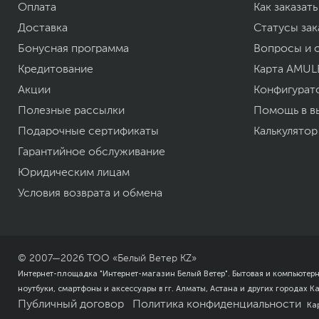
Оплата
Как заказать
Доставка
Статусы зак
Бонусная программа
Вопросы и 
Кредитование
Карта AMUL
Операционная система
Акции
Конфигурат
Полезные рассылки
Операционная система
Помощь в в
Внимание
Подарочные сертификаты
Калькулятор
Размеры и вес
Гарантийное обслуживание
Размеры (Ш х В х Г)
Юридическим лицам
Вес, кг
Размеры упаковки (Ш х В х Г)
Условия возврата и обмена
Вес с упаковкой
Заводские данные
Срок гарантии (мес.)
Ссылка на сайт производителя
© 2007—
2026
ТОО «Белый Ветер KZ»
Если вы заметили ошибку или неточность в описании товара, пожал
Интернет-площадка "Интернет-магазин Белый Ветер". Бытовая и компьютер
Xарактеристики, комплект поставки и внешний вид данного товар
ноутбуки, смартфоны и аксессуары в гг. Алматы, Астана и других городах К
без отражения в каталоге интернет-магазина.
Публичный договор
Политика конфиденциальности
Ка