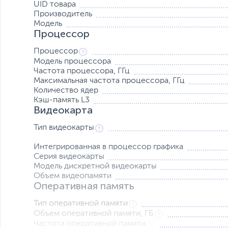
UID товара
Производитель
Модель
Процессор
Процессор
Модель процессора
Частота процессора, ГГц
Максимальная частота процессора, ГГц
Высокоскоростная система хранения данных с возм
Количество ядер
Скорость и простота выполнения повседневных задач, 
Кэш-память L3
быстродействия накопителей и модулей оперативной п
Видеокарта
Ноутбук ThinkBook 16 G4+ IAP оснащен памятью LPDDR
Тип видеокарты
и практически мгновенный ввод-вывод данных.
Интегрированная в процессор графика
Высочайшие качество и реалистичность изображения
Серия видеокарты
Дисплей имеет внушительное соотношение сторон 16:1
Модель дискретной видеокарты
видеокарты Intel Iris Xe и NVIDIA GeForce RTX 2050.
Объем видеопамяти
Оперативная память
Тип оперативной памяти
Объем оперативной памяти, ГБ
Частота оперативной памяти