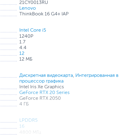
21CY0013RU
Lenovo
ThinkBook 16 G4+ IAP
Intel Core i5
1240P
1.7
4.4
ожностью расширения
12
связанных с обработкой данных, напрямую зависят от
12 МБ
амяти.
5, которая обеспечивает высочайшую скорость отклика
Дискретная видеокарта
,
Интегрированная в
процессор графика
Intel Iris Xe Graphics
GeForce RTX 20 Series
0, а высочайшее качество графики обеспечивают
GeForce RTX 2050
4 ГБ
LPDDR5
16
4800 МГц