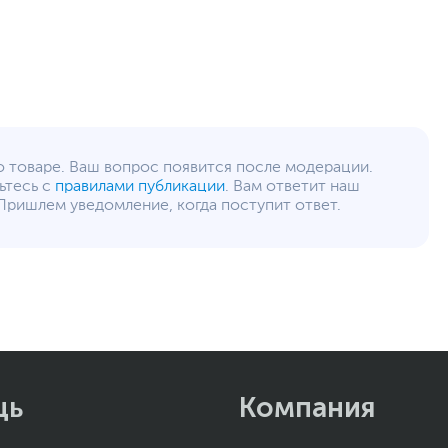
1
2
нного алюминия, имеет двухцветное оформление оттенка
1
о вписывается в любое рабочее пространство.
Да
рсором и сенсорная панель со стеклянной
Gigabit Ethernet (1000 Мбит/с)
,
Wi-Fi (802.11ax)
,
моделей предыдущего поколения.
Bluetooth
о товаре. Ваш вопрос появится после модерации.
5.1
ьтесь с
правилами публикации
. Вам ответит наш
Пришлем уведомление, когда поступит ответ.
Веб-камера, Динамики, Микрофон
Пластик, Металл
Сканер отпечатка пальца, Слот замка
Kensington Nano
Инфракрасная камера, Физическая шторка на
камере, Разрешение 1080p FHD
Подсветка клавиш
,
Влагостойкость
Из алюминия
Серый
,
Темно-серый
,
Черный
Технология Smart Power On
щь
Компания
Цветовая гамма 100% sRGB
Аудиокодек Realtek ALC3287