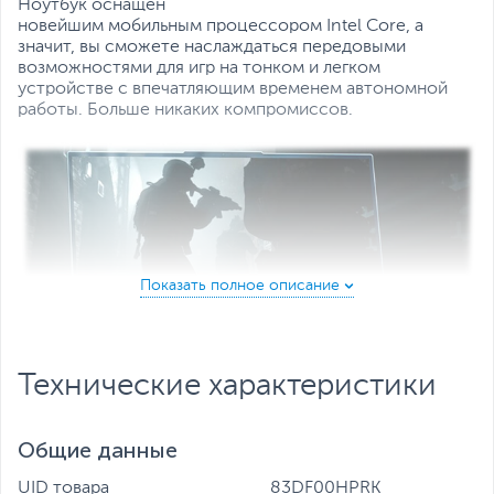
Ноутбук оснащен
новейшим мобильным процессором Intel Core, а
значит, вы сможете наслаждаться передовыми
возможностями для игр на тонком и легком
устройстве с впечатляющим временем автономной
работы. Больше никаких компромиссов.
Технические характеристики
Общие данные
Высочайшая производительность для игр и
UID товара
83DF00HPRK
творчества