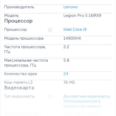
Оцените потрясающие возможности для геймеров и
Производитель
Lenovo
создателей мультимедийного контента, которые дают
видеокарты NVIDIA GeForce RTX 40 для ноутбуков.
Модель
Legion Pro 5 16IRX9
Процессор
Легкий и тонкий ноутбук оснащен ядрами для
трассировки лучей, тензорными ядрами и потоковыми
Процессор
Intel Core i9
мультипроцессорами — всем необходимым для
Модель процессора
14900HX
обеспечения потрясающей реалистичности
изображения, поддержки самых передовых
Частота процессора,
2.2
возможностей и использования технологий
ГГц
искусственного интеллекта.
Максимальная частота
5.8
процессора, ГГц
Количество ядер
24
Кэш-память L3
36 МБ
Видеокарта
Тип видеокарты
Дискретная видеокарта
,
Интегрированная в
процессор графика
Интегрированная в
Intel UHD Graphics