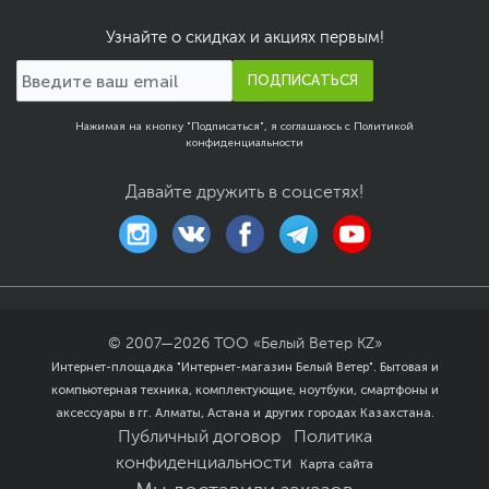
USB Type-C
Узнайте о скидках и акциях первым!
USB Type-C Power
Да
Delivery
Сетевые подключения
ПОДПИСАТЬСЯ
Средства
Gigabit Ethernet (1000
Нажимая на кнопку "Подписаться", я соглашаюсь с
Политикой
коммуникации
Мбит/с)
,
Wi-Fi (802.11ax)
,
конфиденциальности
Bluetooth
Давайте дружить в соцсетях!
Версия Bluetooth
5.2
Функции и особенности
Мультимедиа
Веб-камера, Динамики,
Микрофон
Материалы отделки
Пластик, Металл
© 2007—
2026
ТОО «Белый Ветер KZ»
Особенности веб-
Электрический
Интернет-площадка "Интернет-магазин Белый Ветер". Бытовая и
камеры
выключатель камеры,
компьютерная техника, комплектующие, ноутбуки, смартфоны и
Разрешение 1080p FHD
аксессуары в гг. Алматы, Астана и других городах Казахстана.
Особенности
Подсветка клавиш
,
Публичный договор
Политика
клавиатуры
Цифровой блок
конфиденциальности
Карта сайта
Особенности корпуса
Из алюминия