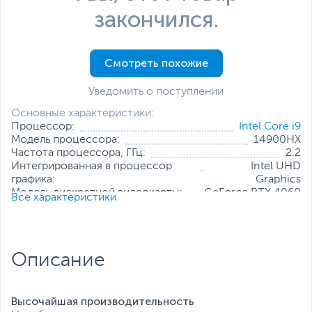
закончился.
Смотреть похожие
Уведомить о поступлении
Основные характеристики:
Процессор:
Intel Core i9
Модель процессора:
14900HX
Частота процессора, ГГц:
2.2
Интегрированная в процессор
Intel UHD
графика:
Graphics
Модель дискретной видеокарты:
GeForce RTX 4060
Все характеристики
Объем оперативной памяти, ГБ:
16
Конфигурация оперативной памяти:
1 х 16 ГБ
Количество слотов оперативной
2
памяти:
Описание
Твердотельный накопитель:
1 ТБ
Диагональ экрана, дюйм:
16
Разрешение экрана:
2560 x 1600
Высочайшая производительность
Все характеристики