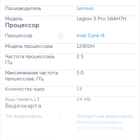
Оцените потрясающие возможности для геймеров и
Производитель
Lenovo
создателей мультимедийного контента, которые дают
видеокарты NVIDIA GeForce RTX 30 для ноутбуков.
Модель
Legion 5 Pro 16IAH7H
Процессор
Легкий и тонкий ноутбук оснащен ядрами для
трассировки лучей, тензорными ядрами и потоковыми
мультипроцессорами — всем необходимым для
Процессор
Intel Core i9
обеспечения потрясающей реалистичности
Модель процессора
12900H
изображения, поддержки самых передовых
возможностей и использования технологий
Частота процессора,
2.5
искусственного интеллекта.
ГГц
Максимальная частота
5.0
процессора, ГГц
Количество ядер
14
Кэш-память L3
24 МБ
Видеокарта
Тип видеокарты
Дискретная видеокарта
,
Интегрированная в
процессор графика
Интегрированная в
Intel Iris Xe Graphics