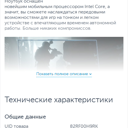
Все характеристики
Ноутбук оснащен
новейшим мобильным процессором Intel Core, а
значит, вы сможете наслаждаться передовыми
возможностями для игр на тонком и легком
устройстве с впечатляющим временем автономной
работы. Больше никаких компромиссов.
Технические характеристики
Общие данные
Высочайшая производительность для игр и
UID товара
82RF00H9RK
творчества