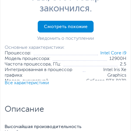
закончился.
Смотреть похожие
Уведомить о поступлении
Основные характеристики:
Процессор:
Intel Core i9
Модель процессора:
12900H
Частота процессора, ГГц:
2.5
Интегрированная в процессор
Intel Iris Xe
графика:
Graphics
Модель дискретной
GeForce RTX 3070
Все характеристики
видеокарты:
Ti
Объем оперативной памяти, ГБ:
32
Конфигурация оперативной памяти:
2 х 16 ГБ
Количество слотов оперативной
2
Описание
памяти:
Твердотельный накопитель:
1 ТБ
Диагональ экрана, дюйм:
16
Разрешение экрана:
2560 x 1600
Высочайшая производительность