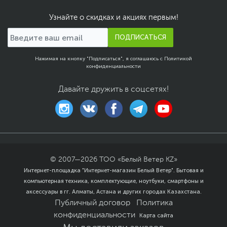
Мультимедиа
Веб-камера, Динамики,
Узнайте о скидках и акциях первым!
Микрофон
ПОДПИСАТЬСЯ
Материалы отделки
Пластик, Металл
Особенности веб-
Электрический
Нажимая на кнопку "Подписаться", я соглашаюсь с
Политикой
камеры
выключатель камеры,
конфиденциальности
Разрешение 720p HD
Давайте дружить в соцсетях!
Особенности
Подсветка клавиш
,
клавиатуры
Цифровой блок
Особенности корпуса
Из алюминия
Цвет, используемый в
Серый
,
Черный
оформлении
© 2007—
2026
ТОО «Белый Ветер KZ»
Дополнительно
Стереодинамики 2 х 2
Интернет-площадка "Интернет-магазин Белый Ветер". Бытовая и
Вт с поддержкой
компьютерная техника, комплектующие, ноутбуки, смартфоны и
технологии Nahimic
Звуковой контроллер
аксессуары в гг. Алматы, Астана и других городах Казахстана.
Realtek ALC3287
Публичный договор
Политика
Технология Dolby Vision
конфиденциальности
Карта сайта
Технология DisplayHDR