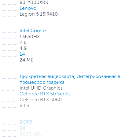
83LY000XRK
Lenovo
Legion 5 15IRX10
Intel Core i7
13650HX
2.6
4.9
14
24 МБ
Дискретная видеокарта
,
Интегрированная в
процессор графика
Intel UHD Graphics
GeForce RTX 50 Series
GeForce RTX 5060
8 ГБ
DDR5
24
4800 МГц