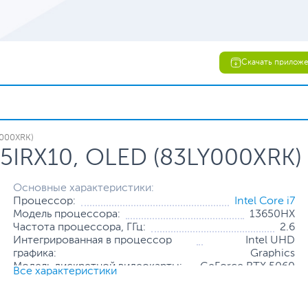
Скачать прилож
Y000XRK)
15IRX10, OLED (83LY000XRK)
Основные характеристики:
Процессор:
Intel Core i7
Модель процессора:
13650HX
Частота процессора, ГГц:
2.6
Интегрированная в процессор
Intel UHD
графика:
Graphics
Модель дискретной видеокарты:
GeForce RTX 5060
Все характеристики
Объем оперативной памяти, ГБ:
24
Конфигурация оперативной памяти:
2 х 12 ГБ
Количество слотов оперативной
2