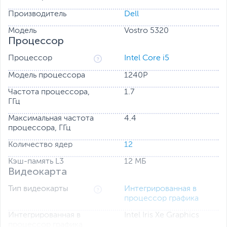
Производитель
Dell
Модель
Vostro 5320
Процессор
Процессор
Intel Core i5
Модель процессора
1240P
Частота процессора,
1.7
ГГц
Максимальная частота
4.4
процессора, ГГц
Количество ядер
12
Кэш-память L3
12 МБ
Видеокарта
Тип видеокарты
Интегрированная в
процессор графика
Интегрированная в
Intel Iris Xe Graphics
процессор графика