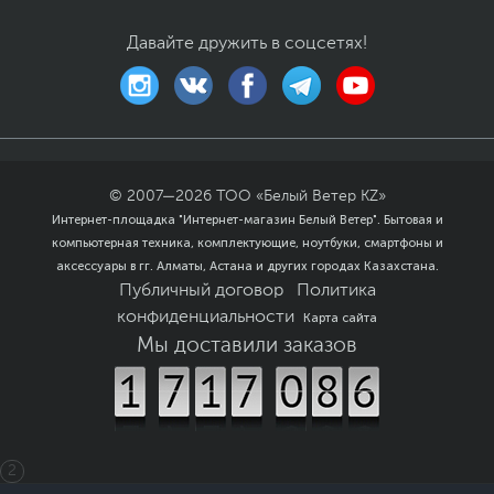
камеры
камере, Разрешение
1080p FHD
Давайте дружить в соцсетях!
Особенности
Подсветка клавиш
клавиатуры
Цвет, используемый в
Серый
оформлении
Дополнительно
Платформа Intel Evo
© 2007—
2026
ТОО «Белый Ветер KZ»
Дисплей WVA с
Интернет-площадка "Интернет-магазин Белый Ветер". Бытовая и
поддержкой
компьютерная техника, комплектующие, ноутбуки, смартфоны и
ComfortView Plus
Беспроводная связь Intel
аксессуары в гг. Алматы, Астана и других городах Казахстана.
AX211 Wi-Fi 6E
Публичный договор
Политика
Цветовая гамма 100%
конфиденциальности
Карта сайта
sRGB
Мы доставили заказов
Частота обновления
экрана 60 Гц
Время отклика 35 мс
Два динамика
Операционная система
2
Операционная
Windows 11 Pro (x64)
система