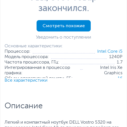
закончился.
Смотреть похожие
Уведомить о поступлении
Основные характеристики:
Процессор:
Intel Core i5
Модель процессора:
1240P
Частота процессора, ГГц:
1.7
Интегрированная в процессор
Intel Iris Xe
графика:
Graphics
Объем оперативной памяти, ГБ:
16
Все характеристики
Конфигурация оперативной
16 ГБ (распаяно на
памяти:
плате)
Количество слотов оперативной
Отсутствуют
памяти:
Описание
Твердотельный накопитель:
512 ГБ
Диагональ экрана, дюйм:
13.3
Разрешение экрана:
2560 x 1600
Операционная система:
Windows 11 Pro (x64)
Легкий и компактный ноутбук DELL Vostro 5320 на