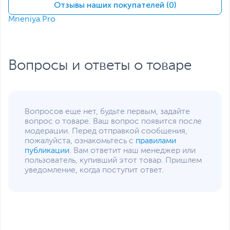
(накопитель установлен)
Отзывы наших покупателей (0)
Mneniya.Pro
Жесткий диск
HDD нет
Экран
Диагональ экрана,
13.3
дюйм
Вопросы и ответы о товаре
Разрешение экрана
2560 x 1600
Яркость экрана, кд/м2
300
Поверхность экрана
Матовая
Вопросов еще нет, будьте первым, задайте
Питание
вопрос о товаре. Ваш вопрос появится после
модерации. Перед отправкой сообщения,
Тип аккумулятора
Литий-полимерный (Li-
пожалуйста, ознакомьтесь с
правилами
Pol), Несъемный
публикации
. Вам ответит наш менеджер или
пользователь, купивший этот товар. Пришлем
Емкость аккумулятора
54 Втч
уведомление, когда поступит ответ.
Адаптер питания
20 В, 65 Вт
Интерфейсы
Разъемы
HDMI
,
Thunderbolt 4 x 2
,
вход микрофонный/
выход для наушников