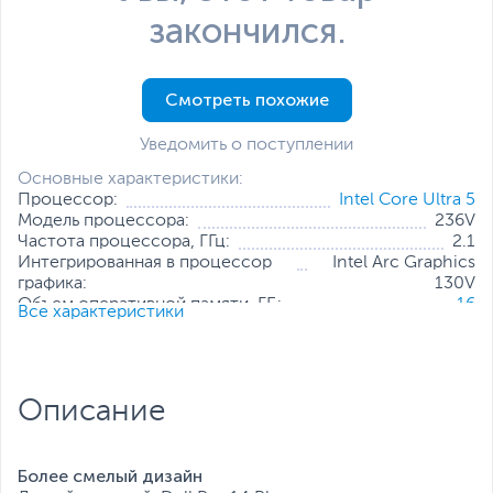
закончился.
Смотреть похожие
Уведомить о поступлении
Основные характеристики:
Процессор:
Intel Core Ultra 5
Модель процессора:
236V
Частота процессора, ГГц:
2.1
Интегрированная в процессор
Intel Arc Graphics
графика:
130V
Объем оперативной памяти, ГБ:
16
Все характеристики
Конфигурация оперативной
16 ГБ (распаяно на
памяти:
плате)
Количество слотов оперативной
Отсутствуют
памяти:
Описание
Твердотельный накопитель:
512 ГБ
Диагональ экрана, дюйм:
14
Разрешение экрана:
1920 x 1200
Операционная система:
Windows 11 Pro (x64)
Более смелый дизайн