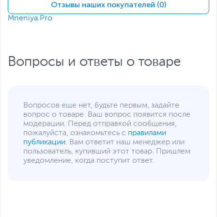
(накопитель установлен)
Отзывы наших покупателей (0)
Mneniya.Pro
Жесткий диск
HDD нет
Экран
Диагональ экрана,
14
дюйм
Вопросы и ответы о товаре
Тип экрана
IPS
Разрешение экрана
1920 x 1200
Максимальная частота
60
Вопросов еще нет, будьте первым, задайте
обновления экрана, Гц
вопрос о товаре. Ваш вопрос появится после
модерации. Перед отправкой сообщения,
Яркость экрана, кд/м2
300
пожалуйста, ознакомьтесь с
правилами
публикации
. Вам ответит наш менеджер или
Поверхность экрана
Матовая
пользователь, купивший этот товар. Пришлем
Питание
уведомление, когда поступит ответ.
Тип аккумулятора
Несъемный
Емкость аккумулятора
55 Втч
Адаптер питания
20 В, 65 Вт
Интерфейсы