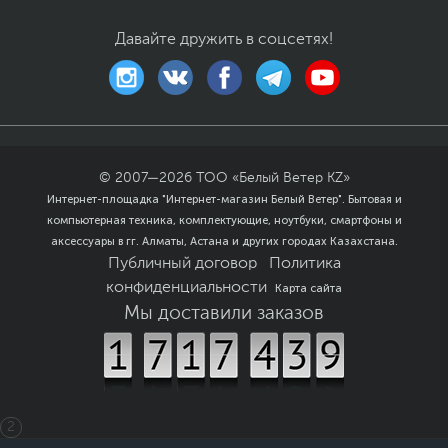
Материалы отделки
Пластик
Давайте дружить в соцсетях!
Безопасность
Сканер отпечатка
пальца, Слот замка
Kensington
Особенности веб-
Инфракрасная камера,
камеры
Физическая шторка на
камере, Разрешение
1080p FHD
© 2007—
2026
ТОО «Белый Ветер KZ»
Интернет-площадка "Интернет-магазин Белый Ветер". Бытовая и
Цвет, используемый в
Серебристый
компьютерная техника, комплектующие, ноутбуки, смартфоны и
оформлении
аксессуары в гг. Алматы, Астана и других городах Казахстана.
Дополнительно
Тонкие рамки
Публичный договор
Политика
Низкое
конфиденциальности
Карта сайта
энергопотребление
Мы доставили заказов
Технология ComfortView
Plus - снижает уровень
синего свечения
Элегантная клавиатура
Zero-Lattice с широкими
и глубокими клавишами
Операционная система
2