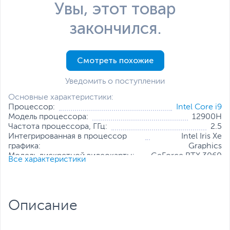
Увы, этот товар
закончился.
Смотреть похожие
Уведомить о поступлении
Основные характеристики:
Процессор:
Intel Core i9
Модель процессора:
12900H
Частота процессора, ГГц:
2.5
Интегрированная в процессор
Intel Iris Xe
графика:
Graphics
Модель дискретной видеокарты:
GeForce RTX 3060
Все характеристики
Объем оперативной памяти, ГБ:
32
Конфигурация оперативной
32 ГБ (распаяно на
памяти:
плате)
Твердотельный накопитель:
1 ТБ
Описание
Диагональ экрана, дюйм:
16
Разрешение экрана:
3840 x 2400
Операционная система:
Windows 11 Pro (x64)