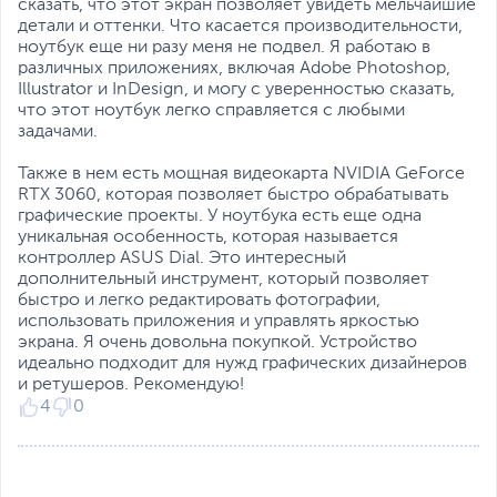
Разъемы
HDMI
,
Thunderbolt 4 x 2
,
сказать, что этот экран позволяет увидеть мельчайшие
картридер
,
вход
детали и оттенки. Что касается производительности,
микрофонный/выход для
ноутбук еще ни разу меня не подвел. Я работаю в
наушников
различных приложениях, включая Adobe Photoshop,
(комбинированный)
Illustrator и InDesign, и могу с уверенностью сказать,
что этот ноутбук легко справляется с любыми
Количество разъемов
1
задачами.
USB 3.1 Gen 2 / USB 3.2
Gen 2
Также в нем есть мощная видеокарта NVIDIA GeForce
RTX 3060, которая позволяет быстро обрабатывать
USB Type-C Power
Да
графические проекты. У ноутбука есть еще одна
Delivery
уникальная особенность, которая называется
Сетевые подключения
контроллер ASUS Dial. Это интересный
дополнительный инструмент, который позволяет
Средства
Wi-Fi (802.11ax)
,
быстро и легко редактировать фотографии,
коммуникации
Bluetooth
использовать приложения и управлять яркостью
Версия Bluetooth
5.2
экрана. Я очень довольна покупкой. Устройство
OLED-дисплей: 4K, HDR, 16:10
Функции и особенности
идеально подходит для нужд графических дизайнеров
и ретушеров. Рекомендую!
Мультимедиа
Веб-камера, Динамики,
4
0
Микрофон
Время отклика 0,2 мс, тонкая рамка, сенсорный
интерфейс, цветовой охват 100% DCI-P3, пиковая
Материалы отделки
Пластик, Металл
яркость до 550 кд/м²