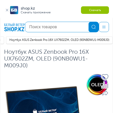
shop.kz
Скачать
Скачать приложение
и
Ноутбук ASUS Zenbook Pro 16X UX7602ZM, OLED (90NB0WU1-M009J0)
Ноутбук ASUS Zenbook Pro 16X
UX7602ZM, OLED (90NB0WU1-
M009J0)