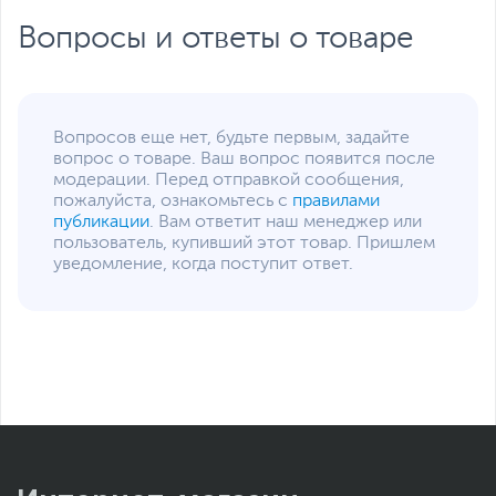
Безопасность
Сканер отпечатка
пальца
Вопросы и ответы о товаре
Особенности веб-
Инфракрасная камера,
камеры
Разрешение 1080p FHD
Особенности
Подсветка клавиш
клавиатуры
Вопросов еще нет, будьте первым, задайте
вопрос о товаре. Ваш вопрос появится после
Особенности корпуса
Цельнометаллический
модерации. Перед отправкой сообщения,
корпус с отделкой
пожалуйста, ознакомьтесь с
правилами
крышки в виде
публикации
. Вам ответит наш менеджер или
концентрических
пользователь, купивший этот товар. Пришлем
окружностей
уведомление, когда поступит ответ.
Цвет, используемый в
Черный
оформлении
В комплекте
Стилус
16" OLED-дисплей и
Дополнительно
Контроллер ASUS Dial,
вентиляция AAS Ultra
позволяющий легко
управлять различными
Функциональное, инновационное устройство
параметрами в
приложениях Adobe
Активная