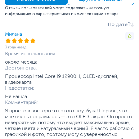
Слот M.2 для SSD
с интерфейсом PCIe
легкостью реализовывать любые
Отзывы пользователей могут содержать неточную
(накопитель установлен)
творческие проекты.
информацию о характеристиках и комплектации товара.
Жесткий диск
HDD нет
По дате
Экран
Милана
Диагональ экрана,
16
дюйм
3 года назад
Разрешение экрана
3840 x 2400
Время использования:
около месяца
Яркость экрана, кд/м2
550
Достоинства:
Поверхность экрана
Глянцевая
Процессор Intel Core i9 12900H, OLED-дисплей,
видеокарта
Особенности
Сенсорный экран
Недостатки:
Питание
Не нашла
Тип аккумулятора
Несъемный
Комментарий:
Цельный корпус: 16,9 мм / 2,4
Я просто в восторге от этого ноутбука! Первое, что
Емкость аккумулятора
96 Втч
мне очень понравилось — это OLED-экран. Он просто
кг
невероятный, потому что выдает максимально яркие,
Адаптер питания
20 В, 200 Вт
Интерфейсы
четкие цвета и натуральный черный. Я часто работаю с
Алюминиевый сплав 6000-й серии
графикой и фото, поэтому могу с уверенностью