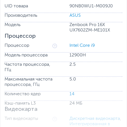
UID товара
90NB0WU1-M009J0
Производитель
ASUS
Модель
Zenbook Pro 16X
UX7602ZM-ME101X
Процессор
Процессор
Intel Core i9
Модель процессора
12900H
Zenbook Pro 16X OLED – это
Частота процессора,
2.5
бескомпромиссный ноутбук для
ГГц
продуктивной творческой работы,
Максимальная частота
5.0
выполненный в металлическом корпусе с
процессора, ГГц
оригинальным дизайном. В его
Количество ядер
14
конфигурацию входят процессор Intel 12-го
поколения и видеокарта NVIDIA GeForce
Кэш-память L3
24 МБ
Видеокарта
RTX 3060, за стабильную работу которых
отвечает эксклюзивная система
Тип видеокарты
Дискретная видеокарта
,
Интегрированная в
охлаждения с механизмом AAS Ultra: при