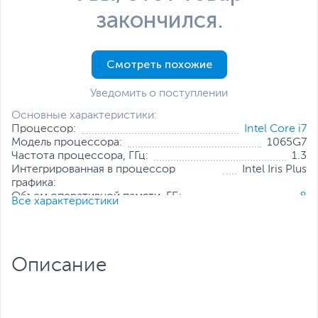
закончился.
Смотреть похожие
Уведомить о поступлении
Основные характеристики:
Процессор:
Intel Core i7
Модель процессора:
1065G7
Частота процессора, ГГц:
1.3
Интегрированная в процессор
Intel Iris Plus
графика:
Объем оперативной памяти, ГБ:
8
Все характеристики
Конфигурация оперативной
8 ГБ (распаяно на
памяти:
плате)
Количество слотов оперативной
Отсутствуют
памяти:
Описание
Твердотельный накопитель:
512 ГБ
Диагональ экрана, дюйм:
14
Разрешение экрана:
1920 x 1080
Операционная система:
Отсутствует